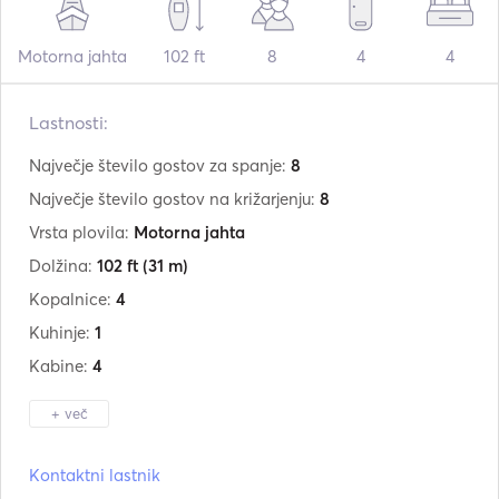
Motorna jahta
102 ft
8
4
4
Lastnosti:
Največje število gostov za spanje:
8
Največje število gostov na križarjenju:
8
Vrsta plovila:
Motorna jahta
Dolžina:
102 ft
(31 m)
Kopalnice:
4
Kuhinje:
1
Kabine:
4
+ več
Proizvajalec:
M/Y
Kontaktni lastnik
Model:
102