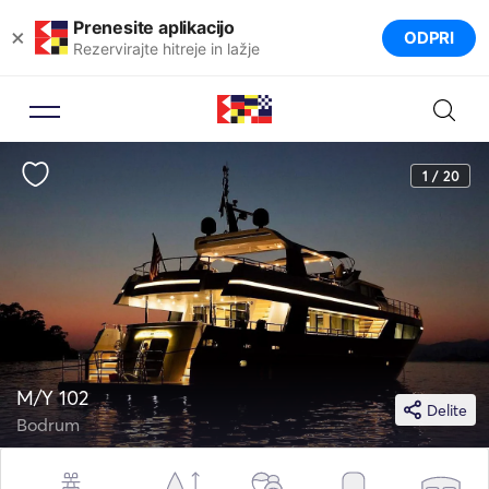
Prenesite aplikacijo
×
ODPRI
Rezervirajte hitreje in lažje
1 / 20
M/Y 102
Delite
Bodrum