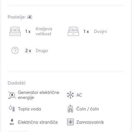
Vgrajeno v:
01 / 2014
Motorji:
2 x 400hp
Postelje: (
4
)
Vrsta goriva:
Bencin
Kraljeva
1 x
1 x
Dvojni
velikost
2 x
Drugo
Dodatki:
Generator električne
AC
energije
Topla voda
Čoln / čoln
Električno stranišče
Zamrzovalnik