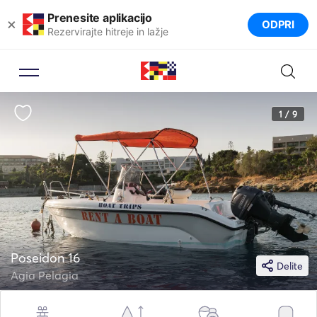
Prenesite aplikacijo
×
ODPRI
Rezervirajte hitreje in lažje
1 / 9
Poseidon 16
Delite
Agia Pelagia