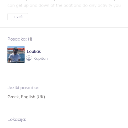
can get up and down of the boat and do any activity you 
like like swimming or snorkeling! You can do your 
+ več
sunbathing while being on the pillows in the boat and 
relax by enjoying the Ocean!

Fuel is charged extra.
Posadka: (
1
)
Loukas
Kapitan
Jeziki posadke:
Greek, English (UK)
Lokacija: