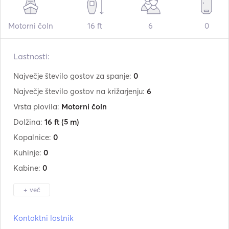
Motorni čoln
16 ft
6
0
Lastnosti:
Največje število gostov za spanje:
0
Največje število gostov na križarjenju:
6
Vrsta plovila:
Motorni čoln
Dolžina:
16 ft
(5 m)
Kopalnice:
0
Kuhinje:
0
Kabine:
0
+ več
Proizvajalec:
Poseidon
Kontaktni lastnik
Model:
480cc