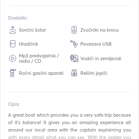
Vgrajeno v:
04 / 2013
Motorji:
2 x 35hp
Dodatki:
Vrsta goriva:
Bencin
Sončni šotor
Zvočniki na krovu
Zmogljivost goriva:
50
L
Hladilnik
Povezava USB
Mp3 predvajalnik /
Vodiči in zemljevidi
radio / CD
Ročni gasilni aparati
Rešilni jopiči
Opis:   
A great boat which provides you a very safe trip because 
of it's balance! It gives you an amazing experience all 
around our local area with the captain explaining you 
with every detail what you can see. With the ladder you 