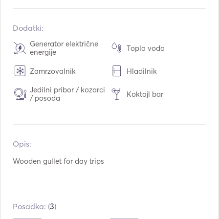
Vgrajeno v:
06 / 1990
Prenova v:
06 / 2017
Dodatki:
Motorji:
2 x 280hp
Generator električne
Topla voda
energije
Vrsta goriva:
Dizel
Poraba:
60
L /uro
Zamrzovalnik
Hladilnik
Zmogljivost vode:
1500
L
Jedilni pribor / kozarci
Koktajl bar
/ posoda
Zmogljivost goriva:
1500
L
Največja potovalna hitrost:
10
vozli
Opis:   
Wooden gullet for day trips
Posadka: (
3
)