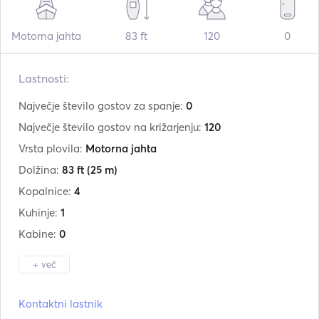
Motorna jahta
83 ft
120
0
Lastnosti:
Največje število gostov za spanje:
0
Največje število gostov na križarjenju:
120
Vrsta plovila:
Motorna jahta
Dolžina:
83 ft
(25 m)
Kopalnice:
4
Kuhinje:
1
Kabine:
0
+ več
Proizvajalec:
Bodrum Shipyard
Kontaktni lastnik
Model:
23M