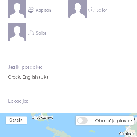
Kapitan
Sailor
Sailor
Jeziki posadke:
Greek, English (UK)
Lokacija:
Območje plovbe
Satelit