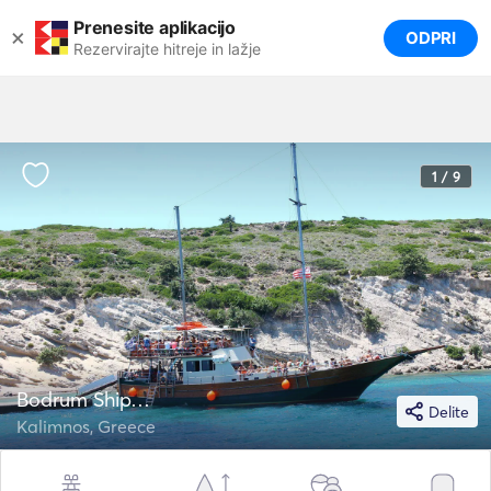
Prenesite aplikacijo
×
ODPRI
Rezervirajte hitreje in lažje
1 / 9
Bodrum Shipyard 83
Delite
Kalimnos, Greece