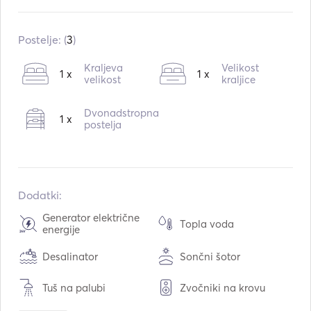
Motorji:
2 x 840hp
Vrsta goriva:
Dizel
Postelje: (
3
)
Kraljeva
Velikost
1 x
1 x
velikost
kraljice
Dvonadstropna
1 x
postelja
Dodatki:
Generator električne
Topla voda
energije
Desalinator
Sončni šotor
Tuš na palubi
Zvočniki na krovu