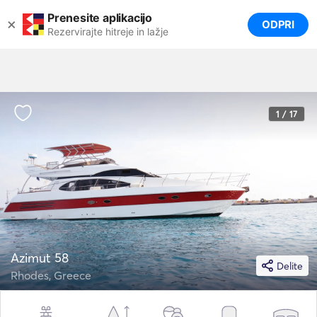
Prenesite aplikacijo
×
ODPRI
Rezervirajte hitreje in lažje
1 / 17
Azimut 58
Delite
Rhodes, Greece