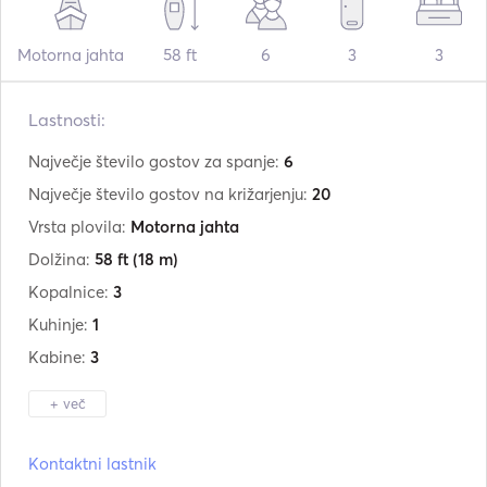
Motorna jahta
58 ft
6
3
3
Lastnosti:
Največje število gostov za spanje:
6
Največje število gostov na križarjenju:
20
Vrsta plovila:
Motorna jahta
Dolžina:
58 ft
(18 m)
Kopalnice:
3
Kuhinje:
1
Kabine:
3
+ več
Proizvajalec:
Azimut
Kontaktni lastnik
Vgrajeno v:
01 / 1999