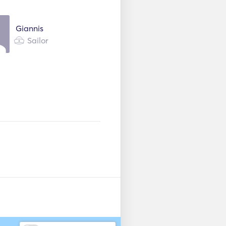
onar
Giannis
Sailor