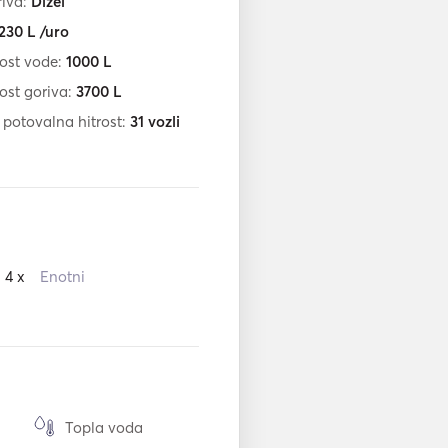
riva:
Dizel
230
L /uro
ost vode:
1000
L
ost goriva:
3700
L
 potovalna hitrost:
31
vozli
4 x
Enotni
Topla voda