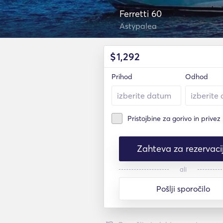
Ferretti 60
Astypalea
$
1,292
Prihod
Odhod
Pristojbine za gorivo in privez
Zahteva za rezervaci
ali
Pošlji sporočilo