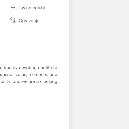
Tuš na palubi
Ogrevanje
Električno
stranišče
Hladilnik
Aparat za kavo
da
true by devoting our life to 
superior value, memories and 
TV
ability, and we are so looking 
Mp3 predvajalnik /
radio / CD
e
Iron
/
Oprema za
potapljanje