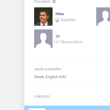
Iskalnik rib / s
Posadka: (
3
)
oprema
Mike
Kapitan
Jo
Stevard/ica
Jeziki posadke:
Greek, English (UK)
Lokacija: