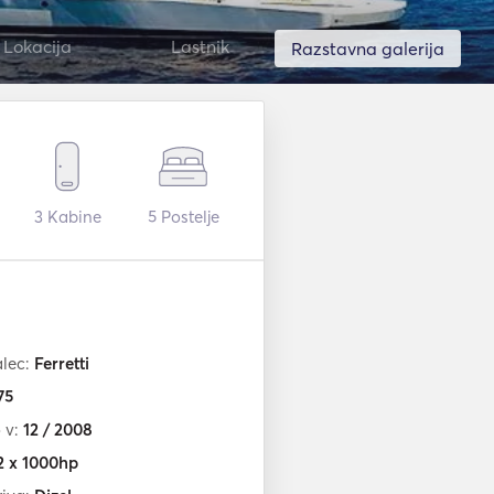
Lokacija
Lastnik
Razstavna galerija
3
Kabine
5
Postelje
alec:
Ferretti
75
 v:
12 / 2008
2 x 1000hp