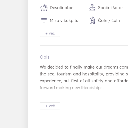
Desalinator
Sončni šotor
Miza v kokpitu
Čoln / čoln
+ več
Daljnogledi
Luč bakle
Varnostni sistem
Zamrzovalnik
Opis:   
Jedilni pribor /
Pečica
kozarci / poso
We decided to finally make our dreams come 
the sea, tourism and hospitality, providing 
Vroče plošče
Toaster
experience, but first of all safety and afford
Pomožna
Povezava USB
forward making new friendships. 
povezava
Predvajalnik DVD
Sušilnik za las
+ več
Napihljive cevi 
Satelitska televizija
krofi
Potapljaška