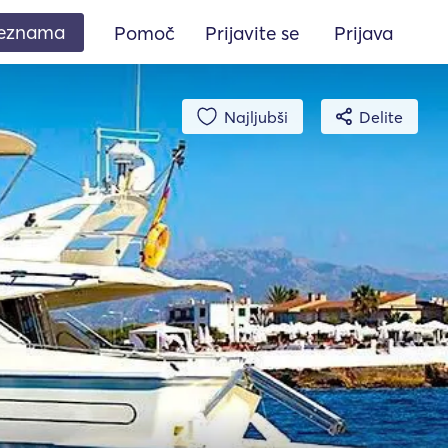
seznama
Pomoč
Prijavite se
Prijava
Najljubši
Delite