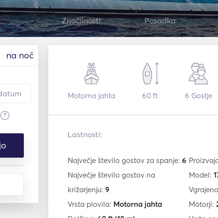
Značilnosti
Posadka
na noč
Motorna jahta
60 ft
6
Gostje
?
Lastnosti:
jo
Največje število gostov za spanje:
6
Proizvaj
Največje število gostov na
Model:
1
križarjenju:
9
Vgrajeno
Vrsta plovila:
Motorna jahta
Motorji: