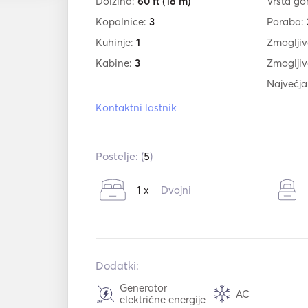
Dolžina:
60 ft
(18 m)
Vrsta go
Kopalnice:
3
Poraba:
Kuhinje:
1
Zmogljiv
Kabine:
3
Zmogljiv
Največja
Kontaktni lastnik
Postelje: (
5
)
1 x
Dvojni
Dodatki:
Generator
AC
električne energije