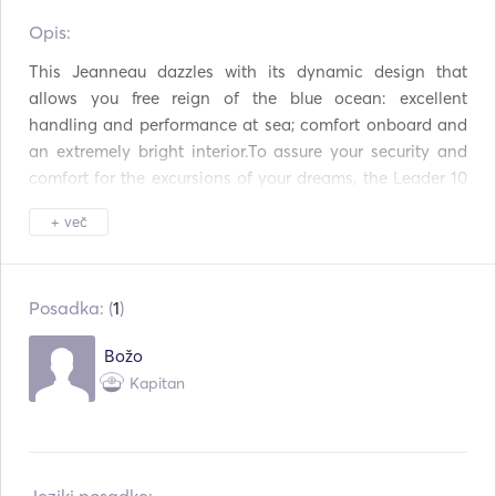
Mp3 predvajalnik /
Opis:   
Povezava USB
radio / CD
This Jeanneau dazzles with its dynamic design that 
allows you free reign of the blue ocean: excellent 
handling and performance at sea; comfort onboard and 
an extremely bright interior.To assure your security and 
comfort for the excursions of your dreams, the Leader 10 
features contemporary, sporty lines, large stylised 
+ več
windows in the hull, and a racy sport top with soft or hard 
top and large glass panels. Designed for your comfort, 
the helm affords precise control and maximum ease to 
Posadka: (
1
)
benefit from the smooth, sporty hull. The boat owes its 
unique design to the Garroni Designers.
Božo
Kapitan