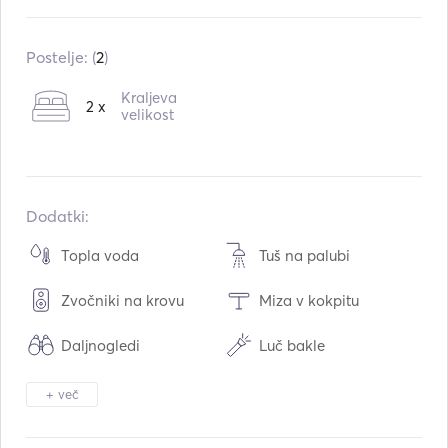
Vgrajeno v:
09 / 2012
Prenova v:
05 / 2020
Postelje: (
2
)
Motorji:
2 x 260hp
Kraljeva
2 x
Vrsta goriva:
Dizel
velikost
Poraba:
40
L /uro
Zmogljivost vode:
250
L
Zmogljivost goriva:
700
L
Dodatki:
Največja potovalna hitrost:
35
vozli
Topla voda
Tuš na palubi
Zvočniki na krovu
Miza v kokpitu
Daljnogledi
Luč bakle
Električno stranišče
Hladilnik
+ več
Aparat za kavo
WiFi