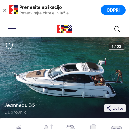
Prenesite aplikacijo
×
ODPRI
Rezervirajte hitreje in lažje
1 / 23
Jeanneau 35
Delite
Dubrovnik