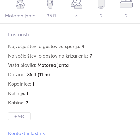
Motorna jahta
35 ft
4
2
2
Lastnosti:
Največje število gostov za spanje:
4
Največje število gostov na križarjenju:
7
Vrsta plovila:
Motorna jahta
Dolžina:
35 ft
(11 m)
Kopalnice:
1
Kuhinje:
1
Kabine:
2
+ več
Proizvajalec:
Jeanneau
Kontaktni lastnik
Model:
Leader 10