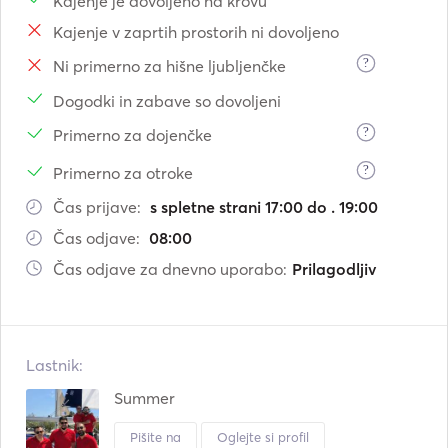
Kajenje je dovoljeno na krovu
Kajenje v zaprtih prostorih ni dovoljeno
?
Ni primerno za hišne ljubljenčke
Dogodki in zabave so dovoljeni
?
Primerno za dojenčke
?
Primerno za otroke
Čas prijave:
s spletne strani 17:00 do . 19:00
Čas odjave:
08:00
Čas odjave za dnevno uporabo:
Prilagodljiv
Lastnik:
Summer
Pišite na
Oglejte si profil