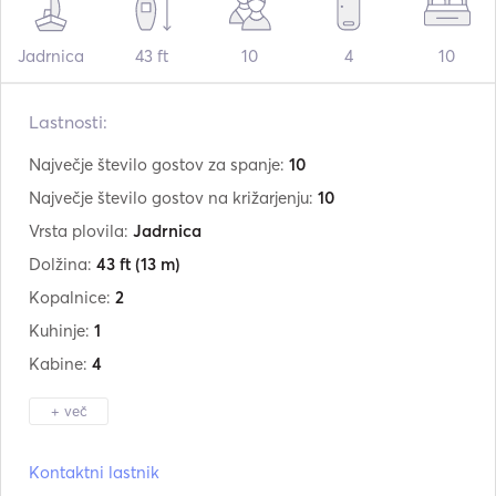
Jadrnica
43 ft
10
4
10
Lastnosti:
Največje število gostov za spanje:
10
Največje število gostov na križarjenju:
10
Vrsta plovila:
Jadrnica
Dolžina:
43 ft
(13 m)
Kopalnice:
2
Kuhinje:
1
Kabine:
4
+ več
Proizvajalec:
Beneteau
Kontaktni lastnik
Model:
Ocenis 43