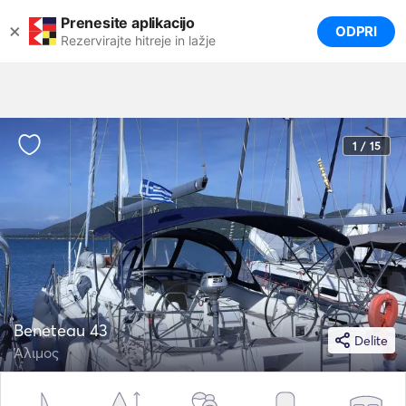
Prenesite aplikacijo
×
ODPRI
Rezervirajte hitreje in lažje
1 / 15
Beneteau 43
Delite
Άλιμος