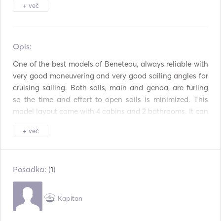
Ogrevanje
Daljnogledi
+ več
Luč bakle
Zamrzovalnik
Opis:   
Hladilnik
Pečica
One of the best models of Beneteau, always reliable with 
Jedilni pribor / kozarci
Vroče plošče
/ posoda
very good maneuvering and very good sailing angles for 
cruising sailing. Both sails, main and genoa, are furling 
Pomožna povezava
Povezava USB
so the time and effort to open sails is minimized. This 
model layout come with 4 cabins and 2 bathrooms. It can 
Mp3 predvajalnik /
Oprema za potapljanje
radio / CD
accommodate in total 10 people, the 6 of them in double 
+ več
beds and 2 of them in a bank bed. Plus, the table in the 
galley is going down and creating a very big bed for 
another 2. 

Posadka: (
1
)
OPTIONAL EXTRAS

- Outboard engine	 120 euro per week
Kapitan