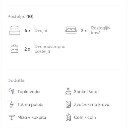
Vgrajeno v:
06 / 2011
Motorji:
1 x 53hp
Postelje: (
10
)
Vrsta goriva:
Dizel
Raztegljiv
6 x
Dvojni
2 x
Zmogljivost vode:
260
L
kavč
Zmogljivost goriva:
200
L
Dvonadstropna
2 x
Največja potovalna hitrost:
7
vozli
postelja
Dodatki:
Topla voda
Sončni šotor
Tuš na palubi
Zvočniki na krovu
Miza v kokpitu
Čoln / čoln