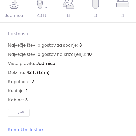
Jadrnica
43 ft
8
3
4
Lastnosti:
Največje število gostov za spanje:
8
Največje število gostov na križarjenju:
10
Vrsta plovila:
Jadrnica
Dolžina:
43 ft
(13 m)
Kopalnice:
2
Kuhinje:
1
Kabine:
3
+ več
Proizvajalec:
Grand Soleil
Kontaktni lastnik
Model:
43