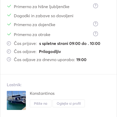
?
Primerno za hišne ljubljenčke
Dogodki in zabave so dovoljeni
?
Primerno za dojenčke
?
Primerno za otroke
Čas prijave:
s spletne strani 09:00 do . 10:00
Čas odjave:
Prilagodljiv
Čas odjave za dnevno uporabo:
19:00
Lastnik:
Konstantinos
Pišite na
Oglejte si profil