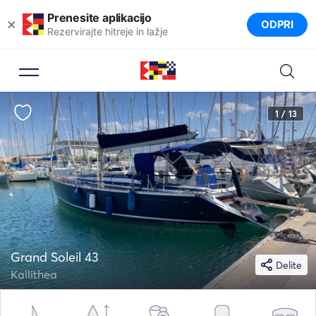
Prenesite aplikacijo
×
ODPRI
Rezervirajte hitreje in lažje
1 / 13
Grand Soleil 43
Delite
Kallithea