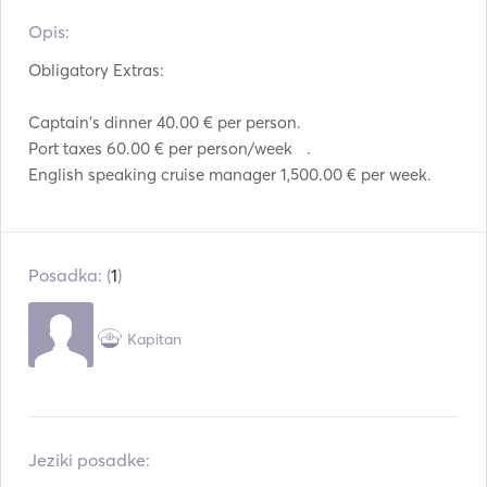
Jedilni pribor / kozarci
Opis:   
Vroče plošče
/ posoda
Obligatory Extras: 

Mp3 predvajalnik /
TV
radio / CD
Captain's dinner 40.00 € per person. 	

Deck Jacuzzi
Blatniki
Port taxes 60.00 € per person/week	. 

English speaking cruise manager 1,500.00 € per week. 
Pištola za rakete
Vodiči in zemljevidi
Rešilni jopiči
Navigacijski sistem
Posadka: (
1
)
Radar
Vremenska postaja
VHF
Kapitan
Jeziki posadke: