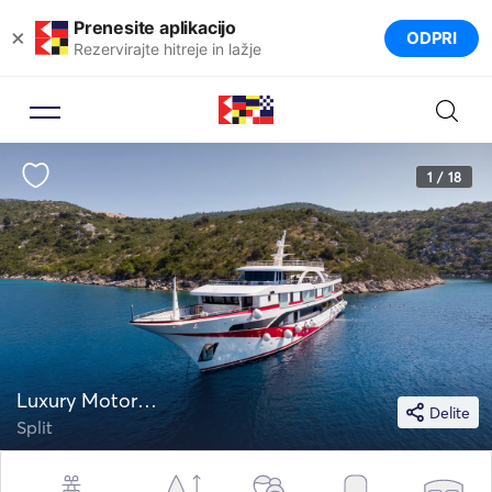
Prenesite aplikacijo
×
ODPRI
Rezervirajte hitreje in lažje
1 / 18
Luxury Motor Yachts 167
Delite
Split