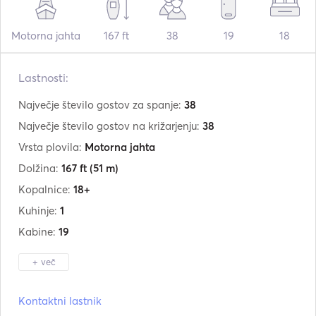
Motorna jahta
167 ft
38
19
18
Lastnosti:
Največje število gostov za spanje:
38
Največje število gostov na križarjenju:
38
Vrsta plovila:
Motorna jahta
Dolžina:
167 ft
(51 m)
Kopalnice:
18+
Kuhinje:
1
Kabine:
19
+ več
Proizvajalec:
Luxury Motor Yachts
Kontaktni lastnik
Model:
167