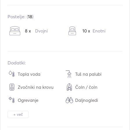
Vgrajeno v:
01 / 2019
Motorji:
2 x 483hp
Postelje: (
18
)
Vrsta goriva:
Dizel
8 x
Dvojni
10 x
Enotni
Največja potovalna hitrost:
7
vozli
Dodatki:
Topla voda
Tuš na palubi
Zvočniki na krovu
Čoln / čoln
Ogrevanje
Daljnogledi
Luč bakle
Električno stranišče
+ več
Hladilnik
Pečica