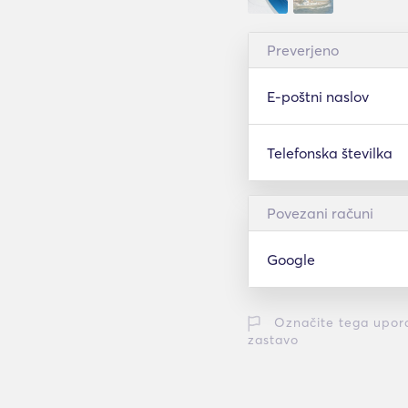
Preverjeno
E-poštni naslov
Telefonska številka
Povezani računi
Google
Označite tega upor
zastavo