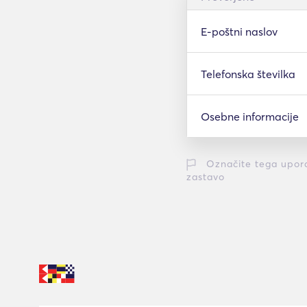
E-poštni naslov
Telefonska številka
Osebne informacije
Označite tega upor
zastavo