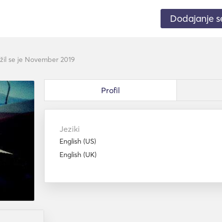
Dodajanje 
užil se je November 2019
Profil
Jeziki
English (US)
English (UK)