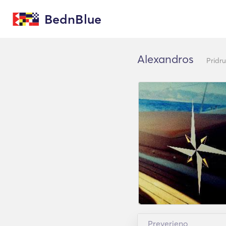
BednBlue
Alexandros
Pridr
Preverjeno