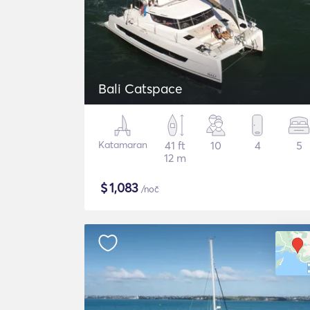
Bali Catspace
Katamaran
41 ft
10
4
5
12 m
$
1,083
/noč