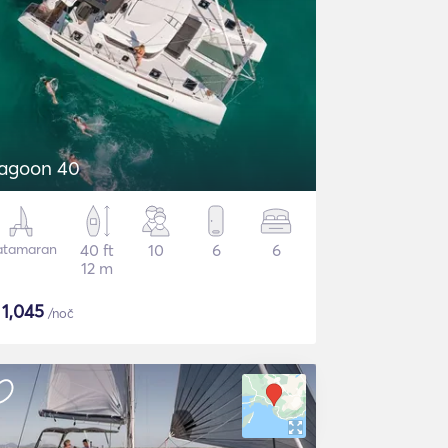
agoon 40
atamaran
40 ft
10
6
6
12 m
$
1,045
/noč