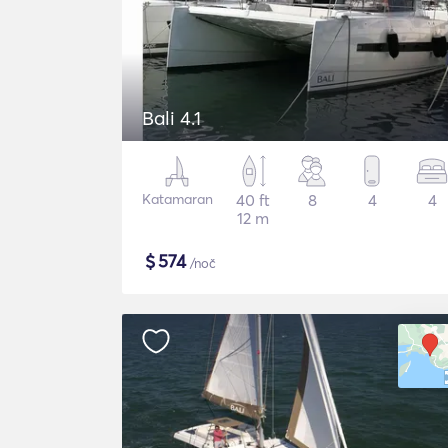
Bali 4.1
Katamaran
40 ft
8
4
4
12 m
$
574
/noč