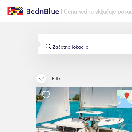
BednBlue
| Cena vedno vključuje posa
Filtri