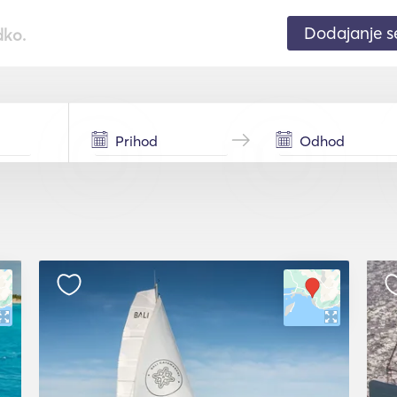
Dodajanje 
dko.