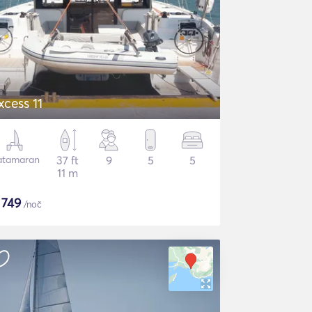
xcess 11
atamaran
37 ft
9
5
5
11 m
$
749
/noč