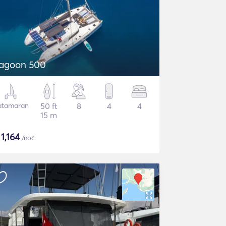
agoon 500
atamaran
50 ft
8
4
4
15 m
$
1,164
/noč