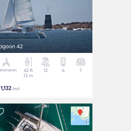
agoon 42
atamaran
42 ft
12
6
7
13 m
$
1,132
/noč