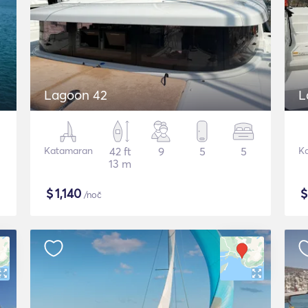
Lagoon 42
L
Katamaran
42 ft
9
5
5
K
13 m
$
1,140
/noč