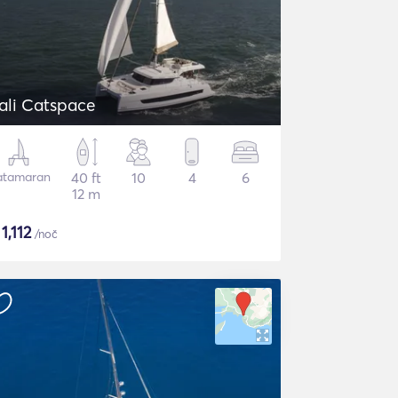
ali Catspace
atamaran
40 ft
10
4
6
12 m
$
1,112
/noč