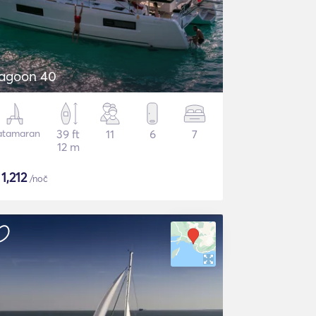
agoon 40
atamaran
39 ft
11
6
7
12 m
$
1,212
/noč