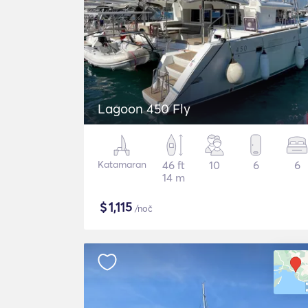
Lagoon 450 Fly
Katamaran
46 ft
10
6
6
14 m
$
1,115
/noč