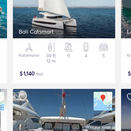
Bali Catsmart
L
Katamaran
39 ft
9
4
5
K
12 m
$
1,140
/noč