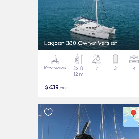
Lagoon 380 Owner Version
Katamaran
38 ft
7
3
4
12 m
$
639
/noč