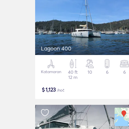
Lagoon 400
Katamaran
40 ft
10
6
6
12 m
$
1,123
/noč