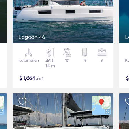
Lagoon 46
L
Katamaran
46 ft
10
5
6
K
14 m
$
1,664
/noč