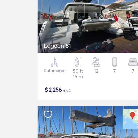
Lagoon 51
Katamaran
50 ft
12
7
7
15 m
$
2,256
/noč