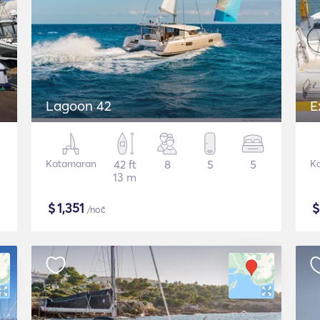
Lagoon 42
E
Katamaran
42 ft
8
5
5
K
13 m
$
1,351
/noč