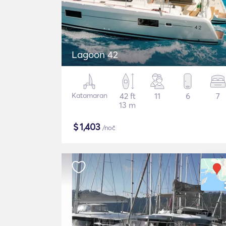
Lagoon 42
Katamaran
42 ft
11
6
7
13 m
$
1,403
/noč