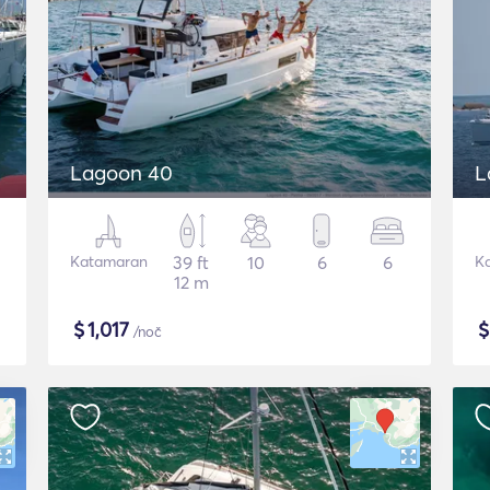
Lagoon 40
L
Katamaran
39 ft
10
6
6
K
12 m
$
1,017
/noč