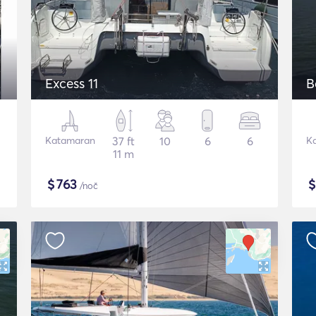
Excess 11
B
Katamaran
37 ft
10
6
6
K
11 m
$
763
/noč