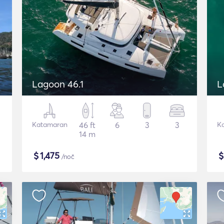
Lagoon 46.1
L
Katamaran
46 ft
6
3
3
K
14 m
$
1,475
/noč