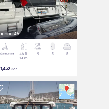
agoon 46
atamaran
46 ft
9
5
5
14 m
$
1,452
/noč