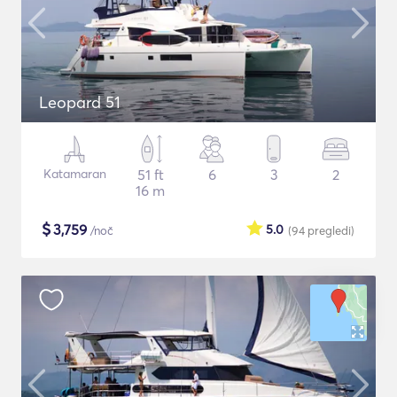
Leopard 51
Katamaran
51 ft
6
3
2
16 m
$
3,759
5.0
/noč
(94
pregledi
)