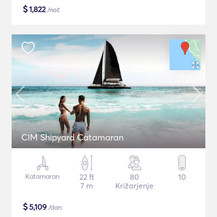
$
1,822
/noč
CIM Shipyard Catamaran
Katamaran
22 ft
80
10
7 m
Križarjenje
$
5,109
/dan