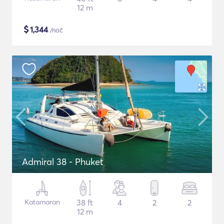
12 m
$
1,344
/noč
Admiral 38 - Phuket
Katamaran
38 ft
4
2
2
12 m