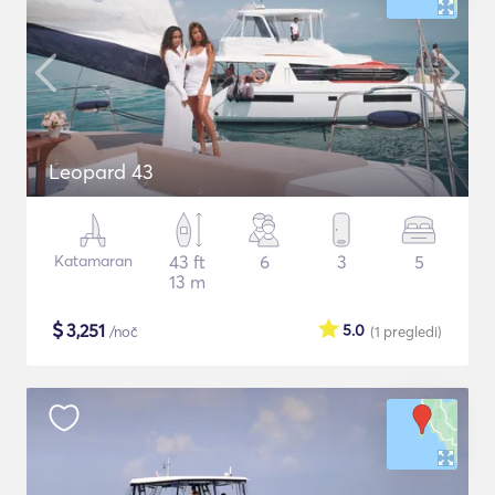
Leopard 43
Katamaran
43 ft
6
3
5
13 m
$
3,251
5.0
/noč
(1
pregledi
)