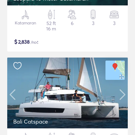
Katamaran
52 ft
6
3
3
16 m
$
2,838
/noč
Bali Catspace