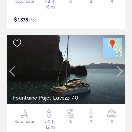
Katamaran
54 ft
8
4
8
16 m
$
1,378
/noč
Fountaine Pajot Lavezzi 40
Katamaran
40 ft
6
3
3
12 m