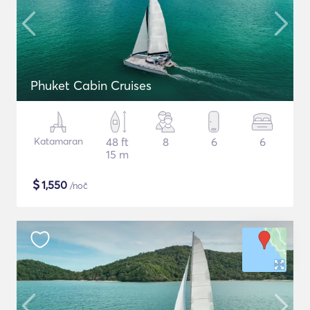
Phuket Cabin Cruises
Katamaran
48 ft
8
6
6
15 m
$
1,550
/noč