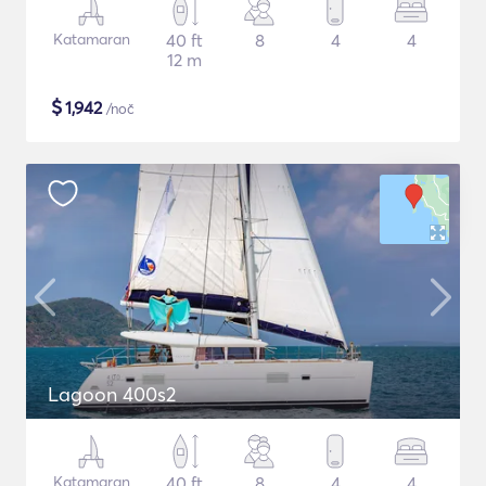
Katamaran
40 ft
8
4
4
12 m
$
1,942
/noč
Lagoon 400s2
Katamaran
40 ft
8
4
4