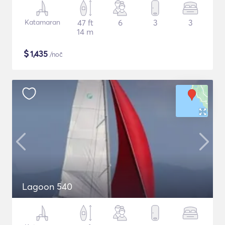
Katamaran
47 ft
6
3
3
14 m
$
1,435
/noč
Lagoon 540