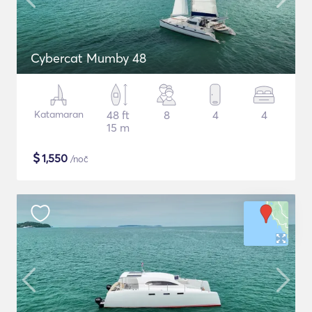
Cybercat Mumby 48
Katamaran
48 ft
8
4
4
15 m
$
1,550
/noč