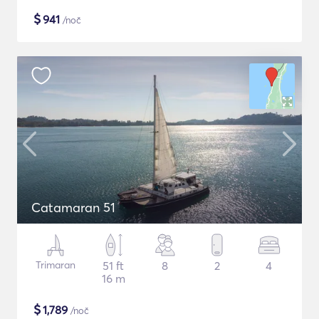
$
941
/noč
Catamaran 51
Trimaran
51 ft
8
2
4
16 m
$
1,789
/noč