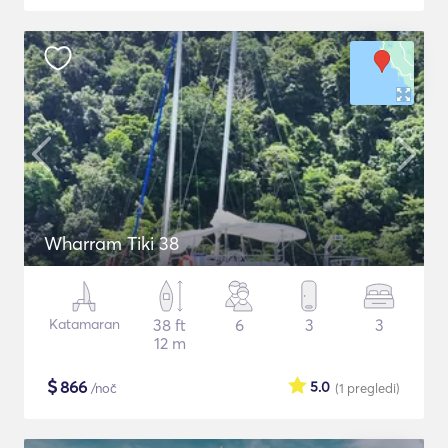
Wharram Tiki 38
Katamaran
38 ft
6
3
3
12 m
$
866
5.0
/noč
(1
pregledi
)