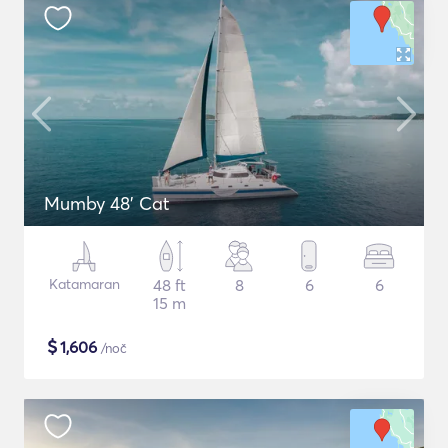
Mumby 48' Cat
Katamaran
48 ft
8
6
6
15 m
$
1,606
/noč