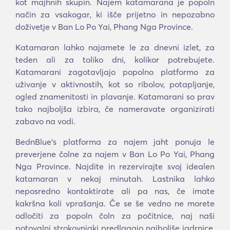
kot majhnih skupin. Najem katamarana je popoln
način za vsakogar, ki išče prijetno in nepozabno
doživetje v Ban Lo Po Yai, Phang Nga Province.
Katamaran lahko najamete le za dnevni izlet, za
teden ali za toliko dni, kolikor potrebujete.
Katamarani zagotavljajo popolno platformo za
uživanje v aktivnostih, kot so ribolov, potapljanje,
ogled znamenitosti in plavanje. Katamarani so prav
tako najboljša izbira, če nameravate organizirati
zabavo na vodi.
BednBlue's platforma za najem jaht ponuja le
preverjene čolne za najem v Ban Lo Po Yai, Phang
Nga Province. Najdite in rezervirajte svoj idealen
katamaran v nekaj minutah. Lastnika lahko
neposredno kontaktirate ali pa nas, če imate
kakršna koli vprašanja. Če se še vedno ne morete
odločiti za popoln čoln za počitnice, naj naši
potovalni strokovnjaki predlagajo najboljše jadrnice,