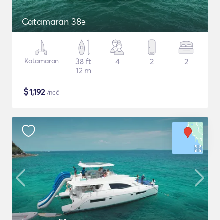
Catamaran 38e
Katamaran
38 ft
4
2
2
12 m
$
1,192
/noč