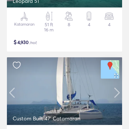
Leopard 51
Katamaran
51 ft
8
4
4
16 m
$
4,930
/noč
Custom Built 47' Catamaran