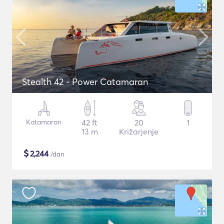
Stealth 42 - Power Catamaran
Katamaran
42 ft
20
1
13 m
Križarjenje
$
2,244
/dan