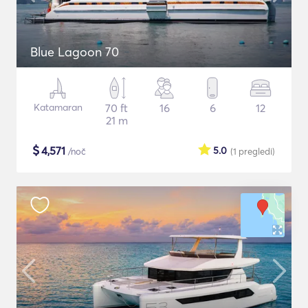
Blue Lagoon 70
Katamaran
70 ft
16
6
12
21 m
$
4,571
5.0
/noč
(1
pregledi
)