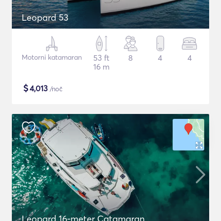
Leopard 53
Motorni katamaran
53 ft
8
4
4
16 m
$
4,013
/noč
Leopard 16-meter Catamaran