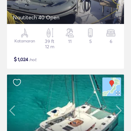
Nautitech 40 Open
Katamaran
39 ft
11
5
6
12 m
$
1,024
/noč