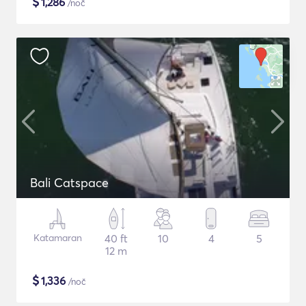
$
1,286
/noč
Bali Catspace
Katamaran
40 ft
10
4
5
12 m
$
1,336
/noč