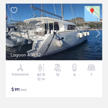
Lagoon 400 S2
Katamaran
40 ft
12
6
7
12 m
$
911
/noč