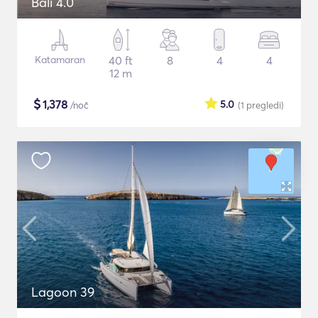
Bali 4.0
Katamaran
40 ft
8
4
4
12 m
$
1,378
5.0
/noč
(1
pregledi
)
Lagoon 39