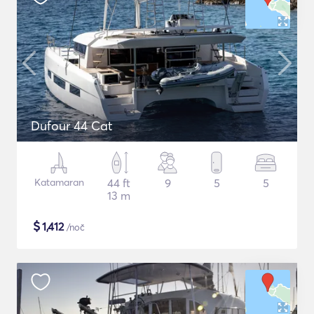
Dufour 44 Cat
Katamaran
44 ft
9
5
5
13 m
$
1,412
/noč