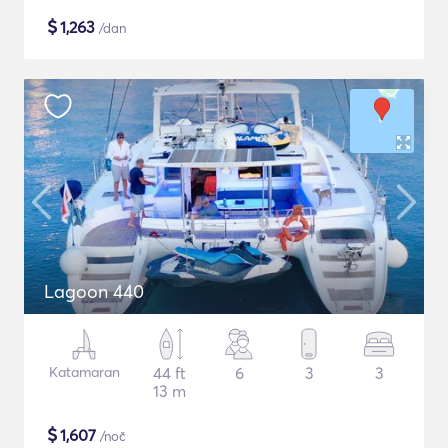
$
1,263
/dan
Lagoon 440
Katamaran
44 ft
6
3
3
13 m
$
1,607
/noč