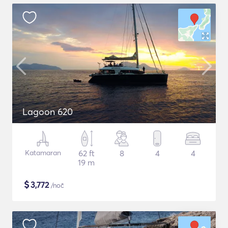
Lagoon 620
Katamaran
62 ft
8
4
4
19 m
$
3,772
/noč