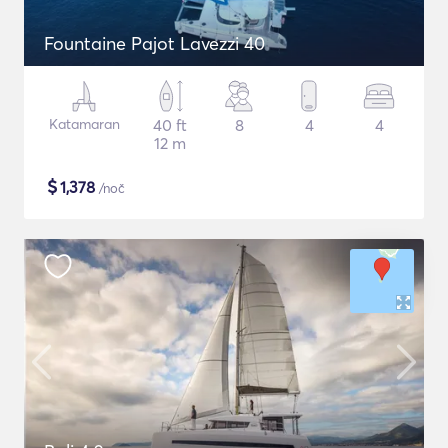
Fountaine Pajot Lavezzi 40
Katamaran
40 ft
8
4
4
12 m
$
1,378
/noč