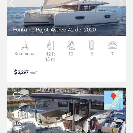
Fontaine Pajot Astrea 42 del 2020
Katamaran
42 ft
10
6
7
13 m
$
2,297
/noč