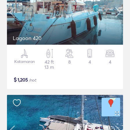
Lagoon 420
Katamaran
42 ft
8
4
4
13 m
$
1,205
/noč