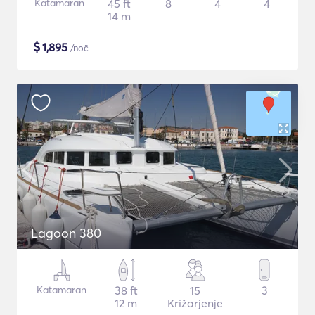
Katamaran
45 ft
8
4
4
14 m
$
1,895
/noč
Lagoon 380
Katamaran
38 ft
15
3
12 m
Križarjenje