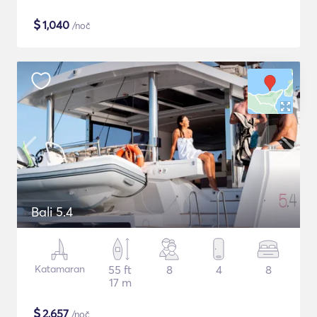
$
1,040
/noč
Bali 5.4
Katamaran
55 ft
8
4
8
17 m
$
2,657
/noč