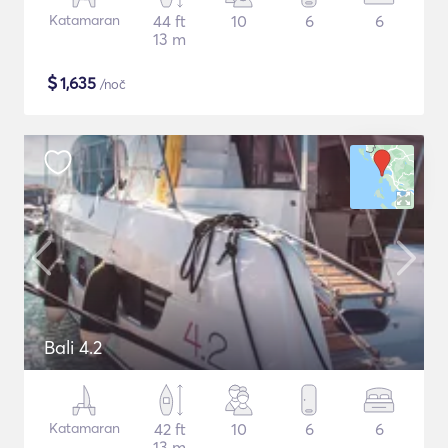
Katamaran
44 ft
10
6
6
13 m
$
1,635
/noč
Bali 4.2
Katamaran
42 ft
10
6
6
13 m