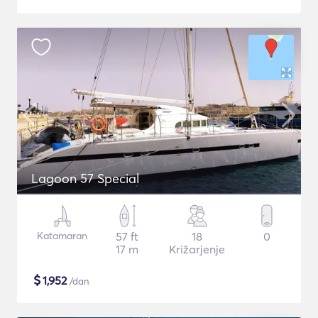
Lagoon 57 Special
Katamaran
57 ft
18
0
17 m
Križarjenje
$
1,952
/dan