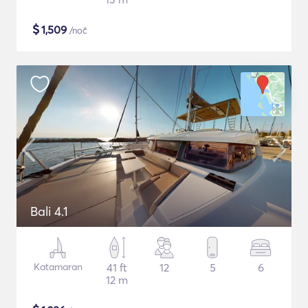
$
1,509
/noč
Bali 4.1
Katamaran
41 ft
12
5
6
12 m