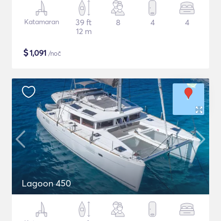
Katamaran
39 ft
8
4
4
12 m
$
1,091
/noč
Lagoon 450