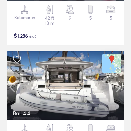
Katamaran
42 ft
9
5
5
13 m
$
1,236
/noč
Bali 4.4