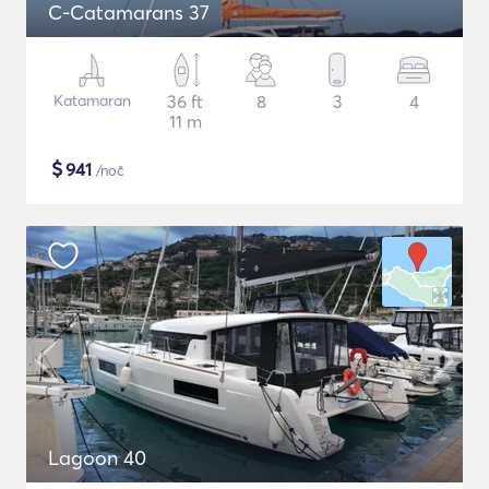
C-Catamarans 37
Katamaran
36 ft
8
3
4
11 m
$
941
/noč
Lagoon 40