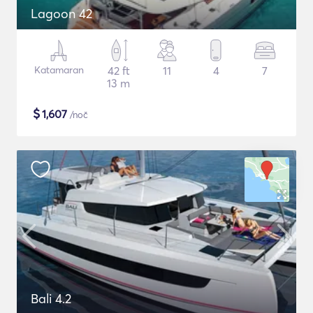
Lagoon 42
Katamaran
42 ft
11
4
7
13 m
$
1,607
/noč
Bali 4.2