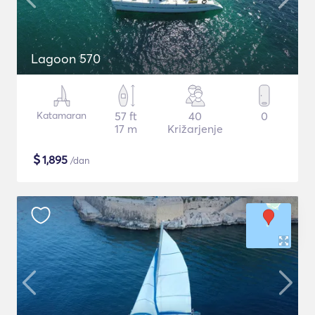
Lagoon 570
Katamaran
57 ft
40
0
17 m
Križarjenje
$
1,895
/dan