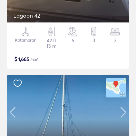
Lagoon 42
Katamaran
42 ft
6
3
3
13 m
$
1,665
/noč