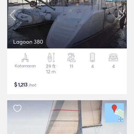
Lagoon 380
Katamaran
39 ft
11
4
4
12 m
$
1,213
/noč