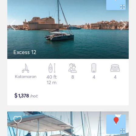
Excess 12
Katamaran
40 ft
8
4
4
12 m
$
1,378
/noč