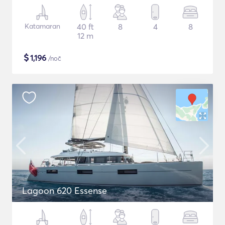
Katamaran
40 ft
8
4
8
12 m
$
1,196
/noč
Lagoon 620 Essense