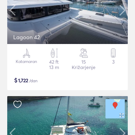
Lagoon 42
Katamaran
42 ft
15
3
13 m
Križarjenje
$
1,722
/dan