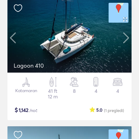
Lagoon 410
Katamaran
41 ft
8
4
4
12 m
$
1,142
5.0
/noč
(1
pregledi
)