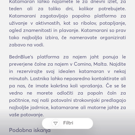
Katamaran lahko najamete le za dnevni izlet, za
teden ali za toliko dni, kolikor potrebujete.
Katamarani zagotavljajo popolno platformo za
uživanje v aktivnostih, kot so ribolov, potapljanje,
ogled znamenitosti in plavanje. Katamarani so prav
tako najboljša izbira, če nameravate organizirati
zabavo na vodi.
BednBlue's platforma za najem jaht ponuja le
preverjene čolne za najem v Comino, Malta. Najdite
in rezervirajte svoj idealen katamaran v nekaj
minutah. Lastnika lahko neposredno kontaktirate ali
pa nas, če imate kakršna koli vprašanja. Če se še
vedno ne morete odločiti za popoln čoln za
počitnice, naj naši potovalni strokovnjaki predlagajo
najboljše jadrnice, katamarane ali motorne jahte za
vaše potovanje.
Filtri
Podobna iskanja