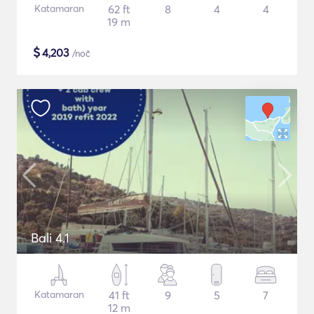
Katamaran
62 ft
8
4
4
19 m
$
4,203
/noč
Bali 4.1
Katamaran
41 ft
9
5
7
12 m