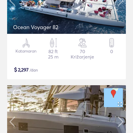
Ocean Voyager 82
Katamaran
82 ft
70
0
25 m
Križarjenje
$
2,297
/dan