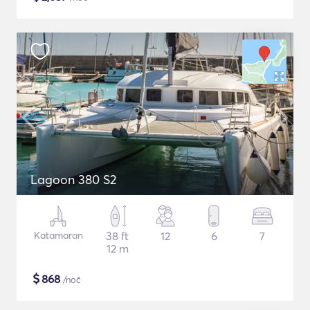
Lagoon 380 S2
Katamaran
38 ft
12
6
7
12 m
$
868
/noč