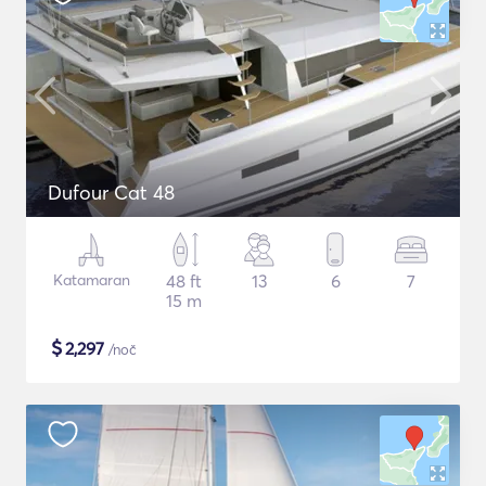
Dufour Cat 48
Katamaran
48 ft
13
6
7
15 m
$
2,297
/noč