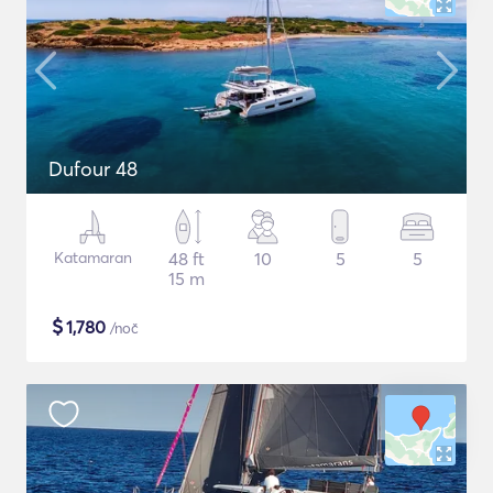
Dufour 48
Katamaran
48 ft
10
5
5
15 m
$
1,780
/noč