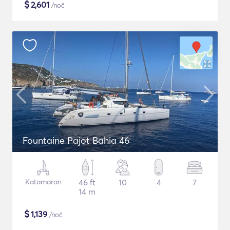
$
2,601
/noč
Fountaine Pajot Bahia 46
Katamaran
46 ft
10
4
7
14 m
$
1,139
/noč