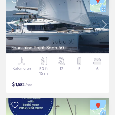
Fountaine Pajot Saba 50
Katamaran
50 ft
12
5
6
15 m
$
1,582
/noč