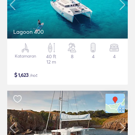
Lagoon 400
Katamaran
40 ft
8
4
4
12 m
$
1,623
/noč