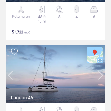
Katamaran
48 ft
8
4
6
15 m
$
1,722
/noč
Lagoon 46