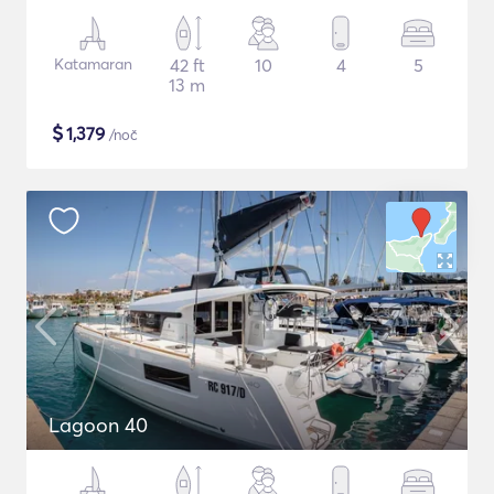
Katamaran
42 ft
10
4
5
13 m
$
1,379
/noč
Lagoon 40