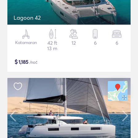
Lagoon 42
Katamaran
42 ft
12
6
6
13 m
$
1,185
/noč