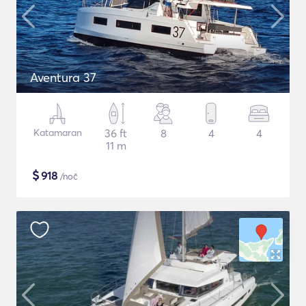
Aventura 37
Katamaran
36 ft
8
4
4
11 m
$
918
/noč