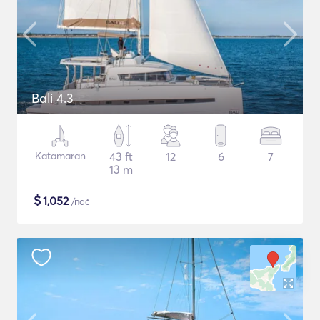
Bali 4.3
Katamaran
43 ft
12
6
7
13 m
$
1,052
/noč