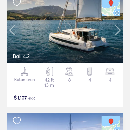
Bali 4.2
Katamaran
42 ft
8
4
4
13 m
$
1,107
/noč