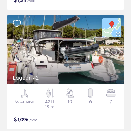
$
1,311
/noč
Lagoon 42
Katamaran
42 ft
10
6
7
13 m
$
1,096
/noč