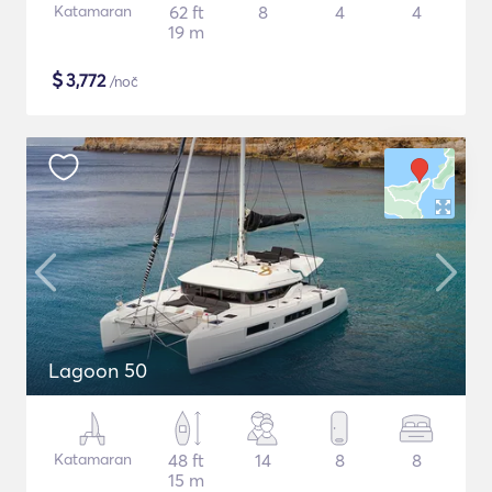
Katamaran
62 ft
8
4
4
19 m
$
3,772
/noč
Lagoon 50
Katamaran
48 ft
14
8
8
15 m