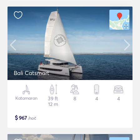
Bali Catsmart
Katamaran
39 ft
8
4
4
12 m
$
967
/noč