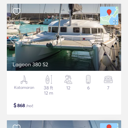
Lagoon 380 S2
Katamaran
38 ft
12
6
7
12 m
$
868
/noč