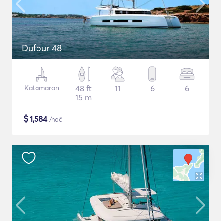
Dufour 48
Katamaran
48 ft
11
6
6
15 m
$
1,584
/noč