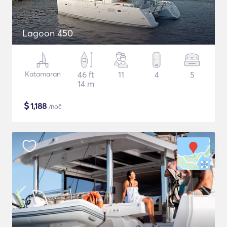
Lagoon 450
Katamaran
46 ft
11
4
5
14 m
$
1,188
/noč