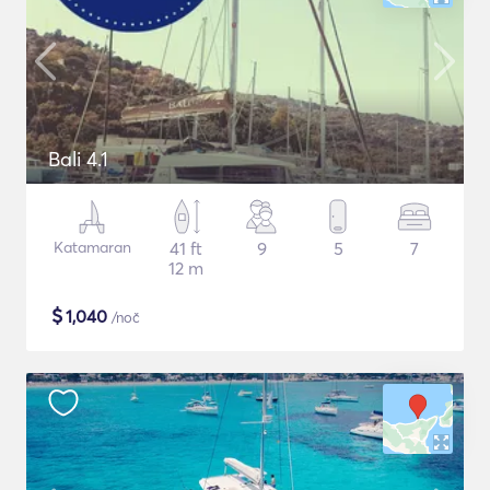
Bali 4.1
Katamaran
41 ft
9
5
7
12 m
$
1,040
/noč