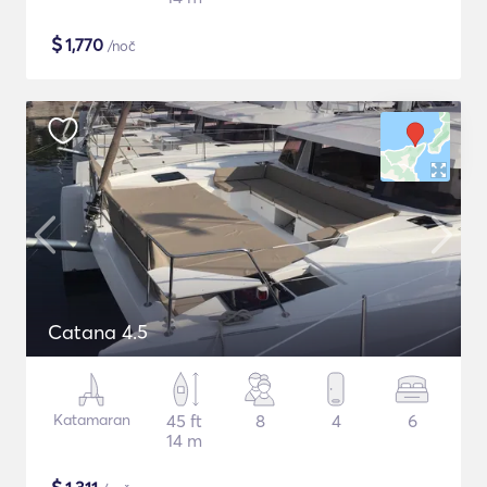
$
1,770
/noč
Catana 4.5
Katamaran
45 ft
8
4
6
14 m