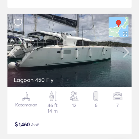
Lagoon 450 Fly
Katamaran
46 ft
12
6
7
14 m
$
1,460
/noč