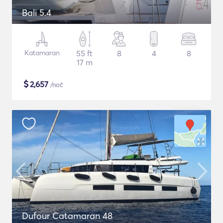
Bali 5.4
Katamaran
55 ft
8
4
8
17 m
$
2,657
/noč
Dufour Catamaran 48