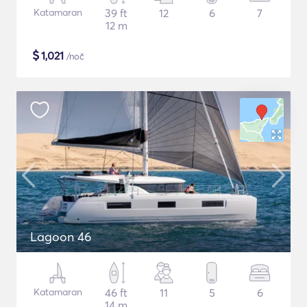
Katamaran
39 ft
12
6
7
12 m
$
1,021
/noč
Lagoon 46
Katamaran
46 ft
11
5
6
14 m