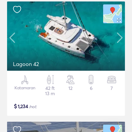
Lagoon 42
Katamaran
42 ft
12
6
7
13 m
$
1,234
/noč