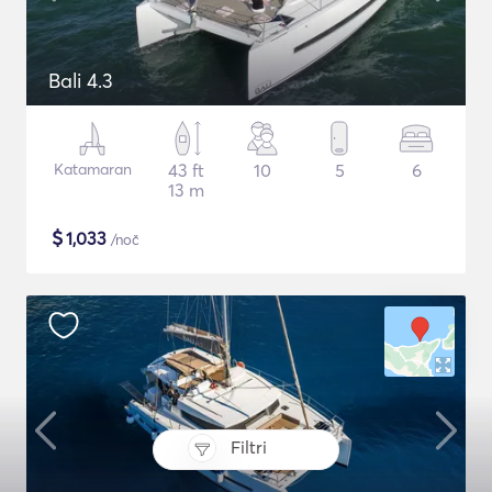
Bali 4.3
Katamaran
43 ft
10
5
6
13 m
$
1,033
/noč
Filtri