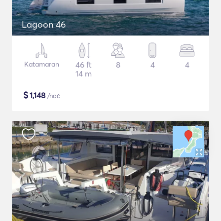
Lagoon 46
Katamaran
46 ft
8
4
4
14 m
$
1,148
/noč