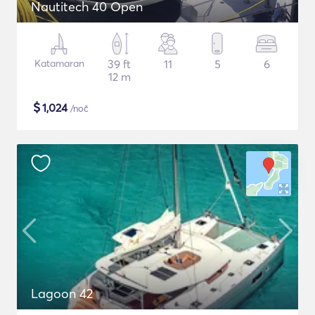
Nautitech 40 Open
Katamaran
39 ft
11
5
6
12 m
$
1,024
/noč
Lagoon 42