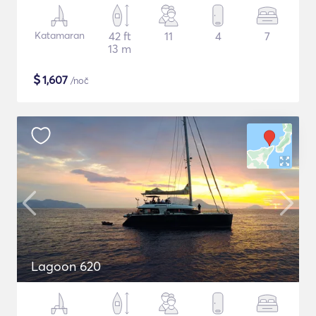
Katamaran
42 ft
11
4
7
13 m
$
1,607
/noč
Lagoon 620