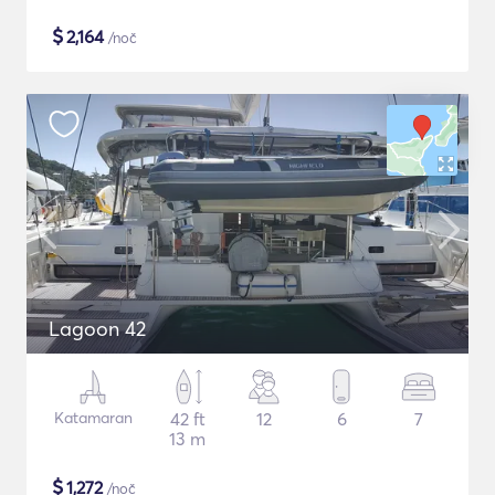
$
2,164
/noč
Lagoon 42
Katamaran
42 ft
12
6
7
13 m
$
1,272
/noč