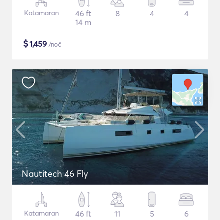
Katamaran
46 ft
8
4
4
14 m
$
1,459
/noč
Nautitech 46 Fly
Katamaran
46 ft
11
5
6