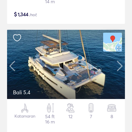
14 m
$
1,344
/noč
Bali 5.4
Katamaran
54 ft
12
7
8
16 m