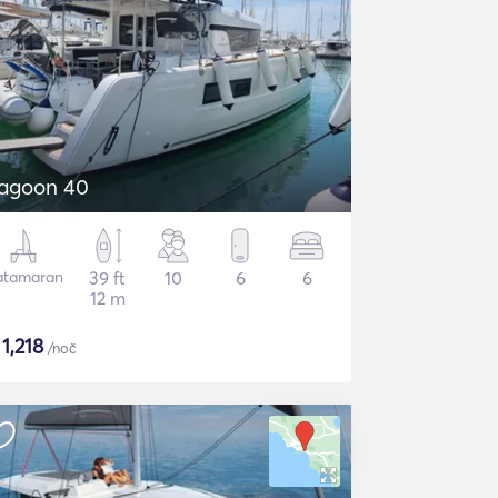
agoon 40
atamaran
39 ft
10
6
6
12 m
$
1,218
/noč