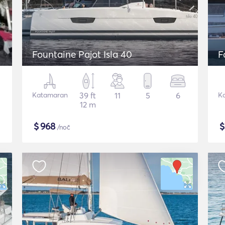
Fountaine Pajot Isla 40
F
Katamaran
39 ft
11
5
6
K
12 m
$
968
/noč