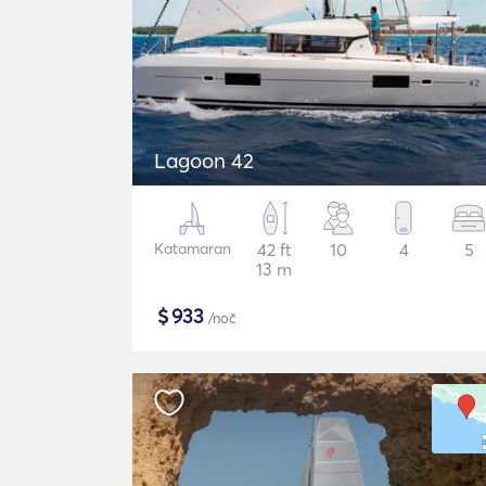
Lagoon 42
Katamaran
42 ft
10
4
5
13 m
$
933
/noč