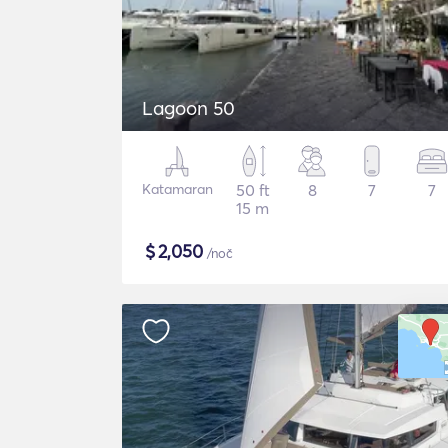
Lagoon 50
Katamaran
50 ft
8
7
7
15 m
$
2,050
/noč