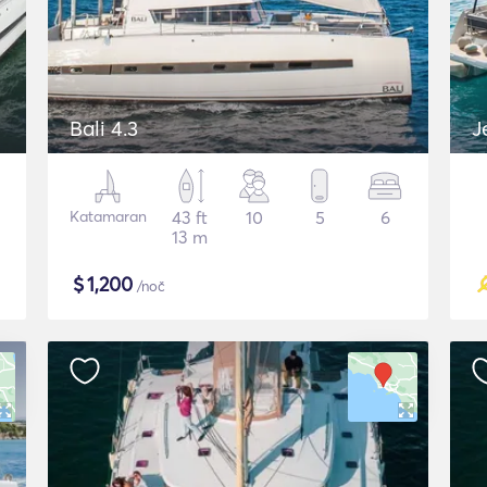
Bali 4.3
J
Katamaran
43 ft
10
5
6
13 m
$
1,200
/noč