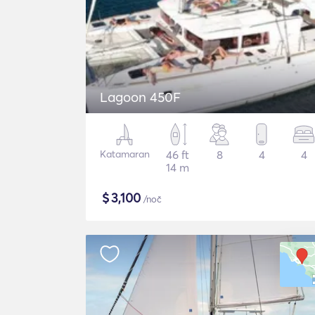
Lagoon 450F
Katamaran
46 ft
8
4
4
14 m
$
3,100
/noč