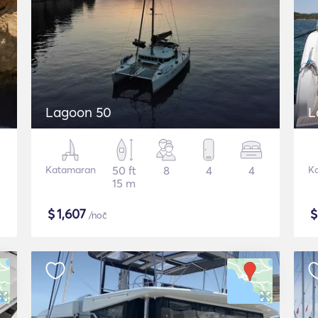
Lagoon 50
L
Katamaran
50 ft
8
4
4
K
15 m
$
1,607
/noč