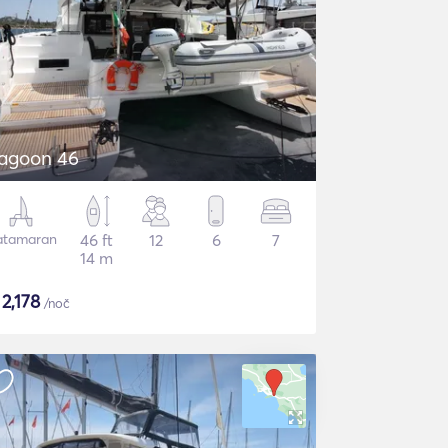
agoon 46
atamaran
46 ft
12
6
7
14 m
$
2,178
/noč