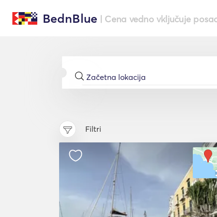
BednBlue
| Cena vedno vključuje posa
Filtri