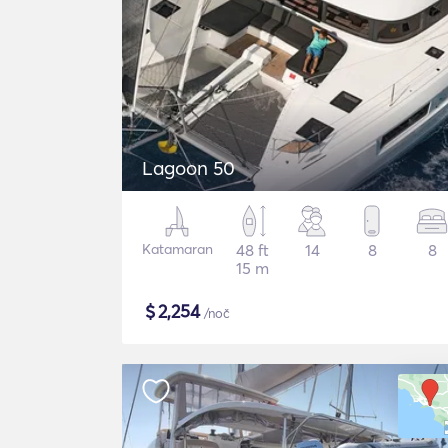
Lagoon 50
Katamaran
48 ft
14
8
8
15 m
$
2,254
/noč