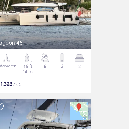
agoon 46
atamaran
46 ft
6
3
2
14 m
$
1,328
/noč