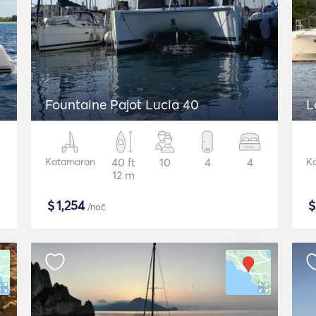
Fountaine Pajot Lucia 40
L
Katamaran
40 ft
10
4
4
K
12 m
$
1,254
/noč