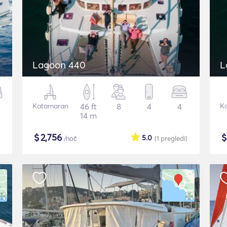
Lagoon 440
L
Katamaran
46 ft
8
4
4
K
14 m
$
2,756
5.0
/noč
(1
pregledi
)