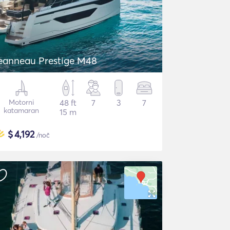
eanneau Prestige M48
Motorni
48 ft
7
3
7
katamaran
15 m
$
4,192
/noč