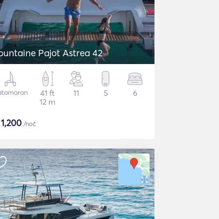
ountaine Pajot Astrea 42
atamaran
41 ft
11
5
6
12 m
$
1,200
/noč