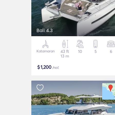
Bali 4.3
Katamaran
43 ft
10
5
6
13 m
$
1,200
/noč