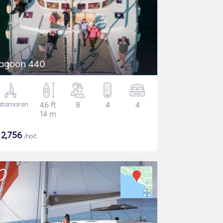
agoon 440
atamaran
46 ft
8
4
4
14 m
$
2,756
/noč