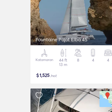
Fountaine Pajot Elba 45
Katamaran
44 ft
8
4
4
13 m
$
1,525
/noč