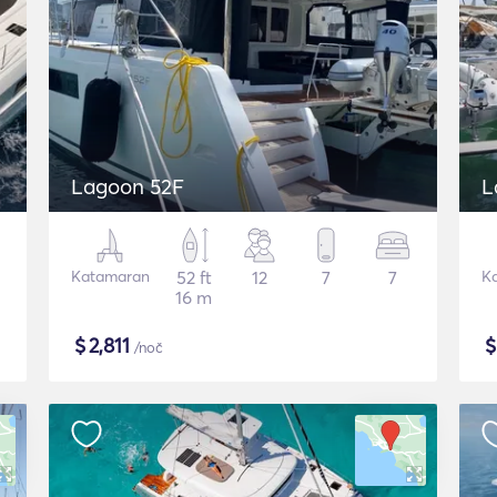
Lagoon 52F
L
Katamaran
52 ft
12
7
7
K
16 m
$
2,811
/noč