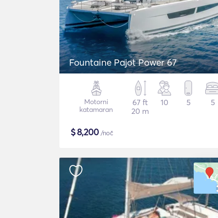
Fountaine Pajot Power 67
Motorni
67 ft
10
5
5
katamaran
20 m
$
8,200
/noč