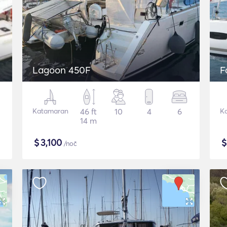
Lagoon 450F
F
Katamaran
46 ft
10
4
6
K
14 m
$
3,100
/noč