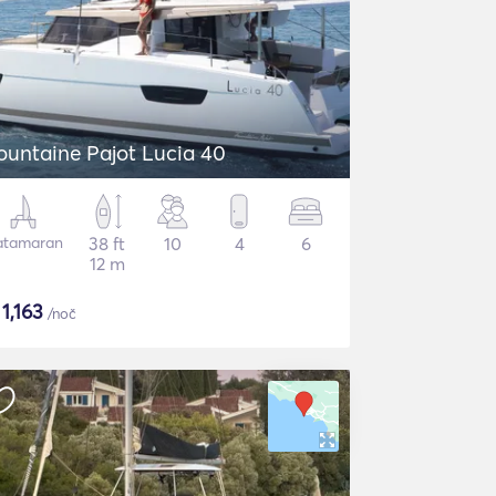
ountaine Pajot Lucia 40
atamaran
38 ft
10
4
6
12 m
$
1,163
/noč