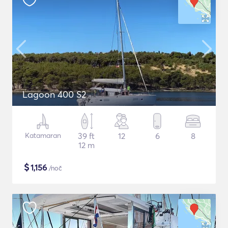
Lagoon 400 S2
Katamaran
39 ft
12
6
8
12 m
$
1,156
/noč