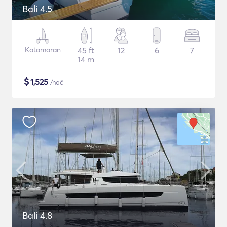
Bali 4.5
Katamaran
45 ft
12
6
7
14 m
$
1,525
/noč
Bali 4.8