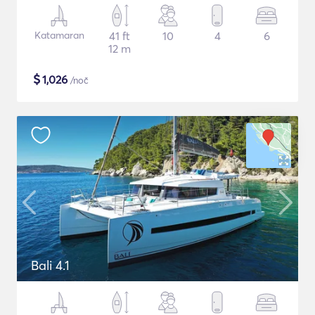
Katamaran
41 ft
10
4
6
12 m
$
1,026
/noč
Bali 4.1