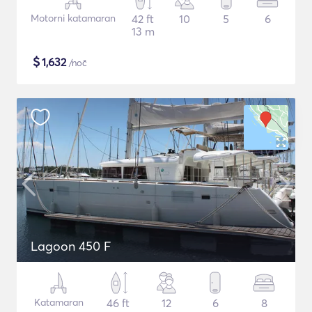
Motorni katamaran
42 ft
10
5
6
13 m
$
1,632
/noč
Lagoon 450 F
Katamaran
46 ft
12
6
8