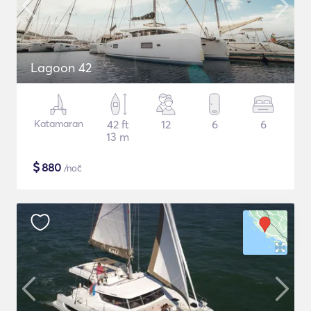
Lagoon 42
Katamaran
42 ft
12
6
6
13 m
$
880
/noč