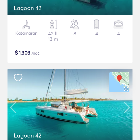
Lagoon 42
Katamaran
42 ft
8
4
4
13 m
$
1,303
/noč
Lagoon 42