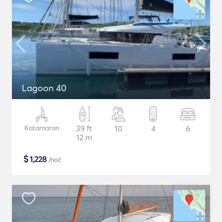
Lagoon 40
Katamaran
39 ft
10
4
6
12 m
$
1,228
/noč