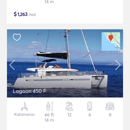
14 m
$
1,263
/noč
Lagoon 450 F
Katamaran
46 ft
12
6
8
14 m