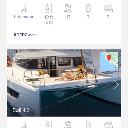
Katamaran
49 ft
13
7
7
15 m
$
2,107
/noč
Bali 4.2