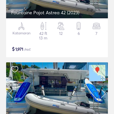
Fountaine Pajot Astrea 42 (2023)
Katamaran
42 ft
12
6
7
13 m
$
1,971
/noč