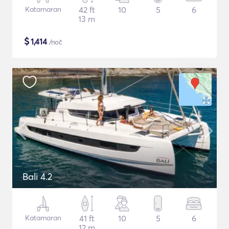
Katamaran
42 ft
10
5
6
13 m
$
1,414
/noč
Bali 4.2
Katamaran
41 ft
10
5
6
12 m