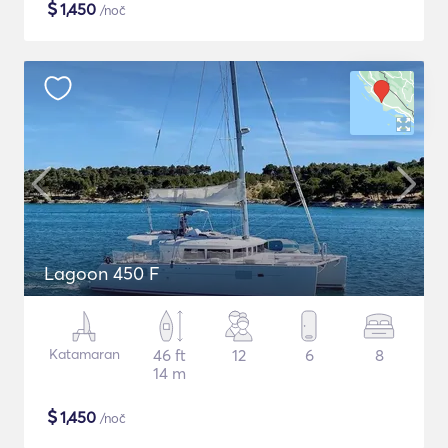
$
1,450
/noč
Lagoon 450 F
Katamaran
46 ft
12
6
8
14 m
$
1,450
/noč