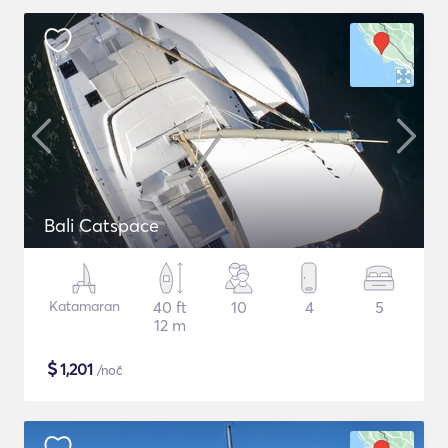
Bali Catspace
Katamaran
40 ft
10
4
5
12 m
$
1,201
/noč