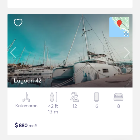
Lagoon 42
Katamaran
42 ft
12
6
8
13 m
$
880
/noč