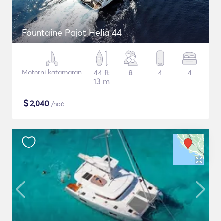
Fountaine Pajot Helia 44
Motorni katamaran
44 ft
8
4
4
13 m
$
2,040
/noč