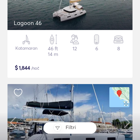
Lagoon 46
Katamaran
46 ft
12
6
8
14 m
$
1,844
/noč
Filtri