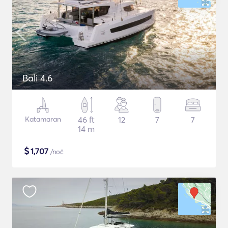
Bali 4.6
Katamaran
46 ft
12
7
7
14 m
$
1,707
/noč