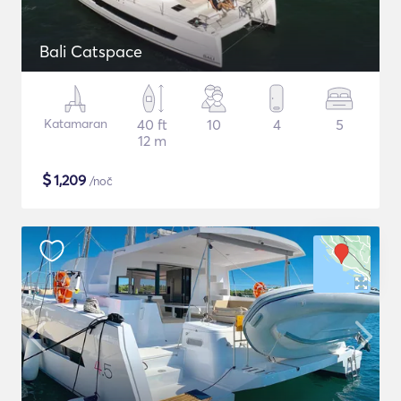
Bali Catspace
Katamaran
40 ft
10
4
5
12 m
$
1,209
/noč