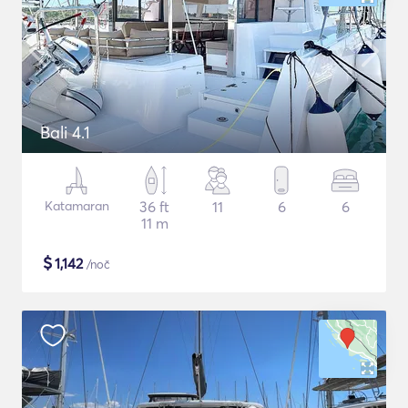
Bali 4.1
Katamaran
36 ft
11
6
6
11 m
$
1,142
/noč