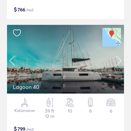
$
766
/noč
Lagoon 40
Katamaran
39 ft
10
6
6
12 m
$
799
/noč