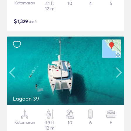
Katamaran
41 ft
10
4
5
12 m
$
1,329
/noč
Lagoon 39
Katamaran
39 ft
10
6
6
12 m