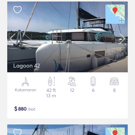
Lagoon 42
Katamaran
42 ft
12
6
8
13 m
$
880
/noč