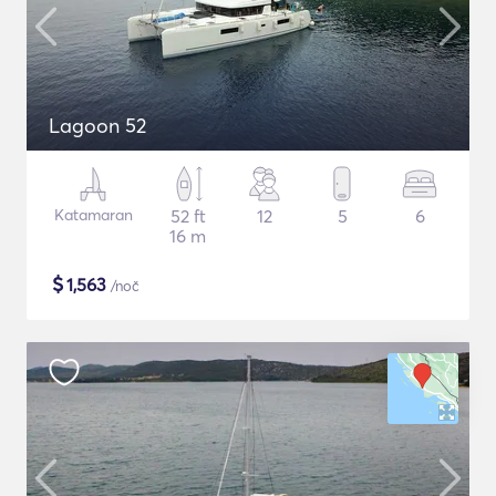
Lagoon 52
Katamaran
52 ft
12
5
6
16 m
$
1,563
/noč