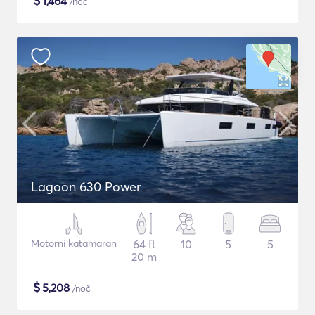
$
1,464
/noč
Lagoon 630 Power
Motorni katamaran
64 ft
10
5
5
20 m
$
5,208
/noč