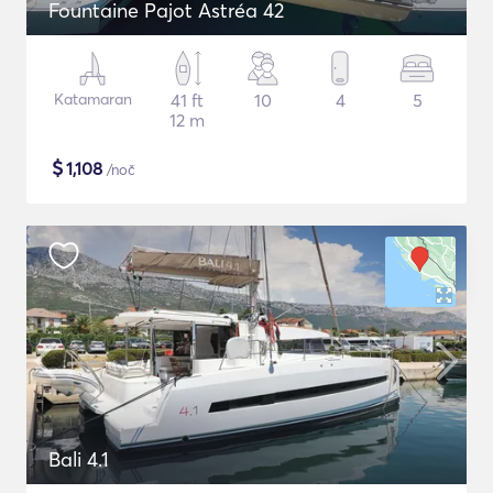
Fountaine Pajot Astréa 42
Katamaran
41 ft
10
4
5
12 m
$
1,108
/noč
Bali 4.1