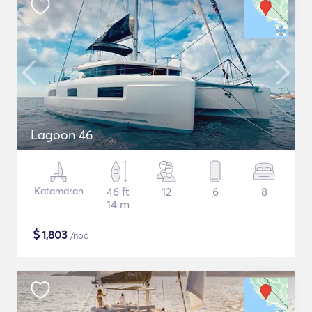
Lagoon 46
Katamaran
46 ft
12
6
8
14 m
$
1,803
/noč