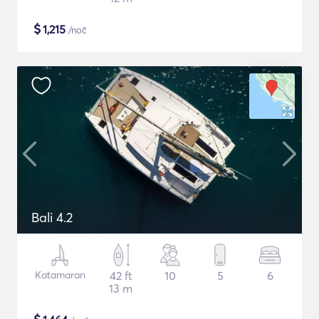
$
1,215
/noč
Bali 4.2
Katamaran
42 ft
10
5
6
13 m