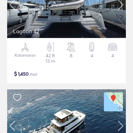
Lagoon 42
Katamaran
42 ft
8
4
4
13 m
$
1,450
/noč