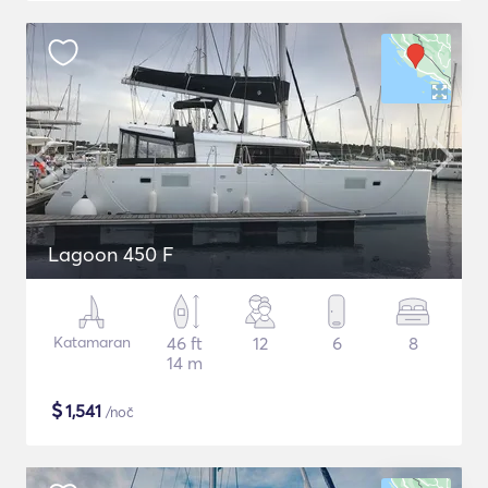
Lagoon 450 F
Katamaran
46 ft
12
6
8
14 m
$
1,541
/noč