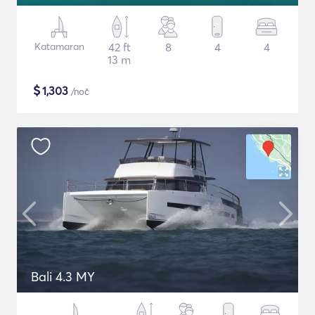
Katamaran
42 ft
8
4
4
13 m
$
1,303
/noč
Bali 4.3 MY