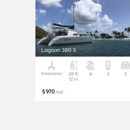
Lagoon 380 S
Katamaran
38 ft
6
3
3
12 m
$
970
/noč