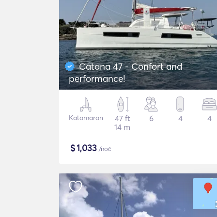
Catana 47 - Confort and
performance!
Katamaran
47 ft
6
4
4
14 m
$
1,033
/noč