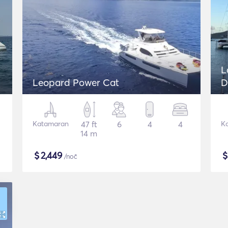
L
Leopard Power Cat
D
Katamaran
47 ft
6
4
4
K
14 m
$
2,449
/noč