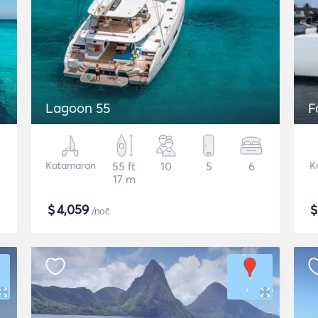
Lagoon 55
F
Katamaran
55 ft
10
5
6
K
17 m
$
4,059
/noč