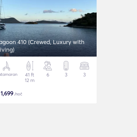
agoon 410 (Crewed, Luxury with
iving)
atamaran
41 ft
6
3
3
12 m
$
1,699
/noč