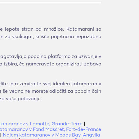
ite lepote stran od množice. Katamarani so
in za vsakogar, ki išče prijetno in nepozabno
 zagotavljajo popolno platformo za uživanje v
jša izbira, če nameravate organizirati zabavo
ite in rezervirajte svoj idealen katamaran v
e še vedno ne morete odločiti za popoln čoln
 za vaše potovanje.
tamaranov v Lamotte, Grande-Terre
|
atamaranov v Fond Mascret, Fort-de-France
|
Najem katamaranov v Meads Bay, Angvila