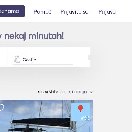
seznama
Pomoč
Prijavite se
Prijava
 nekaj minutah!
Gostje
razvrstite po:
>