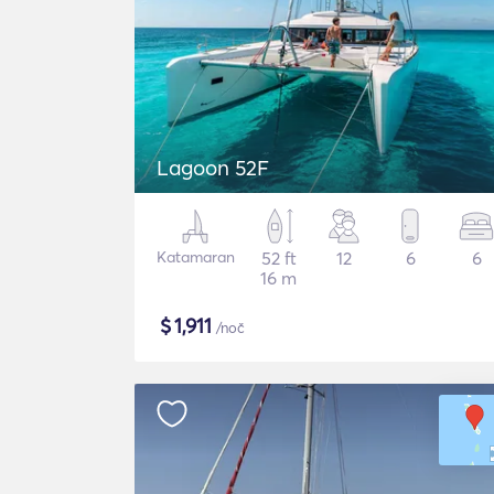
Lagoon 52F
Katamaran
52 ft
12
6
6
16 m
$
1,911
/noč