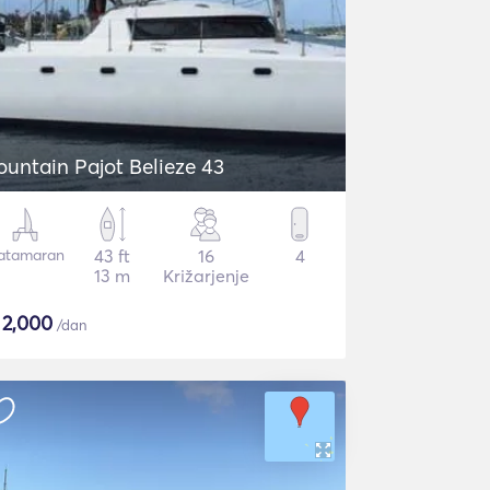
ountain Pajot Belieze 43
atamaran
43 ft
16
4
13 m
Križarjenje
$
2,000
/dan