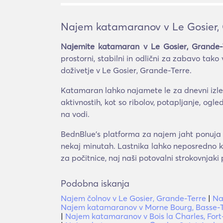
Najem katamaranov v Le Gosier,
Najemite katamaran v Le Gosier, Grande-
prostorni, stabilni in odlični za zabavo tak
doživetje v Le Gosier, Grande-Terre.
Katamaran lahko najamete le za dnevni izlet,
aktivnostih, kot so ribolov, potapljanje, og
na vodi.
BednBlue's platforma za najem jaht ponuja l
nekaj minutah. Lastnika lahko neposredno ko
za počitnice, naj naši potovalni strokovnjak
Podobna iskanja
Najem čolnov v Le Gosier, Grande-Terre
|
Na
Najem katamaranov v Morne Bourg, Basse-T
|
Najem katamaranov v Bois la Charles, For