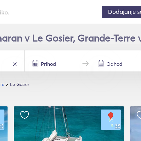
Dodajanje 
dko.
aran v Le Gosier, Grande-Terre v
re
Le Gosier