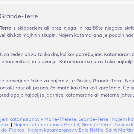
 Grande-Terre
Terre
s skipperjem ali brez njega in raziščite njegove skr
o velikih kot majhnih skupin. Najem katamarana je popoln nač
 za teden ali za toliko dni, kolikor potrebujete. Katamarani
led znamenitosti in plavanje. Katamarani so prav tako najbol
e preverjene čolne za najem v Le Gosier, Grande-Terre. Najd
ntaktirate ali pa nas, če imate kakršna koli vprašanja. Če s
i predlagajo najboljše jadrnice, katamarane ali motorne jahte
jem katamaranov v Marie-Thérèse, Grande-Terre
|
Najem ka
erre
|
Najem katamaranov v Gardel, Grande-Terre
|
Najem k
t-de-France
|
Najem katamaranov v Baie Nettle, Saint Martin