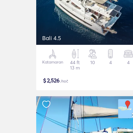
Bali 4.5
Katamaran
44 ft
10
4
4
13 m
$
2,526
/noč