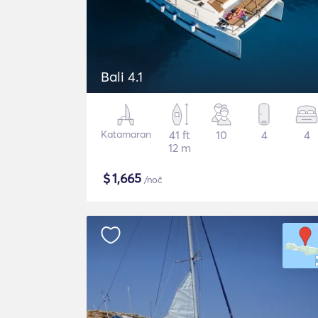
Bali 4.1
Katamaran
41 ft
10
4
4
12 m
$
1,665
/noč