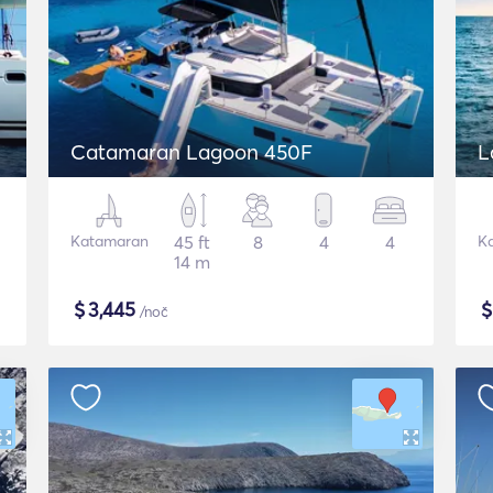
Catamaran Lagoon 450F
L
Katamaran
45 ft
8
4
4
K
14 m
$
3,445
/noč