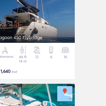
agoon 450 Flybridge
atamaran
46 ft
12
6
16
14 m
$
1,640
/noč