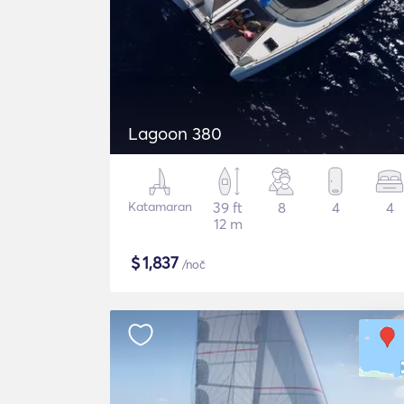
Lagoon 380
Katamaran
39 ft
8
4
4
12 m
$
1,837
/noč