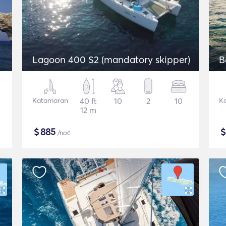
Lagoon 400 S2 (mandatory skipper)
B
Katamaran
40 ft
10
2
10
K
12 m
$
885
/noč