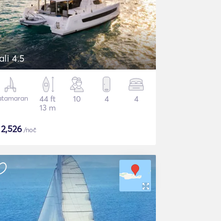
ali 4.5
atamaran
44 ft
10
4
4
13 m
$
2,526
/noč