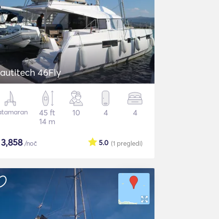
autitech 46Fly
atamaran
45 ft
10
4
4
14 m
$
3,858
5.0
/noč
(1
pregledi
)