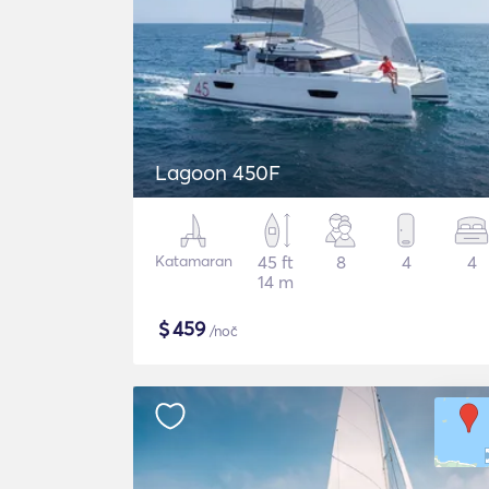
Lagoon 450F
Katamaran
45 ft
8
4
4
14 m
$
459
/noč