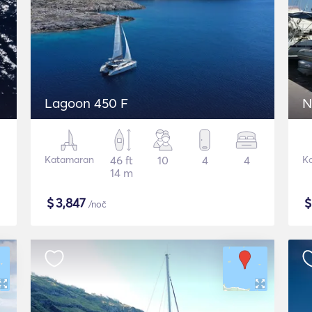
Lagoon 450 F
N
Katamaran
46 ft
10
4
4
K
14 m
$
3,847
/noč