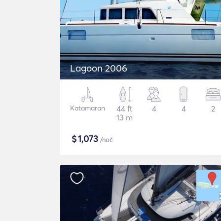
Lagoon 2006
Katamaran
44 ft
4
4
2
13 m
$
1,073
/noč