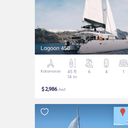
Lagoon 450
Katamaran
45 ft
6
4
1
14 m
$
2,986
/noč