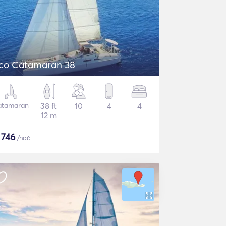
co Catamaran 38
atamaran
38 ft
10
4
4
12 m
$
746
/noč