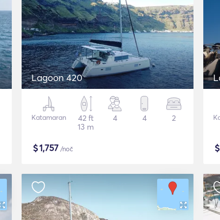
Lagoon 420
L
Katamaran
42 ft
4
4
2
K
13 m
$
1,757
/noč