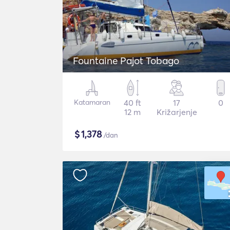
Fountaine Pajot Tobago
Katamaran
40 ft
17
0
12 m
Križarjenje
$
1,378
/dan