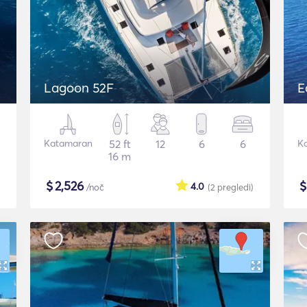
Lagoon 52F
E
Katamaran
52 ft
12
6
6
K
16 m
$
2,526
4.0
/noč
(2
pregledi
)