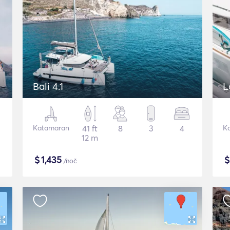
Bali 4.1
L
Katamaran
41 ft
8
3
4
K
12 m
$
1,435
/noč