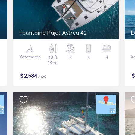
Fountaine Pajot Astrea 42
L
Katamaran
42 ft
4
4
4
K
13 m
$
2,584
/noč