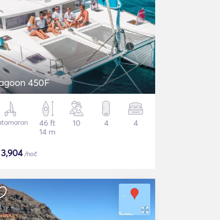
agoon 450F
atamaran
46 ft
10
4
4
14 m
$
3,904
/noč