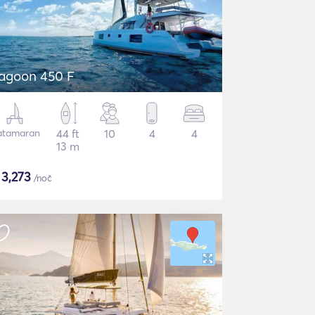
agoon 450 F
atamaran
44 ft
10
4
4
13 m
$
3,273
/noč