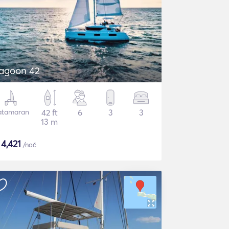
agoon 42
atamaran
42 ft
6
3
3
13 m
$
4,421
/noč