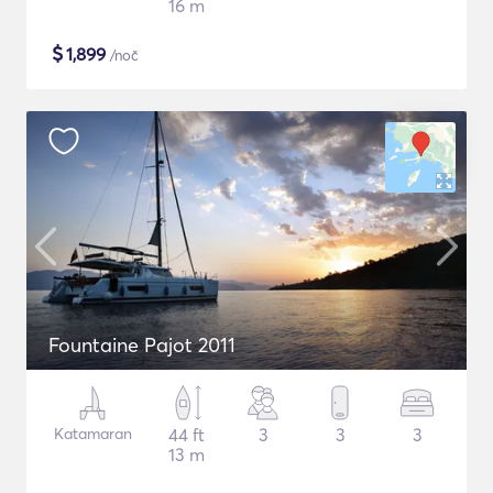
16 m
$
1,899
/noč
Fountaine Pajot 2011
Katamaran
44 ft
3
3
3
13 m