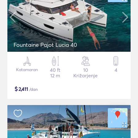
Fountaine Pajot Lucia 40
Katamaran
40 ft
10
4
12 m
Križarjenje
$
2,411
/dan