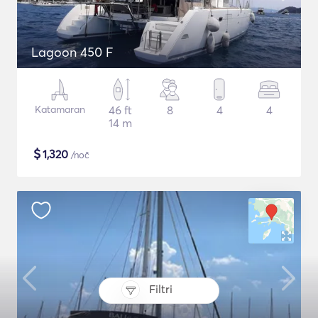
Lagoon 450 F
Katamaran
46 ft
8
4
4
14 m
$
1,320
/noč
Filtri