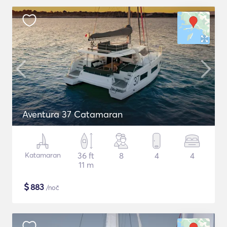
Aventura 37 Catamaran
Katamaran
36 ft
8
4
4
11 m
$
883
/noč