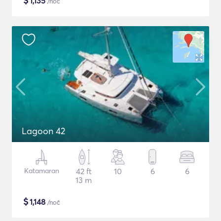
$
1,135
/noč
Lagoon 42
Katamaran
42 ft
10
6
6
13 m
$
1,148
/noč