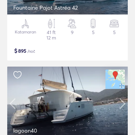
Fountaine Pajot Astréa 42
Katamaran
41 ft
9
5
5
12 m
$
895
/noč
lagoon40