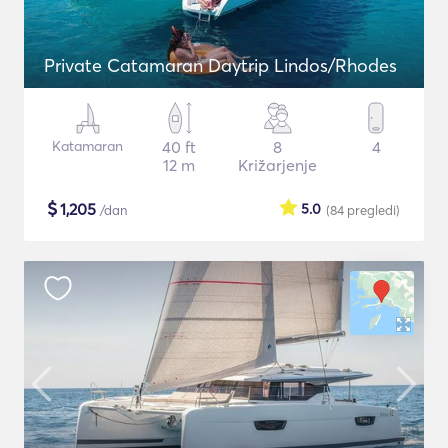
Private Catamaran Daytrip Lindos/Rhodes
Katamaran
40 ft
8
4
12 m
Križarjenje
$
1,205
5.0
/dan
(84
pregledi
)