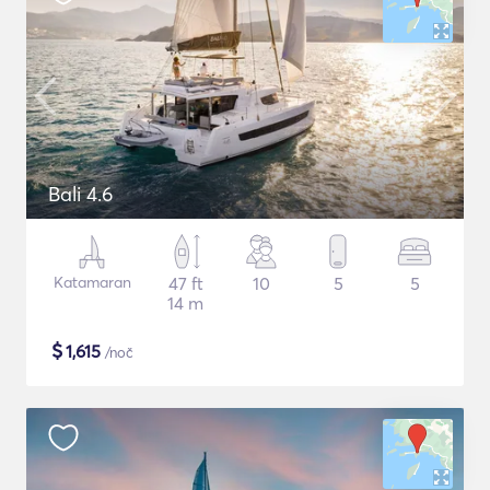
Bali 4.6
Katamaran
47 ft
10
5
5
14 m
$
1,615
/noč