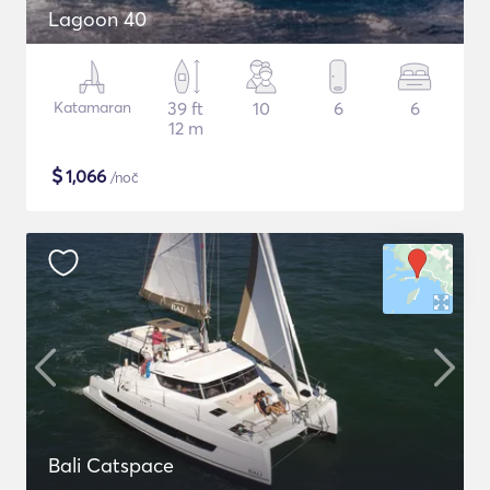
Lagoon 40
Katamaran
39 ft
10
6
6
12 m
$
1,066
/noč
Bali Catspace