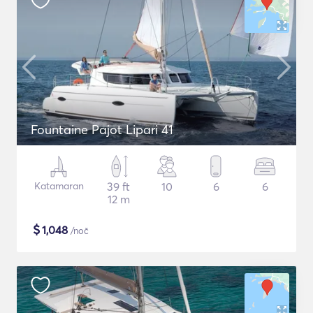
Fountaine Pajot Lipari 41
Katamaran
39 ft
10
6
6
12 m
$
1,048
/noč