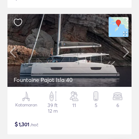
Fountaine Pajot Isla 40
Katamaran
39 ft
11
5
6
12 m
$
1,301
/noč