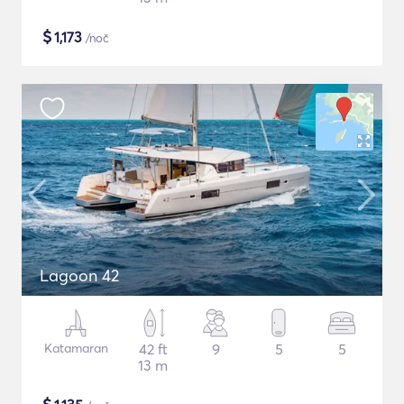
$
1,173
/noč
Lagoon 42
Katamaran
42 ft
9
5
5
13 m