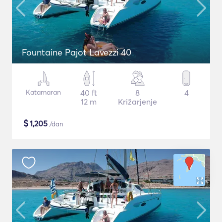
Fountaine Pajot Lavezzi 40
Katamaran
40 ft
8
4
12 m
Križarjenje
$
1,205
/dan