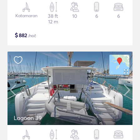
Katamaran
38 ft
10
6
6
12 m
$
882
/noč
Lagoon 39