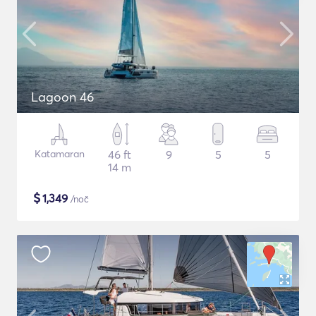
Lagoon 46
Katamaran
46 ft
9
5
5
14 m
$
1,349
/noč