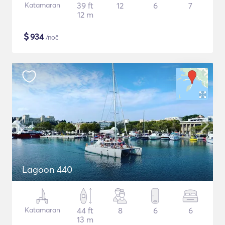
Katamaran
39 ft
12
6
7
12 m
$
934
/noč
Lagoon 440
Katamaran
44 ft
8
6
6
13 m