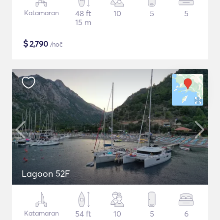
Katamaran
48 ft
10
5
5
15 m
$
2,790
/noč
Lagoon 52F
Katamaran
54 ft
10
5
6