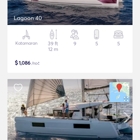
Lagoon 40
Katamaran
39 ft
9
5
5
12 m
$
1,086
/noč