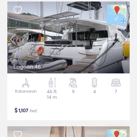
Lagoon 46
Katamaran
46 ft
9
4
7
14 m
$
1,107
/noč