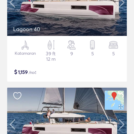
Lagoon 40
Katamaran
39 ft
9
5
5
12 m
$
1,159
/noč