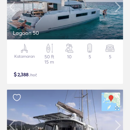
Lagoon 50
Katamaran
50 ft
10
5
5
15 m
$
2,388
/noč