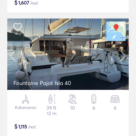
$
1,607
/noč
Fountaine Pajot Isla 40
Katamaran
39 ft
10
6
6
12 m
$
1,115
/noč