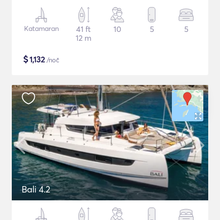
Katamaran
41 ft
10
5
5
12 m
$
1,132
/noč
Bali 4.2