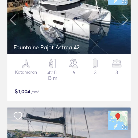
Fountaine Pajot Astrea 42
Katamaran
42 ft
6
3
3
13 m
$
1,004
/noč