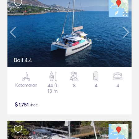
Bali 4.4
Katamaran
44 ft
8
4
4
13 m
$
1,751
/noč