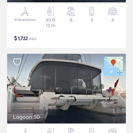
Katamaran
40 ft
8
4
4
12 m
$
1,722
/noč
Lagoon 50