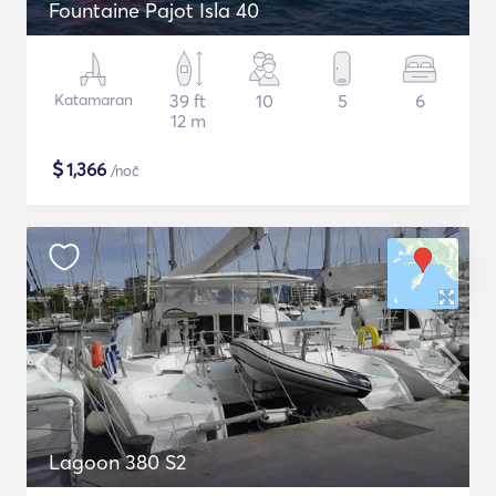
Fountaine Pajot Isla 40
Katamaran
39 ft
10
5
6
12 m
$
1,366
/noč
Lagoon 380 S2