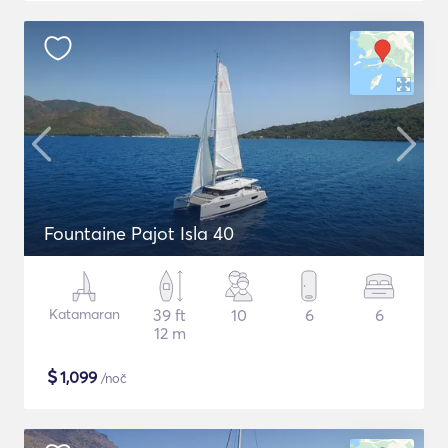
Fountaine Pajot Isla 40
Katamaran
39 ft
10
6
6
12 m
$
1,099
/noč