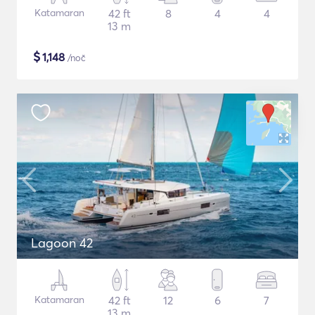
Katamaran
42 ft
8
4
4
13 m
$
1,148
/noč
Lagoon 42
Katamaran
42 ft
12
6
7
13 m