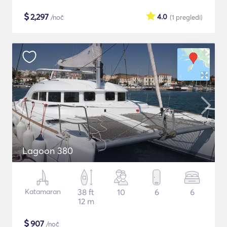
$
2,297
4.0
/noč
(1
pregledi
)
Lagoon 380
Katamaran
38 ft
10
6
6
12 m
$
907
/noč