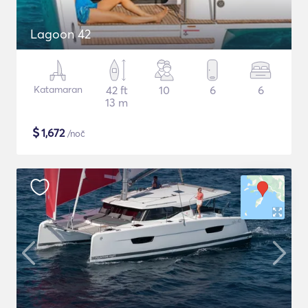
Lagoon 42
Katamaran
42 ft
10
6
6
13 m
$
1,672
/noč