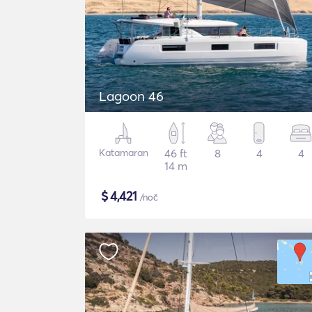
Lagoon 46
Katamaran
46 ft
8
4
4
14 m
$
4,421
/noč