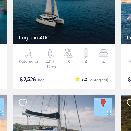
Lagoon 400
L
Katamaran
40 ft
8
4
4
K
12 m
$
2,526
5.0
/noč
(2
pregledi
)