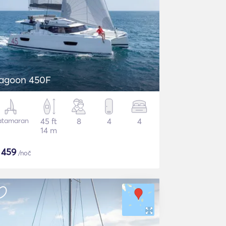
agoon 450F
atamaran
45 ft
8
4
4
14 m
$
459
/noč