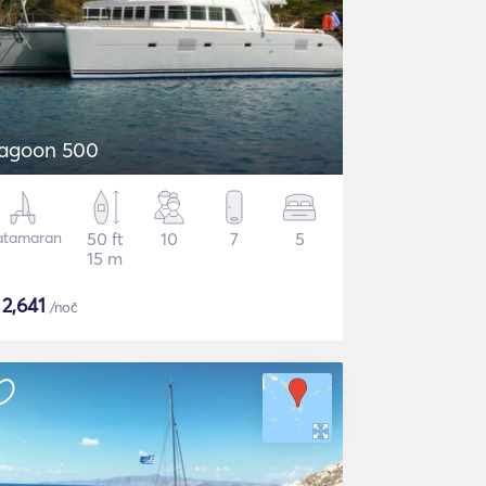
agoon 500
atamaran
50 ft
10
7
5
15 m
$
2,641
/noč