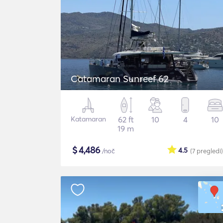
Catamaran Sunreef 62
Katamaran
62 ft
10
4
10
19 m
$
4,486
4.5
/noč
(7
pregledi
)