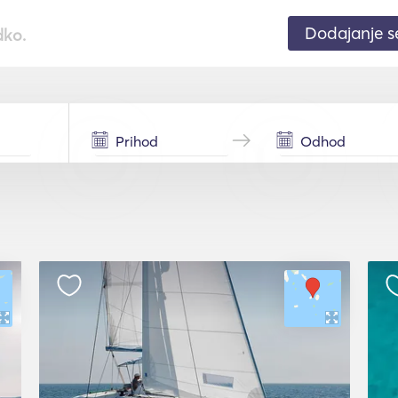
Dodajanje 
dko.