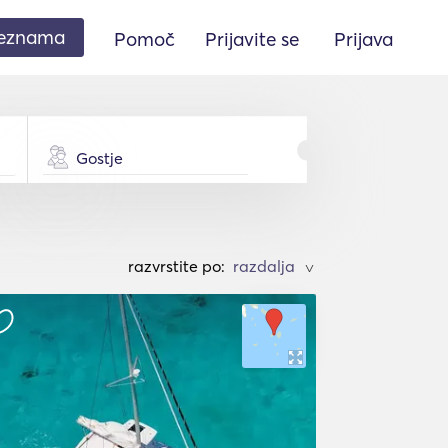
seznama
Pomoč
Prijavite se
Prijava
Gostje
razvrstite po:
>