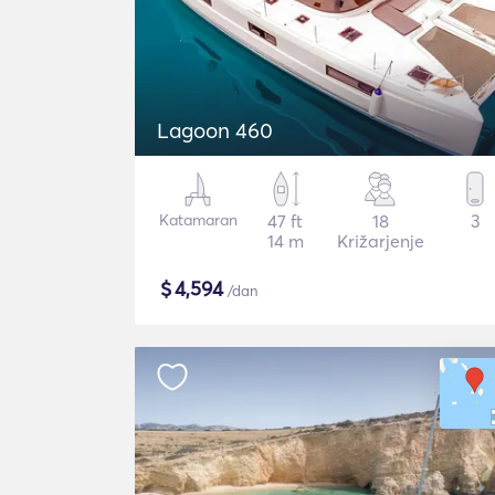
Lagoon 460
Katamaran
47 ft
18
3
14 m
Križarjenje
$
4,594
/dan