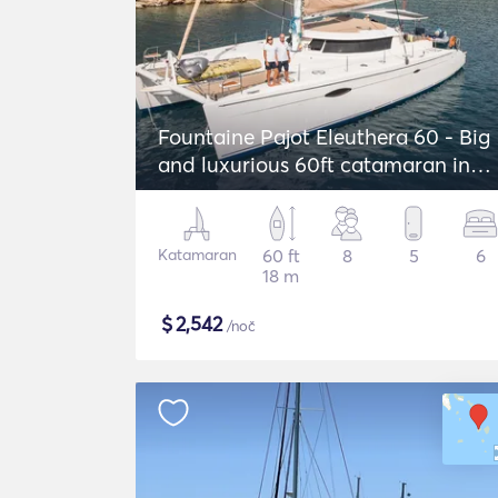
Fountaine Pajot Eleuthera 60 - Big
and luxurious 60ft catamaran in
Greece!
Katamaran
60 ft
8
5
6
18 m
$
2,542
/noč