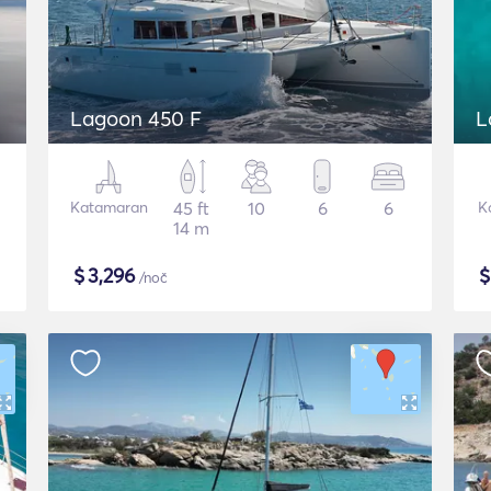
Lagoon 450 F
L
Katamaran
45 ft
10
6
6
K
14 m
$
3,296
/noč