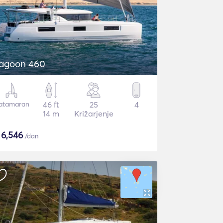
agoon 460
atamaran
46 ft
25
4
14 m
Križarjenje
$
6,546
/dan