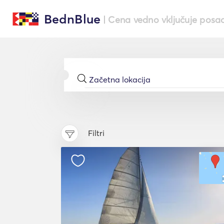
BednBlue
| Cena vedno vključuje posa
Filtri