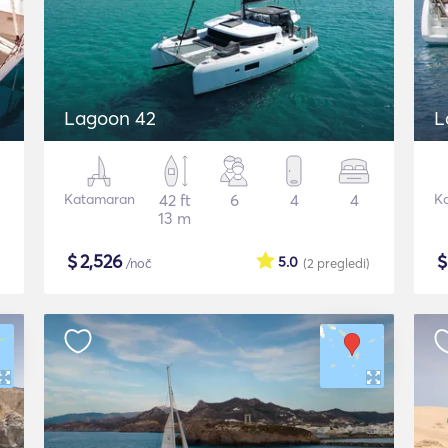
Lagoon 42
L
Katamaran
42 ft
6
4
4
K
13 m
$
2,526
5.0
/noč
(2
pregledi
)