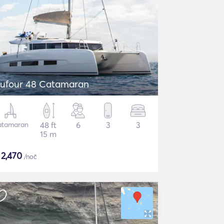
ufour 48 Catamaran
atamaran
48 ft
6
3
3
15 m
$
2,470
/noč