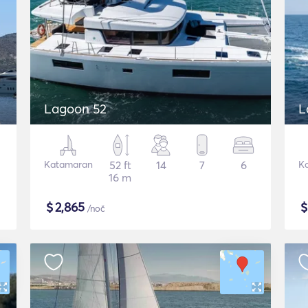
Lagoon 52
L
Katamaran
52 ft
14
7
6
K
16 m
$
2,865
/noč