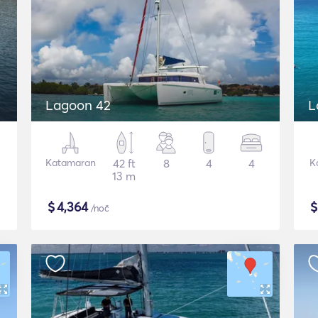
Lagoon 42
L
Katamaran
42 ft
8
4
4
K
13 m
$
4,364
/noč