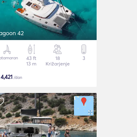
agoon 42
atamaran
43 ft
18
3
13 m
Križarjenje
$
4,421
/dan