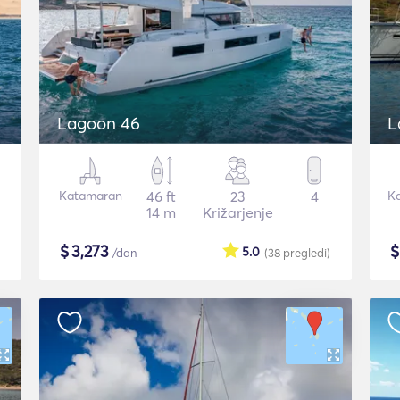
Lagoon 46
L
Katamaran
46 ft
23
4
K
14 m
Križarjenje
$
3,273
5.0
/dan
(38
pregledi
)