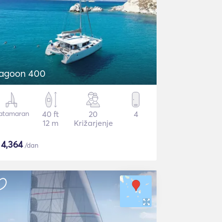
agoon 400
atamaran
40 ft
20
4
12 m
Križarjenje
$
4,364
/dan