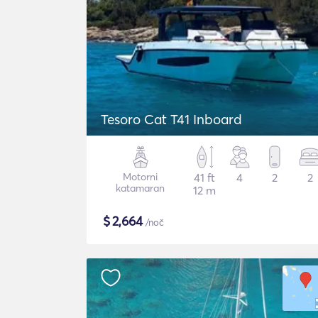
Tesoro Cat T41 Inboard
Motorni
41 ft
4
2
2
katamaran
12 m
$
2,664
/noč