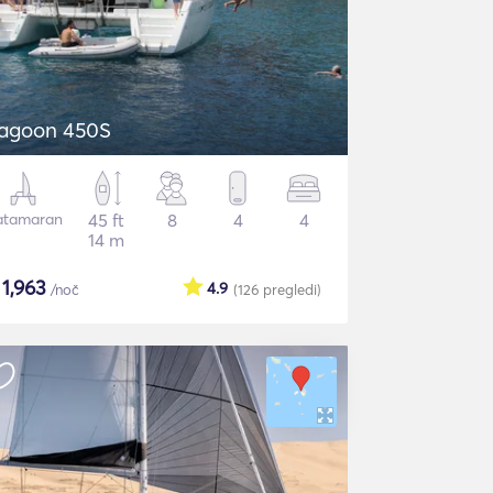
agoon 450S
atamaran
45 ft
8
4
4
14 m
$
1,963
4.9
/noč
(126
pregledi
)