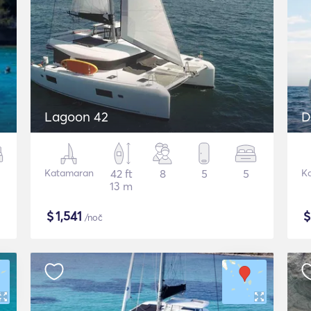
Lagoon 42
D
Katamaran
42 ft
8
5
5
K
13 m
$
1,541
/noč