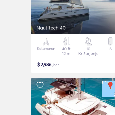
Nautitech 40
Katamaran
40 ft
10
6
12 m
Križarjenje
$
2,986
/dan