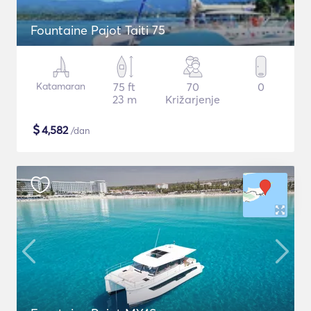
Fountaine Pajot Taiti 75
Katamaran
75 ft
70
0
23 m
Križarjenje
$
4,582
/dan