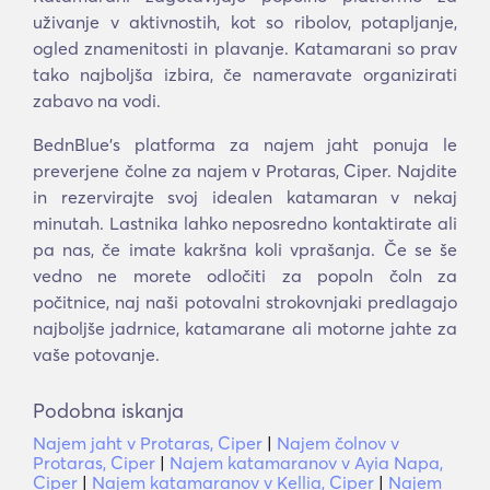
uživanje v aktivnostih, kot so ribolov, potapljanje,
ogled znamenitosti in plavanje. Katamarani so prav
tako najboljša izbira, če nameravate organizirati
zabavo na vodi.
BednBlue's platforma za najem jaht ponuja le
preverjene čolne za najem v Protaras, Ciper. Najdite
in rezervirajte svoj idealen katamaran v nekaj
minutah. Lastnika lahko neposredno kontaktirate ali
pa nas, če imate kakršna koli vprašanja. Če se še
vedno ne morete odločiti za popoln čoln za
počitnice, naj naši potovalni strokovnjaki predlagajo
najboljše jadrnice, katamarane ali motorne jahte za
vaše potovanje.
Podobna iskanja
Najem jaht v Protaras, Ciper
|
Najem čolnov v
Protaras, Ciper
|
Najem katamaranov v Ayia Napa,
Ciper
|
Najem katamaranov v Kellia, Ciper
|
Najem