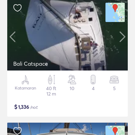
Bali Catspace
Katamaran
40 ft
10
4
5
12 m
$
1,336
/noč