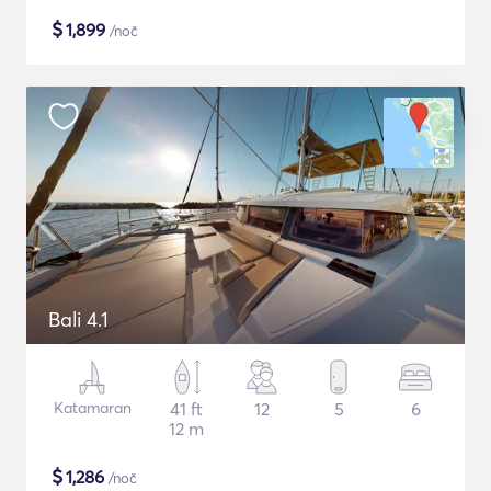
$
1,899
/noč
Bali 4.1
Katamaran
41 ft
12
5
6
12 m
$
1,286
/noč