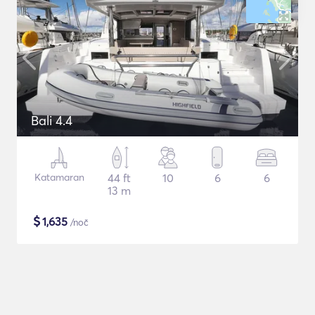
Bali 4.4
Katamaran
44 ft
10
6
6
13 m
$
1,635
/noč