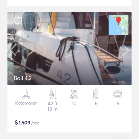
Bali 4.2
Katamaran
42 ft
10
6
6
13 m
$
1,509
/noč