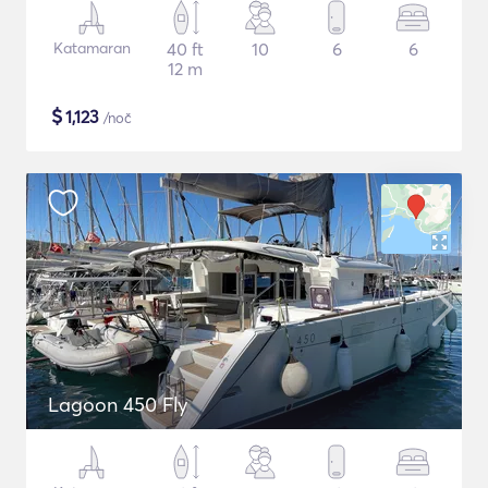
Katamaran
40 ft
10
6
6
12 m
$
1,123
/noč
Lagoon 450 Fly