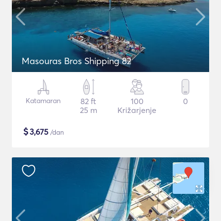
Masouras Bros Shipping 82
Katamaran
82 ft
100
0
25 m
Križarjenje
$
3,675
/dan