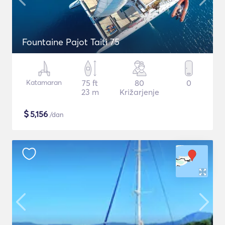
Fountaine Pajot Taiti 75
Katamaran
75 ft
80
0
23 m
Križarjenje
$
5,156
/dan