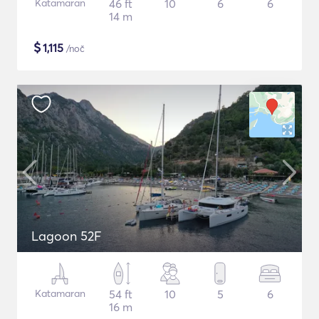
Katamaran
46 ft
10
6
6
14 m
$
1,115
/noč
Lagoon 52F
Katamaran
54 ft
10
5
6
16 m