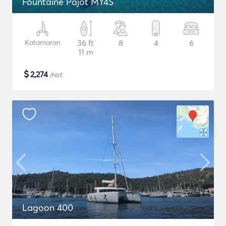
Fountaine Pajot MY4S
Katamaran
36 ft
8
4
6
11 m
$
2,274
/noč
Lagoon 400