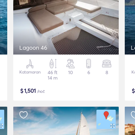
Lagoon 46
L
Katamaran
46 ft
10
6
8
K
14 m
$
1,501
/noč