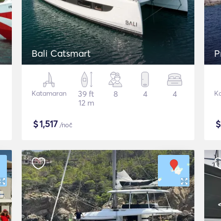
Bali Catsmart
P
Katamaran
39 ft
8
4
4
K
12 m
$
1,517
/noč