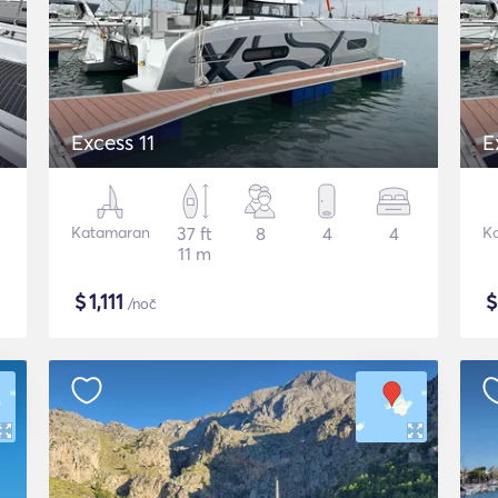
Excess 11
E
Katamaran
37 ft
8
4
4
K
11 m
$
1,111
/noč