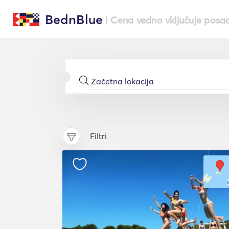
BednBlue
| Cena vedno vključuje posa
Filtri