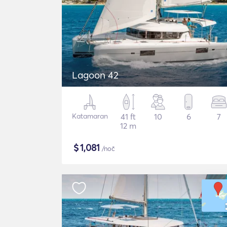
Lagoon 42
Katamaran
41 ft
10
6
7
12 m
$
1,081
/noč