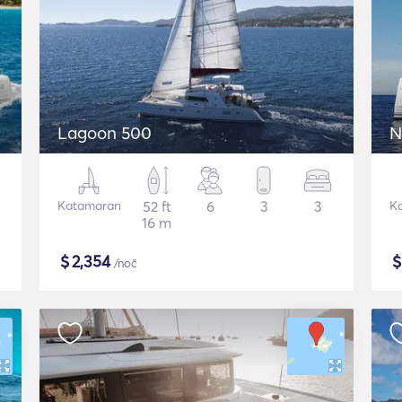
Lagoon 500
N
Katamaran
52 ft
6
3
3
K
16 m
$
2,354
/noč