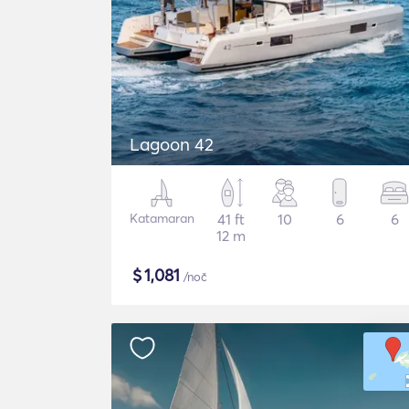
Lagoon 42
Katamaran
41 ft
10
6
6
12 m
$
1,081
/noč