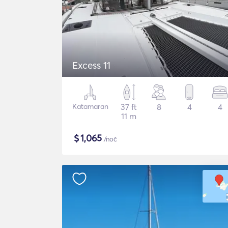
Excess 11
Katamaran
37 ft
8
4
4
11 m
$
1,065
/noč