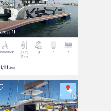
xcess 11
atamaran
37 ft
8
4
4
11 m
$
1,111
/noč