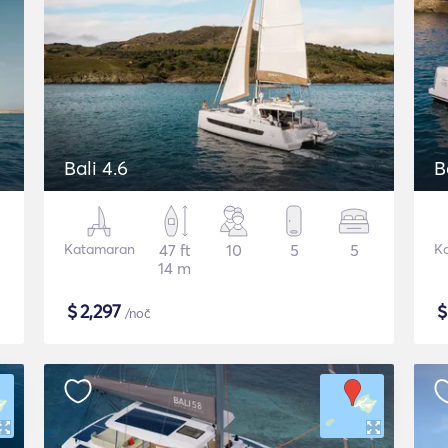
Bali 4.6
B
Katamaran
47 ft
10
5
5
K
14 m
$
2,297
/noč