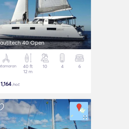
autitech 40 Open
atamaran
40 ft
10
4
6
12 m
$
1,164
/noč