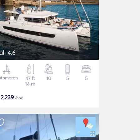
ali 4.6
atamaran
47 ft
10
5
5
14 m
$
2,239
/noč