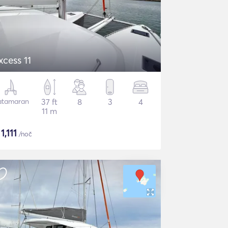
xcess 11
atamaran
37 ft
8
3
4
11 m
$
1,111
/noč