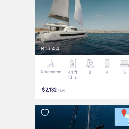
Bali 4.4
Katamaran
44 ft
8
4
5
13 m
$
2,132
/noč