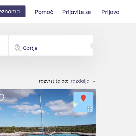
seznama
Pomoč
Prijavite se
Prijava
Gostje
razvrstite po:
>