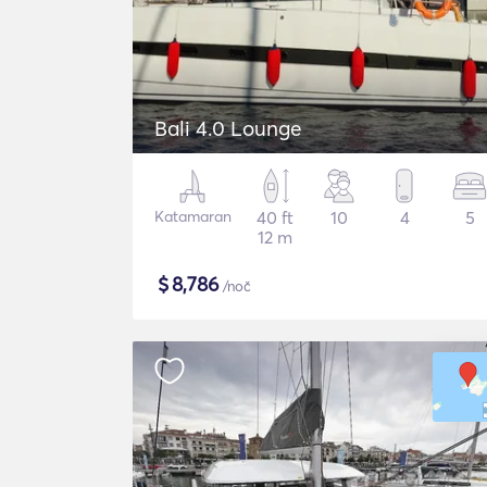
Bali 4.0 Lounge
Katamaran
40 ft
10
4
5
12 m
$
8,786
/noč