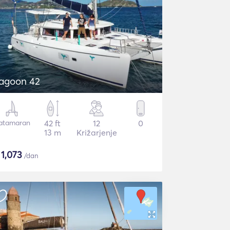
agoon 42
atamaran
42 ft
12
0
13 m
Križarjenje
$
1,073
/dan