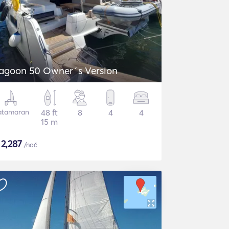
agoon 50 Owner´s Version
atamaran
48 ft
8
4
4
15 m
$
2,287
/noč