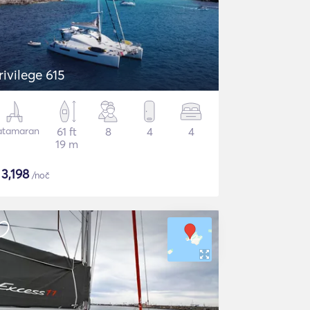
rivilege 615
atamaran
61 ft
8
4
4
19 m
$
3,198
/noč