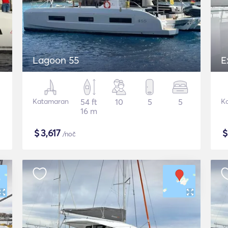
Lagoon 55
E
Katamaran
54 ft
10
5
5
K
16 m
$
3,617
/noč