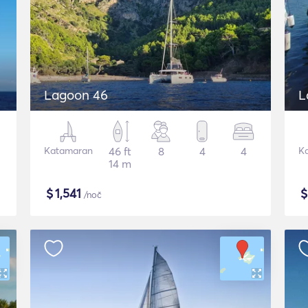
Lagoon 46
L
Katamaran
46 ft
8
4
4
K
14 m
$
1,541
/noč