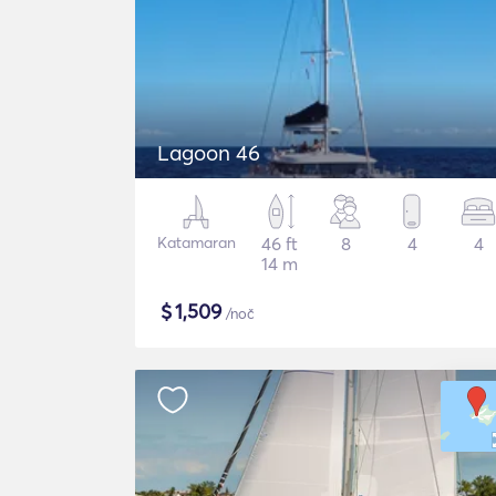
Lagoon 46
Katamaran
46 ft
8
4
4
14 m
$
1,509
/noč