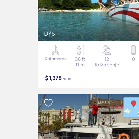
DYS
Katamaran
36 ft
12
0
11 m
Križarjenje
$
1,378
/dan