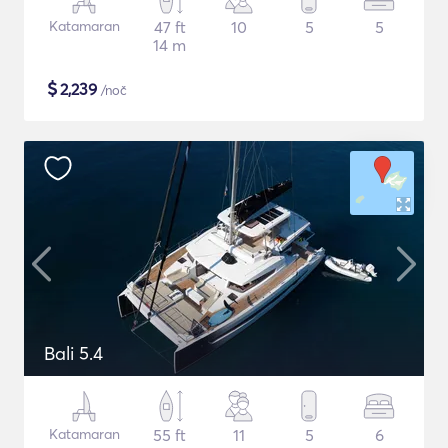
Katamaran
47 ft
10
5
5
14 m
$
2,239
/noč
Bali 5.4
Katamaran
55 ft
11
5
6