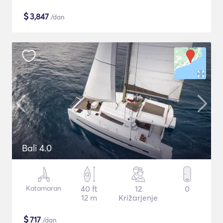
$
3,847
/dan
Bali 4.0
Katamaran
40 ft
12
0
12 m
Križarjenje
$
717
/dan