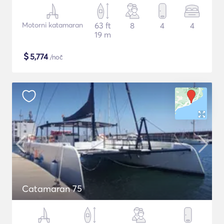
Motorni katamaran
63 ft
8
4
4
19 m
$
5,774
/noč
Catamaran 75