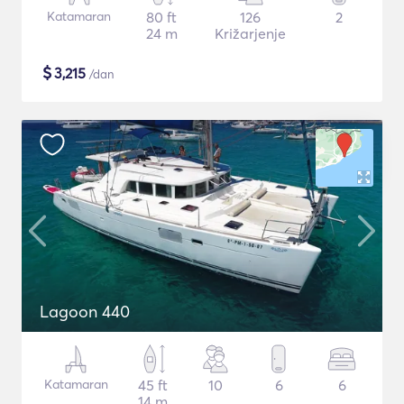
Katamaran
80 ft
126
2
24 m
Križarjenje
$
3,215
/dan
Lagoon 440
Katamaran
45 ft
10
6
6
14 m