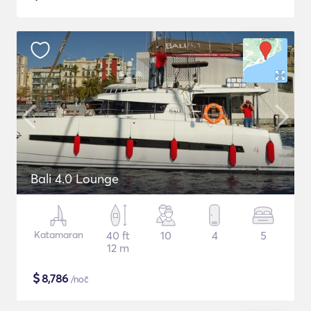
Bali 4.0 Lounge
Katamaran
40 ft
10
4
5
12 m
$
8,786
/noč