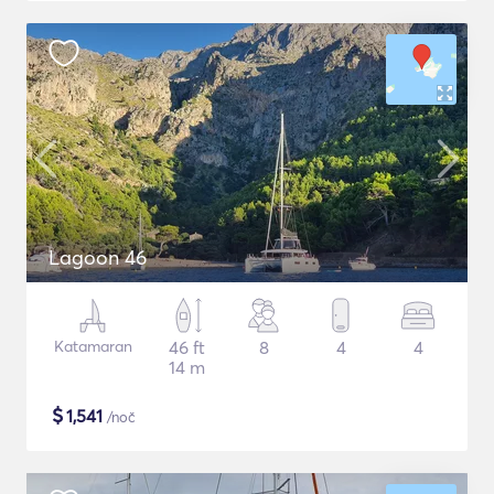
Lagoon 46
Katamaran
46 ft
8
4
4
14 m
$
1,541
/noč