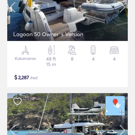
Lagoon 50 Owner´s Version
Katamaran
48 ft
8
4
4
15 m
$
2,287
/noč