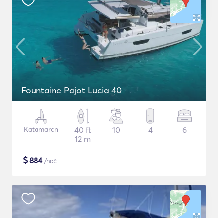
Fountaine Pajot Lucia 40
Katamaran
40 ft
10
4
6
12 m
$
884
/noč