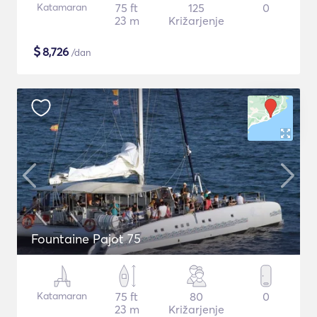
Katamaran
75 ft
125
0
23 m
Križarjenje
$
8,726
/dan
Fountaine Pajot 75
Katamaran
75 ft
80
0
23 m
Križarjenje