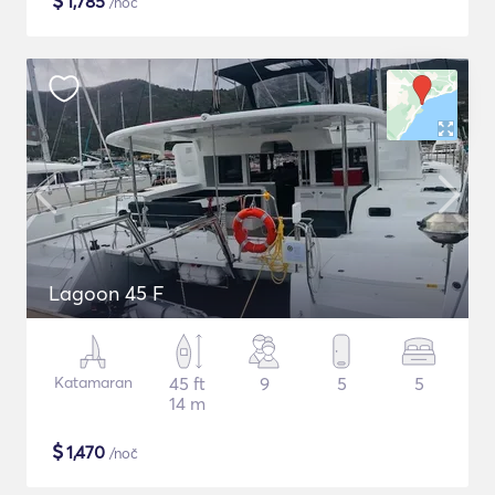
$
1,785
/noč
Lagoon 45 F
Katamaran
45 ft
9
5
5
14 m
$
1,470
/noč