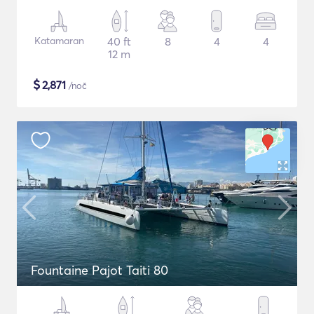
Katamaran
40 ft
8
4
4
12 m
$
2,871
/noč
Fountaine Pajot Taiti 80