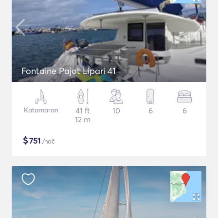
Fontaine Pajot Lipari 41
Katamaran
41 ft
10
6
6
12 m
$
751
/noč