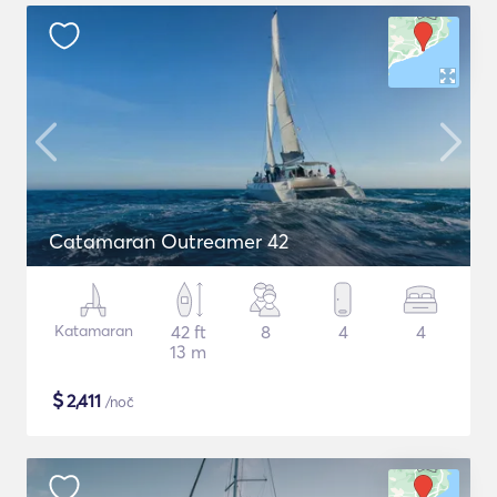
Catamaran Outreamer 42
Katamaran
42 ft
8
4
4
13 m
$
2,411
/noč