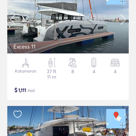
Excess 11
Katamaran
37 ft
8
4
4
11 m
$
1,111
/noč