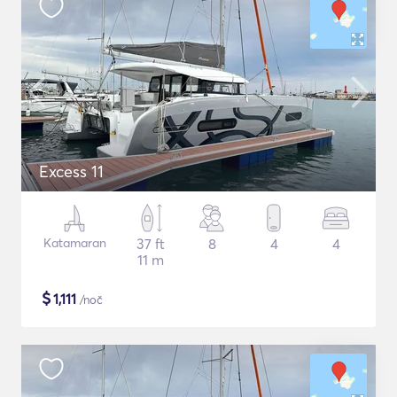
Excess 11
Katamaran
37 ft
8
4
4
11 m
$
1,111
/noč