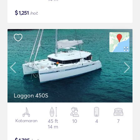
$
1,251
/noč
Laggon 450S
Katamaran
45 ft
10
4
7
14 m