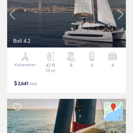
Bali 4.2
Katamaran
42 ft
8
4
4
13 m
$
2,641
/noč