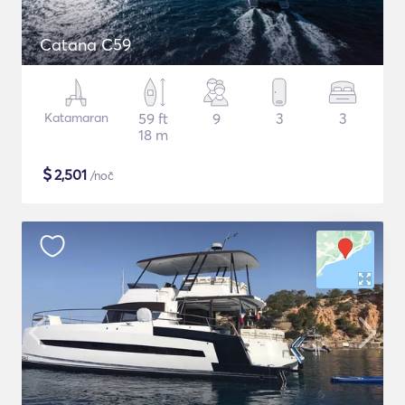
Catana C59
Katamaran
59 ft
9
3
3
18 m
$
2,501
/noč