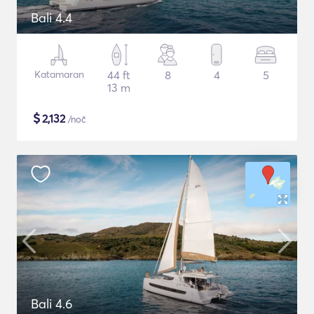
Bali 4.4
Katamaran
44 ft
8
4
5
13 m
$
2,132
/noč
Bali 4.6