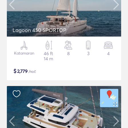
Lagoon 450 SPORTOP
Katamaran
46 ft
8
3
4
14 m
$
2,779
/noč