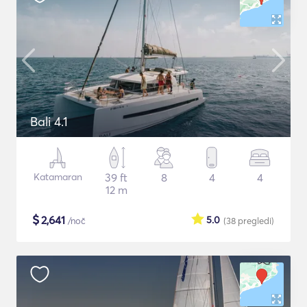
Bali 4.1
Katamaran
39 ft
8
4
4
12 m
$
2,641
5.0
/noč
(38
pregledi
)