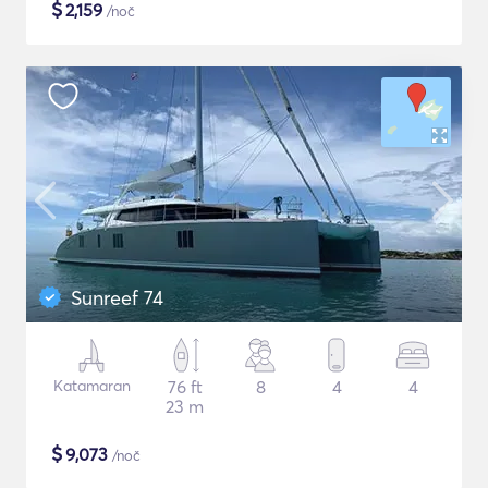
$
2,159
/noč
Sunreef 74
Katamaran
76 ft
8
4
4
23 m
$
9,073
/noč