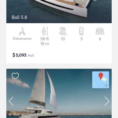
Bali 5.8
Katamaran
58 ft
10
5
6
18 m
$
5,093
/noč