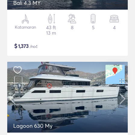
Bali 4.3 MY
Katamaran
43 ft
8
5
4
13 m
$
1,373
/noč
Lagoon 630 My