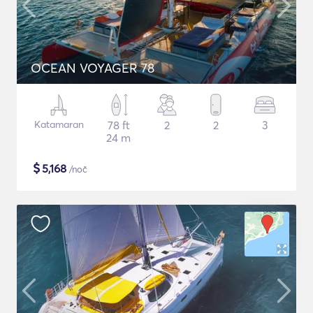
OCEAN VOYAGER 78
Katamaran
78 ft
2
2
3
24 m
$
5,168
/noč