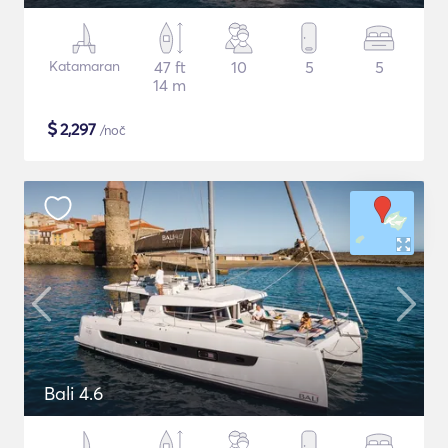
Katamaran
47 ft
10
5
5
14 m
$
2,297
/noč
Bali 4.6