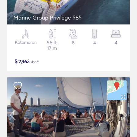
Marine Group Privilège 585
Katamaran
56 ft
8
4
4
17 m
$
2,963
/noč