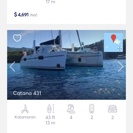
17 m
$
4,691
/noč
Catana 431
Katamaran
43 ft
4
2
2
13 m