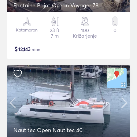
Fontaine Pajot Ocean Voyager 78
Katamaran
23 ft
100
0
7 m
Križarjenje
$
12,143
/dan
Nautitec Open Nautitec 40