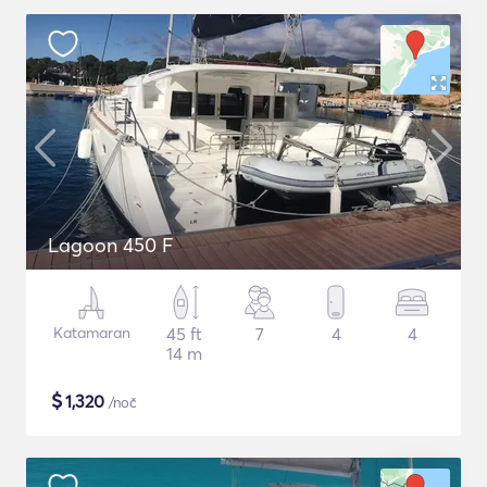
Lagoon 450 F
Katamaran
45 ft
7
4
4
14 m
$
1,320
/noč