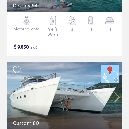
Destiny 94
Motorna jahta
94 ft
8
4
4
29 m
$
9,850
/noč
Custom 80