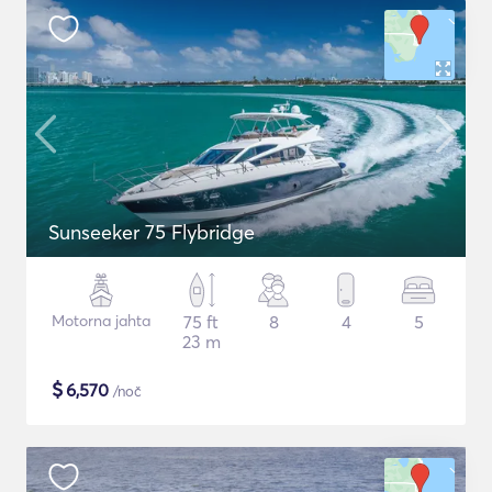
Sunseeker 75 Flybridge
Motorna jahta
75 ft
8
4
5
23 m
$
6,570
/noč