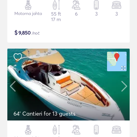
Motorna jahta
55 ft
6
3
3
17 m
$
9,850
/noč
64' Cantieri for 13 guests