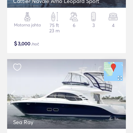
Cattier Navale Arno Leopard Sport
Motorna jahta
75 ft
6
3
4
23 m
$
3,000
/noč
Sea Ray