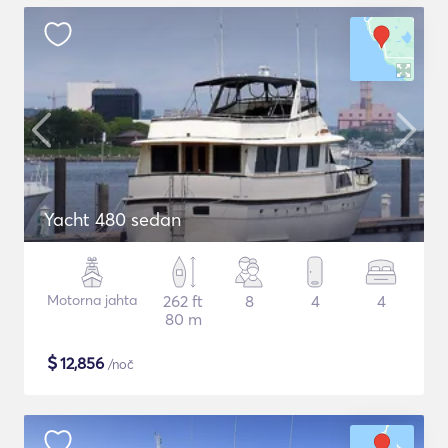
Yacht 480 sedan
Motorna jahta
262 ft
8
4
4
80 m
$
12,856
/noč