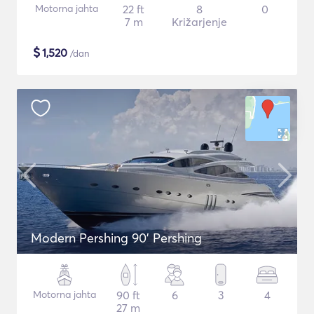
Motorna jahta
22 ft
8
0
7 m
Križarjenje
$
1,520
/dan
Modern Pershing 90' Pershing
Motorna jahta
90 ft
6
3
4
27 m