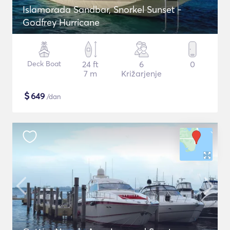
Islamorada Sandbar, Snorkel Sunset -
Godfrey Hurricane
Deck Boat
24 ft
6
0
7 m
Križarjenje
$
649
/dan