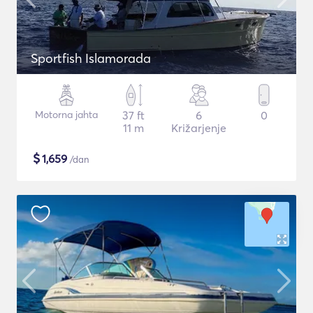
Sportfish Islamorada
Motorna jahta
37 ft
6
0
11 m
Križarjenje
$
1,659
/dan