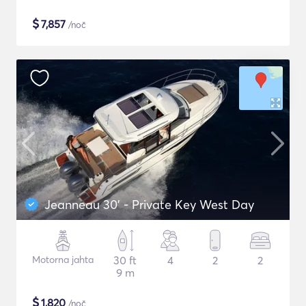
$
7,857
/noč
Jeanneau 30' - Private Key West Day
Motorna jahta
30 ft
4
2
2
9 m
$
1,820
/noč