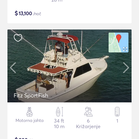
$
13,100
/noč
Fitz SportFish
Motorna jahta
34 ft
6
1
10 m
Križarjenje