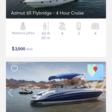
Azimut 65 Flybridge - 4 Hour Cruise
Motorna jahta
65 ft
6
3
4
20 m
$
2,000
/noč