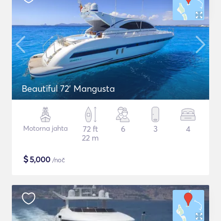
Beautiful 72' Mangusta
Motorna jahta
72 ft
6
3
4
22 m
$
5,000
/noč