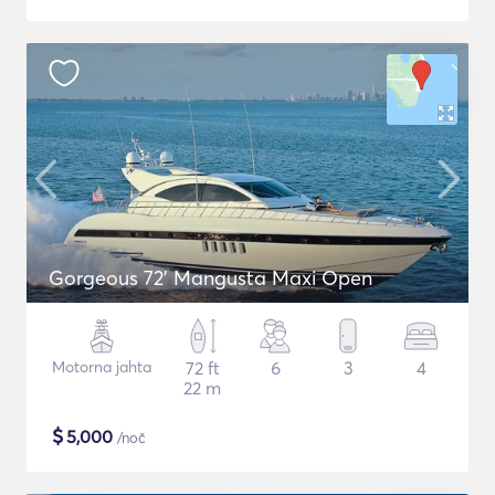
Gorgeous 72' Mangusta Maxi Open
Motorna jahta
72 ft
6
3
4
22 m
$
5,000
/noč