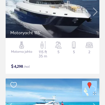
Motoryacht 115'
Motorna jahta
115 ft
5
5
2
35 m
$
4,298
/noč