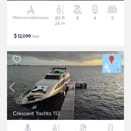
Motorni katamaran
80 ft
8
4
5
24 m
$
12,099
/noč
Crescent Yachts 112