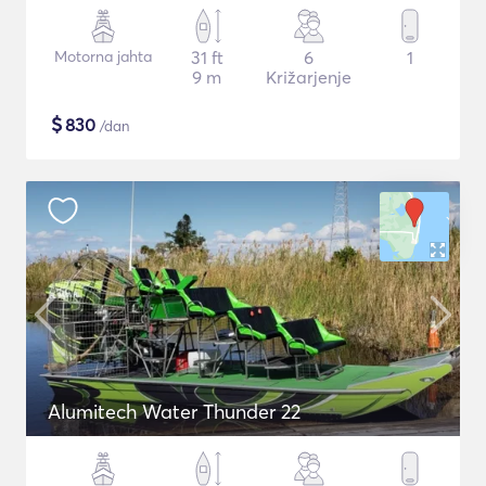
Motorna jahta
31 ft
6
1
9 m
Križarjenje
$
830
/dan
Alumitech Water Thunder 22