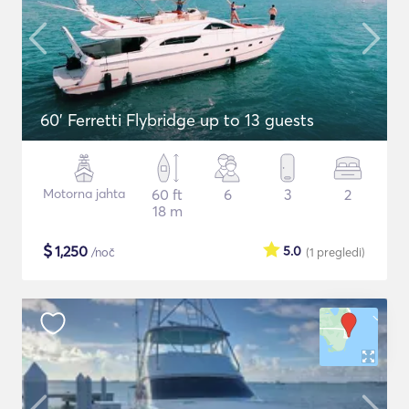
60' Ferretti Flybridge up to 13 guests
Motorna jahta
60 ft
6
3
2
18 m
$
1,250
5.0
/noč
(1
pregledi
)