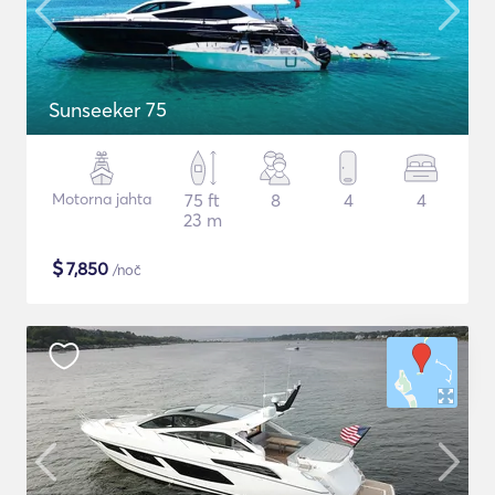
Sunseeker 75
Motorna jahta
75 ft
8
4
4
23 m
$
7,850
/noč