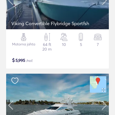
Viking Convertible Flybridge Sportfsh
Motorna jahta
64 ft
10
5
7
20 m
$
5,995
/noč