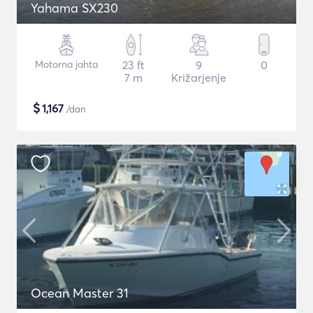
Yahama SX230
Motorna jahta
23 ft
9
0
7 m
Križarjenje
$
1,167
/dan
Ocean Master 31