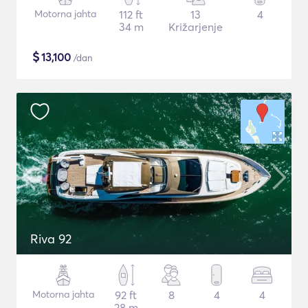
Motorna jahta
112 ft
13
4
34 m
Križarjenje
$
13,100
/dan
Riva 92
Motorna jahta
92 ft
8
4
4
28 m