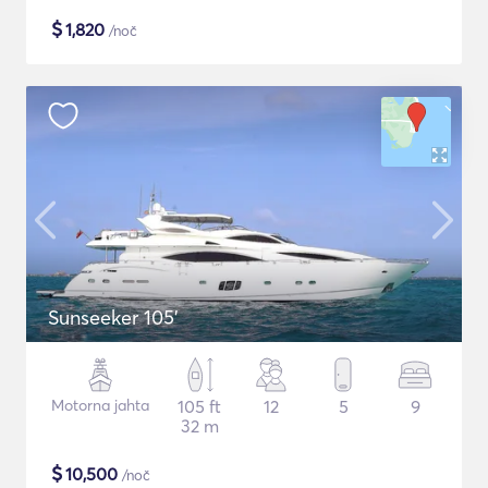
$
1,820
/noč
Sunseeker 105'
Motorna jahta
105 ft
12
5
9
32 m
$
10,500
/noč