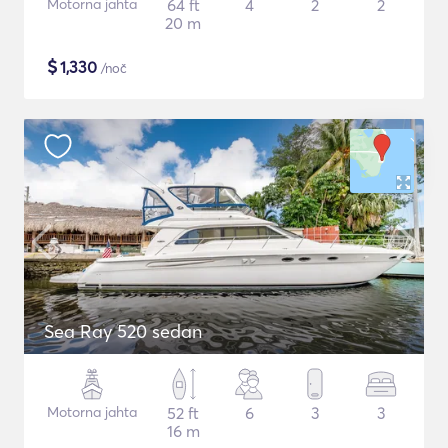
Motorna jahta
64 ft
4
2
2
20 m
$
1,330
/noč
Sea Ray 520 sedan
Motorna jahta
52 ft
6
3
3
16 m