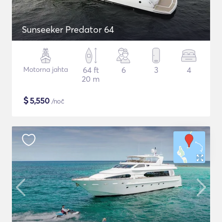
Sunseeker Predator 64
Motorna jahta
64 ft
6
3
4
20 m
$
5,550
/noč