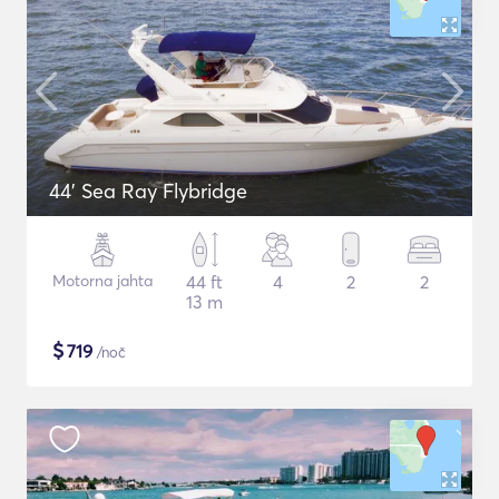
44' Sea Ray Flybridge
Motorna jahta
44 ft
4
2
2
13 m
$
719
/noč