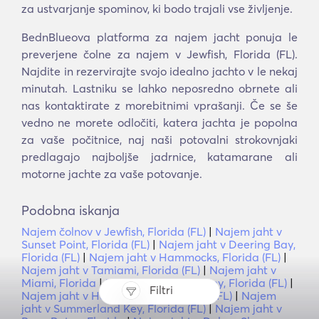
za ustvarjanje spominov, ki bodo trajali vse življenje.
BednBlueova platforma za najem jacht ponuja le
preverjene čolne za najem v Jewfish, Florida (FL).
Najdite in rezervirajte svojo idealno jachto v le nekaj
minutah. Lastniku se lahko neposredno obrnete ali
nas kontaktirate z morebitnimi vprašanji. Če se še
vedno ne morete odločiti, katera jachta je popolna
za vaše počitnice, naj naši potovalni strokovnjaki
predlagajo najboljše jadrnice, katamarane ali
motorne jachte za vaše potovanje.
Podobna iskanja
Najem čolnov v Jewfish, Florida (FL)
|
Najem jaht v
Sunset Point, Florida (FL)
|
Najem jaht v Deering Bay,
Florida (FL)
|
Najem jaht v Hammocks, Florida (FL)
|
Najem jaht v Tamiami, Florida (FL)
|
Najem jaht v
Miami, Florida
|
Najem jaht v Duck Key, Florida (FL)
|
Filtri
Najem jaht v Harbor Village, Florida (FL)
|
Najem
jaht v Summerland Key, Florida (FL)
|
Najem jaht v