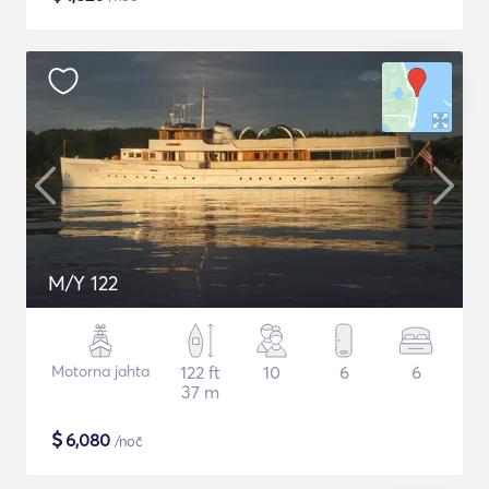
M/Y 122
Motorna jahta
122 ft
10
6
6
37 m
$
6,080
/noč