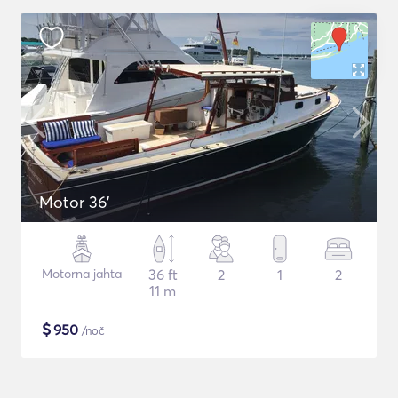
Motor 36'
Motorna jahta
36 ft
2
1
2
11 m
$
950
/noč