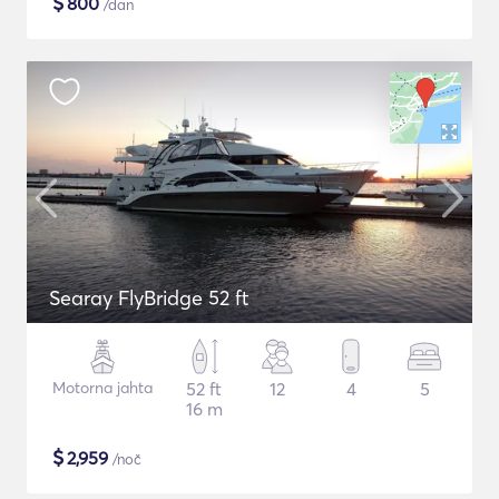
$
800
/dan
Searay FlyBridge 52 ft
Motorna jahta
52 ft
12
4
5
16 m
$
2,959
/noč