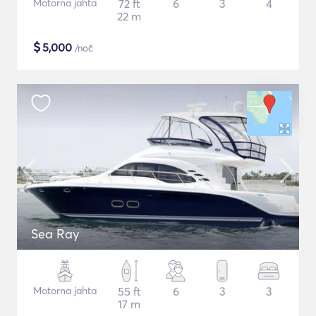
Motorna jahta
72 ft
6
3
4
22 m
$
5,000
/noč
Sea Ray
Motorna jahta
55 ft
6
3
3
17 m