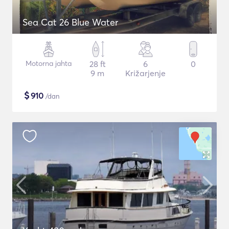
Sea Cat 26 Blue Water
Motorna jahta
28 ft
6
0
9 m
Križarjenje
$
910
/dan