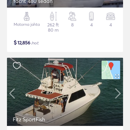
Yacht 480 sedan
Motorna jahta
262 ft
8
4
4
80 m
$
12,856
/noč
Fitz SportFish