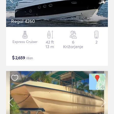
Regal 4260
Express Cruiser
42 ft
6
2
13 m
Križarjenje
$
2,659
/dan