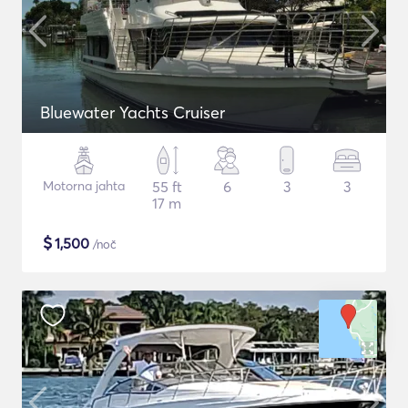
Bluewater Yachts Cruiser
Motorna jahta
55 ft
6
3
3
17 m
$
1,500
/noč