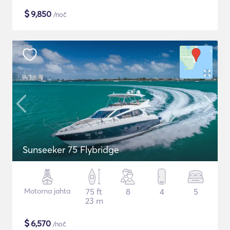
$
9,850
/noč
Sunseeker 75 Flybridge
Motorna jahta
75 ft
8
4
5
23 m
$
6,570
/noč