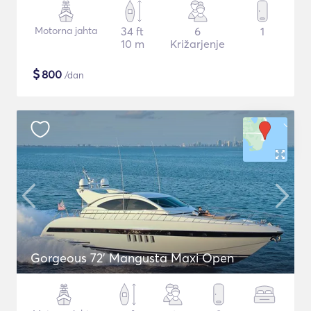
Motorna jahta
34 ft
6
1
10 m
Križarjenje
$
800
/dan
Gorgeous 72' Mangusta Maxi Open