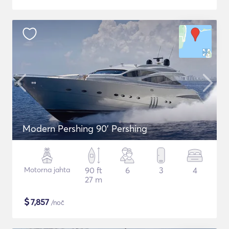
Modern Pershing 90' Pershing
Motorna jahta
90 ft
6
3
4
27 m
$
7,857
/noč