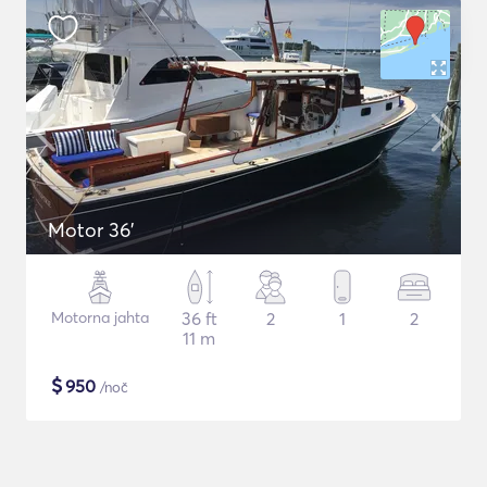
Motor 36'
Motorna jahta
36 ft
2
1
2
11 m
$
950
/noč