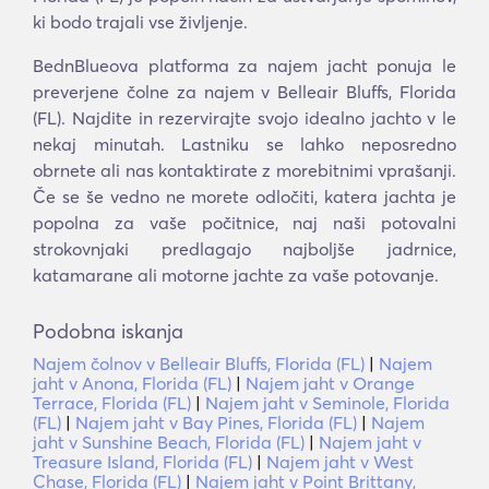
ki bodo trajali vse življenje.
BednBlueova platforma za najem jacht ponuja le
preverjene čolne za najem v Belleair Bluffs, Florida
(FL). Najdite in rezervirajte svojo idealno jachto v le
nekaj minutah. Lastniku se lahko neposredno
obrnete ali nas kontaktirate z morebitnimi vprašanji.
Če se še vedno ne morete odločiti, katera jachta je
popolna za vaše počitnice, naj naši potovalni
strokovnjaki predlagajo najboljše jadrnice,
katamarane ali motorne jachte za vaše potovanje.
Podobna iskanja
Najem čolnov v Belleair Bluffs, Florida (FL)
|
Najem
jaht v Anona, Florida (FL)
|
Najem jaht v Orange
Terrace, Florida (FL)
|
Najem jaht v Seminole, Florida
(FL)
|
Najem jaht v Bay Pines, Florida (FL)
|
Najem
jaht v Sunshine Beach, Florida (FL)
|
Najem jaht v
Treasure Island, Florida (FL)
|
Najem jaht v West
Chase, Florida (FL)
|
Najem jaht v Point Brittany,