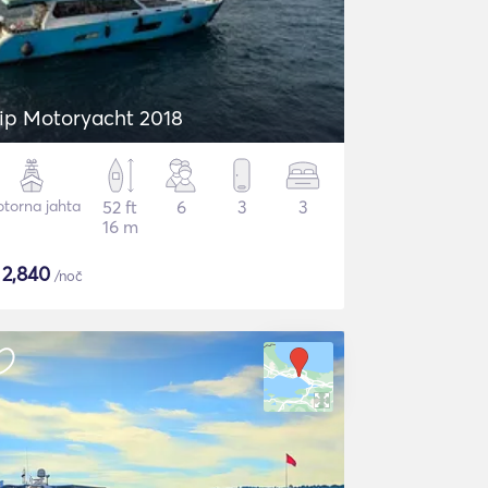
ip Motoryacht 2018
torna jahta
52 ft
6
3
3
16 m
$
2,840
/noč