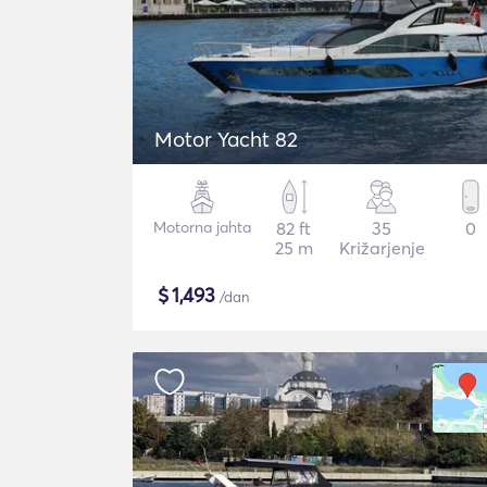
Motor Yacht 82
Motorna jahta
82 ft
35
0
25 m
Križarjenje
$
1,493
/dan