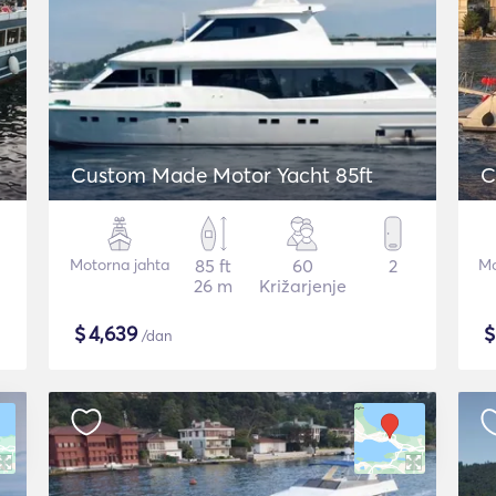
Custom Made Motor Yacht 85ft
C
Motorna jahta
85 ft
60
2
Mo
26 m
Križarjenje
$
4,639
/dan