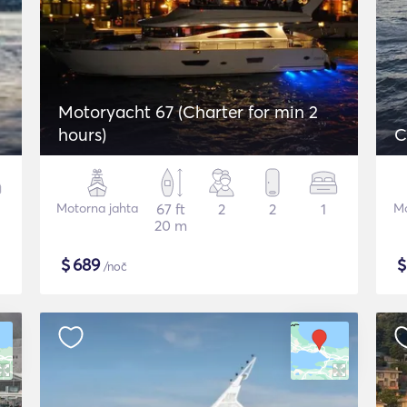
Motoryacht 67 (Charter for min 2
hours)
C
Motorna jahta
67 ft
2
2
1
Mo
20 m
$
689
/noč