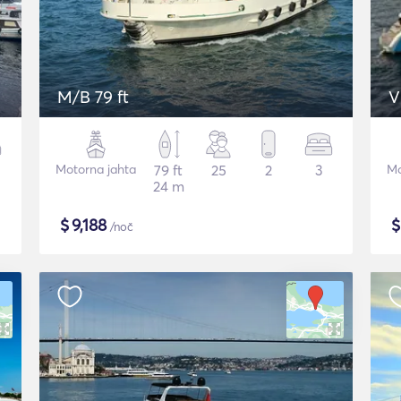
M/B 79 ft
V
Motorna jahta
79 ft
25
2
3
Mo
24 m
$
9,188
/noč