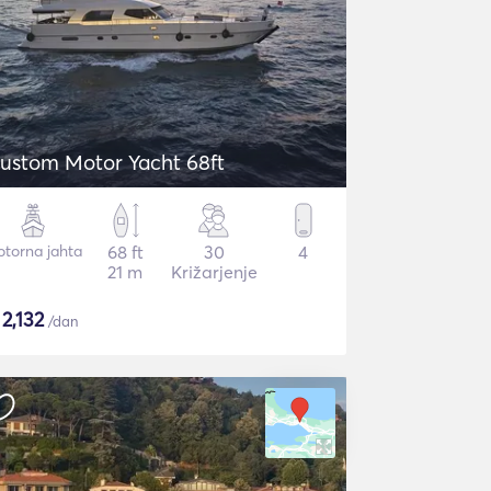
ustom Motor Yacht 68ft
torna jahta
68 ft
30
4
21 m
Križarjenje
$
2,132
/dan