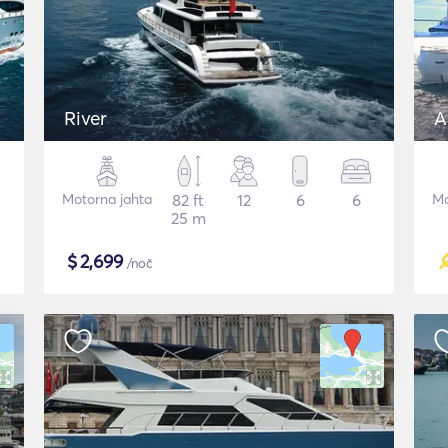
River
A
Motorna jahta
82 ft
12
6
6
Mo
25 m
$
2,699
/noč