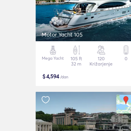
Motor Yacht 105
Mega Yacht
105 ft
120
0
32 m
Križarjenje
$
4,594
/dan