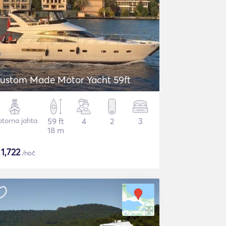
ustom Made Motor Yacht 59ft
torna jahta
59 ft
4
2
3
18 m
$
1,722
/noč