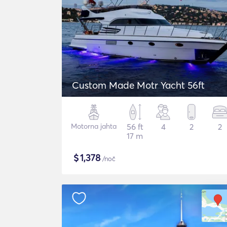
Custom Made Motr Yacht 56ft
Motorna jahta
56 ft
4
2
2
17 m
$
1,378
/noč