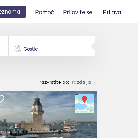
seznama
Pomoč
Prijavite se
Prijava
Gostje
razvrstite po:
>