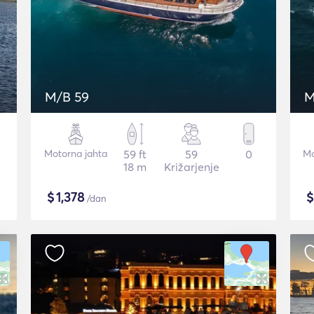
M/B 59
M
Motorna jahta
59 ft
59
0
Mo
18 m
Križarjenje
$
1,378
/dan