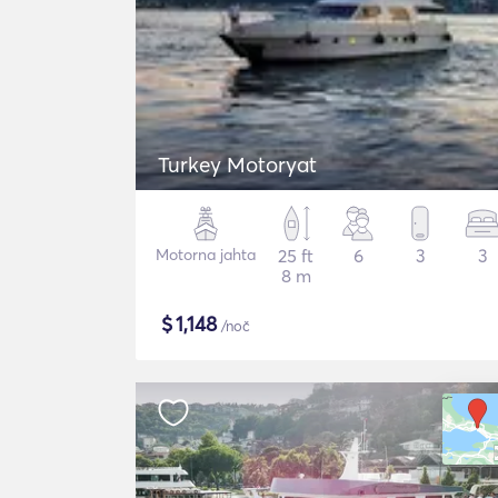
Turkey Motoryat
Motorna jahta
25 ft
6
3
3
8 m
$
1,148
/noč