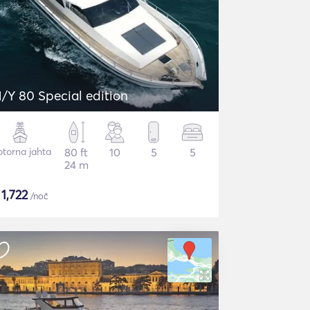
/Y 80 Special edition
torna jahta
80 ft
10
5
5
24 m
$
1,722
/noč