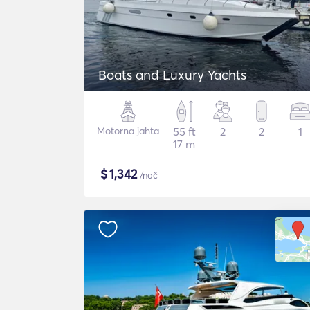
Boats and Luxury Yachts
Motorna jahta
55 ft
2
2
1
17 m
$
1,342
/noč