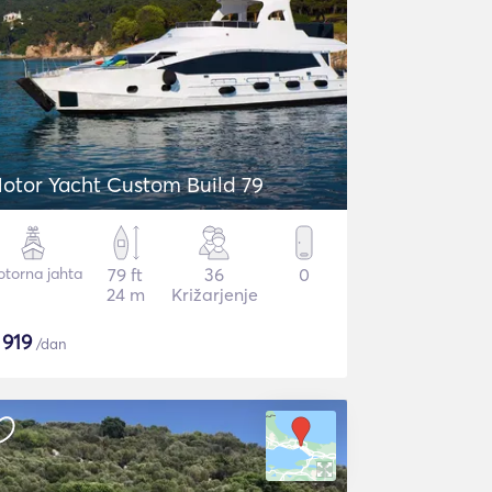
otor Yacht Custom Build 79
torna jahta
79 ft
36
0
24 m
Križarjenje
$
919
/dan