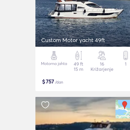
Custom Motor yacht 49ft
Motorna jahta
49 ft
16
1
15 m
Križarjenje
$
757
/dan