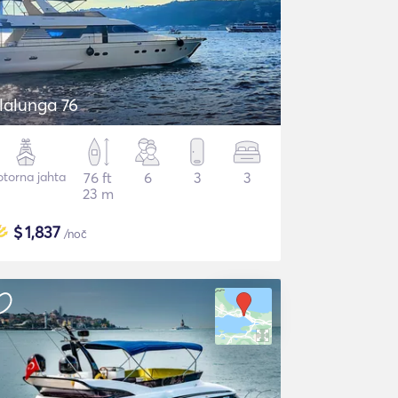
lalunga 76
torna jahta
76 ft
6
3
3
23 m
$
1,837
/noč