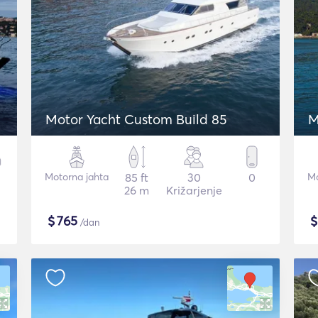
Motor Yacht Custom Build 85
M
Motorna jahta
85 ft
30
0
Mo
26 m
Križarjenje
$
765
/dan