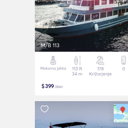
M/B 113
Motorna jahta
113 ft
178
0
34 m
Križarjenje
$
399
/dan