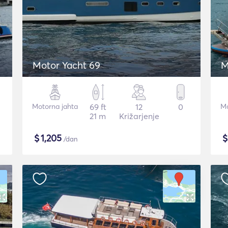
Motor Yacht 69
M
Motorna jahta
69 ft
12
0
Mo
21 m
Križarjenje
$
1,205
/dan