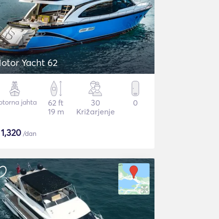
otor Yacht 62
torna jahta
62 ft
30
0
19 m
Križarjenje
$
1,320
/dan