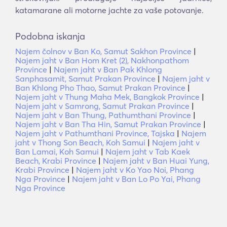
katamarane ali motorne jachte za vaše potovanje.
Podobna iskanja
Najem čolnov v Ban Ko, Samut Sakhon Province
|
Najem jaht v Ban Hom Kret (2), Nakhonpathom
Province
|
Najem jaht v Ban Pak Khlong
Sanphasamit, Samut Prakan Province
|
Najem jaht v
Ban Khlong Pho Thao, Samut Prakan Province
|
Najem jaht v Thung Maha Mek, Bangkok Province
|
Najem jaht v Samrong, Samut Prakan Province
|
Najem jaht v Ban Thung, Pathumthani Province
|
Najem jaht v Ban Tha Hin, Samut Prakan Province
|
Najem jaht v Pathumthani Province, Tajska
|
Najem
jaht v Thong Son Beach, Koh Samui
|
Najem jaht v
Ban Lamai, Koh Samui
|
Najem jaht v Tab Kaek
Beach, Krabi Province
|
Najem jaht v Ban Huai Yung,
Krabi Province
|
Najem jaht v Ko Yao Noi, Phang
Nga Province
|
Najem jaht v Ban Lo Po Yai, Phang
Nga Province