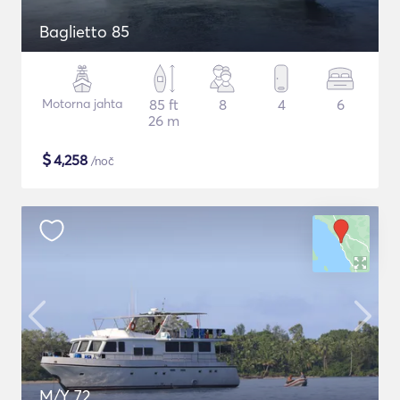
Baglietto 85
Motorna jahta
85 ft
8
4
6
26 m
$
4,258
/noč
M/Y 72