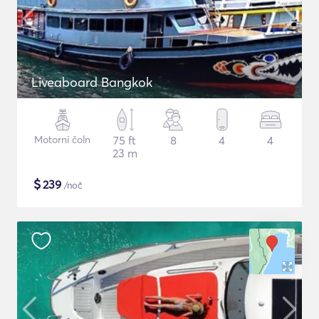
Liveaboard Bangkok
Motorni čoln
75 ft
8
4
4
23 m
$
239
/noč