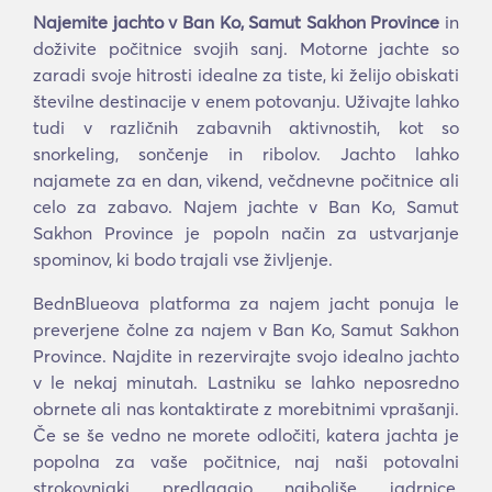
Najemite jachto v Ban Ko, Samut Sakhon Province
in
doživite počitnice svojih sanj. Motorne jachte so
zaradi svoje hitrosti idealne za tiste, ki želijo obiskati
številne destinacije v enem potovanju. Uživajte lahko
tudi v različnih zabavnih aktivnostih, kot so
snorkeling, sončenje in ribolov. Jachto lahko
najamete za en dan, vikend, večdnevne počitnice ali
celo za zabavo. Najem jachte v Ban Ko, Samut
Sakhon Province je popoln način za ustvarjanje
spominov, ki bodo trajali vse življenje.
BednBlueova platforma za najem jacht ponuja le
preverjene čolne za najem v Ban Ko, Samut Sakhon
Province. Najdite in rezervirajte svojo idealno jachto
v le nekaj minutah. Lastniku se lahko neposredno
obrnete ali nas kontaktirate z morebitnimi vprašanji.
Če se še vedno ne morete odločiti, katera jachta je
popolna za vaše počitnice, naj naši potovalni
strokovnjaki predlagajo najboljše jadrnice,