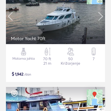
Motor Yacht 70ft
Motorna jahta
70 ft
50
7
21 m
Križarjenje
$
1,942
/dan