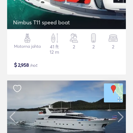
Nimbus T11 speed boat
Motorna jahta
41 ft
2
2
2
12 m
$
2,958
/noč