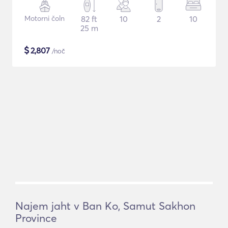
Motorni čoln
82 ft
10
2
10
25 m
$
2,807
/noč
Najem jaht v Ban Ko, Samut Sakhon
Province