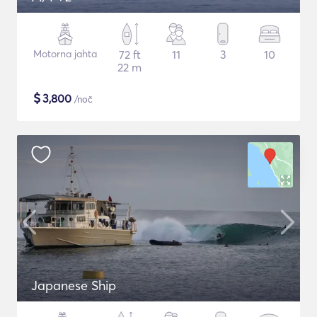
Motorna jahta
72 ft
11
3
10
22 m
$
3,800
/noč
Japanese Ship