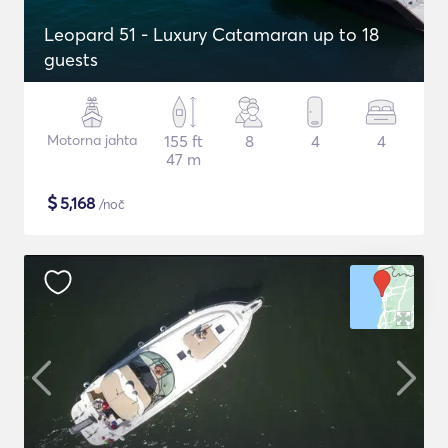
Leopard 51 - Luxury Catamaran up to 18
guests
Motorna jahta
155 ft
8
4
4
47 m
$
5,168
/noč