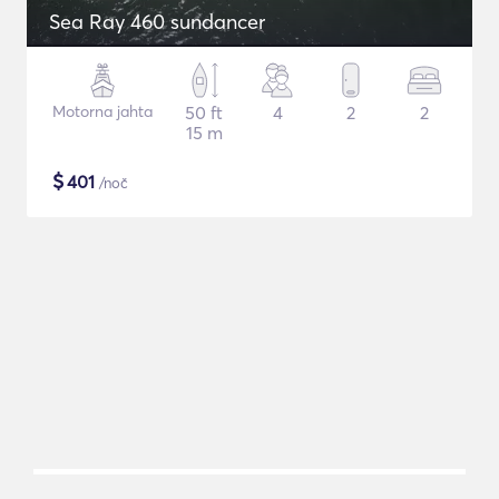
Sea Ray 460 sundancer
Motorna jahta
50 ft
4
2
2
15 m
$
401
/noč