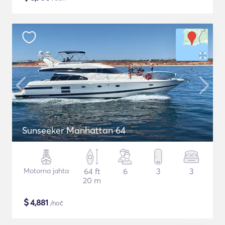
Sunseeker Manhattan 64
Motorna jahta
64 ft
6
3
3
20 m
$
4,881
/noč