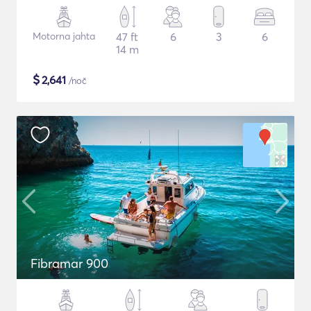
Motorna jahta
47 ft
6
3
6
14 m
$
2,641
/noč
Fibramar 900