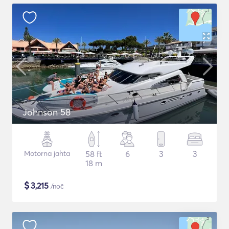
Johnson 58
Motorna jahta
58 ft
6
3
3
18 m
$
3,215
/noč