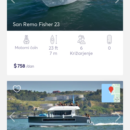
San Remo Fisher 23
Motorni čoln
23 ft
6
0
7 m
Križarjenje
$
758
/dan