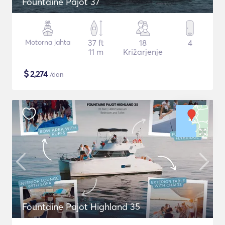
Fountaine Pajot 37
Motorna jahta
37 ft
18
4
11 m
Križarjenje
$
2,274
/dan
Fountaine Pajot Highland 35