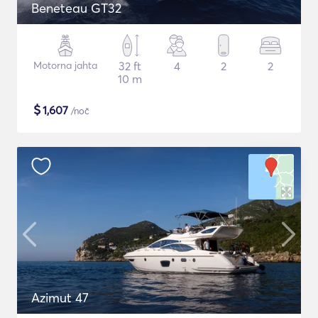
Beneteau GT32
Motorna jahta
32 ft
4
2
2
10 m
$
1,607
/noč
Azimut 47