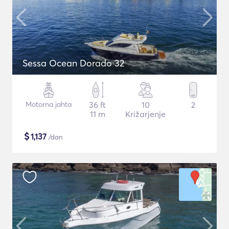
Sessa Ocean Dorado 32
Motorna jahta
36 ft
10
2
11 m
Križarjenje
$
1,137
/dan