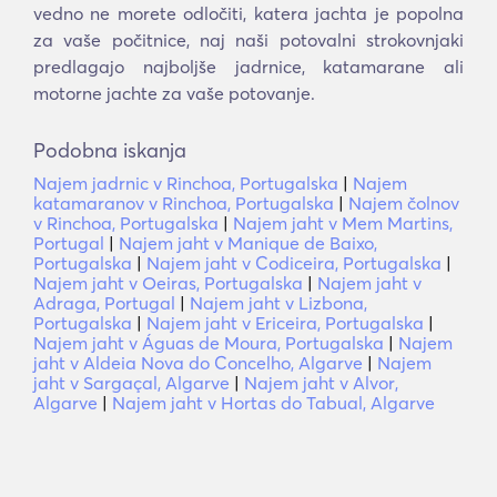
vedno ne morete odločiti, katera jachta je popolna
za vaše počitnice, naj naši potovalni strokovnjaki
predlagajo najboljše jadrnice, katamarane ali
motorne jachte za vaše potovanje.
Podobna iskanja
Najem jadrnic v Rinchoa, Portugalska
|
Najem
katamaranov v Rinchoa, Portugalska
|
Najem čolnov
v Rinchoa, Portugalska
|
Najem jaht v Mem Martins,
Portugal
|
Najem jaht v Manique de Baixo,
Portugalska
|
Najem jaht v Codiceira, Portugalska
|
Najem jaht v Oeiras, Portugalska
|
Najem jaht v
Adraga, Portugal
|
Najem jaht v Lizbona,
Portugalska
|
Najem jaht v Ericeira, Portugalska
|
Najem jaht v Águas de Moura, Portugalska
|
Najem
jaht v Aldeia Nova do Concelho, Algarve
|
Najem
jaht v Sargaçal, Algarve
|
Najem jaht v Alvor,
Algarve
|
Najem jaht v Hortas do Tabual, Algarve