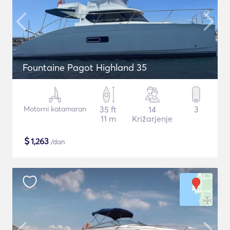
Fountaine Pagot Highland 35
Motorni katamaran
35 ft
14
3
11 m
Križarjenje
$
1,263
/dan