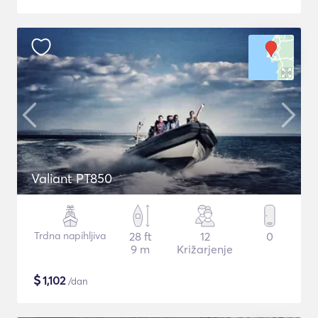
Valiant PT850
Trdna napihljiva
28 ft
12
0
9 m
Križarjenje
$
1,102
/dan