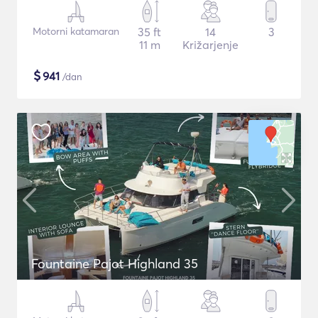
Motorni katamaran
35 ft
14
3
11 m
Križarjenje
$
941
/dan
Fountaine Pajot Highland 35