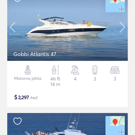
Gobbi Atlantis 47
Motorna jahta
46 ft
4
2
3
14 m
$
2,297
/noč