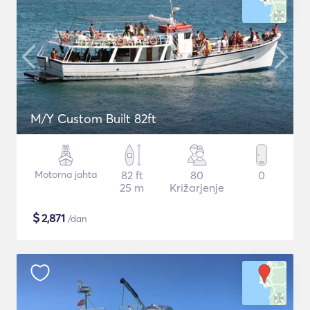
M/Y Custom Built 82ft
Motorna jahta
82 ft
80
0
25 m
Križarjenje
$
2,871
/dan