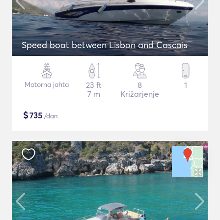
Speed boat between Lisbon and Cascais
Motorna jahta
23 ft
8
1
7 m
Križarjenje
$
735
/dan