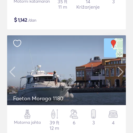
Motorni katamaran
35 ft
14
3
11 m
Križarjenje
$
1,142
/dan
Faeton Moraga 1180
Motorna jahta
39 ft
6
3
4
12 m