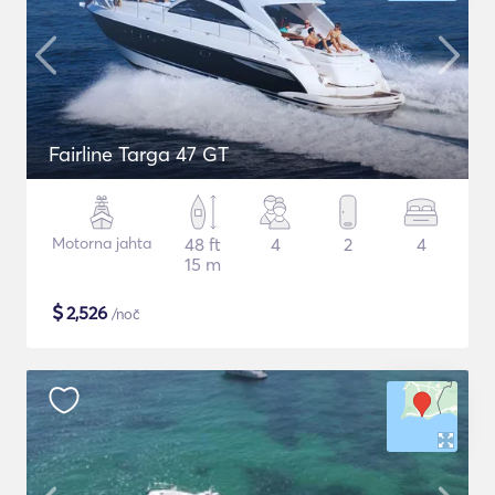
Fairline Targa 47 GT
Motorna jahta
48 ft
4
2
4
15 m
$
2,526
/noč