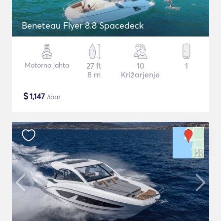
Beneteau Flyer 8.8 Spacedeck
Motorna jahta
27 ft
10
1
8 m
Križarjenje
$
1,147
/dan