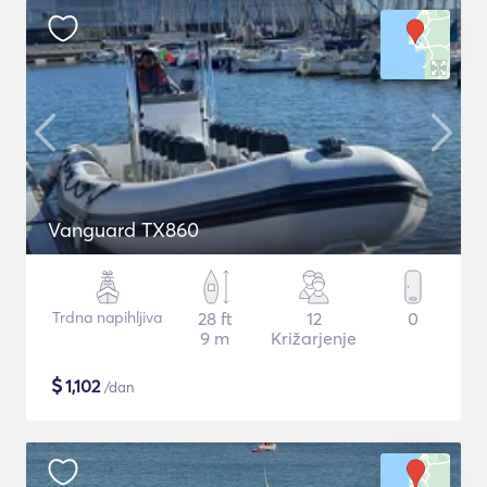
Vanguard TX860
Trdna napihljiva
28 ft
12
0
9 m
Križarjenje
$
1,102
/dan