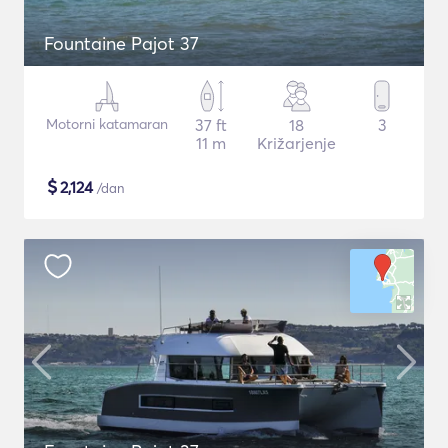
Fountaine Pajot 37
Motorni katamaran
37 ft
18
3
11 m
Križarjenje
$
2,124
/dan