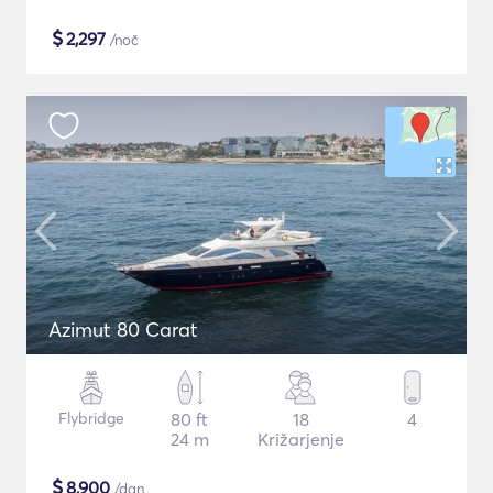
$
2,297
/noč
Azimut 80 Carat
Flybridge
80 ft
18
4
24 m
Križarjenje
$
8,900
/dan