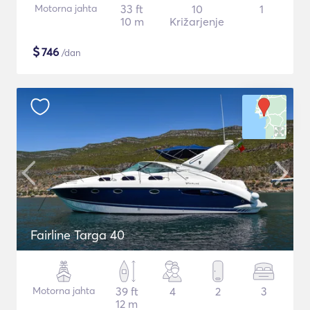
Motorna jahta
33 ft
10
1
10 m
Križarjenje
$
746
/dan
Fairline Targa 40
Motorna jahta
39 ft
4
2
3
12 m