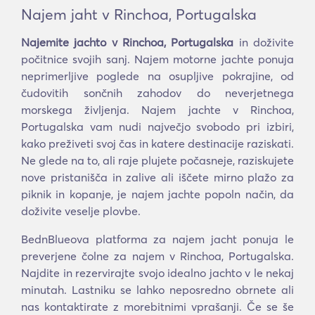
Najem jaht v Rinchoa, Portugalska
Najemite jachto v Rinchoa, Portugalska
in doživite
počitnice svojih sanj. Najem motorne jachte ponuja
neprimerljive poglede na osupljive pokrajine, od
čudovitih sončnih zahodov do neverjetnega
morskega življenja. Najem jachte v Rinchoa,
Portugalska vam nudi največjo svobodo pri izbiri,
kako preživeti svoj čas in katere destinacije raziskati.
Ne glede na to, ali raje plujete počasneje, raziskujete
nove pristanišča in zalive ali iščete mirno plažo za
piknik in kopanje, je najem jachte popoln način, da
doživite veselje plovbe.
BednBlueova platforma za najem jacht ponuja le
preverjene čolne za najem v Rinchoa, Portugalska.
Najdite in rezervirajte svojo idealno jachto v le nekaj
minutah. Lastniku se lahko neposredno obrnete ali
nas kontaktirate z morebitnimi vprašanji. Če se še