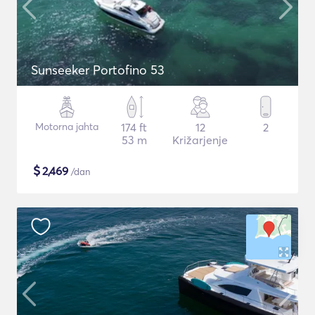
Sunseeker Portofino 53
Motorna jahta
174 ft
12
2
53 m
Križarjenje
$
2,469
/dan