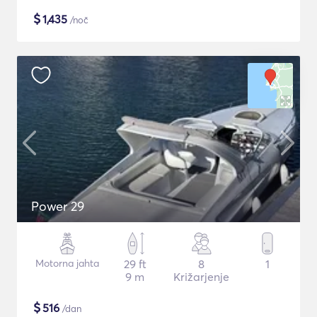
$
1,435
/noč
Power 29
Motorna jahta
29 ft
8
1
9 m
Križarjenje
$
516
/dan