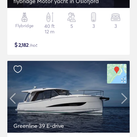
flybridge Motor yacht in Oslofjord
Flybridge
40 ft
5
3
3
12 m
$
2,182
/noč
Greenline 39 E-drive