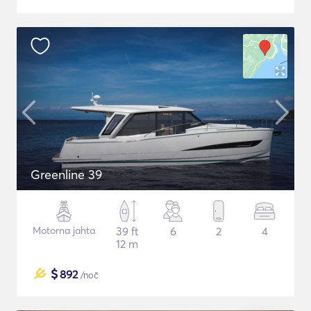
Greenline 39
Motorna jahta
39 ft
6
2
4
12 m
$
892
/noč