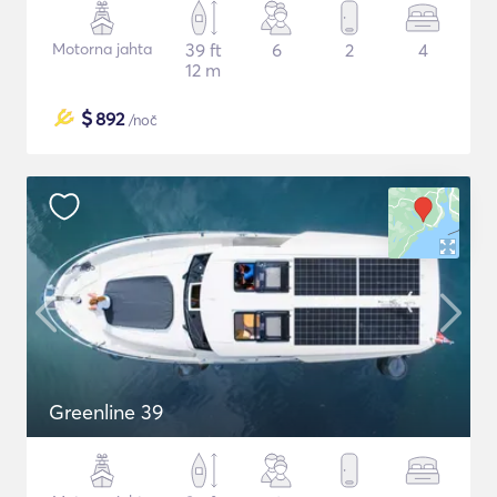
Motorna jahta
39 ft
6
2
4
12 m
$
892
/noč
Greenline 39