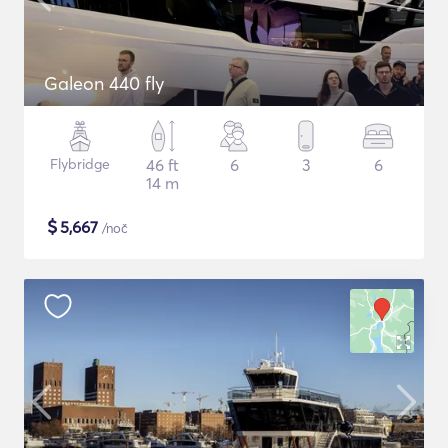
Galeon 440 fly
Flybridge
46 ft
6
3
6
14 m
$
5,667
/noč