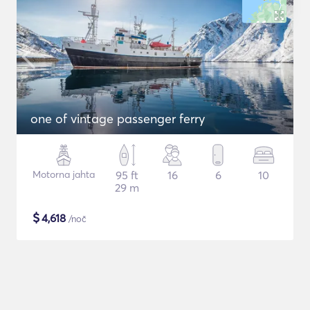
one of vintage passenger ferry
Motorna jahta
95 ft
16
6
10
29 m
$
4,618
/noč