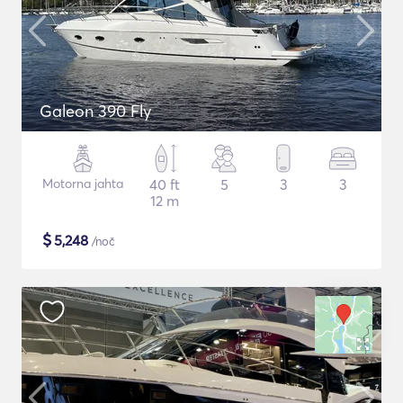
Galeon 390 Fly
Motorna jahta
40 ft
5
3
3
12 m
$
5,248
/noč