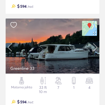
$
594
/noč
Greenline 33
Motorna jahta
33 ft
7
1
4
10 m
$
594
/noč