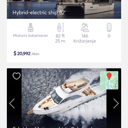
Hybrid-electric ship 82'
Motorni katamaran
82 ft
146
0
25 m
Križarjenje
$
20,992
/dan