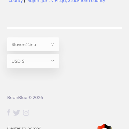
county
|
Najem jaht v Fittja, Stockholm county
BednBlue © 2026
Center za pomoč