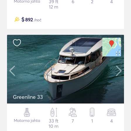
Motorna jahta
39 ft
6
2
4
12 m
$
892
/noč
Greenline 33
Motorna jahta
33 ft
7
1
4
10 m