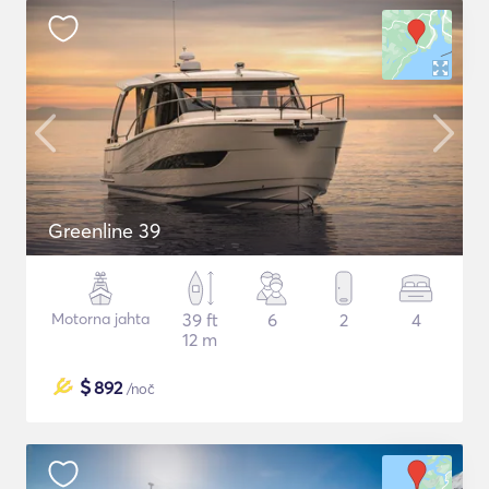
Greenline 39
Motorna jahta
39 ft
6
2
4
12 m
$
892
/noč