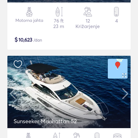
Motorna jahta
76 ft
12
4
23 m
Križarjenje
$
10,623
/dan
Sunseeker Manhattan 52