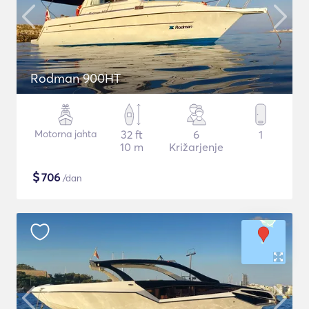
Rodman 900HT
Motorna jahta
32 ft
6
1
10 m
Križarjenje
$
706
/dan