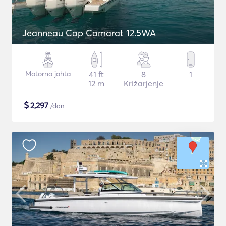
Jeanneau Cap Camarat 12.5WA
Motorna jahta
41 ft
8
1
12 m
Križarjenje
$
2,297
/dan