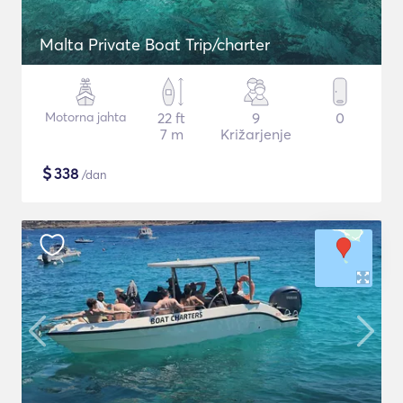
Malta Private Boat Trip/charter
Motorna jahta
22 ft
9
0
7 m
Križarjenje
$
338
/dan