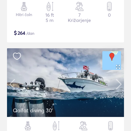
Hitri čoln
16 ft
7
0
5 m
Križarjenje
$
264
/dan
Qalfat diving 30'