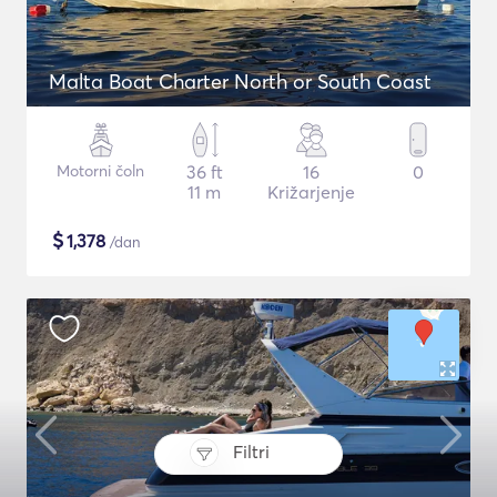
Malta Boat Charter North or South Coast
Motorni čoln
36 ft
16
0
11 m
Križarjenje
$
1,378
/dan
Filtri