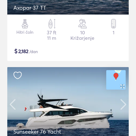
Axopar 37 TT
Hitri čoln
37 ft
10
1
11 m
Križarjenje
$
2,182
/dan
Sunseeker 76 Yacht