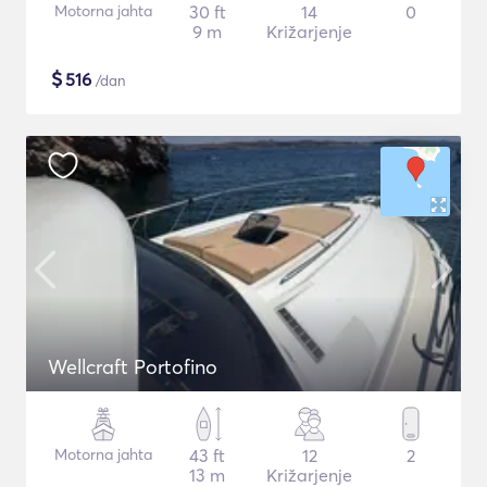
Motorna jahta
30 ft
14
0
9 m
Križarjenje
$
516
/dan
Wellcraft Portofino
Motorna jahta
43 ft
12
2
13 m
Križarjenje