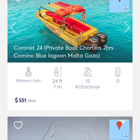
Coronet 24 (Private Boat Charters 2hrs
Comino Blue lagoon Malta Gozo)
Motorni čoln
24 ft
15
0
7 m
Križarjenje
$
551
/dan