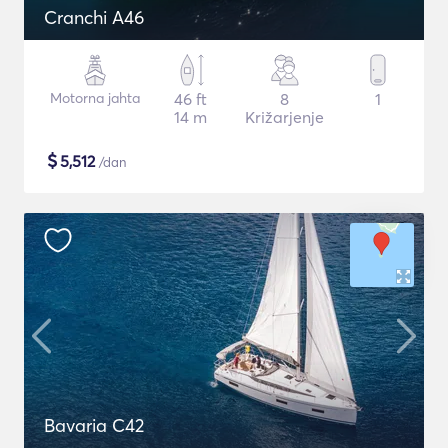
Cranchi A46
Motorna jahta
46 ft
8
1
14 m
Križarjenje
$
5,512
/dan
Bavaria C42