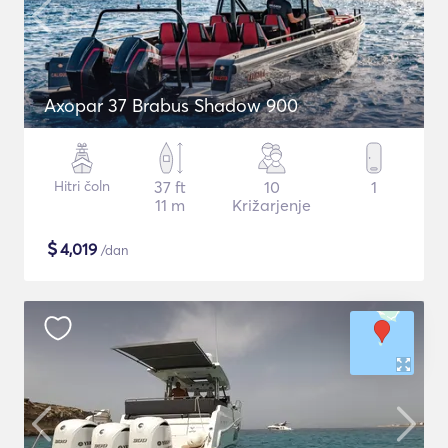
Axopar 37 Brabus Shadow 900
Hitri čoln
37 ft
10
1
11 m
Križarjenje
$
4,019
/dan