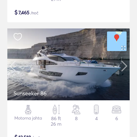
$
7,465
/noč
Sunseeker 86
Motorna jahta
86 ft
8
4
6
26 m