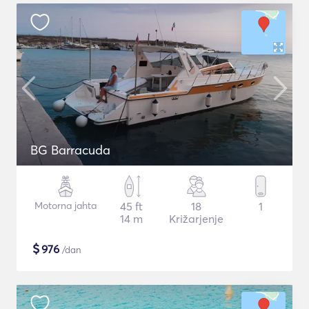
BG Barracuda
Motorna jahta
45 ft
18
1
14 m
Križarjenje
$
976
/dan