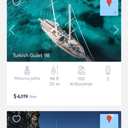
Turkish Gulet 98
Motorna jahta
98 ft
130
2
30 m
Križarjenje
$
4,019
/dan