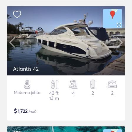
Atlantis 42
Motorna jahta
42 ft
4
2
2
13 m
$
1,722
/noč