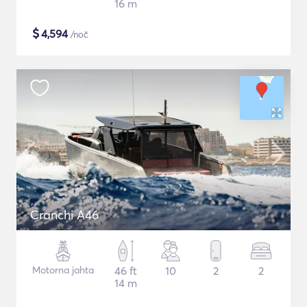
16 m
$
4,594
/noč
Cranchi A46
Motorna jahta
46 ft
10
2
2
14 m