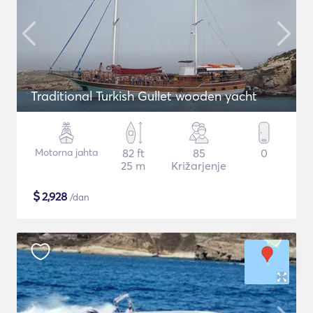
Traditional Turkish Gullet wooden yacht
Motorna jahta
82 ft
85
0
25 m
Križarjenje
$
2,928
/dan