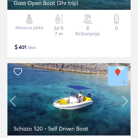
Gaia Open Boat (3hr trip)
Motorna jahta
24 ft
8
0
7 m
Križarjenje
$
401
/dan
Schizzo 520 - Self Driven Boat