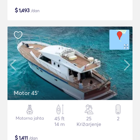
$
1,493
/dan
Motor 45'
Motorna jahta
45 ft
25
2
14 m
Križarjenje
$
1,411
/dan