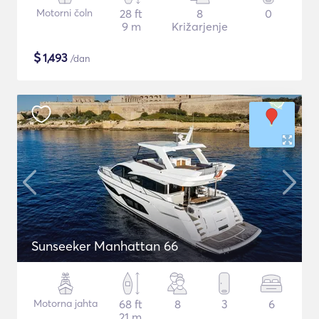
Motorni čoln
28 ft
8
0
9 m
Križarjenje
$
1,493
/dan
Sunseeker Manhattan 66
Motorna jahta
68 ft
8
3
6
21 m