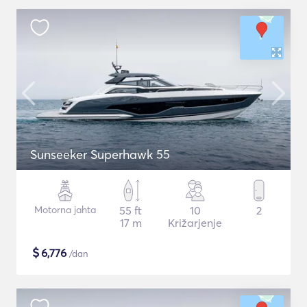
Sunseeker Superhawk 55
Motorna jahta
55 ft
10
2
17 m
Križarjenje
$
6,776
/dan