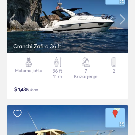
Cranchi Zafiro 36 ft
Motorna jahta
36 ft
7
2
11 m
Križarjenje
$
1,435
/dan