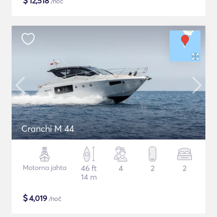
$
12,518
/noč
Cranchi M 44
Motorna jahta
46 ft
4
2
2
14 m
$
4,019
/noč