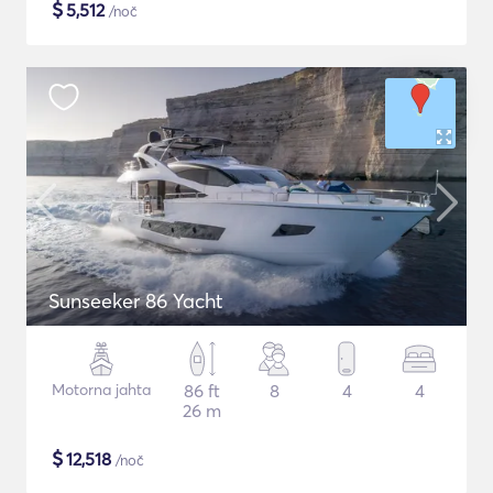
$
5,512
/noč
Sunseeker 86 Yacht
Motorna jahta
86 ft
8
4
4
26 m
$
12,518
/noč