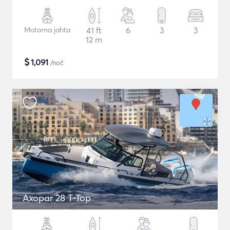
Motorna jahta
41 ft
6
3
3
12 m
$
1,091
/noč
Axopar 28 T-Top