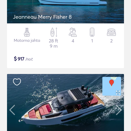
Jeanneau Merry Fisher 8
Motorna jahta
28 ft
4
1
2
9 m
$
917
/noč