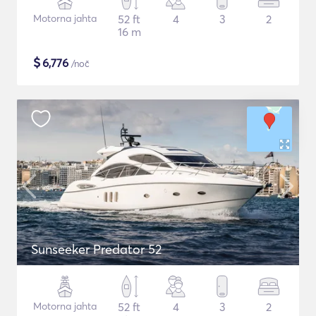
Motorna jahta
52 ft
4
3
2
16 m
$
6,776
/noč
Sunseeker Predator 52
Motorna jahta
52 ft
4
3
2