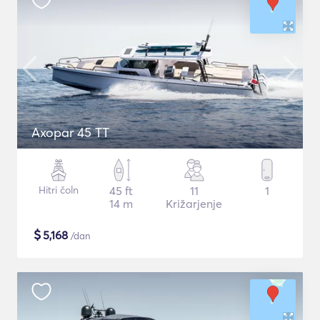
Axopar 45 TT
Hitri čoln
45 ft
11
1
14 m
Križarjenje
$
5,168
/dan