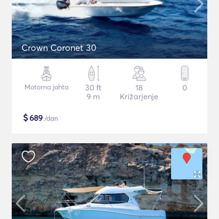
Crown Coronet 30
Motorna jahta
30 ft
18
0
9 m
Križarjenje
$
689
/dan