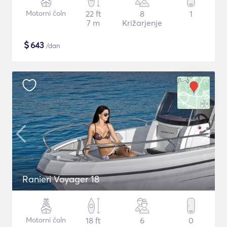
Motorni čoln
22 ft
8
1
7 m
Križarjenje
$
643
/dan
Ranieri Voyager 18
Motorni čoln
18 ft
6
0