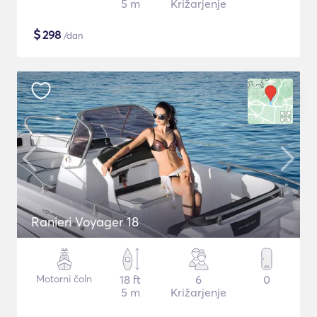
5 m
Križarjenje
$
298
/dan
Ranieri Voyager 18
Motorni čoln
18 ft
6
0
5 m
Križarjenje