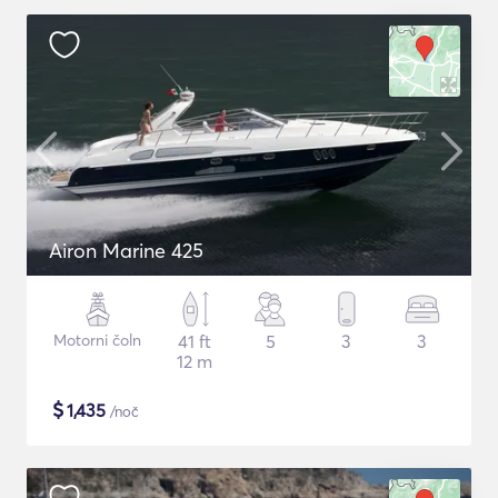
Airon Marine 425
Motorni čoln
41 ft
5
3
3
12 m
$
1,435
/noč