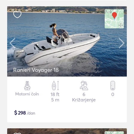
Ranieri Voyager 18
Motorni čoln
18 ft
6
0
5 m
Križarjenje
$
298
/dan