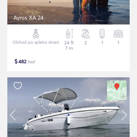
Ayros XA 24
Obhod po spletni strani
24 ft
2
1
1
7 m
$
482
/noč