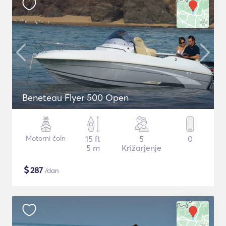
Beneteau Flyer 500 Open
Motorni čoln
15 ft
5
0
5 m
Križarjenje
$
287
/dan