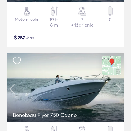
Motorni čoln
19 ft
7
0
6 m
Križarjenje
$
287
/dan
Beneteau Flyer 750 Cabrio