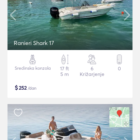
Ranieri Shark 17
Sredinska konzola
17 ft
6
0
5 m
Križarjenje
$
252
/dan