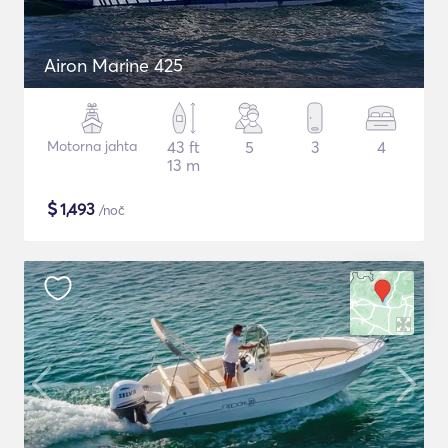
Airon Marine 425
Motorna jahta
43 ft
5
3
4
13 m
$
1,493
/noč