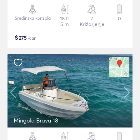
Sredinska konzola
18 ft
7
0
5 m
Križarjenje
$
275
/dan
Mingola Brava 18