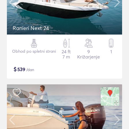
Ranieri Next 24
Obhod po spletni strani
24 ft
9
1
7 m
Križarjenje
$
539
/dan