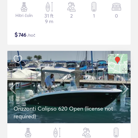
Hitri čoln
31 ft
2
1
0
9 m
$
746
/noč
Orizzonti Calipso 620 Open (license not
required)