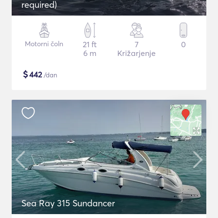
required)
Motorni čoln
21 ft
7
0
6 m
Križarjenje
$
442
/dan
Sea Ray 315 Sundancer