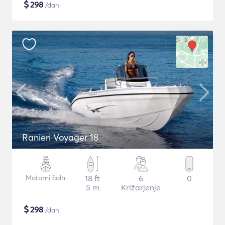
$
298
/dan
Ranieri Voyager 18
Motorni čoln
18 ft
6
0
5 m
Križarjenje
$
298
/dan