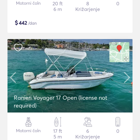
Motorni čoln
20 ft
8
0
6 m
Križarjenje
$
442
/dan
Ranieri Voyager 17 Open (license not
required)
Motorni čoln
17 ft
6
0
5 m
Križarjenje