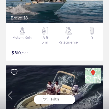
Brava 18
Motorni čoln
18 ft
6
0
5 m
Križarjenje
$
310
/dan
Filtri