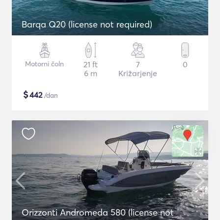
Barqa Q20 (license not required)
Motorni čoln
21 ft
7
0
6 m
Križarjenje
$
442
/dan
Orizzonti Andromeda 580 (license not