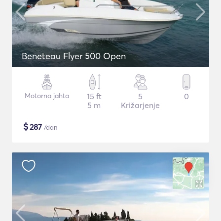
Beneteau Flyer 500 Open
Motorna jahta
15 ft
5
0
5 m
Križarjenje
$
287
/dan