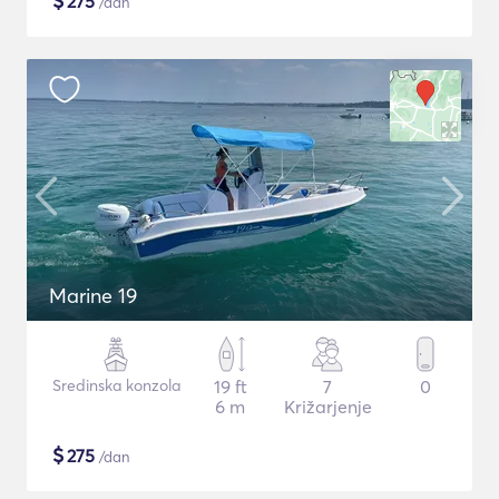
$
275
/dan
Marine 19
Sredinska konzola
19 ft
7
0
6 m
Križarjenje
$
275
/dan