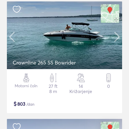
Crownline 265 SS Bowrider
Motorni čoln
27 ft
14
0
8 m
Križarjenje
$
803
/dan