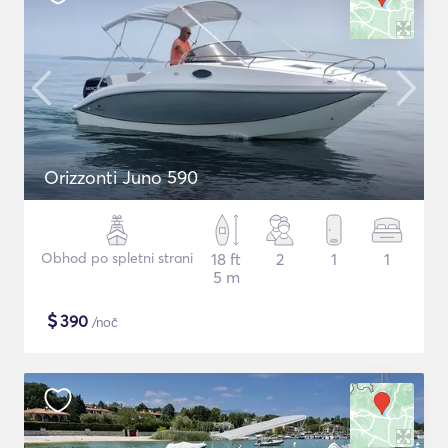
Orizzonti Juno 590
Obhod po spletni strani
18 ft
2
1
1
5 m
$
390
/noč