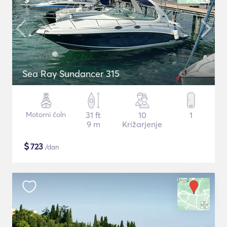
Sea Ray Sundancer 315
Motorni čoln
31 ft
10
1
9 m
Križarjenje
$
723
/dan