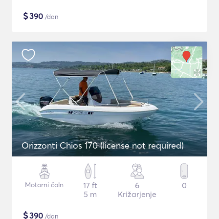
$
390
/dan
Orizzonti Chios 170 (license not required)
Motorni čoln
17 ft
6
0
5 m
Križarjenje
$
390
/dan