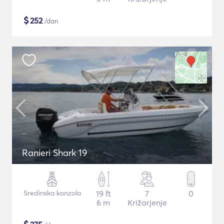
$
252
/dan
Ranieri Shark 19
Sredinska konzola
19 ft
7
0
6 m
Križarjenje