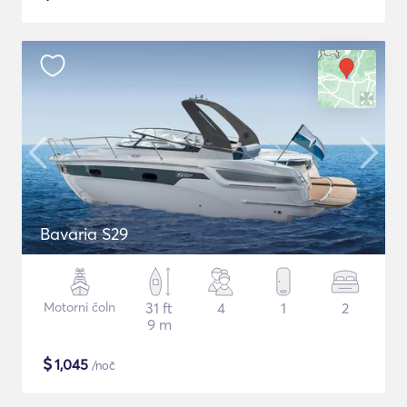
Bavaria S29
Motorni čoln
31 ft
4
1
2
9 m
$
1,045
/noč