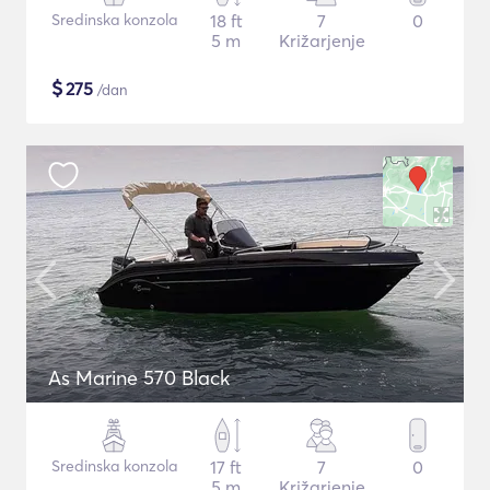
Sredinska konzola
18 ft
7
0
5 m
Križarjenje
$
275
/dan
As Marine 570 Black
Sredinska konzola
17 ft
7
0
5 m
Križarjenje