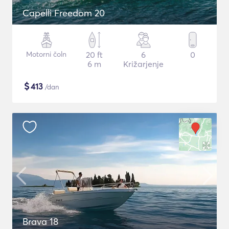
Capelli Freedom 20
Motorni čoln
20 ft
6
0
6 m
Križarjenje
$
413
/dan
Brava 18