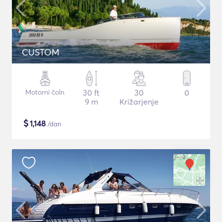
CUSTOM
Motorni čoln
30 ft
30
0
9 m
Križarjenje
$
1,148
/dan