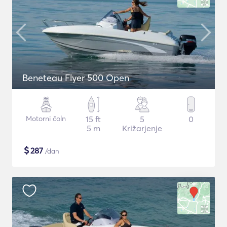
Beneteau Flyer 500 Open
Motorni čoln
15 ft
5
0
5 m
Križarjenje
$
287
/dan