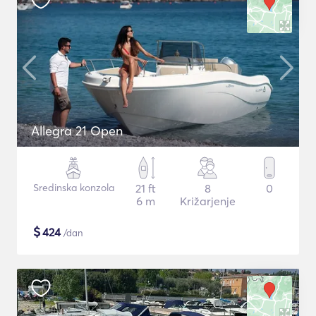
Allegra 21 Open
Sredinska konzola
21 ft
8
0
6 m
Križarjenje
$
424
/dan