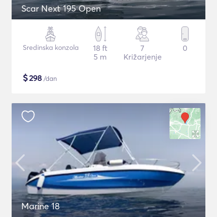
Scar Next 195 Open
Sredinska konzola
18 ft
7
0
5 m
Križarjenje
$
298
/dan
Marine 18