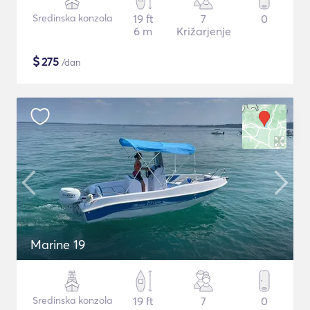
Sredinska konzola
19 ft
7
0
6 m
Križarjenje
$
275
/dan
Marine 19
Sredinska konzola
19 ft
7
0