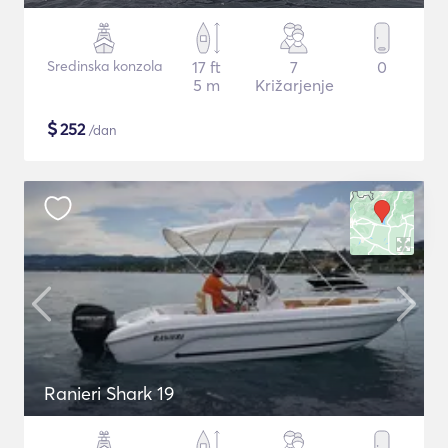
Sredinska konzola
17 ft
7
0
5 m
Križarjenje
$
252
/dan
Ranieri Shark 19