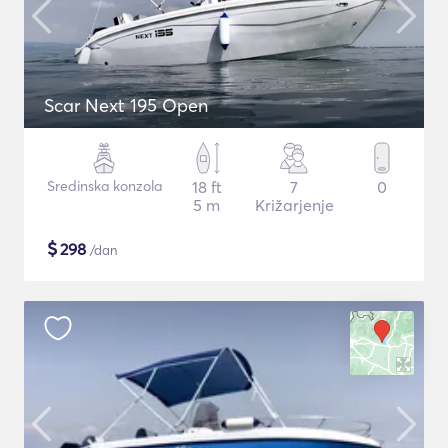
Scar Next 195 Open
Sredinska konzola
18 ft
7
0
5 m
Križarjenje
$
298
/dan