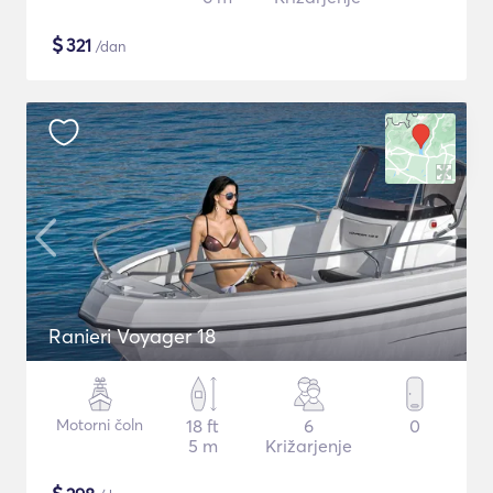
$
321
/dan
Ranieri Voyager 18
Motorni čoln
18 ft
6
0
5 m
Križarjenje