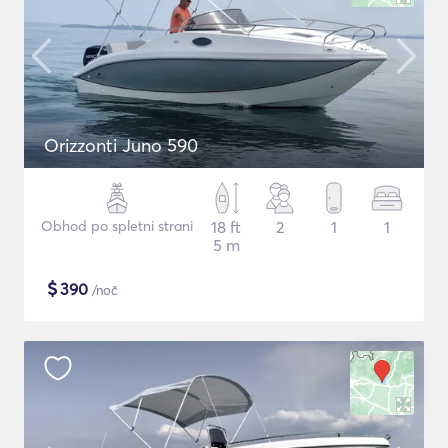
Orizzonti Juno 590
Obhod po spletni strani
18 ft
2
1
1
5 m
$
390
/noč