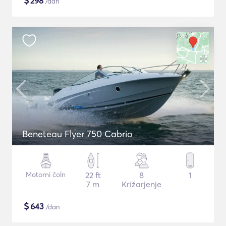
$
298
/dan
Beneteau Flyer 750 Cabrio
Motorni čoln
22 ft
8
1
7 m
Križarjenje
$
643
/dan