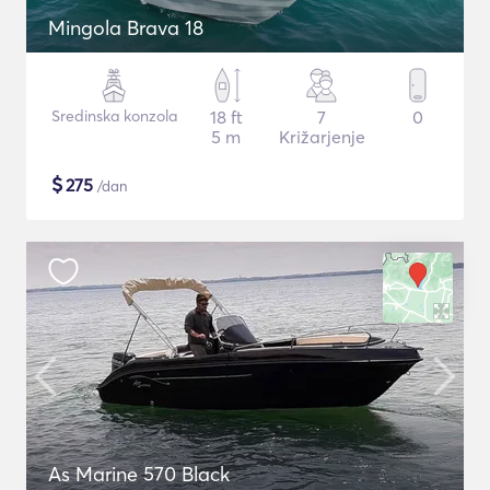
Mingola Brava 18
Sredinska konzola
18 ft
7
0
5 m
Križarjenje
$
275
/dan
As Marine 570 Black