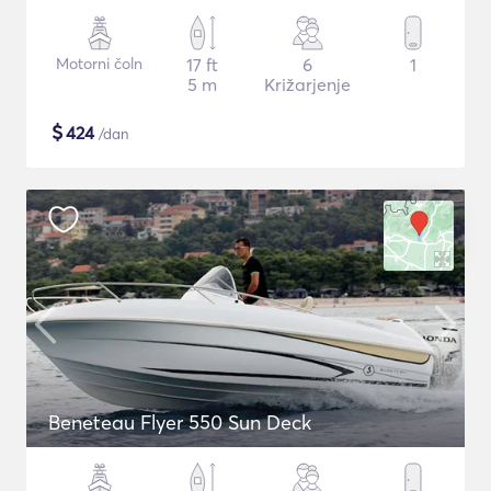
Motorni čoln
17 ft
6
1
5 m
Križarjenje
$
424
/dan
Beneteau Flyer 550 Sun Deck