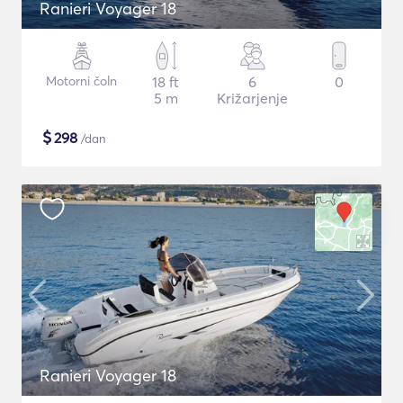
Ranieri Voyager 18
Motorni čoln
18 ft
6
0
5 m
Križarjenje
$
298
/dan
Ranieri Voyager 18