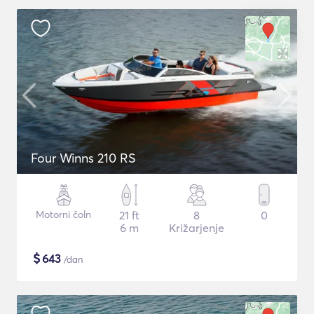
Four Winns 210 RS
Motorni čoln
21 ft
8
0
6 m
Križarjenje
$
643
/dan