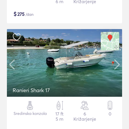
6 m
Križarjenje
$
275
/dan
Ranieri Shark 17
Sredinska konzola
17 ft
6
0
5 m
Križarjenje