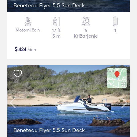
Beneteau Flyer 5.5 Sun Deck
Motorni čoln
17 ft
6
1
5 m
Križarjenje
$
424
/dan
Beneteau Flyer 5.5 Sun Deck