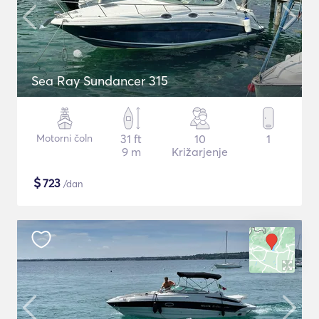
Sea Ray Sundancer 315
Motorni čoln
31 ft
10
1
9 m
Križarjenje
$
723
/dan