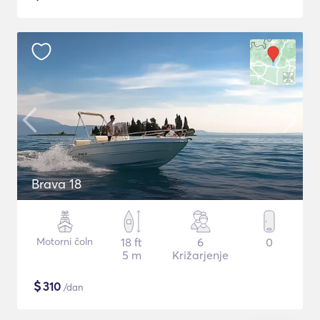
Brava 18
Motorni čoln
18 ft
6
0
5 m
Križarjenje
$
310
/dan