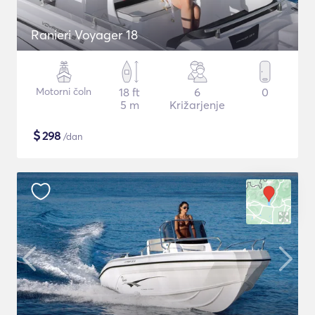
Ranieri Voyager 18
Motorni čoln
18 ft
6
0
5 m
Križarjenje
$
298
/dan