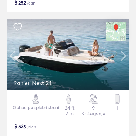
$
252
/dan
Ranieri Next 24
Obhod po spletni strani
24 ft
9
1
7 m
Križarjenje
$
539
/dan