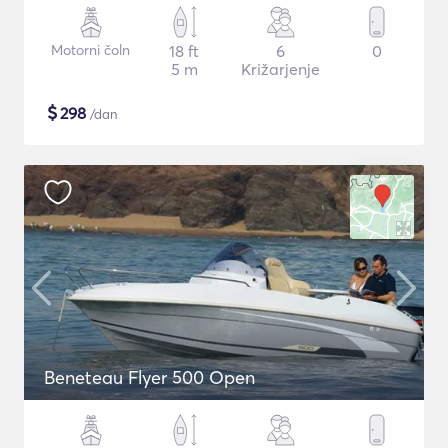
Motorni čoln
18 ft
6
0
5 m
Križarjenje
$
298
/dan
Beneteau Flyer 500 Open