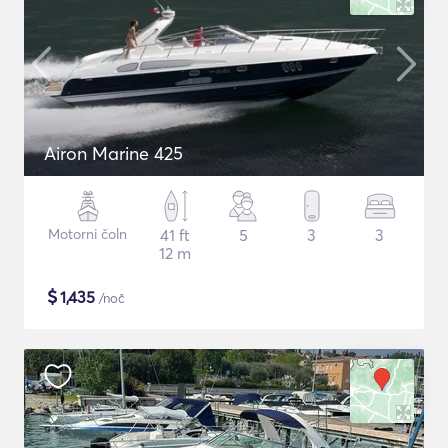
Airon Marine 425
Motorni čoln
41 ft
5
3
3
12 m
$
1,435
/noč