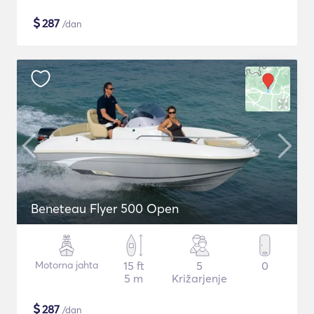
$
287
/dan
Beneteau Flyer 500 Open
Motorna jahta
15 ft
5
0
5 m
Križarjenje
$
287
/dan