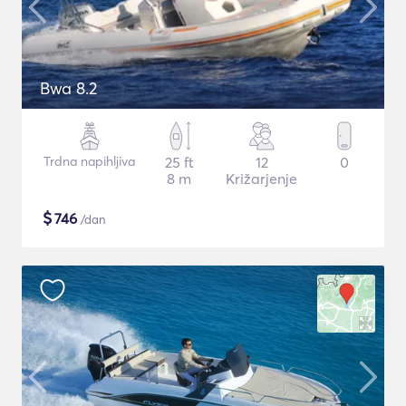
Bwa 8.2
Trdna napihljiva
25 ft
12
0
8 m
Križarjenje
$
746
/dan