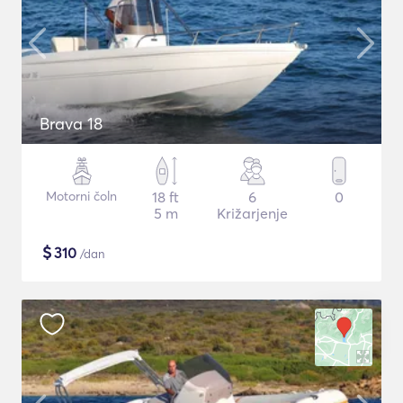
Brava 18
Motorni čoln
18 ft
6
0
5 m
Križarjenje
$
310
/dan