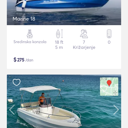
Marine 18
Sredinska konzola
18 ft
7
0
5 m
Križarjenje
$
275
/dan