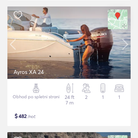
Ayros XA 24
Obhod po spletni strani
24 ft
2
1
1
7 m
$
482
/noč