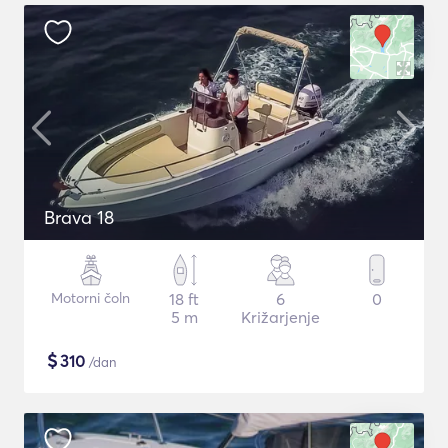
Brava 18
Motorni čoln
18 ft
6
0
5 m
Križarjenje
$
310
/dan