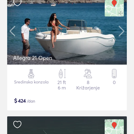
Allegra 21 Open
Sredinska konzola
21 ft
8
0
6 m
Križarjenje
$
424
/dan