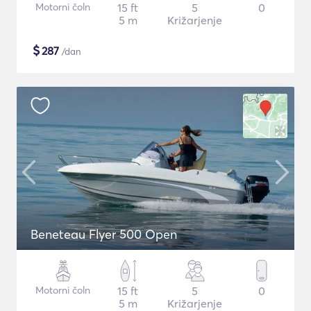
Motorni čoln
15 ft
5
0
5 m
Križarjenje
$
287
/dan
Beneteau Flyer 500 Open
Motorni čoln
15 ft
5
0
5 m
Križarjenje