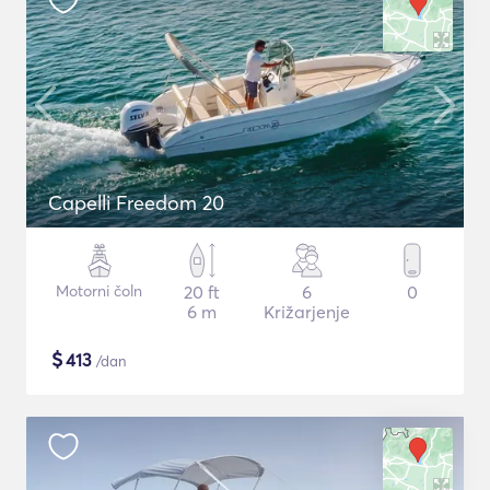
Capelli Freedom 20
Motorni čoln
20 ft
6
0
6 m
Križarjenje
$
413
/dan