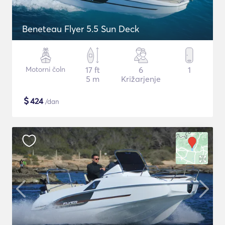
Beneteau Flyer 5.5 Sun Deck
Motorni čoln
17 ft
6
1
5 m
Križarjenje
$
424
/dan