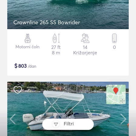
Crownline 265 SS Bowrider
Motorni čoln
27 ft
14
0
8 m
Križarjenje
$
803
/dan
Filtri