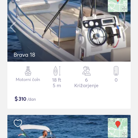
Brava 18
Motorni čoln
18 ft
6
0
5 m
Križarjenje
$
310
/dan