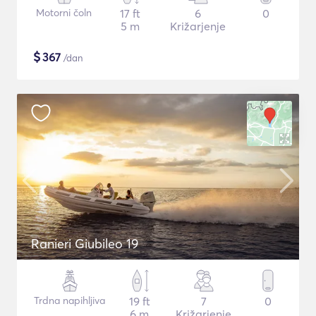
Motorni čoln
17 ft
6
0
5 m
Križarjenje
$
367
/dan
Ranieri Giubileo 19
Trdna napihljiva
19 ft
7
0
6 m
Križarjenje