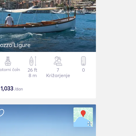
ozzo Ligure
torni čoln
26 ft
7
0
8 m
Križarjenje
$
1,033
/dan