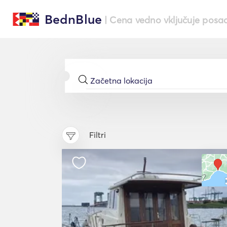
BednBlue
| Cena vedno vključuje posa
Filtri