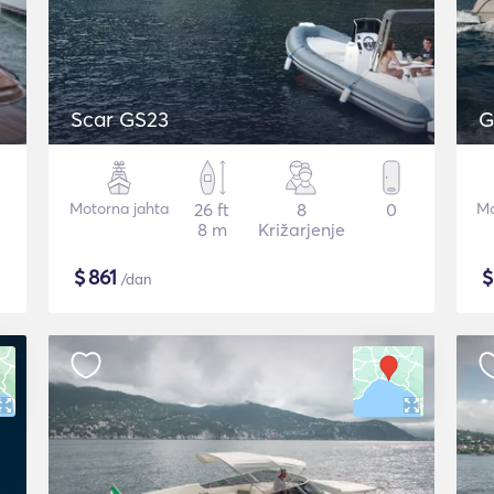
Scar GS23
G
Motorna jahta
26 ft
8
0
Mo
8 m
Križarjenje
$
861
/dan