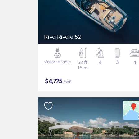
Riva Rivale 52
Motorna jahta
52 ft
4
3
4
16 m
$
6,725
/noč