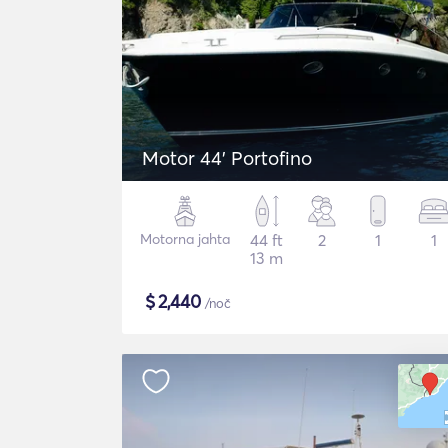
Motor 44' Portofino
Motorna jahta
44 ft
2
1
1
13 m
$
2,440
/noč