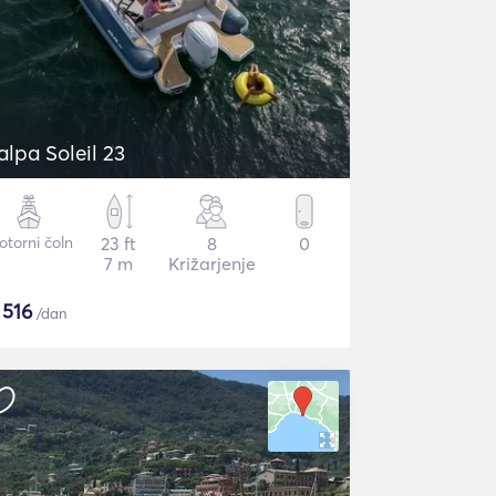
alpa Soleil 23
torni čoln
23 ft
8
0
7 m
Križarjenje
$
516
/dan