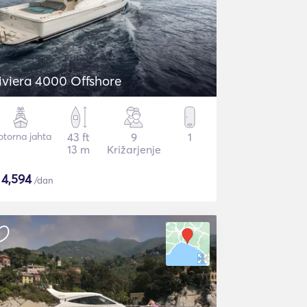
iviera 4000 Offshore
torna jahta
43 ft
9
1
13 m
Križarjenje
$
4,594
/dan