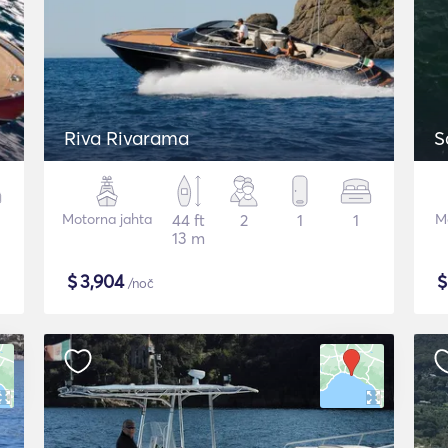
Riva Rivarama
S
Motorna jahta
44 ft
2
1
1
Mo
13 m
$
3,904
/noč