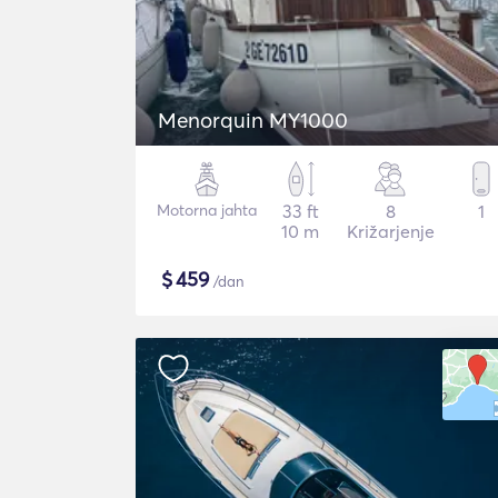
Menorquin MY1000
Motorna jahta
33 ft
8
1
10 m
Križarjenje
$
459
/dan