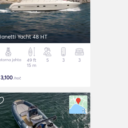
ianetti Yacht 48 HT
torna jahta
49 ft
5
3
3
15 m
$
3,100
/noč