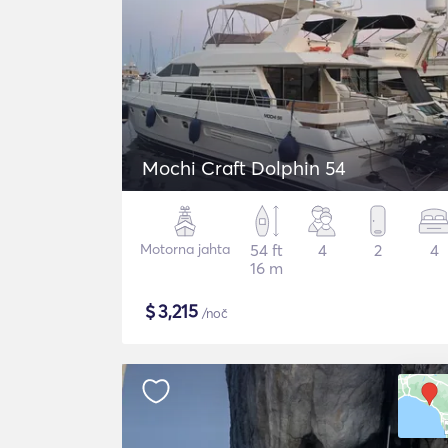
Mochi Craft Dolphin 54
Motorna jahta
54 ft
4
2
4
16 m
$
3,215
/noč