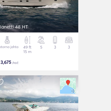
ianetti 48 HT
torna jahta
49 ft
5
3
3
15 m
$
3,675
/noč