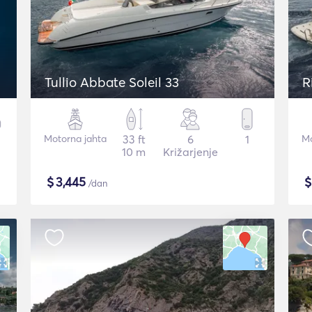
Tullio Abbate Soleil 33
R
Motorna jahta
33 ft
6
1
Mo
10 m
Križarjenje
$
3,445
/dan