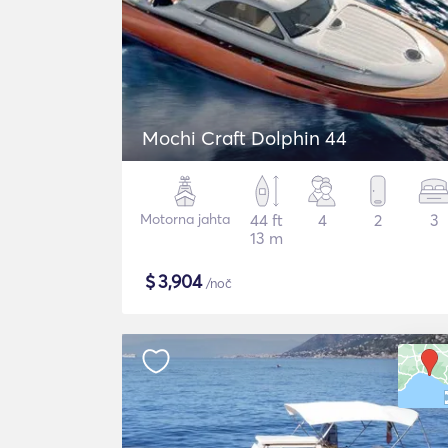
Mochi Craft Dolphin 44
Motorna jahta
44 ft
4
2
3
13 m
$
3,904
/noč