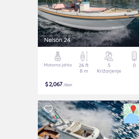
Nelson 24
Motorna jahta
26 ft
5
0
8 m
Križarjenje
$
2,067
/dan