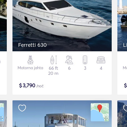
Ferretti 630
L
Motorna jahta
66 ft
6
3
4
Mo
20 m
$
3,790
/noč