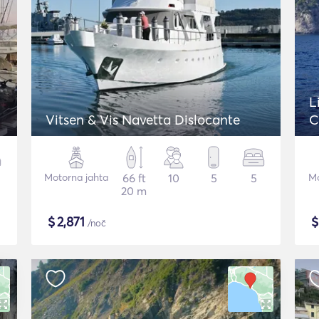
L
Vitsen & Vis Navetta Dislocante
C
Motorna jahta
66 ft
10
5
5
Mo
20 m
$
2,871
/noč