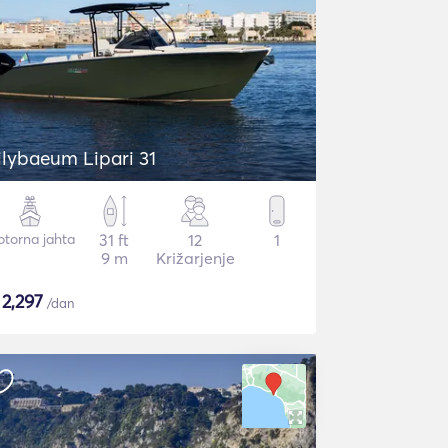
ilybaeum Lipari 31
torna jahta
31 ft
12
1
9 m
Križarjenje
$
2,297
/dan