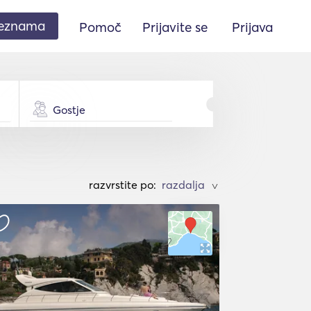
seznama
Pomoč
Prijavite se
Prijava
Gostje
razvrstite po:
>