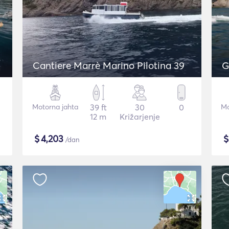
Cantiere Marrè Marino Pilotina 39
G
Motorna jahta
39 ft
30
0
Mo
12 m
Križarjenje
$
4,203
/dan