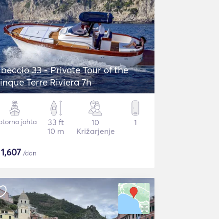
ibeccio 33 - Private Tour of the
inque Terre Riviera 7h
torna jahta
33 ft
10
1
10 m
Križarjenje
$
1,607
/dan