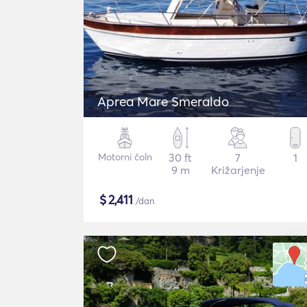
Aprea Mare Smeraldo
Motorni čoln
30 ft
7
1
9 m
Križarjenje
$
2,411
/dan