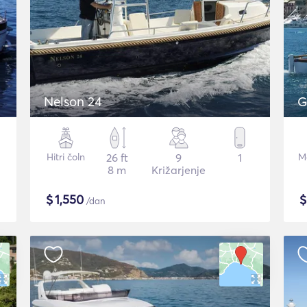
Nelson 24
G
Hitri čoln
26 ft
9
1
Mo
8 m
Križarjenje
$
1,550
/dan