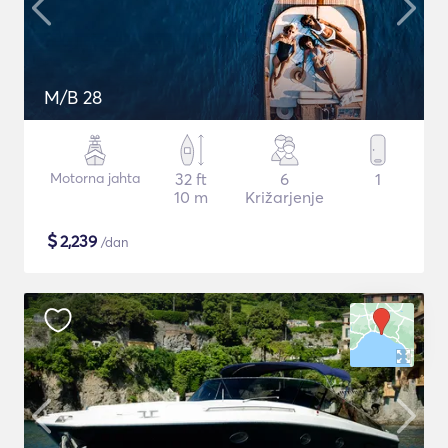
M/B 28
Motorna jahta
32 ft
6
1
10 m
Križarjenje
$
2,239
/dan