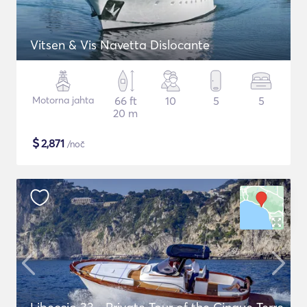
Vitsen & Vis Navetta Dislocante
Motorna jahta
66 ft
10
5
5
20 m
$
2,871
/noč