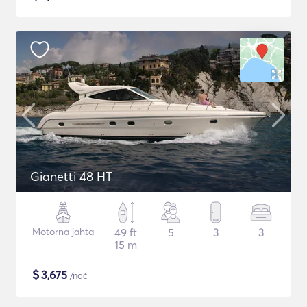
Gianetti 48 HT
Motorna jahta
49 ft
5
3
3
15 m
$
3,675
/noč