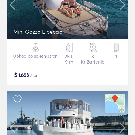
Mini Gozzo Libeccio
Obhod po spletni strani
28 ft
8
1
9 m
Križarjenje
$
1,653
/dan