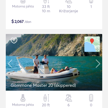
Motorna jahta
33 ft
10
1
10 m
Križarjenje
$
2,067
/dan
Gommone Master 20 (skippered)
Motorna jahta
20 ft
6
0