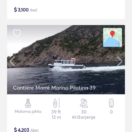
$
3,100
/noč
Cantiere Marrè Marino Pilotina 39
Motorna jahta
39 ft
30
0
12 m
Križarjenje
$
4,203
/dan