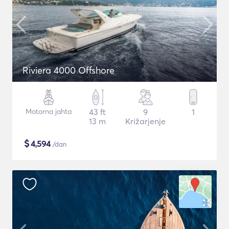
Riviera 4000 Offshore
Motorna jahta
43 ft
9
1
13 m
Križarjenje
$
4,594
/dan