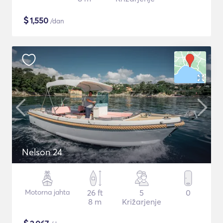
$
1,550
/dan
Nelson 24
Motorna jahta
26 ft
5
0
8 m
Križarjenje