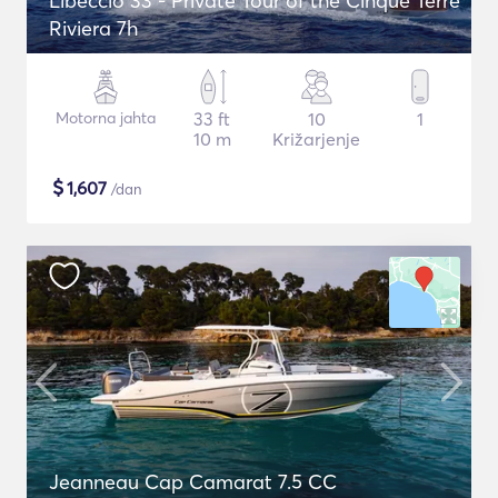
Libeccio 33 - Private Tour of the Cinque Terre
Riviera 7h
Motorna jahta
33 ft
10
1
10 m
Križarjenje
$
1,607
/dan
Jeanneau Cap Camarat 7.5 CC