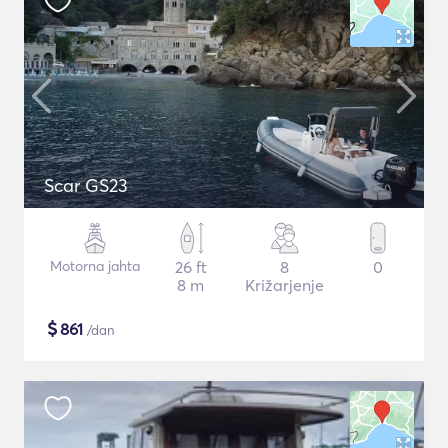
Scar GS23
Motorna jahta
26 ft
8
0
8 m
Križarjenje
$
861
/dan