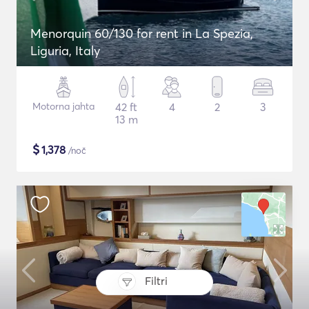
Menorquin 60/130 for rent in La Spezia,
Liguria, Italy
Motorna jahta
42 ft
4
2
3
13 m
$
1,378
/noč
Filtri