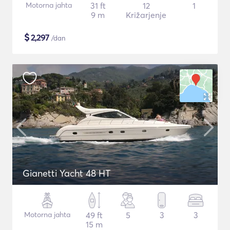
Motorna jahta
31 ft
12
1
9 m
Križarjenje
$
2,297
/dan
Gianetti Yacht 48 HT
Motorna jahta
49 ft
5
3
3
15 m