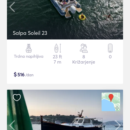
Salpa Soleil 23
Trdna napihljiva
23 ft
8
0
7 m
Križarjenje
$
516
/dan