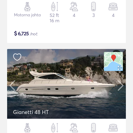
Motorna jahta
52 ft
4
3
4
16 m
$
6,725
/noč
Gianetti 48 HT