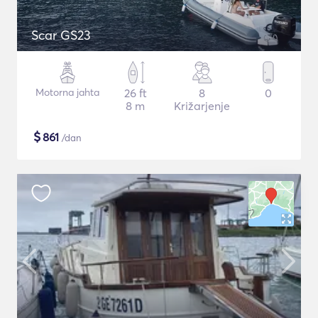
Scar GS23
Motorna jahta
26 ft
8
0
8 m
Križarjenje
$
861
/dan