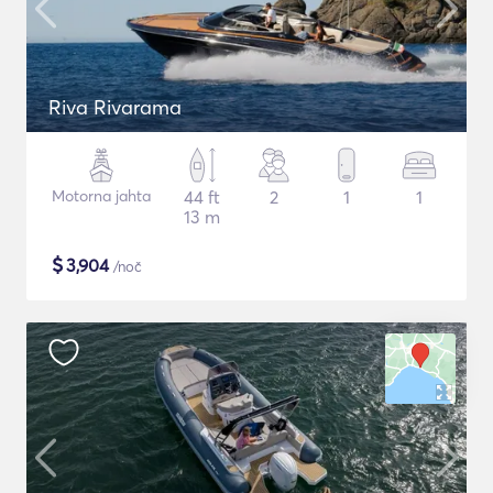
Riva Rivarama
Motorna jahta
44 ft
2
1
1
13 m
$
3,904
/noč