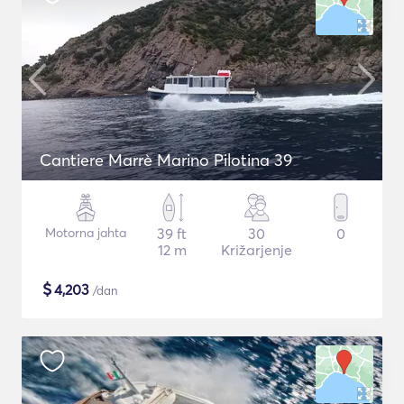
Cantiere Marrè Marino Pilotina 39
Motorna jahta
39 ft
30
0
12 m
Križarjenje
$
4,203
/dan