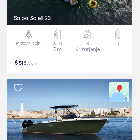
Salpa Soleil 23
Motorni čoln
23 ft
8
0
7 m
Križarjenje
$
516
/dan