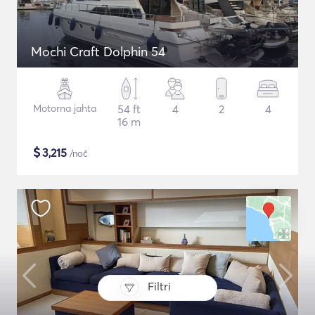
Mochi Craft Dolphin 54
Motorna jahta
54 ft
4
2
4
16 m
$
3,215
/noč
Filtri