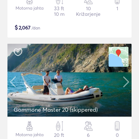
Motorna jahta
33 ft
10
1
10 m
Križarjenje
$
2,067
/dan
Gommone Master 20 (skippered)
Motorna jahta
20 ft
6
0