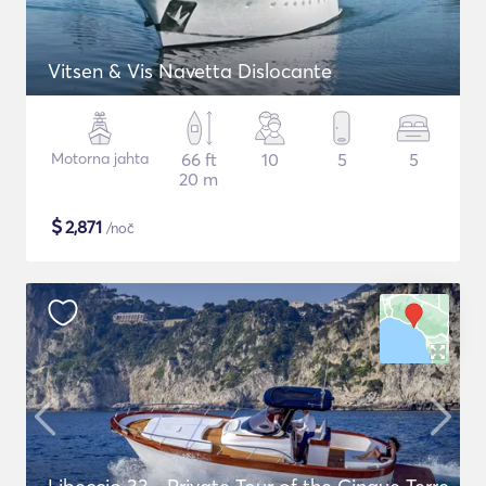
Vitsen & Vis Navetta Dislocante
Motorna jahta
66 ft
10
5
5
20 m
$
2,871
/noč