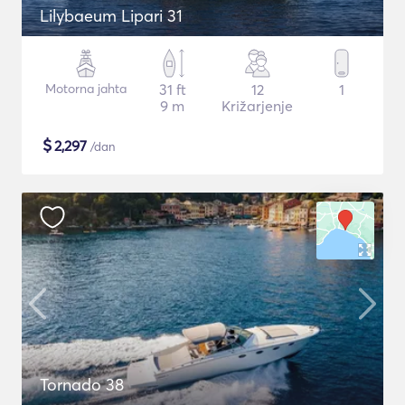
Lilybaeum Lipari 31
Motorna jahta
31 ft
12
1
9 m
Križarjenje
$
2,297
/dan
Tornado 38