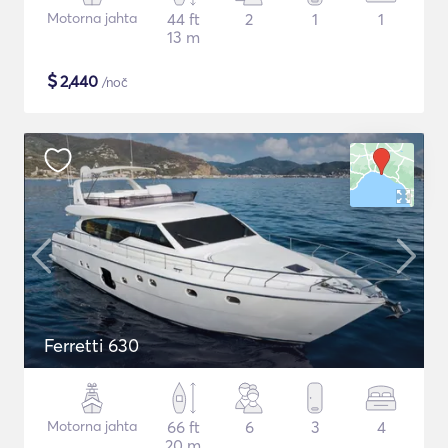
Motorna jahta
44 ft
2
1
1
13 m
$
2,440
/noč
Ferretti 630
Motorna jahta
66 ft
6
3
4
20 m