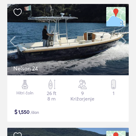
Nelson 24
Hitri čoln
26 ft
9
1
8 m
Križarjenje
$
1,550
/dan