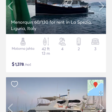
Menorquin 60/130 for rent in La Spezia,
Liguria, Italy
Motorna jahta
42 ft
4
2
3
13 m
$
1,378
/noč