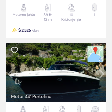
Motorna jahta
38 ft
10
1
12 m
Križarjenje
$
2,526
/dan
Motor 44' Portofino