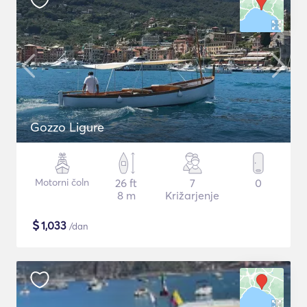
Gozzo Ligure
Motorni čoln
26 ft
7
0
8 m
Križarjenje
$
1,033
/dan