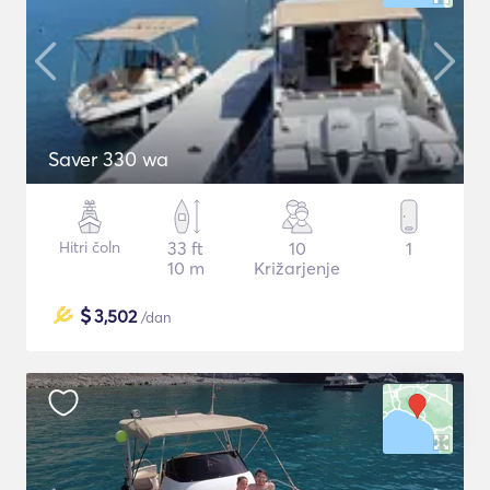
Saver 330 wa
Hitri čoln
33 ft
10
1
10 m
Križarjenje
$
3,502
/dan