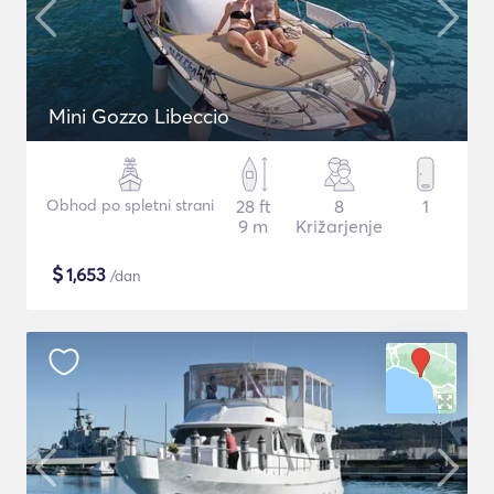
Mini Gozzo Libeccio
Obhod po spletni strani
28 ft
8
1
9 m
Križarjenje
$
1,653
/dan