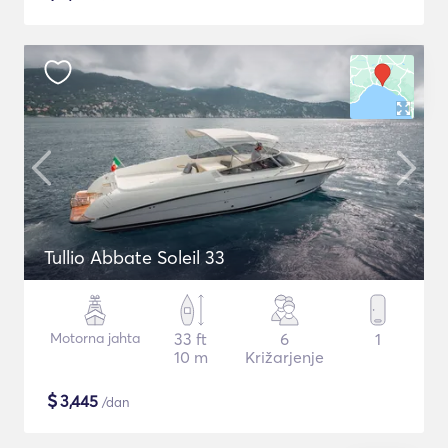
Tullio Abbate Soleil 33
Motorna jahta
33 ft
6
1
10 m
Križarjenje
$
3,445
/dan