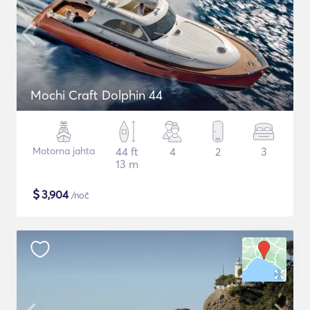
Mochi Craft Dolphin 44
Motorna jahta
44 ft
4
2
3
13 m
$
3,904
/noč