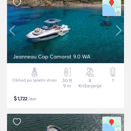
Jeanneau Cap Camarat 9.0 WA
Obhod po spletni strani
30 ft
8
1
9 m
Križarjenje
$
1,722
/dan