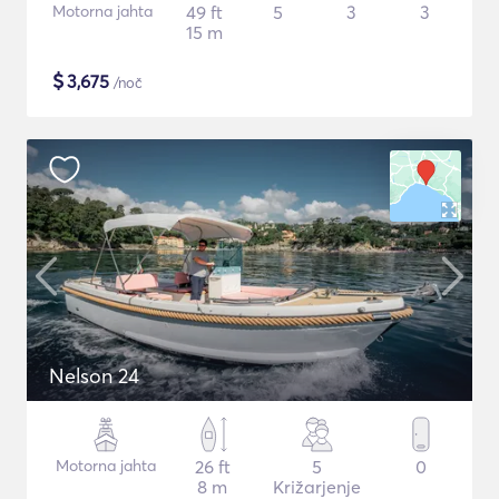
Motorna jahta
49 ft
5
3
3
15 m
$
3,675
/noč
Nelson 24
Motorna jahta
26 ft
5
0
8 m
Križarjenje