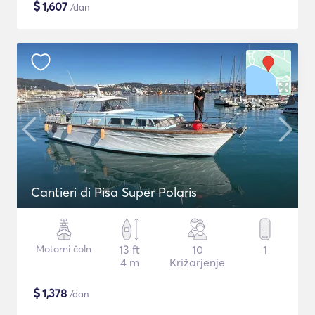
$
1,607
/dan
Cantieri di Pisa Super Polaris
Motorni čoln
13 ft
10
1
4 m
Križarjenje
$
1,378
/dan