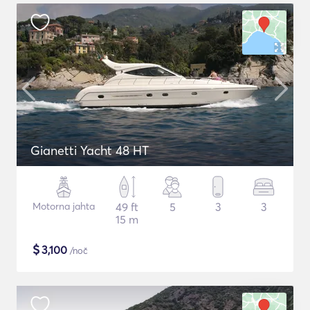
Gianetti Yacht 48 HT
Motorna jahta
49 ft
5
3
3
15 m
$
3,100
/noč