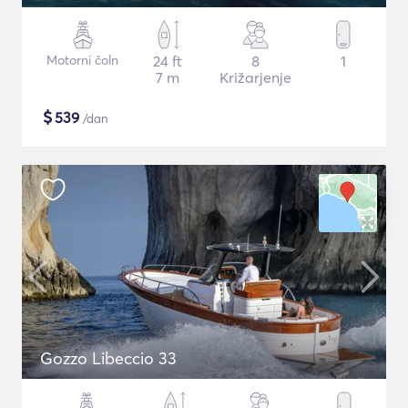
Motorni čoln
24 ft
8
1
7 m
Križarjenje
$
539
/dan
Gozzo Libeccio 33