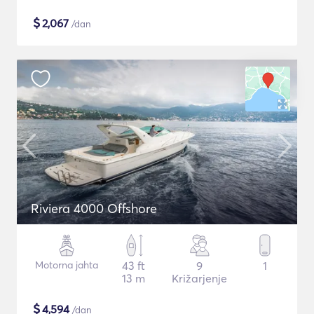
$
2,067
/dan
Riviera 4000 Offshore
Motorna jahta
43 ft
9
1
13 m
Križarjenje
$
4,594
/dan