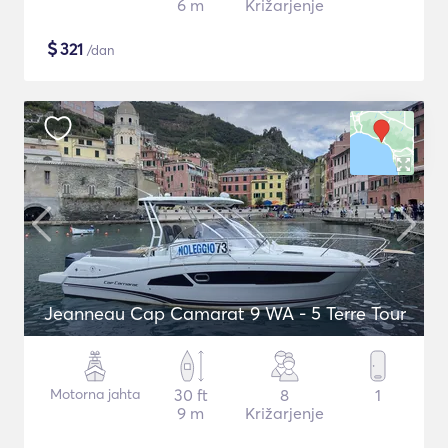
6 m
Križarjenje
$
321
/dan
Jeanneau Cap Camarat 9 WA - 5 Terre Tour
Motorna jahta
30 ft
8
1
9 m
Križarjenje