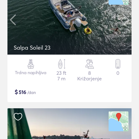
Salpa Soleil 23
Trdna napihljiva
23 ft
8
0
7 m
Križarjenje
$
516
/dan