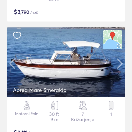
$
3,790
/noč
Aprea Mare Smeraldo
Motorni čoln
30 ft
7
1
9 m
Križarjenje