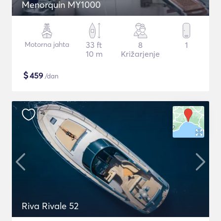
Menorquin MY1000
Motorna jahta
33 ft
8
1
10 m
Križarjenje
$
459
/dan
Riva Rivale 52