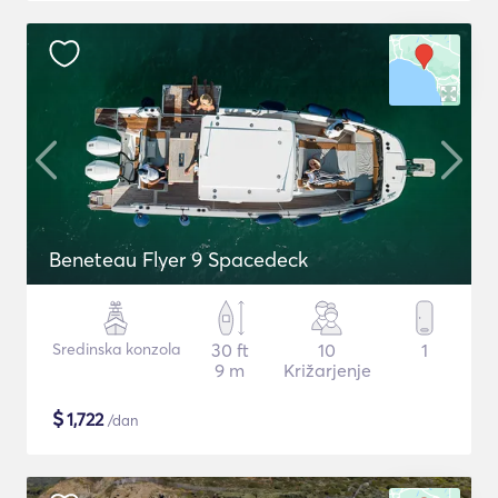
Beneteau Flyer 9 Spacedeck
Sredinska konzola
30 ft
10
1
9 m
Križarjenje
$
1,722
/dan