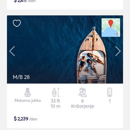
$
2,411
/dan
M/B 28
Motorna jahta
32 ft
6
1
10 m
Križarjenje
$
2,239
/dan