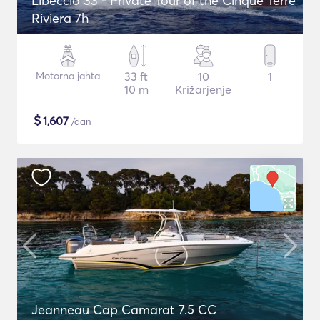
Libeccio 33 - Private Tour of the Cinque Terre
Riviera 7h
Motorna jahta
33 ft
10
1
10 m
Križarjenje
$
1,607
/dan
Jeanneau Cap Camarat 7.5 CC