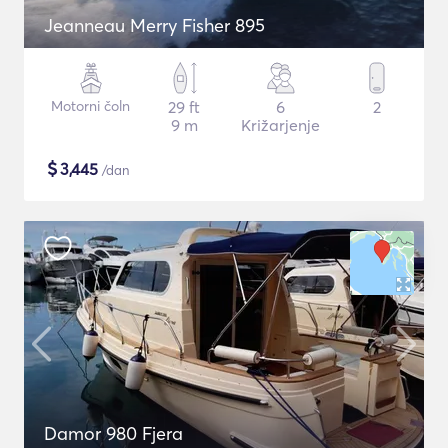
Jeanneau Merry Fisher 895
Motorni čoln
29 ft
6
2
9 m
Križarjenje
$
3,445
/dan
Damor 980 Fjera