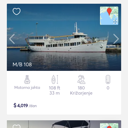
M/B 108
Motorna jahta
108 ft
180
0
33 m
Križarjenje
$
4,019
/dan