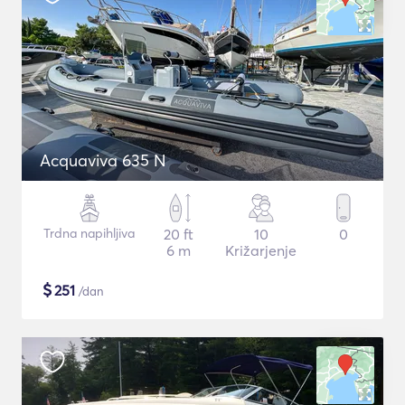
Acquaviva 635 N
Trdna napihljiva
20 ft
10
0
6 m
Križarjenje
$
251
/dan