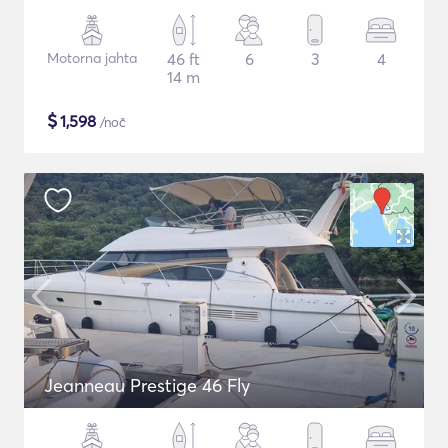
Motorna jahta
46 ft
6
3
4
14 m
$
1,598
/noč
Jeanneau Prestige 46 Fly