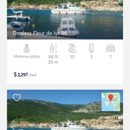
Dagless Fleur de lys 86
Motorna jahta
86 ft
10
5
7
26 m
$
2,297
/noč