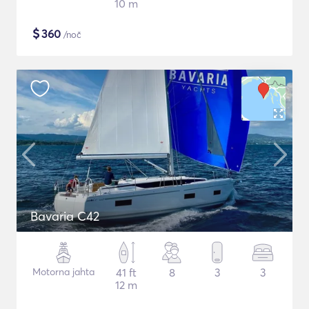
10 m
$
360
/noč
Bavaria C42
Motorna jahta
41 ft
8
3
3
12 m