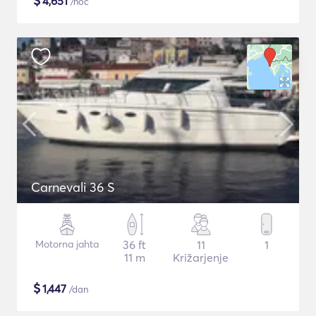
$
4,651
/noč
Carnevali 36 S
Motorna jahta
36 ft
11
1
11 m
Križarjenje
$
1,447
/dan