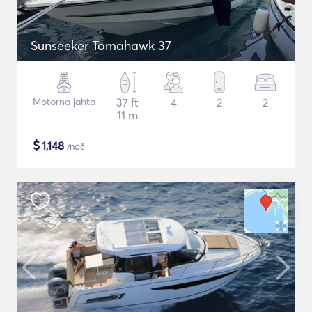
Sunseeker Tomahawk 37
Motorna jahta
37 ft
4
2
2
11 m
$
1,148
/noč