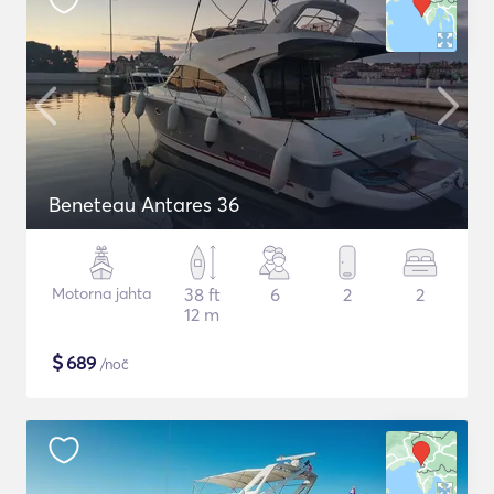
Beneteau Antares 36
Motorna jahta
38 ft
6
2
2
12 m
$
689
/noč