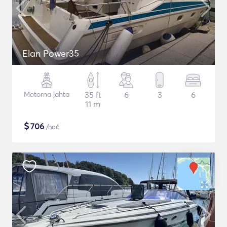
Elan Power35
Motorna jahta
35 ft
6
3
6
11 m
$
706
/noč