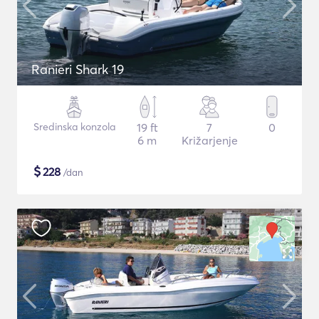
Ranieri Shark 19
Sredinska konzola
19 ft
7
0
6 m
Križarjenje
$
228
/dan