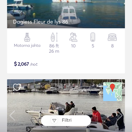
Dagless Fleur de lys 86
Motorna jahta
86 ft
10
5
8
26 m
$
2,067
/noč
Filtri