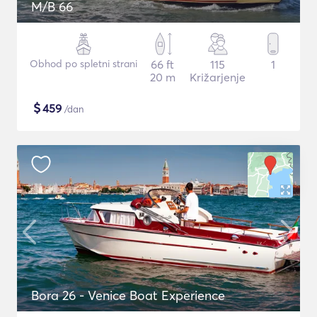
M/B 66
Obhod po spletni strani
66 ft
115
1
20 m
Križarjenje
$
459
/dan
Bora 26 - Venice Boat Experience