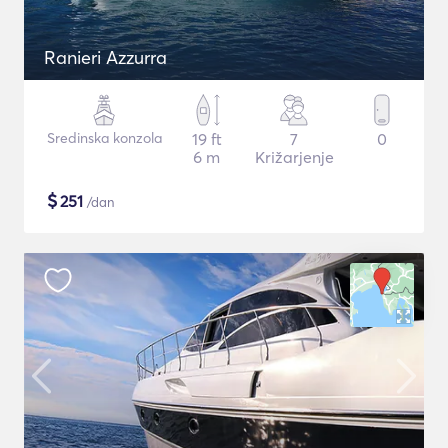
Ranieri Azzurra
Sredinska konzola
19 ft
7
0
6 m
Križarjenje
$
251
/dan