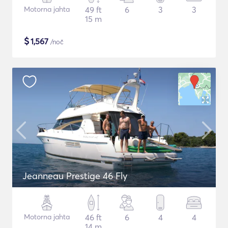
Motorna jahta
49 ft
6
3
3
15 m
$
1,567
/noč
Jeanneau Prestige 46 Fly
Motorna jahta
46 ft
6
4
4
14 m