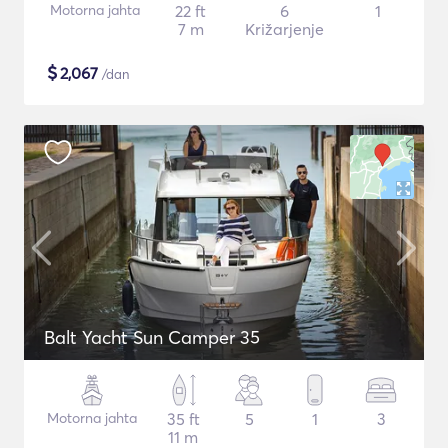
Motorna jahta
22 ft
6
1
7 m
Križarjenje
$
2,067
/dan
Balt Yacht Sun Camper 35
Motorna jahta
35 ft
5
1
3
11 m