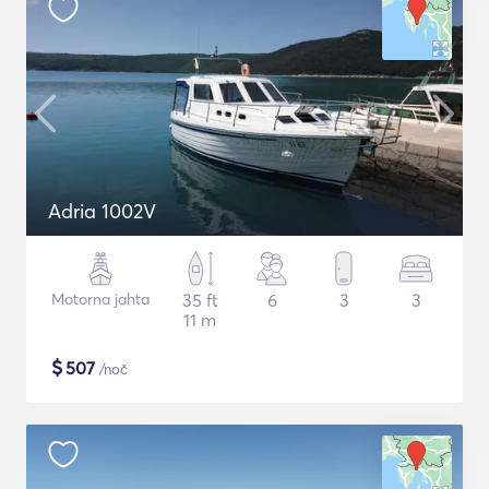
Adria 1002V
Motorna jahta
35 ft
6
3
3
11 m
$
507
/noč