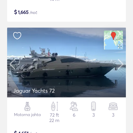
$
1,665
/noč
Jaguar Yachts 72
Motorna jahta
72 ft
6
3
3
22 m