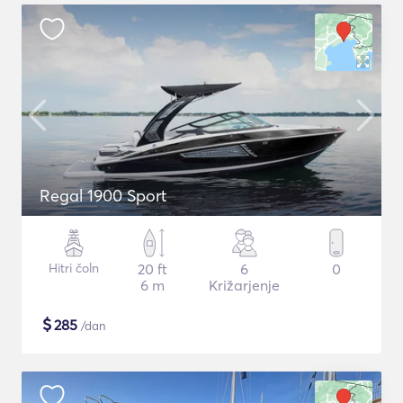
Regal 1900 Sport
Hitri čoln
20 ft
6
0
6 m
Križarjenje
$
285
/dan