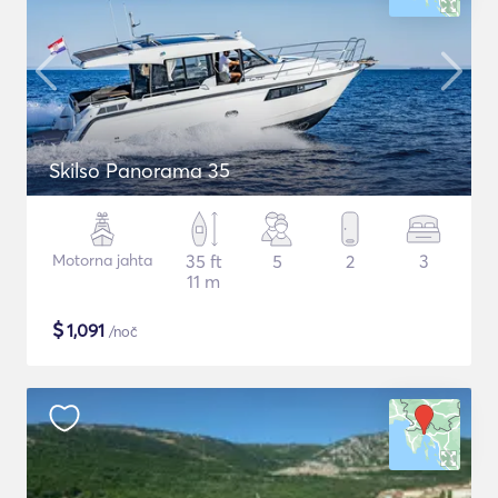
Skilso Panorama 35
Motorna jahta
35 ft
5
2
3
11 m
$
1,091
/noč