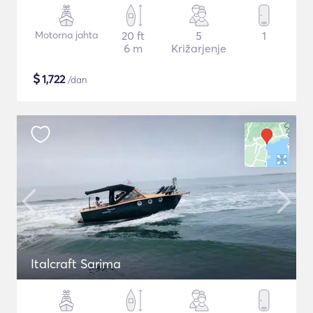
Motorna jahta
20 ft
5
1
6 m
Križarjenje
$
1,722
/dan
Italcraft Sarima