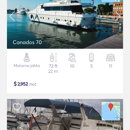
Canados 70
Motorna jahta
72 ft
10
5
11
22 m
$
2,952
/noč