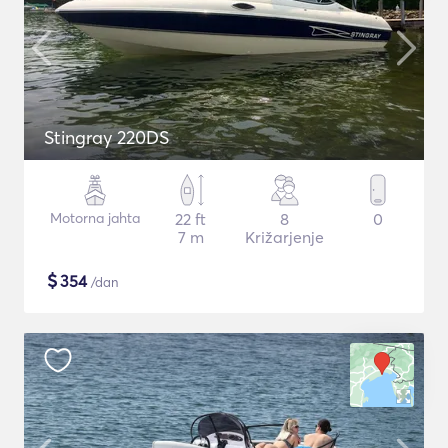
Stingray 220DS
Motorna jahta
22 ft
8
0
7 m
Križarjenje
$
354
/dan