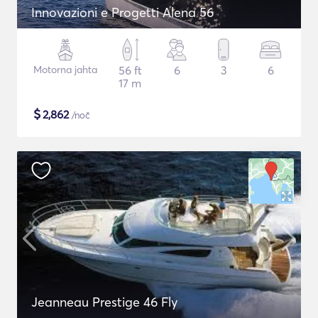
Innovazioni e Progetti Alena 56
Motorna jahta
56 ft
6
3
6
17 m
$
2,862
/noč
Jeanneau Prestige 46 Fly