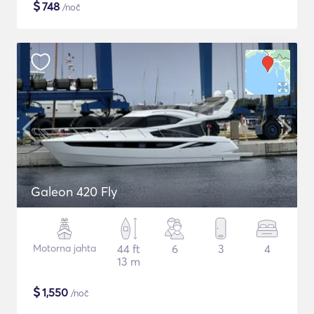
$
748
/noč
Galeon 420 Fly
Motorna jahta
44 ft
6
3
4
13 m
$
1,550
/noč