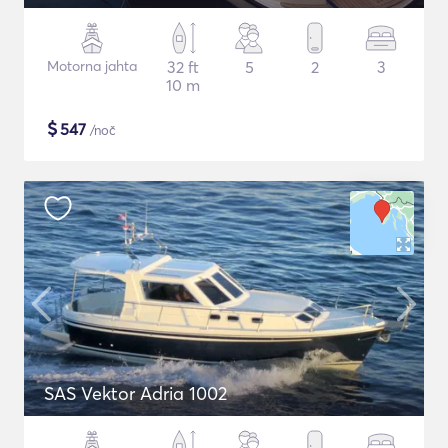
Motorna jahta
32 ft
5
2
3
10 m
$
547
/noč
SAS Vektor Adria 1002