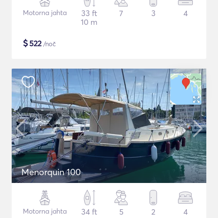
Motorna jahta
33 ft
7
3
4
10 m
$
522
/noč
Menorquin 100
Motorna jahta
34 ft
5
2
4