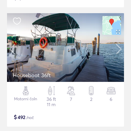
Houseboat 36ft
Motorni čoln
36 ft
7
2
6
11 m
$
492
/noč