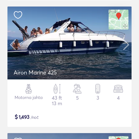
Airon Marine 425
Motorna jahta
43 ft
5
3
4
13 m
$
1,493
/noč