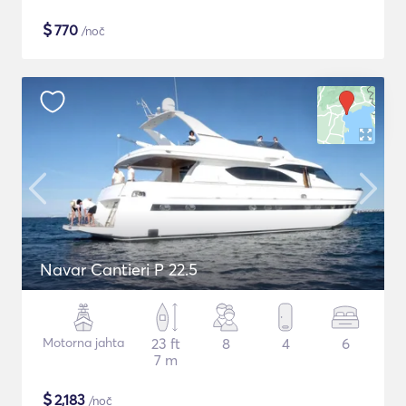
$
770
/noč
Navar Cantieri P 22.5
Motorna jahta
23 ft
8
4
6
7 m
$
2,183
/noč