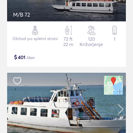
M/B 72
Obhod po spletni strani
72 ft
120
1
22 m
Križarjenje
$
401
/dan