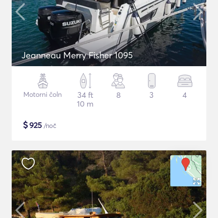
Jeanneau Merry Fisher 1095
Motorni čoln
34 ft
8
3
4
10 m
$
925
/noč