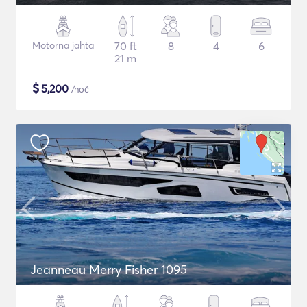
Motorna jahta
70 ft
8
4
6
21 m
$
5,200
/noč
Jeanneau Merry Fisher 1095