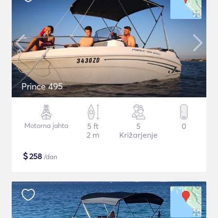
Prince 495
Motorna jahta
5 ft
5
0
2 m
Križarjenje
$
258
/dan