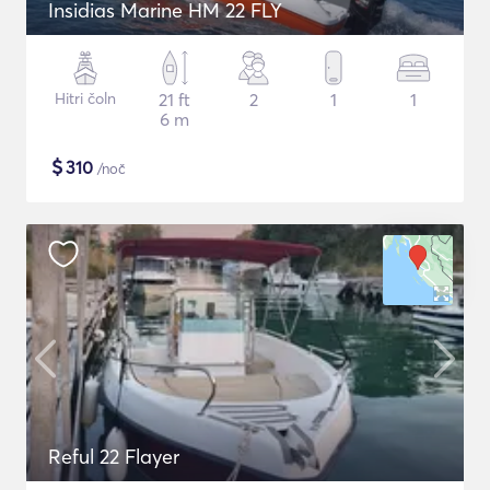
Insidias Marine HM 22 FLY
Hitri čoln
21 ft
2
1
1
6 m
$
310
/noč
Reful 22 Flayer