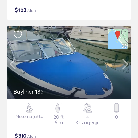
$
103
/dan
Bayliner 185
Motorna jahta
20 ft
4
0
6 m
Križarjenje
$
310
/dan