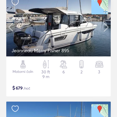
Jeanneau Merry Fisher 895
Motorni čoln
30 ft
6
2
3
9 m
$
679
/noč