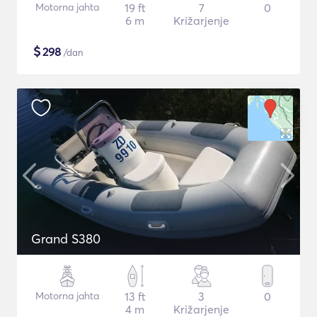
Motorna jahta
19 ft
7
0
6 m
Križarjenje
$
298
/dan
Grand S380
Motorna jahta
13 ft
3
0
4 m
Križarjenje