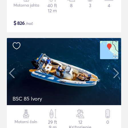
Motorna jahta
40 ft
8
3
4
12 m
$
826
/noč
BSC 85 Ivory
Motorni čoln
29 ft
12
0
9 m
Križarjenje