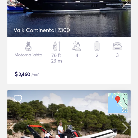
Valk Continental 2300
Motorna jahta
76 ft
4
2
3
23 m
$
2,460
/noč