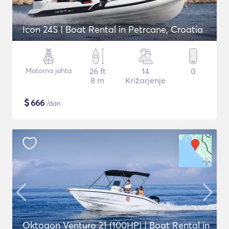
Icon 24S | Boat Rental in Petrcane, Croatia
Motorna jahta
26 ft
14
0
8 m
Križarjenje
$
666
/dan
Oktogon Venturo 21 (100HP) | Boat Rental in