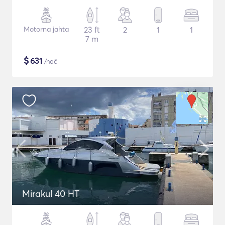
Motorna jahta
23 ft
2
1
1
7 m
$
631
/noč
Mirakul 40 HT