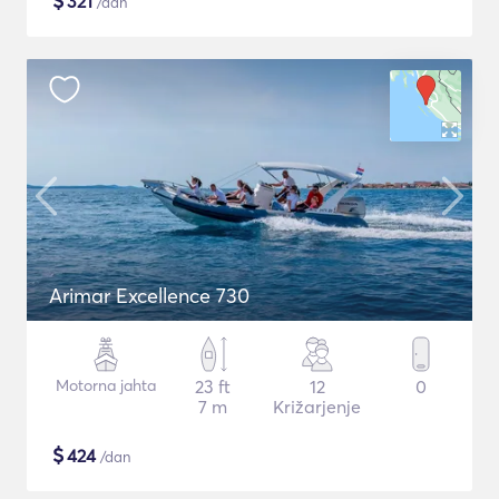
$
321
/dan
Arimar Excellence 730
Motorna jahta
23 ft
12
0
7 m
Križarjenje
$
424
/dan