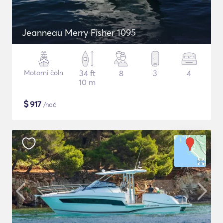
Jeanneau Merry Fisher 1095
Motorni čoln
34 ft
8
3
4
10 m
$
917
/noč