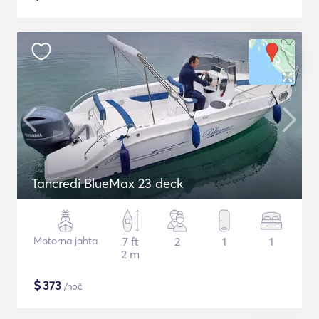
Tancredi BlueMax 23 deck
Motorna jahta
7 ft
2
1
1
2 m
$
373
/noč