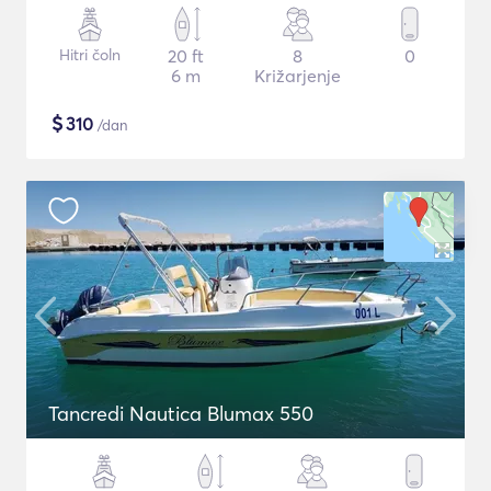
Hitri čoln
20 ft
8
0
6 m
Križarjenje
$
310
/dan
Tancredi Nautica Blumax 550