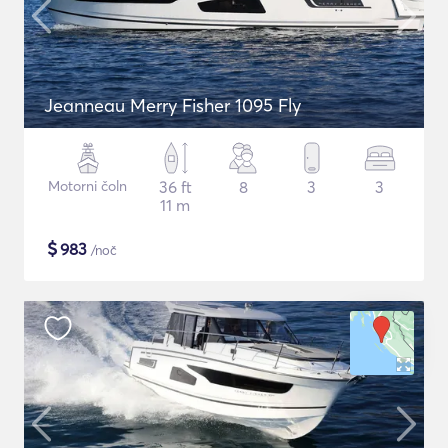
Jeanneau Merry Fisher 1095 Fly
Motorni čoln
36 ft
8
3
3
11 m
$
983
/noč