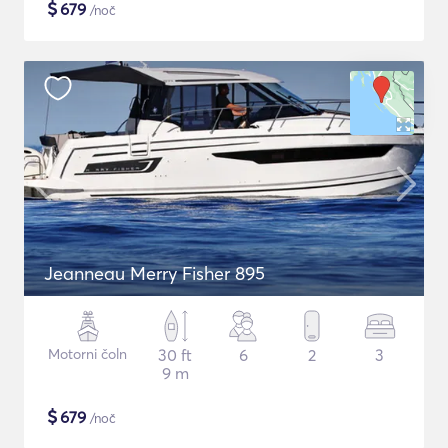
$
679
/noč
Jeanneau Merry Fisher 895
Motorni čoln
30 ft
6
2
3
9 m
$
679
/noč