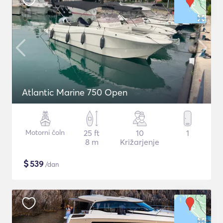
Atlantic Marine 750 Open
Motorni čoln
25 ft
10
1
8 m
Križarjenje
$
539
/dan