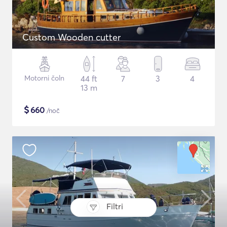
Custom Wooden cutter
Motorni čoln
44 ft
7
3
4
13 m
$
660
/noč
Filtri