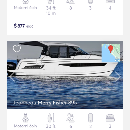
Motorni čoln
34 ft
8
3
4
10 m
$
877
/noč
Jeanneau Merry Fisher 895
Motorni čoln
30 ft
6
2
3