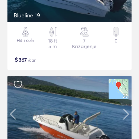
Blueline 19
Hitri čoln
18 ft
7
0
5 m
Križarjenje
$
367
/dan