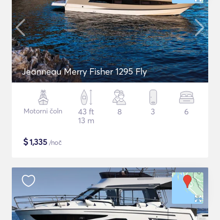
Jeanneau Merry Fisher 1295 Fly
Motorni čoln
43 ft
8
3
6
13 m
$
1,335
/noč