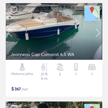
Jeanneau Cap Camarat 6.5 WA
Motorna jahta
21 ft
2
1
1
6 m
$
367
/noč