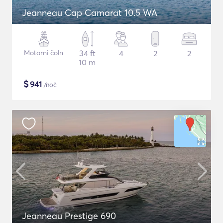
Jeanneau Cap Camarat 10.5 WA
Motorni čoln
34 ft
4
2
2
10 m
$
941
/noč
Jeanneau Prestige 690