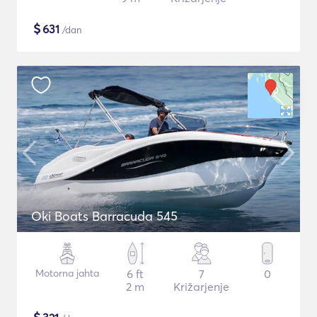
$
631
/dan
Oki Boats Barracuda 545
Motorna jahta
6 ft
7
0
2 m
Križarjenje