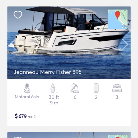
Jeanneau Merry Fisher 895
Motorni čoln
30 ft
6
2
3
9 m
$
679
/noč