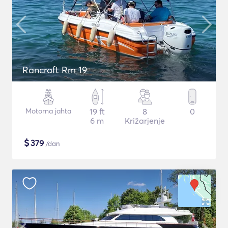
Rancraft Rm 19
Motorna jahta
19 ft
8
0
6 m
Križarjenje
$
379
/dan