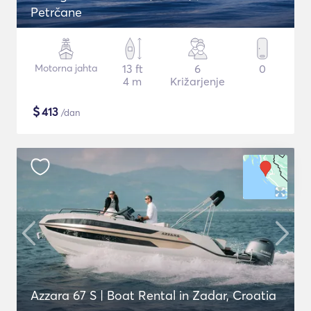
Petrčane
Motorna jahta
13 ft
6
0
4 m
Križarjenje
$
413
/dan
Azzara 67 S | Boat Rental in Zadar, Croatia