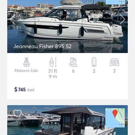
Jeanneau Fisher 895 S2
Motorni čoln
31 ft
6
2
3
9 m
$
745
/noč