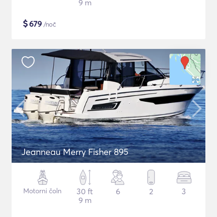
9 m
$
679
/noč
Jeanneau Merry Fisher 895
Motorni čoln
30 ft
6
2
3
9 m