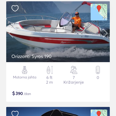
Orizzonti Syros 190
Motorna jahta
6 ft
7
0
2 m
Križarjenje
$
390
/dan