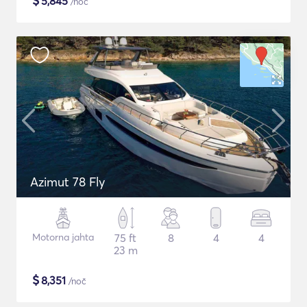
$
5,845
/noč
Azimut 78 Fly
Motorna jahta
75 ft
8
4
4
23 m
$
8,351
/noč