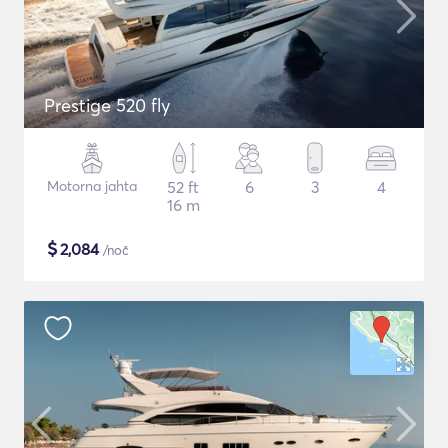
Prestige 520 fly
Motorna jahta
52 ft
6
3
4
16 m
$
2,084
/noč