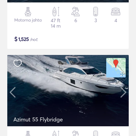
Motorna jahta
47 ft
6
3
4
14 m
$
1,525
/noč
Azimut 55 Flybridge