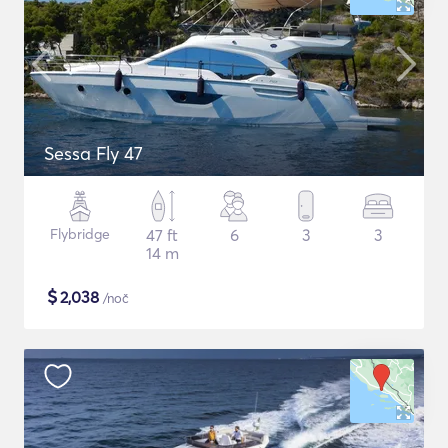
Sessa Fly 47
Flybridge
47 ft
6
3
3
14 m
$
2,038
/noč