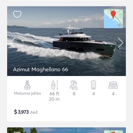
Azimut Maghellano 66
Motorna jahta
66 ft
8
4
4
20 m
$
3,973
/noč