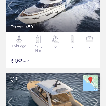
Ferretti 450
Flybridge
47 ft
6
3
3
14 m
$
2,193
/noč