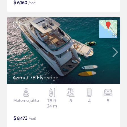
$
6,160
/noč
Azimut 78 Flybridge
Motorna jahta
78 ft
8
4
5
24 m
$
8,473
/noč