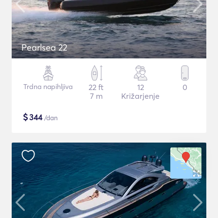
Pearlsea 22
Trdna napihljiva
22 ft
12
0
7 m
Križarjenje
$
344
/dan