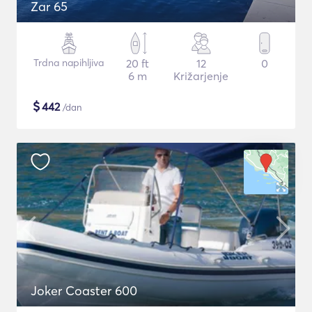
Zar 65
Trdna napihljiva
20 ft
12
0
6 m
Križarjenje
$
442
/dan
Joker Coaster 600