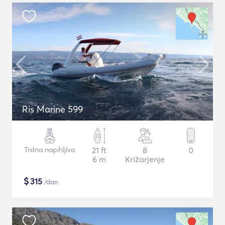
Ris Marine 599
Trdna napihljiva
21 ft
8
0
6 m
Križarjenje
$
315
/dan