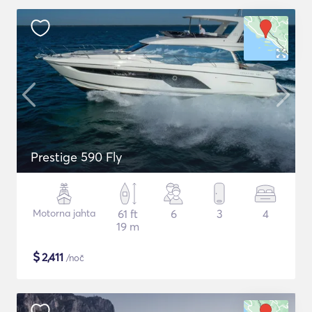
Prestige 590 Fly
Motorna jahta
61 ft
6
3
4
19 m
$
2,411
/noč