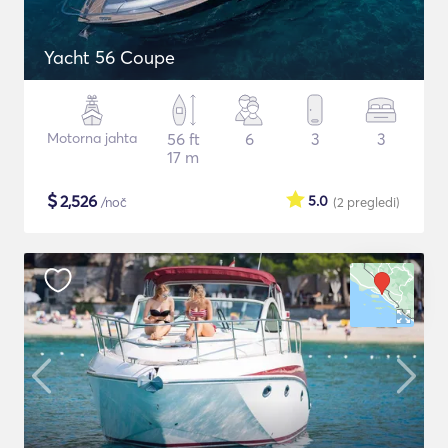
Yacht 56 Coupe
Motorna jahta
56 ft
6
3
3
17 m
$
2,526
5.0
/noč
(2
pregledi
)