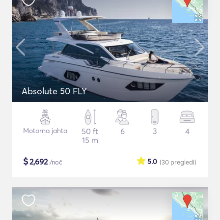
Absolute 50 FLY
Motorna jahta
50 ft
6
3
4
15 m
$
2,692
5.0
/noč
(30
pregledi
)