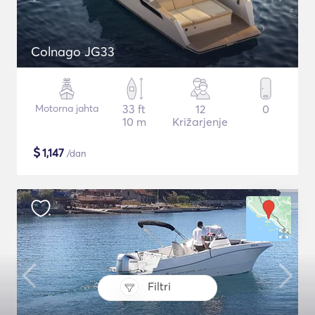
Colnago JG33
Motorna jahta
33 ft
12
0
10 m
Križarjenje
$
1,147
/dan
Filtri