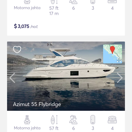
Motorna jahta
57 ft
6
3
4
17 m
$
3,075
/noč
Azimut 55 Flybridge
Motorna jahta
57 ft
6
3
4