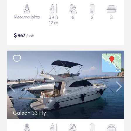
Motorna jahta
39 ft
6
2
3
12 m
$
967
/noč
Galeon 33 Fly