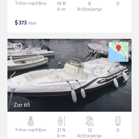
Trdna napihljiva
19 ft
8
0
6 m
Križarjenje
$
373
/dan
Zar 65
Trdna napihljiva
21 ft
12
0
6 m
Križarjenje