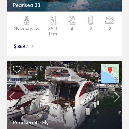
Pearlsea 33
Motorna jahta
35 ft
4
2
2
11 m
$
869
/noč
Pearlsea 40 Fly