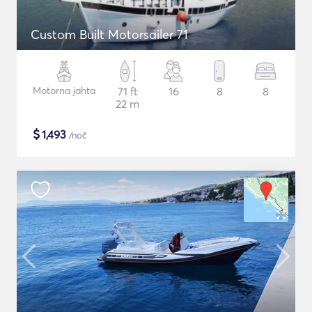
Custom Built Motorsailer 71
Motorna jahta
71 ft
16
8
8
22 m
$
1,493
/noč