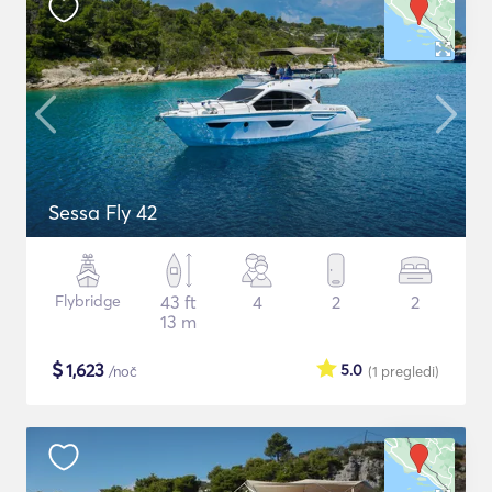
Sessa Fly 42
Flybridge
43 ft
4
2
2
13 m
$
1,623
5.0
/noč
(1
pregledi
)