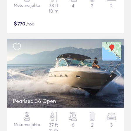
Motorna jahta
33 ft
4
2
2
10 m
$
770
/noč
Pearlsea 36 Open
Motorna jahta
37 ft
6
2
3
11 m