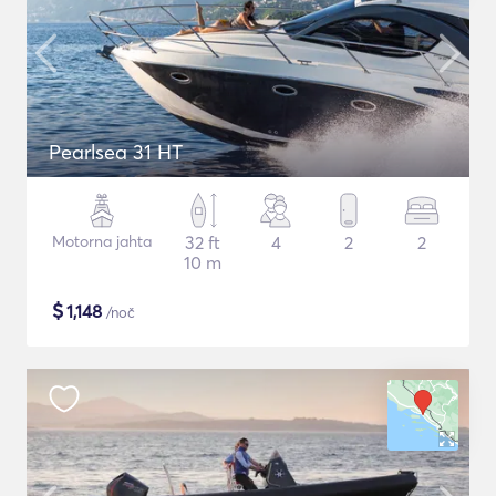
Pearlsea 31 HT
Motorna jahta
32 ft
4
2
2
10 m
$
1,148
/noč