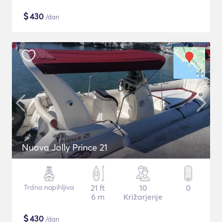
$
430
/dan
Nuova Jolly Prince 21
Trdna napihljiva
21 ft
10
0
6 m
Križarjenje
$
430
/dan