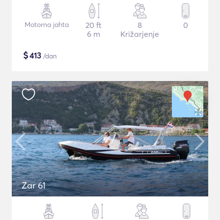
Motorna jahta
20 ft
8
0
6 m
Križarjenje
$
413
/dan
Zar 61