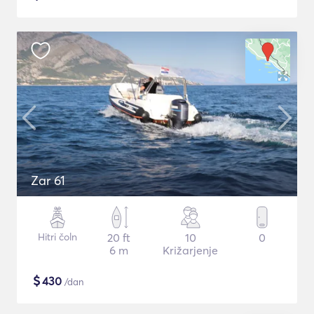
Zar 61
Hitri čoln
20 ft
10
0
6 m
Križarjenje
$
430
/dan