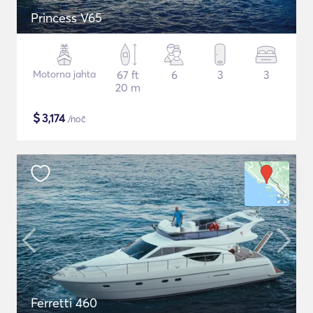
Princess V65
Motorna jahta
67 ft
6
3
3
20 m
$
3,174
/noč
Ferretti 460