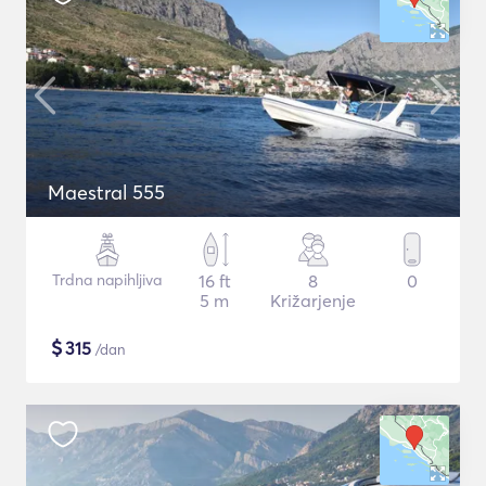
Maestral 555
Trdna napihljiva
16 ft
8
0
5 m
Križarjenje
$
315
/dan