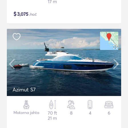
17 m
$
3,075
/noč
Azimut S7
Motorna jahta
70 ft
8
4
6
21 m