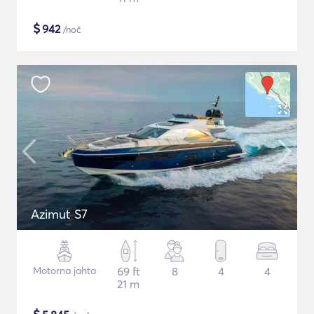
$
942
/noč
Azimut S7
Motorna jahta
69 ft
8
4
4
21 m