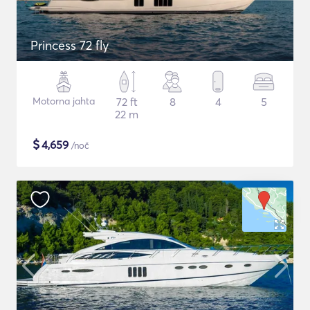
Princess 72 fly
Motorna jahta
72 ft
8
4
5
22 m
$
4,659
/noč