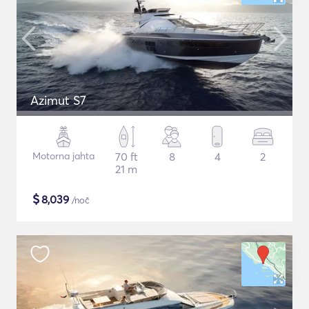
Azimut S7
Motorna jahta
70 ft
8
4
2
21 m
$
8,039
/noč