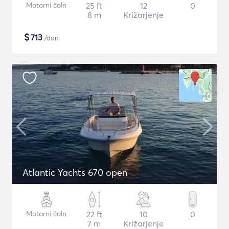
Motorni čoln
25 ft
12
0
8 m
Križarjenje
$
713
/dan
Atlantic Yachts 670 open
Motorni čoln
22 ft
10
0
7 m
Križarjenje