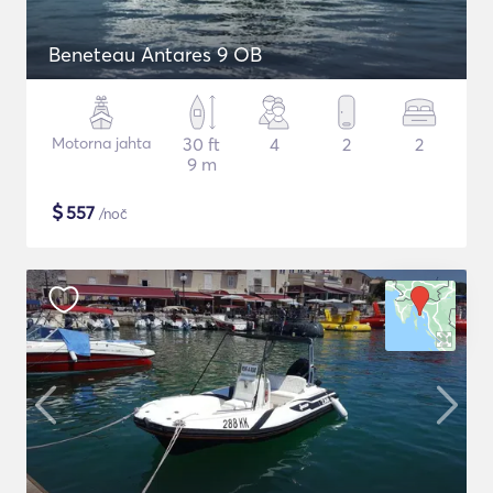
Beneteau Antares 9 OB
Motorna jahta
30 ft
4
2
2
9 m
$
557
/noč