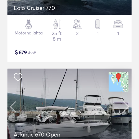
Eolo Cruiser 770
Motorna jahta
25 ft
2
1
1
8 m
$
679
/noč
Atlantic 670 Open