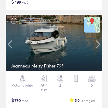
$
499
/noč
Jeanneau Merry Fisher 795
Motorna jahta
26 ft
4
1
2
8 m
$
770
5.0
/noč
(1
pregledi
)