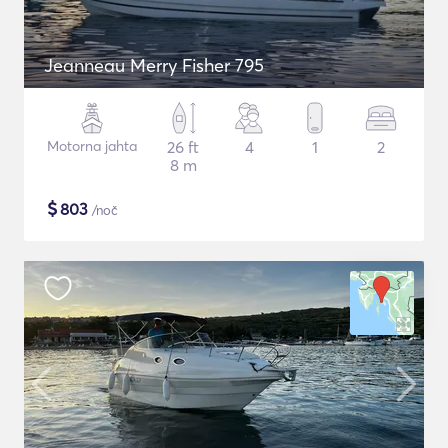
Jeanneau Merry Fisher 795
Motorna jahta
26 ft
4
1
2
8 m
$
803
/noč