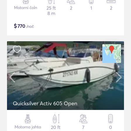
Motorni čoln
25 ft
2
1
2
8 m
$
770
/noč
Quicksilver Activ 605 Open
Motorna jahta
20 ft
7
0