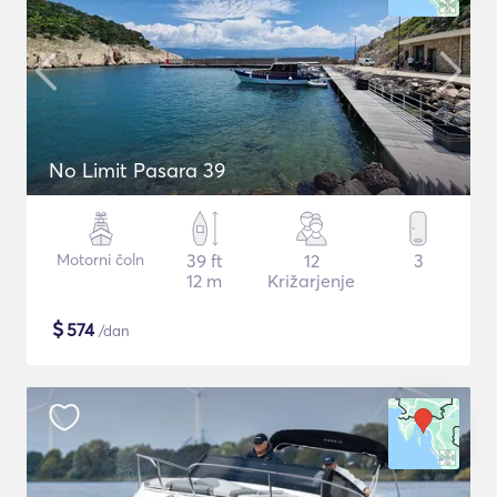
No Limit Pasara 39
Motorni čoln
39 ft
12
3
12 m
Križarjenje
$
574
/dan