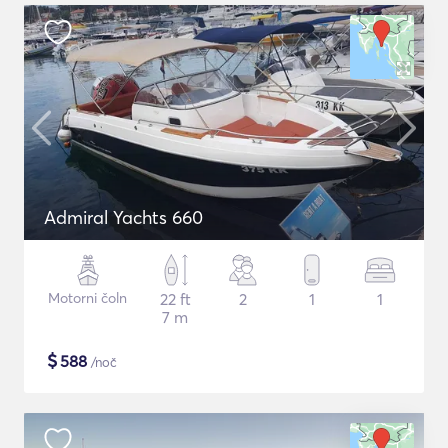
Admiral Yachts 660
Motorni čoln
22 ft
2
1
1
7 m
$
588
/noč