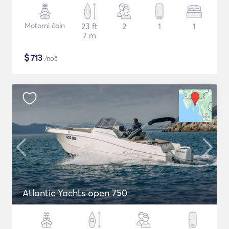
Motorni čoln
23 ft
2
1
1
7 m
$
713
/noč
Atlantic Yachts open 750