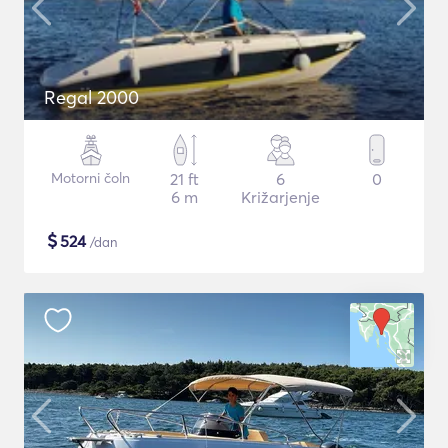
Regal 2000
Motorni čoln
21 ft
6
0
6 m
Križarjenje
$
524
/dan