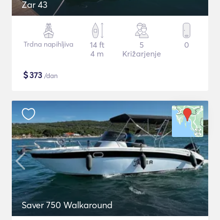
Zar 43
Trdna napihljiva
14 ft
5
0
4 m
Križarjenje
$
373
/dan
Saver 750 Walkaround