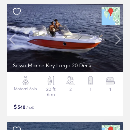
Sessa Marine Key Largo 20 Deck
Motorni čoln
20 ft
2
1
1
6 m
$
548
/noč