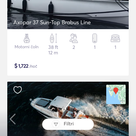
Axopar 37 Sun-Top Brabus Line
Motorni čoln
38 ft
2
1
1
12 m
$
1,722
/noč
Filtri