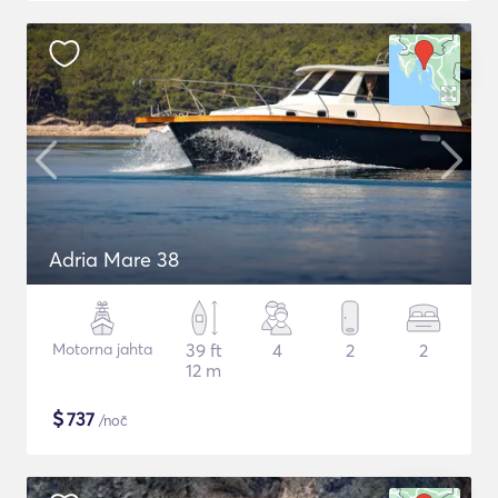
Adria Mare 38
Motorna jahta
39 ft
4
2
2
12 m
$
737
/noč