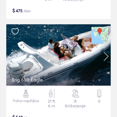
$
475
/dan
Brig 650 Eagle
Trdna napihljiva
21 ft
8
0
6 m
Križarjenje