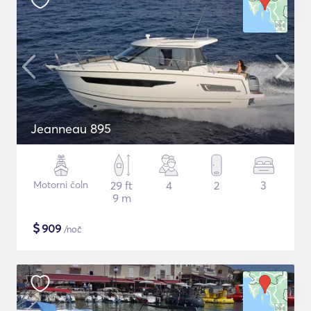
Jeanneau 895
Motorni čoln
29 ft
4
2
3
9 m
$
909
/noč