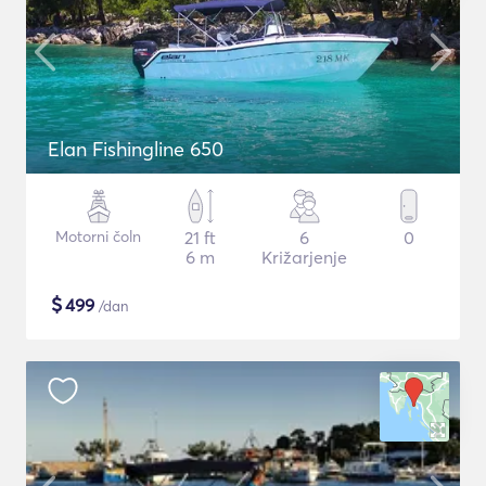
Elan Fishingline 650
Motorni čoln
21 ft
6
0
6 m
Križarjenje
$
499
/dan