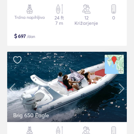
Trdna napihljiva
24 ft
12
0
7 m
Križarjenje
$
697
/dan
Brig 650 Eagle