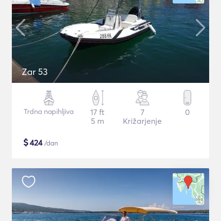
Zar 53
Trdna napihljiva
17 ft
7
0
5 m
Križarjenje
$
424
/dan