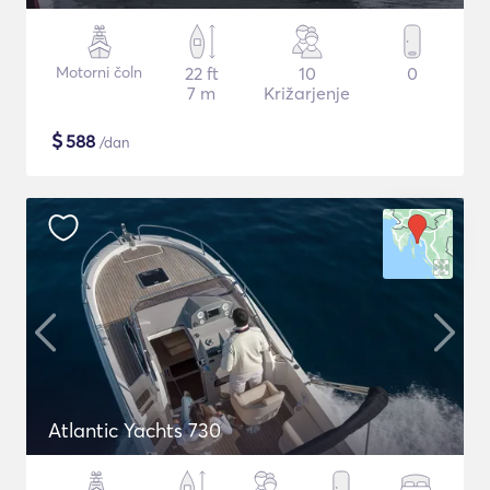
Motorni čoln
22 ft
10
0
7 m
Križarjenje
$
588
/dan
Atlantic Yachts 730