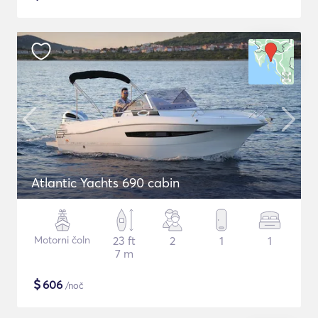
Atlantic Yachts 690 cabin
Motorni čoln
23 ft
2
1
1
7 m
$
606
/noč