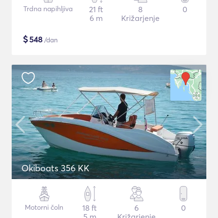
Trdna napihljiva
21 ft
8
0
6 m
Križarjenje
$
548
/dan
Okiboats 356 KK
Motorni čoln
18 ft
6
0
5 m
Križarjenje