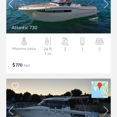
Atlantic 730
Motorna jahta
24 ft
2
1
2
7 m
$
770
/noč