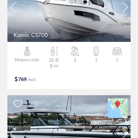
Karnic CS700
Motorni čoln
25 ft
2
1
1
8 m
$
769
/noč