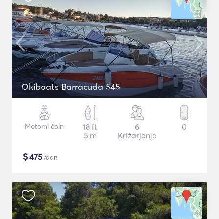
Okiboats Barracuda 545
Motorni čoln
18 ft
6
0
5 m
Križarjenje
$
475
/dan