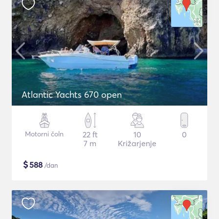
Atlantic Yachts 670 open
Motorni čoln
22 ft
10
0
7 m
Križarjenje
$
588
/dan