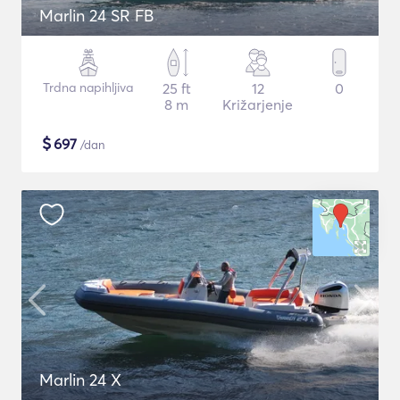
Marlin 24 SR FB
Trdna napihljiva
25 ft
12
0
8 m
Križarjenje
$
697
/dan
Marlin 24 X