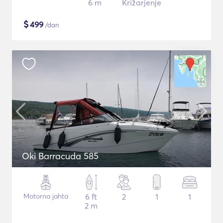
6 m
Križarjenje
$
499
/dan
Oki Barracuda 585
Motorna jahta
6 ft
2
1
1
2 m