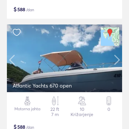
$
588
/dan
Atlantic Yachts 670 open
Motorna jahta
22 ft
10
0
7 m
Križarjenje
$
588
/dan