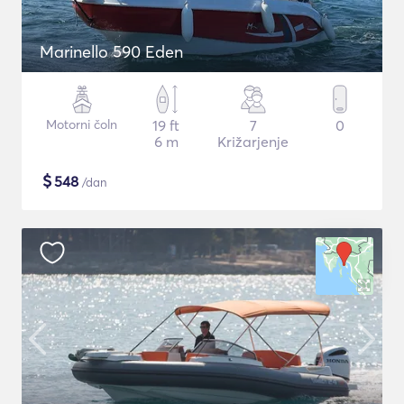
Marinello 590 Eden
Motorni čoln
19 ft
7
0
6 m
Križarjenje
$
548
/dan