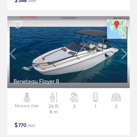
$
548
/dan
Beneteau Flayer 8
Motorni čoln
26 ft
2
1
2
8 m
$
770
/noč