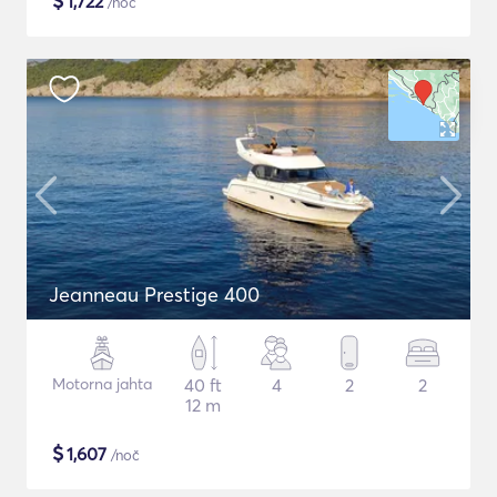
$
1,722
/noč
Jeanneau Prestige 400
Motorna jahta
40 ft
4
2
2
12 m
$
1,607
/noč