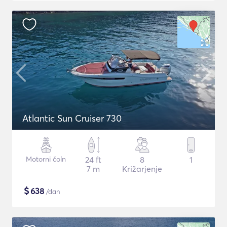
Atlantic Sun Cruiser 730
Motorni čoln
24 ft
8
1
7 m
Križarjenje
$
638
/dan