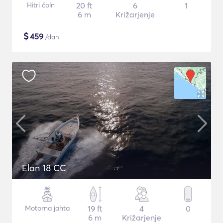
Hitri čoln
20 ft
6
1
6 m
Križarjenje
$
459
/dan
Elan 18 CC
Motorna jahta
19 ft
4
0
6 m
Križarjenje