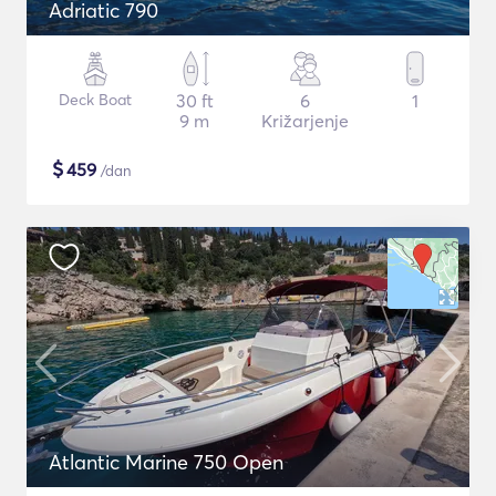
Adriatic 790
Deck Boat
30 ft
6
1
9 m
Križarjenje
$
459
/dan
Atlantic Marine 750 Open