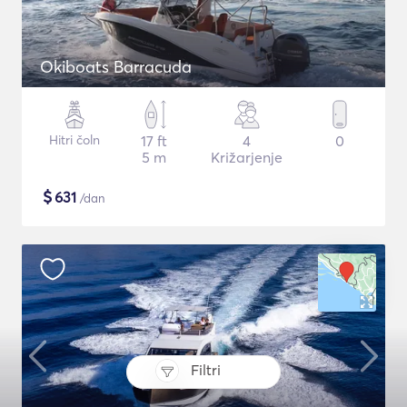
Okiboats Barracuda
Hitri čoln
17 ft
4
0
5 m
Križarjenje
$
631
/dan
Filtri