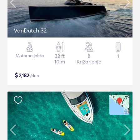
VanDutch 32
Motorna jahta
32 ft
8
1
10 m
Križarjenje
$
2,182
/dan