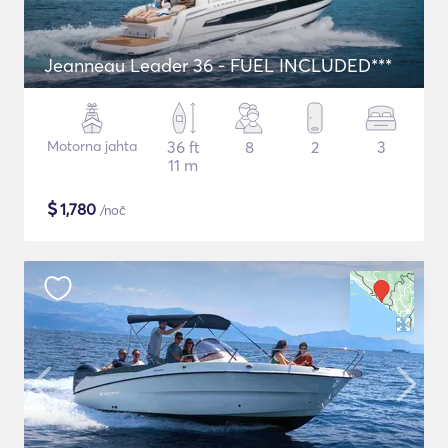
Jeanneau Leader 36 - FUEL INCLUDED***
Motorna jahta
36 ft
8
2
3
11 m
$
1,780
/noč