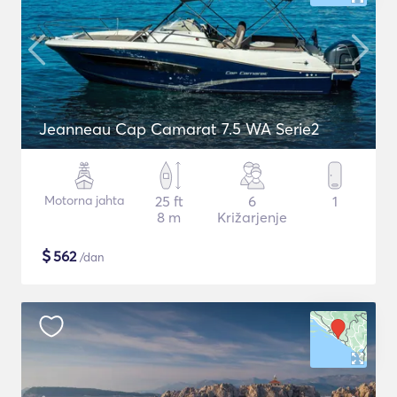
Jeanneau Cap Camarat 7.5 WA Serie2
Motorna jahta
25 ft
6
1
8 m
Križarjenje
$
562
/dan