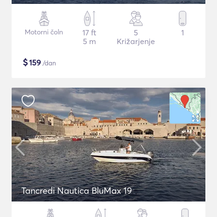
Motorni čoln
17 ft
5
1
5 m
Križarjenje
$
159
/dan
Tancredi Nautica BluMax 19