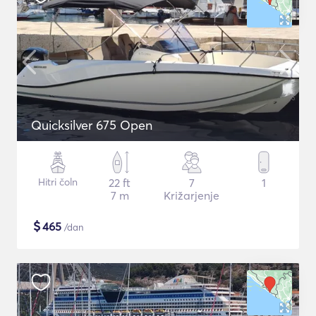
Quicksilver 675 Open
Hitri čoln
22 ft
7
1
7 m
Križarjenje
$
465
/dan