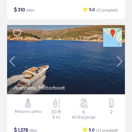
$
310
5.0
/dan
(27
pregledi
)
Jeanneau Motorboat
Motorna jahta
30 ft
6
2
9 m
Križarjenje
$
1,378
5.0
/dan
(23
pregledi
)