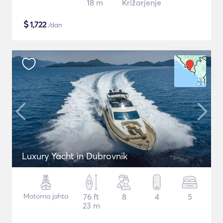
18 m
Križarjenje
$
1,722
/dan
Luxury Yacht in Dubrovnik
Motorna jahta
76 ft
8
4
5
23 m