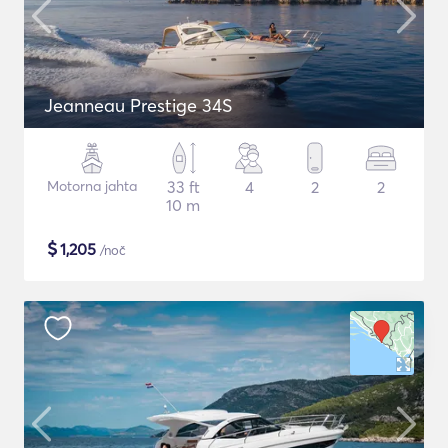
Jeanneau Prestige 34S
Motorna jahta
33 ft
4
2
2
10 m
$
1,205
/noč