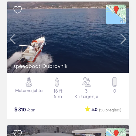
speedboat Dubrovnik
Motorna jahta
16 ft
3
0
5 m
Križarjenje
$
310
5.0
/dan
(58
pregledi
)