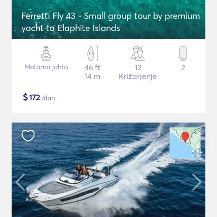
Ferretti Fly 43 - Small group tour by premium
yacht to Elaphite Islands
Motorna jahta
46 ft
12
2
14 m
Križarjenje
$
172
/dan