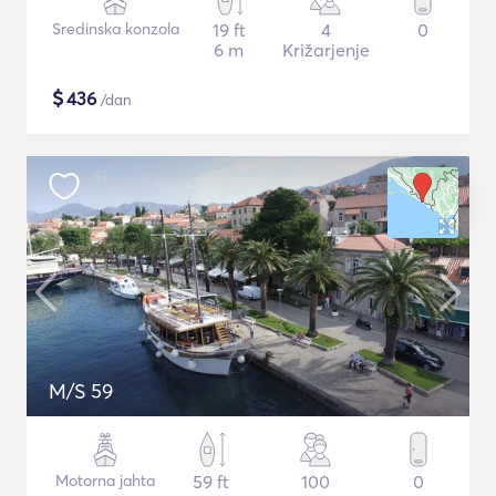
Sredinska konzola
19 ft
4
0
6 m
Križarjenje
$
436
/dan
M/S 59
Motorna jahta
59 ft
100
0