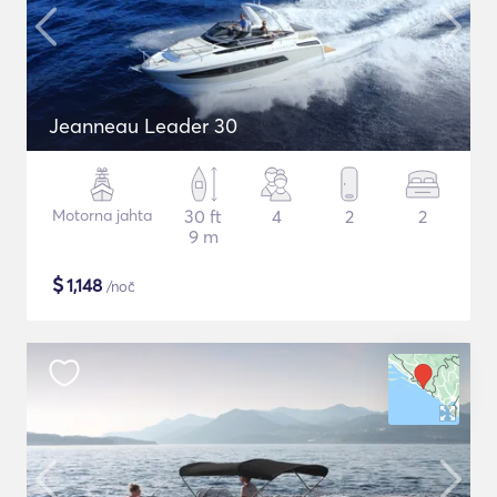
Jeanneau Leader 30
Motorna jahta
30 ft
4
2
2
9 m
$
1,148
/noč