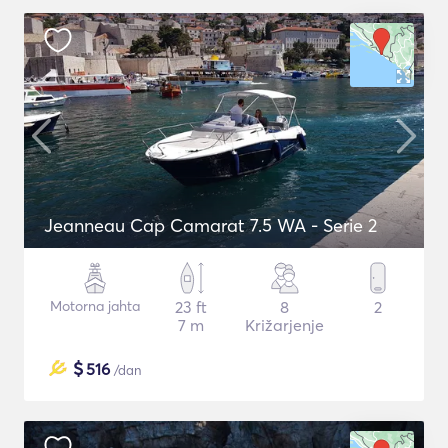
Jeanneau Cap Camarat 7.5 WA - Serie 2
Motorna jahta
23 ft
8
2
7 m
Križarjenje
$
516
/dan