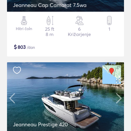
Jeanneau Cap Camarat 7.5wa
Hitri čoln
25 ft
6
1
8 m
Križarjenje
$
803
/dan
Jeanneau Prestige 420