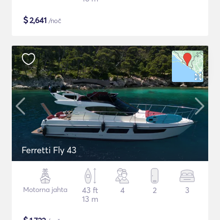
$
2,641
/noč
Ferretti Fly 43
Motorna jahta
43 ft
4
2
3
13 m