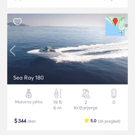
Sea Ray 180
Motorna jahta
19 ft
2
0
6 m
Križarjenje
$
344
5.0
/dan
(26
pregledi
)