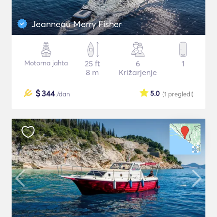
Jeanneau Merry Fisher
Motorna jahta
25 ft
6
1
8 m
Križarjenje
$
344
5.0
/dan
(1
pregledi
)