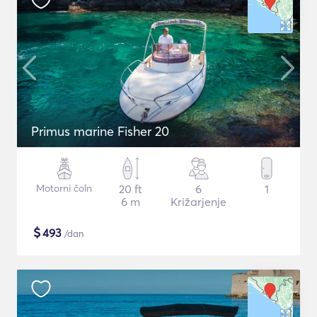
Primus marine Fisher 20
Motorni čoln
20 ft
6
1
6 m
Križarjenje
$
493
/dan