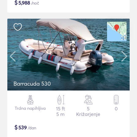
$
5,988
/noč
Barracuda 530
Trdna napihljiva
15 ft
5
0
5 m
Križarjenje
$
539
/dan