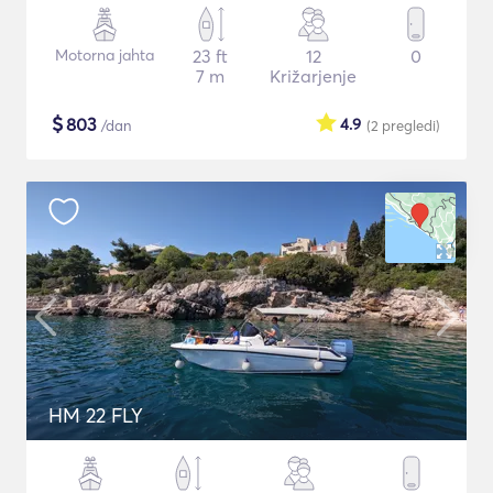
Motorna jahta
23 ft
12
0
7 m
Križarjenje
$
803
4.9
/dan
(2
pregledi
)
HM 22 FLY