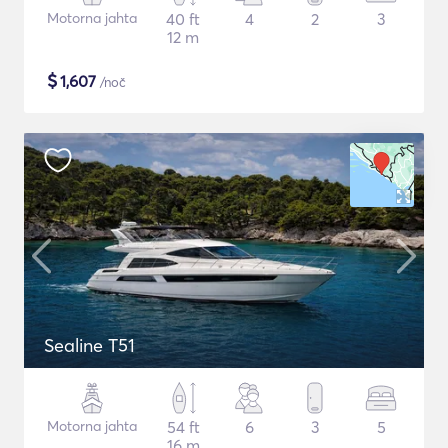
Motorna jahta
40 ft
4
2
3
12 m
$
1,607
/noč
Sealine T51
Motorna jahta
54 ft
6
3
5
16 m