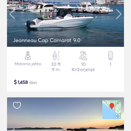
Jeanneau Cap Camarat 9.0
Motorna jahta
30 ft
10
1
9 m
Križarjenje
$
1,458
/dan