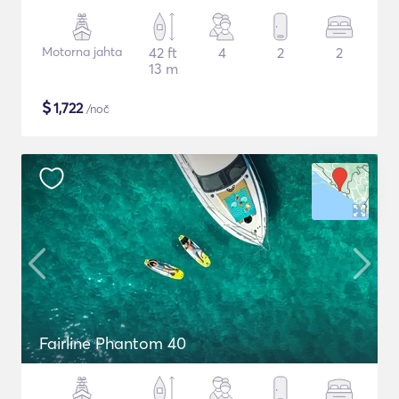
Motorna jahta
42 ft
4
2
2
13 m
$
1,722
/noč
Fairline Phantom 40