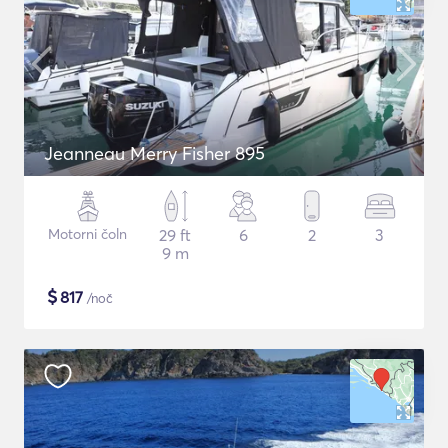
Jeanneau Merry Fisher 895
Motorni čoln
29 ft
6
2
3
9 m
$
817
/noč