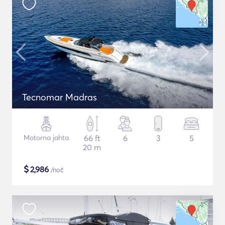
Tecnomar Madras
Motorna jahta
66 ft
6
3
5
20 m
$
2,986
/noč