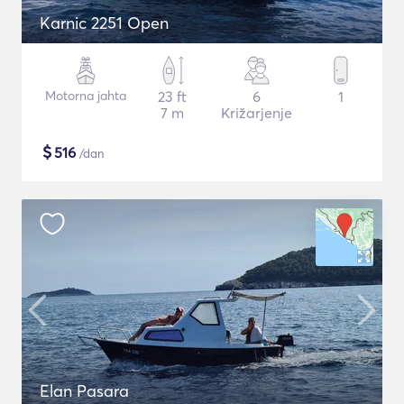
Karnic 2251 Open
Motorna jahta
23 ft
6
1
7 m
Križarjenje
$
516
/dan
Elan Pasara