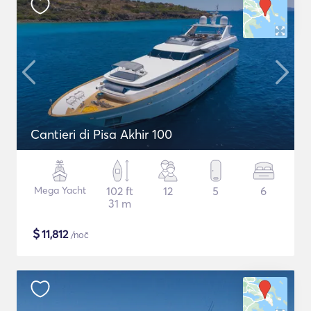
Cantieri di Pisa Akhir 100
Mega Yacht
102 ft
12
5
6
31 m
$
11,812
/noč