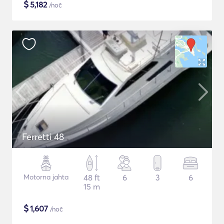
$
5,182
/noč
Ferretti 48
Motorna jahta
48 ft
6
3
6
15 m
$
1,607
/noč