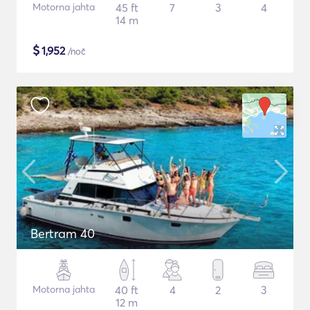
Motorna jahta
45 ft
7
3
4
14 m
$
1,952
/noč
Bertram 40
Motorna jahta
40 ft
4
2
3
12 m