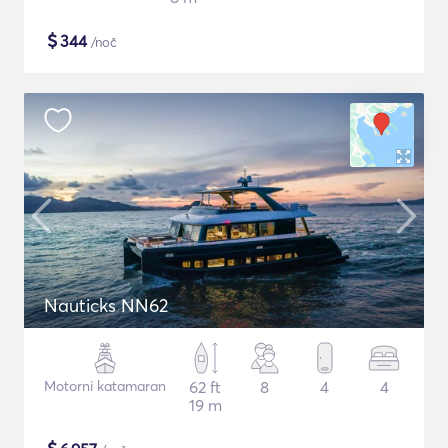
$
344
/noč
Nauticks NN62
Motorni katamaran
62 ft
8
4
4
19 m