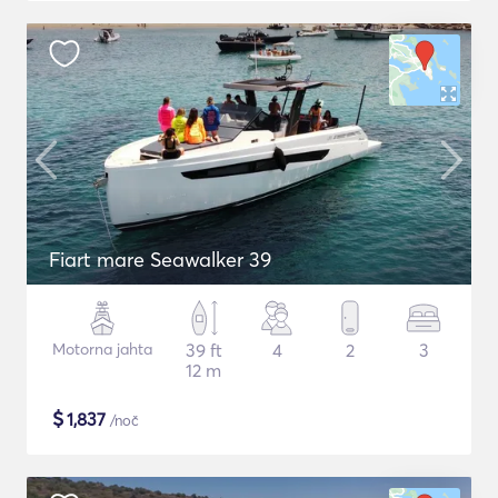
Fiart mare Seawalker 39
Motorna jahta
39 ft
4
2
3
12 m
$
1,837
/noč