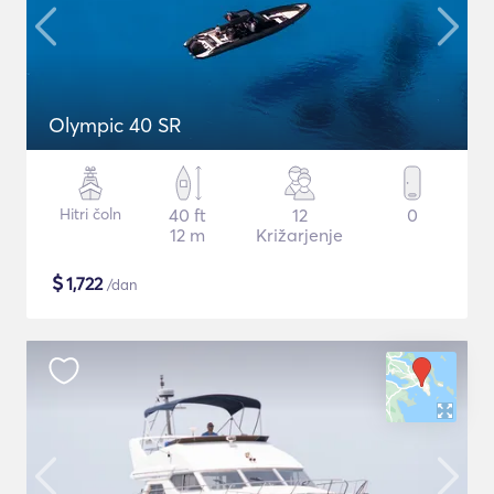
Olympic 40 SR
Hitri čoln
40 ft
12
0
12 m
Križarjenje
$
1,722
/dan