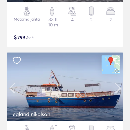
Motorna jahta
33 ft
4
2
2
10 m
$
799
/noč
egland nikolson