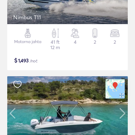
Nimbus T11
Motorna jahta
41 ft
4
2
2
12 m
$
1,493
/noč