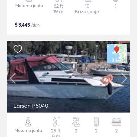
Motorna jahta
62 ft
10
1
19 m
Križarjenje
$
3,445
/dan
Larson P6040
Motorna jahta
25 ft
2
2
2
8 m