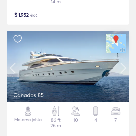
14 m
$
1,952
/noč
Canados 85
Motorna jahta
86 ft
10
4
7
26 m