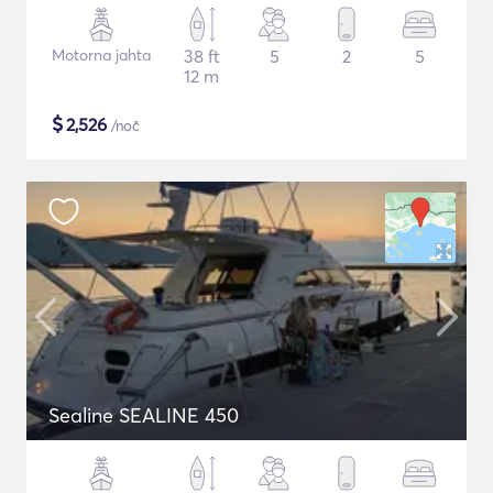
Motorna jahta
38 ft
5
2
5
12 m
$
2,526
/noč
Sealine SEALINE 450