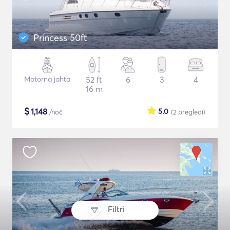
Princess 50ft
Motorna jahta
52 ft
6
3
4
16 m
$
1,148
5.0
/noč
(2
pregledi
)
Filtri