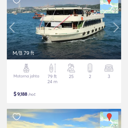
M/B 79 ft
Motorna jahta
79 ft
25
2
3
24 m
$
9,188
/noč