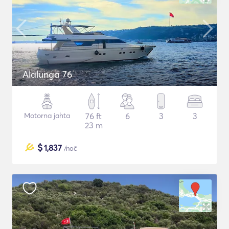
Alalunga 76
Motorna jahta
76 ft
6
3
3
23 m
$
1,837
/noč