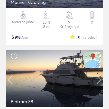
Mariner 7.5 diving
Motorna jahta
25 ft
9
0
8 m
Križarjenje
$
918
5.0
/dan
(1
pregledi
)
Bertram 38