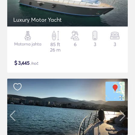
Luxury Motor Yacht
Motorna jahta
85 ft
6
3
3
26 m
$
3,445
/noč