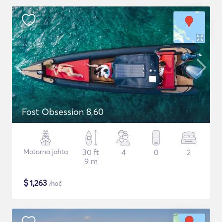
Fost Obsession 8,60
Motorna jahta
30 ft
4
0
2
9 m
$
1,263
/noč