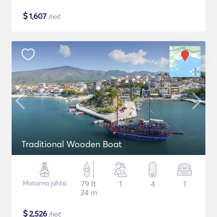
$
1,607
/noč
Traditional Wooden Boat
Motorna jahta
79 ft
1
4
1
24 m
$
2,526
/noč