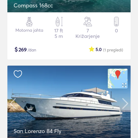
Compass 168cc
Motorna jahta
17 ft
7
0
5 m
Križarjenje
$
269
5.0
/dan
(1
pregledi
)
San Lorenzo 84 Fly