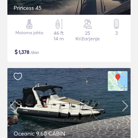
Princess 45
Motorna jahta
46 ft
25
3
14 m
Križarjenje
$
1,378
/dan
Oceanic 9.60 CABIN