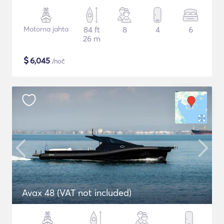
Motorna jahta
84 ft
8
4
6
26 m
$
6,045
/noč
Avax 48 (VAT not included)