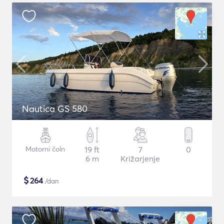
Nautica GS 580
Motorni čoln
19 ft
7
0
6 m
Križarjenje
$
264
/dan