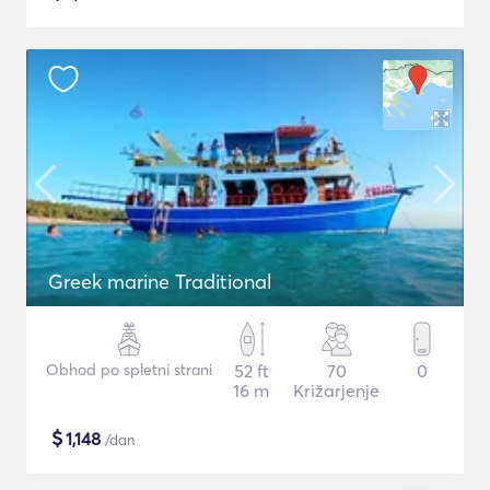
Greek marine Traditional
Obhod po spletni strani
52 ft
70
0
16 m
Križarjenje
$
1,148
/dan