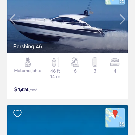
Pershing 46
Motorna jahta
46 ft
6
3
4
14 m
$
1,424
/noč