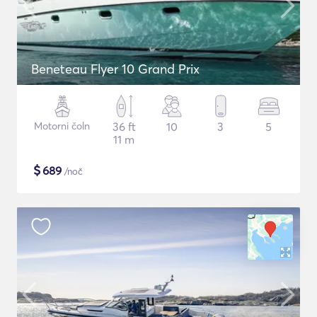
Beneteau Flyer 10 Grand Prix
Motorni čoln
36 ft
10
3
5
11 m
$
689
/noč