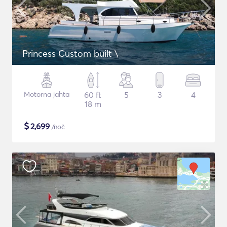
Princess Custom built \
Motorna jahta
60 ft
5
3
4
18 m
$
2,699
/noč