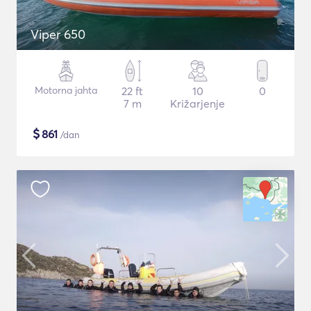
Viper 650
Motorna jahta
22 ft
10
0
7 m
Križarjenje
$
861
/dan