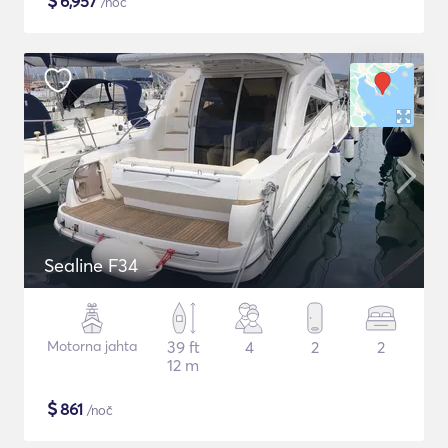
$
6,957
/noč
Sealine F34
Motorna jahta
39 ft
4
2
2
12 m
$
861
/noč