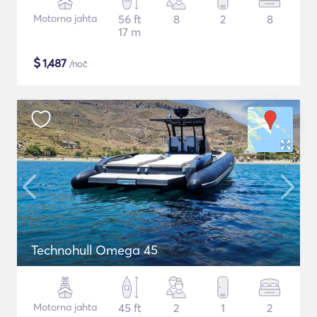
Motorna jahta
56 ft
8
2
8
17 m
$
1,487
/noč
Technohull Omega 45
Motorna jahta
45 ft
2
1
2