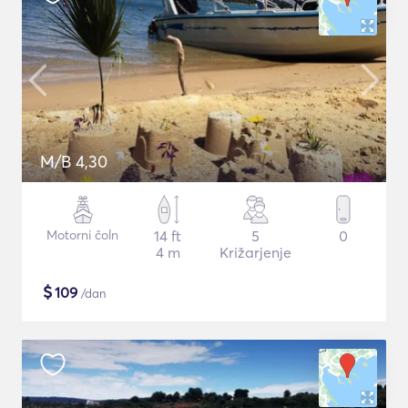
M/B 4,30
Motorni čoln
14 ft
5
0
4 m
Križarjenje
$
109
/dan