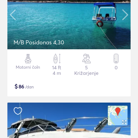
M/B Posidonas 4,30
Motorni čoln
14 ft
5
0
4 m
Križarjenje
$
86
/dan