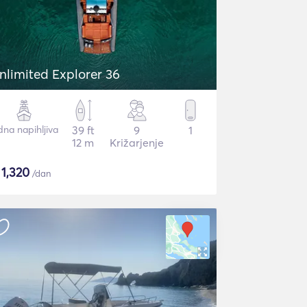
nlimited Explorer 36
dna napihljiva
39 ft
9
1
12 m
Križarjenje
$
1,320
/dan