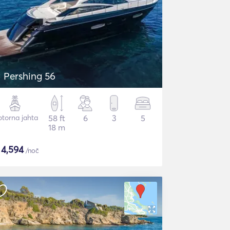
Pershing 56
torna jahta
58 ft
6
3
5
18 m
$
4,594
/noč