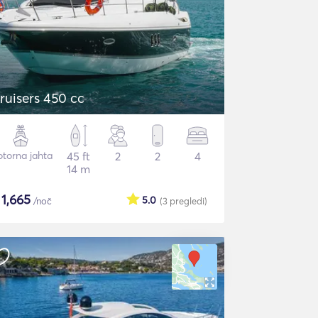
ruisers 450 cc
torna jahta
45 ft
2
2
4
14 m
$
1,665
5.0
/noč
(3
pregledi
)