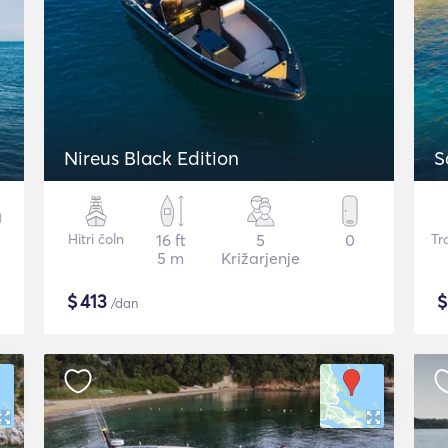
Nireus Black Edition
S
Hitri čoln
16 ft
5
0
Tr
5 m
Križarjenje
$
413
/dan