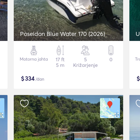
Poseidon Blue Water 170 (2026)
U
Motorna jahta
17 ft
5
0
Tr
5 m
Križarjenje
$
334
/dan