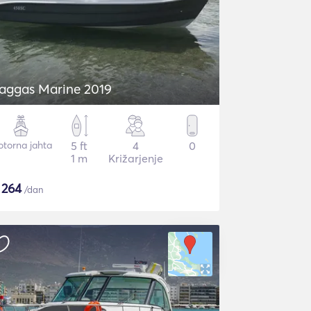
aggas Marine 2019
torna jahta
5 ft
4
0
1 m
Križarjenje
$
264
/dan