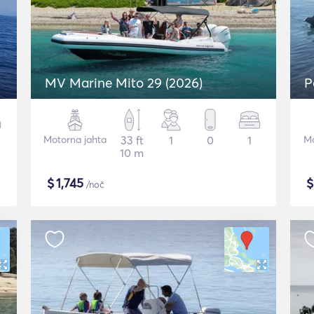
MV Marine Mito 29 (2026)
P
Motorna jahta
33 ft
1
0
1
Mo
10 m
$
1,745
/noč