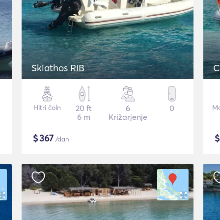
Skiathos RIB
C
Hitri čoln
20 ft
6
0
Mo
6 m
Križarjenje
$
367
/dan