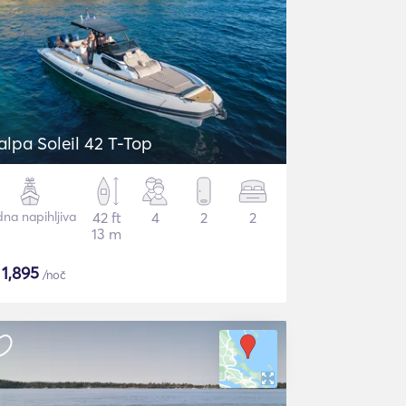
alpa Soleil 42 T-Top
dna napihljiva
42 ft
4
2
2
13 m
$
1,895
/noč