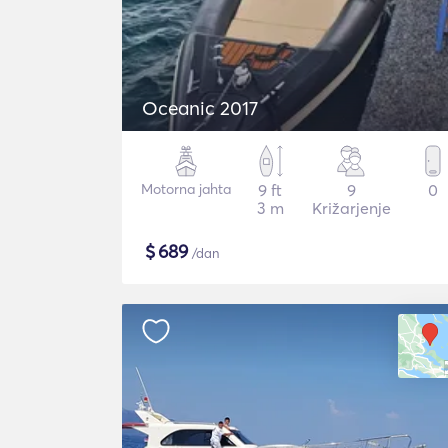
Oceanic 2017
Motorna jahta
9 ft
9
0
3 m
Križarjenje
$
689
/dan