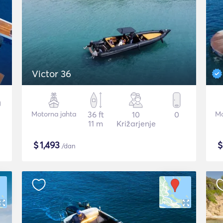
Victor 36
Motorna jahta
36 ft
10
0
Mo
11 m
Križarjenje
$
1,493
/dan