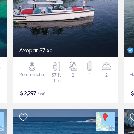
Axopar 37 xc
Motorna jahta
37 ft
2
1
2
Mo
11 m
$
2,297
/noč