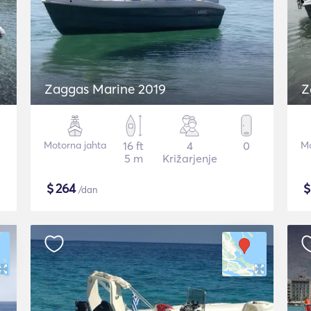
Zaggas Marine 2019
Z
Motorna jahta
16 ft
4
0
Mo
5 m
Križarjenje
$
264
/dan