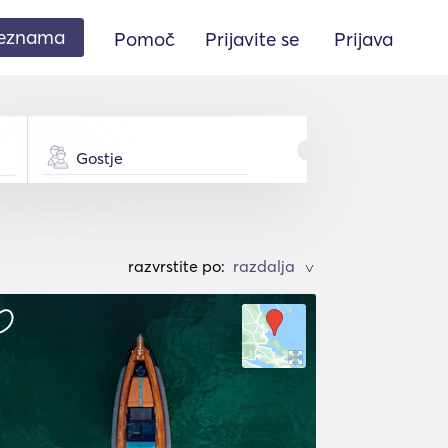
seznama
Pomoč
Prijavite se
Prijava
Gostje
razvrstite po:
>