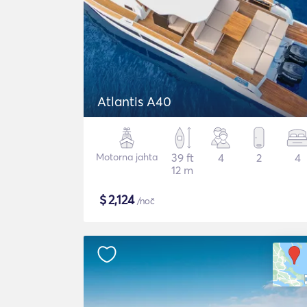
Atlantis A40
Motorna jahta
39 ft
4
2
4
12 m
$
2,124
/noč