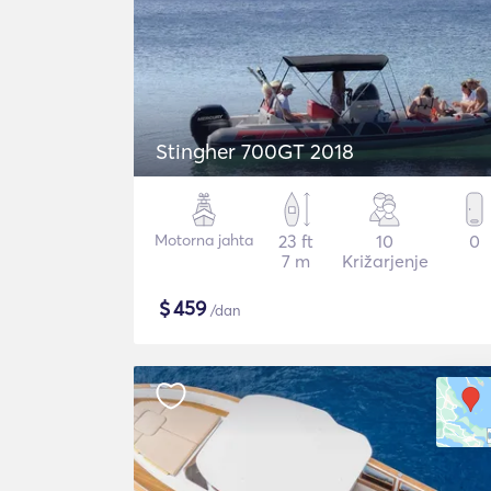
Stingher 700GT 2018
Motorna jahta
23 ft
10
0
7 m
Križarjenje
$
459
/dan