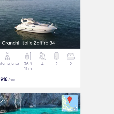
Cranchi-Italie Zaffiro 34
torna jahta
36 ft
4
2
2
11 m
$
918
/noč