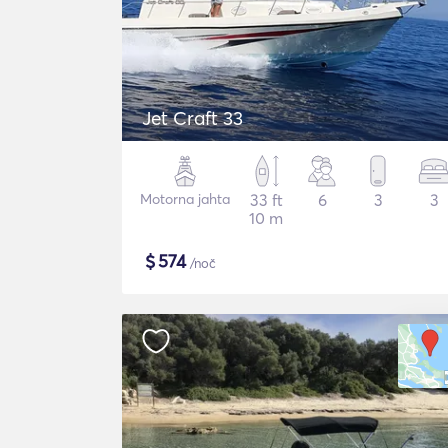
Jet Craft 33
Motorna jahta
33 ft
6
3
3
10 m
$
574
/noč