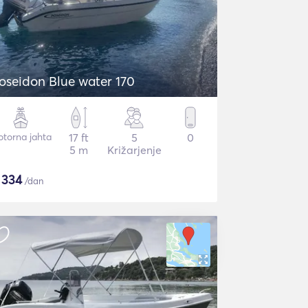
oseidon Blue water 170
torna jahta
17 ft
5
0
5 m
Križarjenje
$
334
/dan