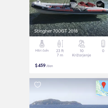
Stingher 700GT 2018
Hitri čoln
23 ft
10
0
7 m
Križarjenje
$
459
/dan