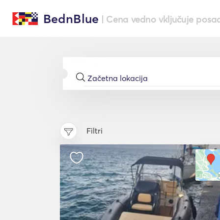
BednBlue
| Cena vedno vključuje posa
Filtri