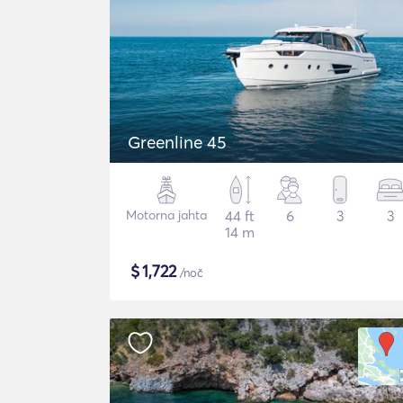
Greenline 45
Motorna jahta
44 ft
6
3
3
14 m
$
1,722
/noč