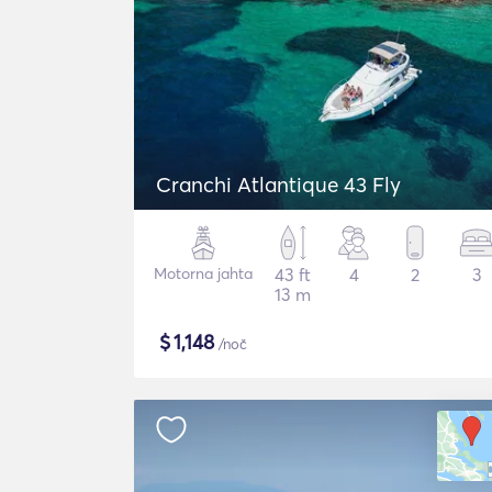
Cranchi Atlantique 43 Fly
Motorna jahta
43 ft
4
2
3
13 m
$
1,148
/noč