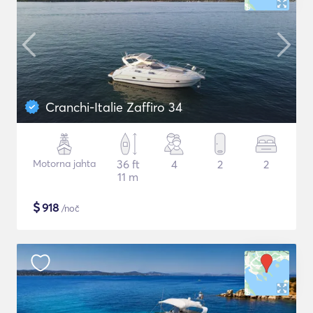
Cranchi-Italie Zaffiro 34
Motorna jahta
36 ft
4
2
2
11 m
$
918
/noč