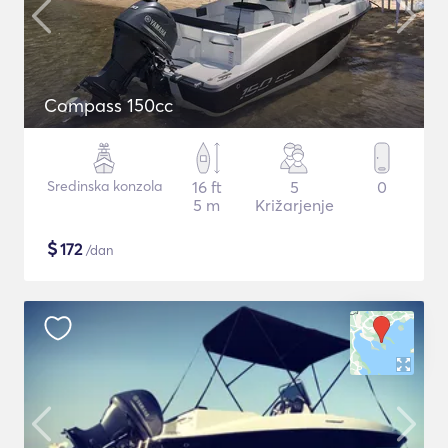
Compass 150cc
Sredinska konzola
16 ft
5
0
5 m
Križarjenje
$
172
/dan