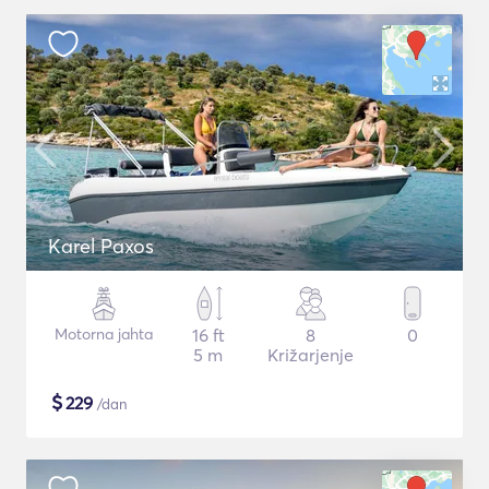
Karel Paxos
Motorna jahta
16 ft
8
0
5 m
Križarjenje
$
229
/dan