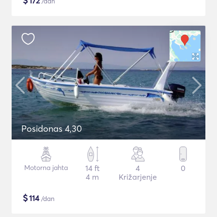
$
172
/dan
Posidonas 4,30
Motorna jahta
14 ft
4
0
4 m
Križarjenje
$
114
/dan