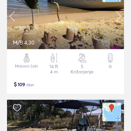
M/B 4,30
Motorni čoln
14 ft
5
0
4 m
Križarjenje
$
109
/dan