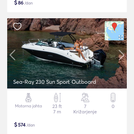
$
86
/dan
Sea-Ray 230 Sun Sport Outboard
Motorna jahta
23 ft
7
0
7 m
Križarjenje
$
574
/dan