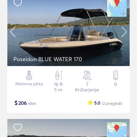
Poseidon BLUE WATER 170
Motorna jahta
16 ft
7
0
5 m
Križarjenje
$
206
5.0
/dan
(2
pregledi
)