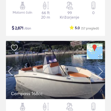
Motorni čoln
66 ft
99
0
20 m
Križarjenje
$
2,871
5.0
/dan
(57
pregledi
)
Compass 168cc