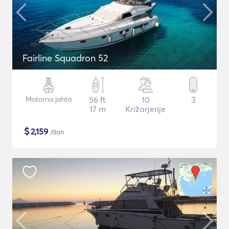
Fairline Squadron 52
Motorna jahta
56 ft
10
3
17 m
Križarjenje
$
2,159
/dan