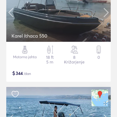
Karel Ithaca 550
Motorna jahta
18 ft
8
0
5 m
Križarjenje
$
344
/dan