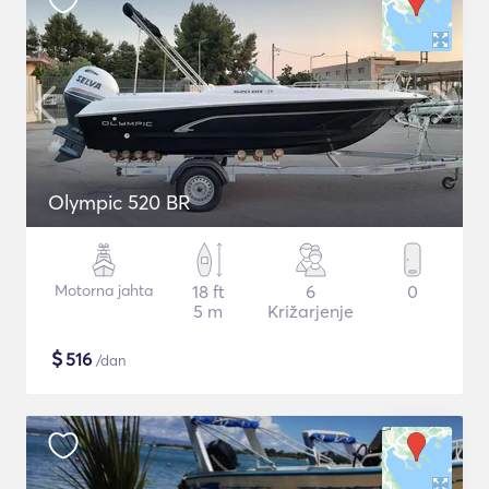
Olympic 520 BR
Motorna jahta
18 ft
6
0
5 m
Križarjenje
$
516
/dan