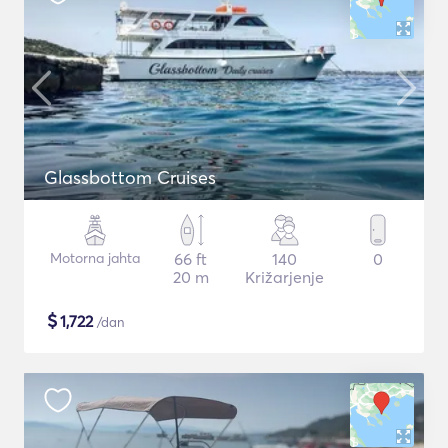
Glassbottom Cruises
Motorna jahta
66 ft
140
0
20 m
Križarjenje
$
1,722
/dan