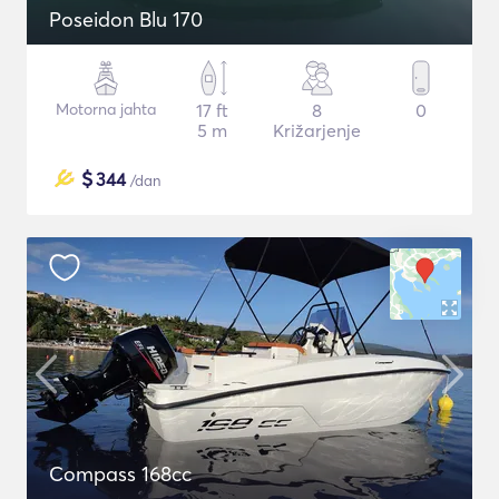
Poseidon Blu 170
Motorna jahta
17 ft
8
0
5 m
Križarjenje
$
344
/dan
Compass 168cc