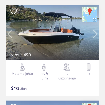
Nireus 490
Motorna jahta
16 ft
5
0
5 m
Križarjenje
$
172
/dan