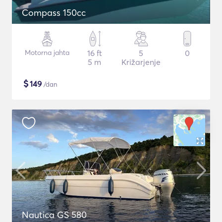
Compass 150cc
Motorna jahta
16 ft
5
0
5 m
Križarjenje
$
149
/dan
Nautica GS 580