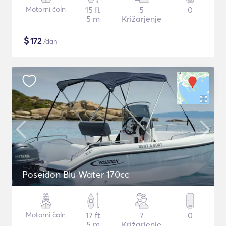
Motorni čoln
15 ft
5
0
5 m
Križarjenje
$
172
/dan
Poseidon Blu Water 170cc
Motorni čoln
17 ft
7
0
5 m
Križarjenje