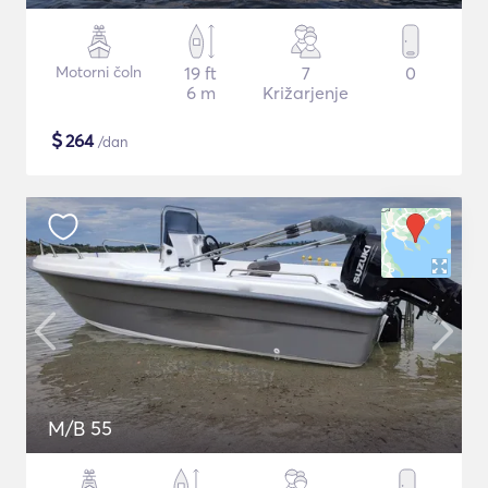
Motorni čoln
19 ft
7
0
6 m
Križarjenje
$
264
/dan
M/B 55