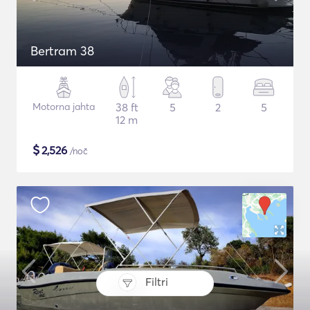
Bertram 38
Motorna jahta
38 ft
5
2
5
12 m
$
2,526
/noč
Filtri