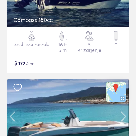
Compass 150cc
Sredinska konzola
16 ft
5
0
5 m
Križarjenje
$
172
/dan