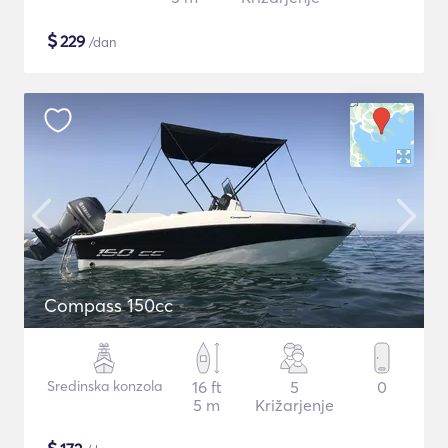
$
229
/dan
Compass 150cc
Sredinska konzola
16 ft
5
0
5 m
Križarjenje