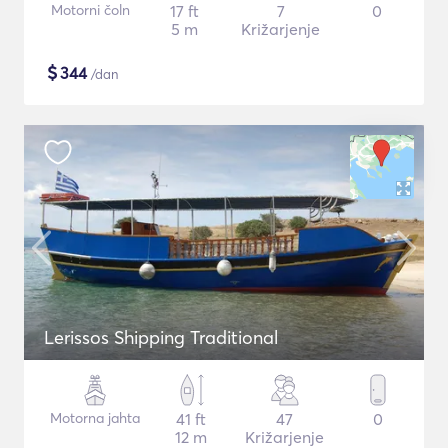
Motorni čoln
17 ft
7
0
5 m
Križarjenje
$
344
/dan
Lerissos Shipping Traditional
Motorna jahta
41 ft
47
0
12 m
Križarjenje