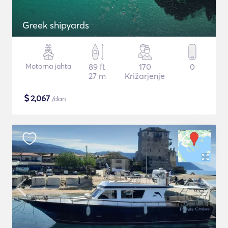
Greek shipyards
Motorna jahta
89 ft
170
0
27 m
Križarjenje
$
2,067
/dan