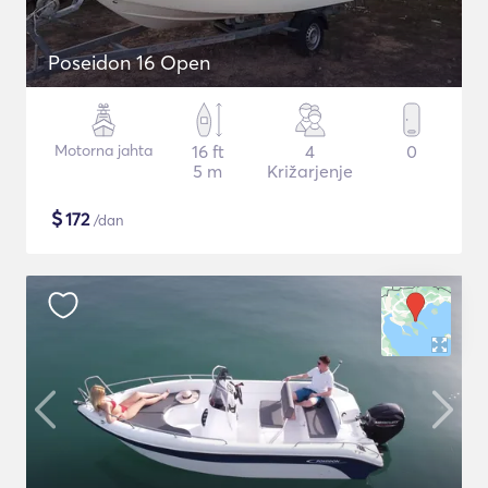
Poseidon 16 Open
Motorna jahta
16 ft
4
0
5 m
Križarjenje
$
172
/dan