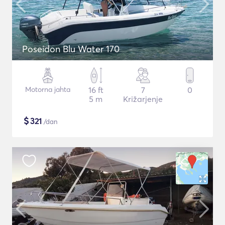
Poseidon Blu Water 170
Motorna jahta
16 ft
7
0
5 m
Križarjenje
$
321
/dan