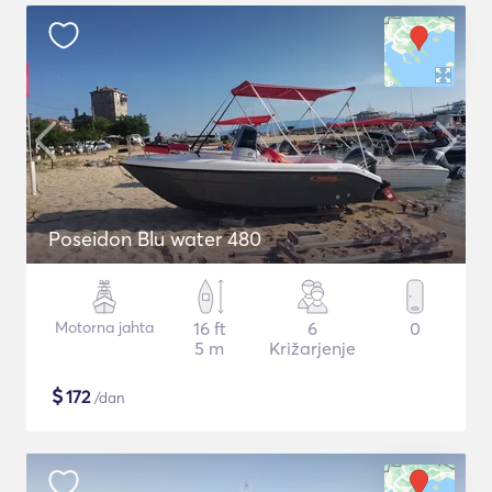
Poseidon Blu water 480
Motorna jahta
16 ft
6
0
5 m
Križarjenje
$
172
/dan