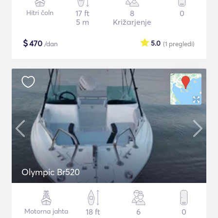
Hitri čoln
17 ft
8
0
5 m
Križarjenje
$
470
5.0
/dan
(1
pregledi
)
Olympic Br520
Motorna jahta
18 ft
6
0