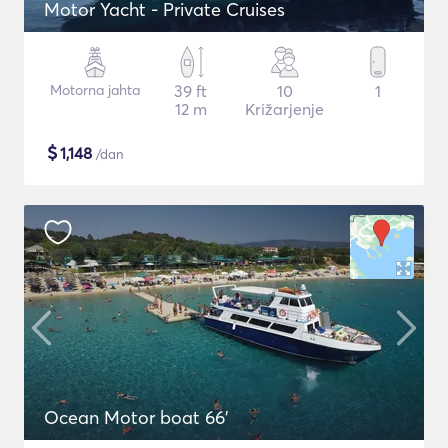
Motor Yacht - Private Cruises
Motorna jahta
39 ft
10
1
12 m
Križarjenje
$
1,148
/dan
Ocean Motor boat 66'