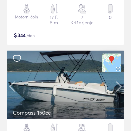
Motorni čoln
17 ft
7
0
5 m
Križarjenje
$
344
/dan
Compass 150cc