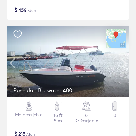
$
459
/dan
Poseidon Blu water 480
Motorna jahta
16 ft
6
0
5 m
Križarjenje
$
218
/dan