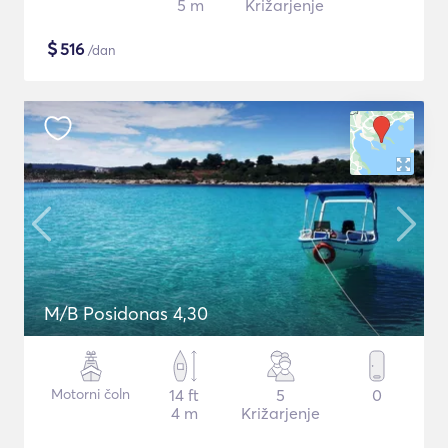
5 m
Križarjenje
$
516
/dan
M/B Posidonas 4,30
Motorni čoln
14 ft
5
0
4 m
Križarjenje