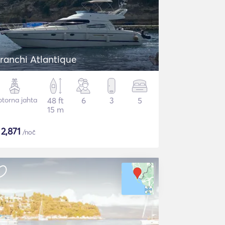
ranchi Atlantique
torna jahta
48 ft
6
3
5
15 m
$
2,871
/noč