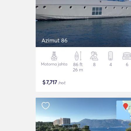
Azimut 86
Motorna jahta
86 ft
8
4
6
26 m
$
7,717
/noč