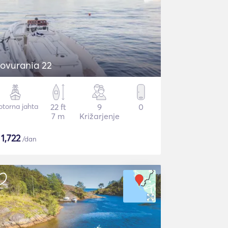
ovurania 22
torna jahta
22 ft
9
0
7 m
Križarjenje
$
1,722
/dan