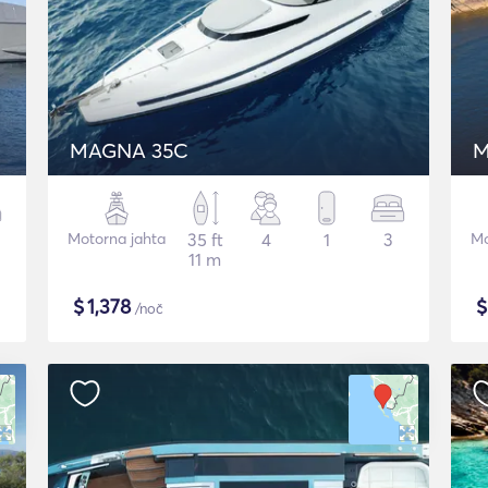
MAGNA 35C
M
Motorna jahta
35 ft
4
1
3
Mo
11 m
$
1,378
/noč