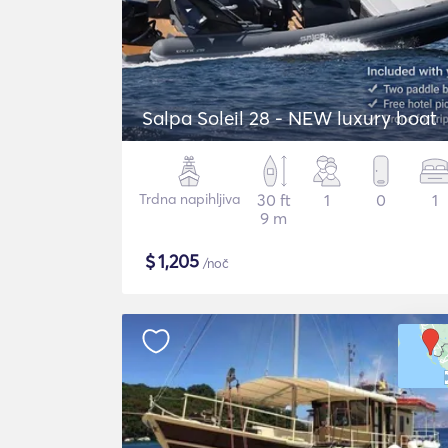
Salpa Soleil 28 - NEW luxury boat
Trdna napihljiva
30 ft
1
0
1
9 m
$
1,205
/noč