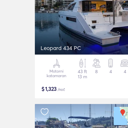
Leopard 434 PC
Motorni
43 ft
8
4
4
katamaran
13 m
$
1,323
/noč