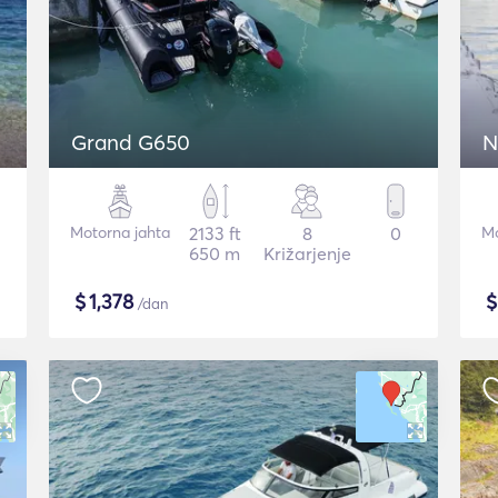
Grand G650
N
Motorna jahta
2133 ft
8
0
Mo
650 m
Križarjenje
$
1,378
/dan