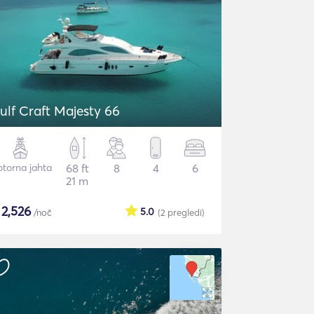
ulf Craft Majesty 66
torna jahta
68 ft
8
4
6
21 m
$
2,526
5.0
/noč
(2
pregledi
)