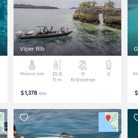
Viper Rib
G
Motorni čoln
35 ft
11
0
Mo
11 m
Križarjenje
$
1,378
/dan