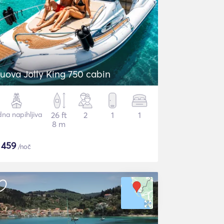
uova Jolly King 750 cabin
dna napihljiva
26 ft
2
1
1
8 m
$
459
/noč