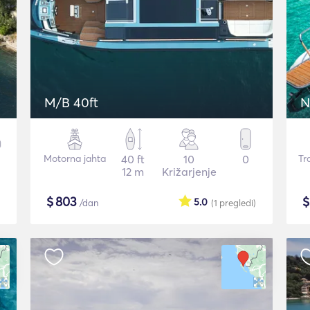
M/B 40ft
N
Motorna jahta
40 ft
10
0
Tr
12 m
Križarjenje
$
803
5.0
/dan
(1
pregledi
)