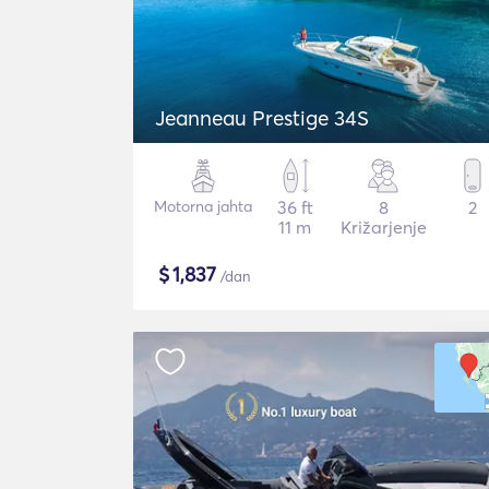
Jeanneau Prestige 34S
Motorna jahta
36 ft
8
2
11 m
Križarjenje
$
1,837
/dan