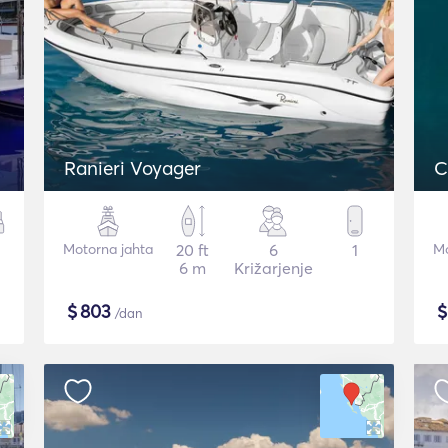
Ranieri Voyager
C
Motorna jahta
20 ft
6
1
Mo
6 m
Križarjenje
$
803
/dan