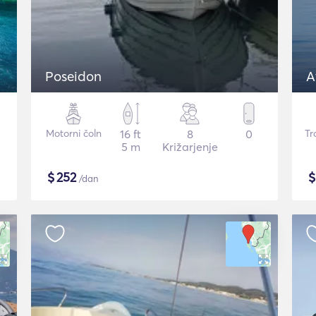
Poseidon
A
Motorni čoln
16 ft
8
0
Tr
5 m
Križarjenje
$
252
/dan