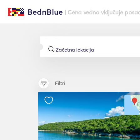
BednBlue
| Cena vedno vključuje posa
Filtri