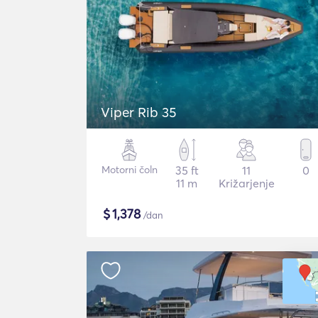
Viper Rib 35
Motorni čoln
35 ft
11
0
11 m
Križarjenje
$
1,378
/dan