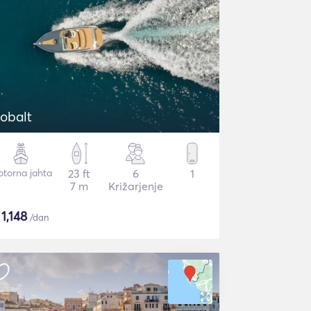
obalt
torna jahta
23 ft
6
1
7 m
Križarjenje
$
1,148
/dan