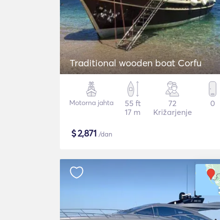
Traditional wooden boat Corfu
Motorna jahta
55 ft
72
0
17 m
Križarjenje
$
2,871
/dan