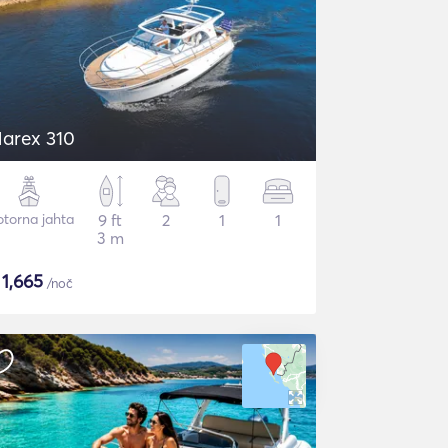
arex 310
torna jahta
9 ft
2
1
1
3 m
$
1,665
/noč