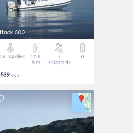
ttack 600
dna napihljiva
20 ft
7
0
6 m
Križarjenje
$
539
/dan