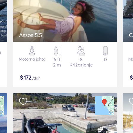
Assos 5.5
C
Motorna jahta
6 ft
8
0
Mo
2 m
Križarjenje
$
172
/dan