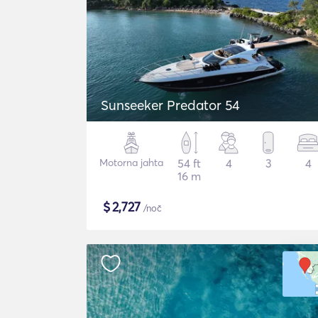
Sunseeker Predator 54
Motorna jahta
54 ft
4
3
4
16 m
$
2,727
/noč