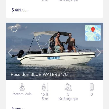
$
401
/dan
Poseidon BLUE WATERS 170
Motorni čoln
16 ft
5
0
5 m
Križarjenje