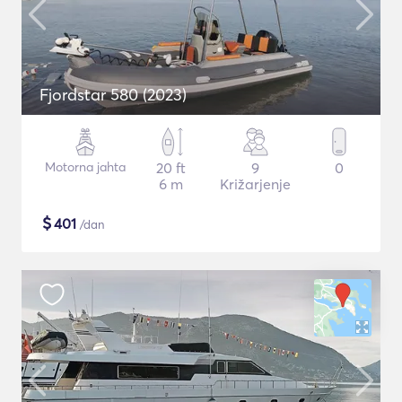
Fjordstar 580 (2023)
Motorna jahta
20 ft
9
0
6 m
Križarjenje
$
401
/dan