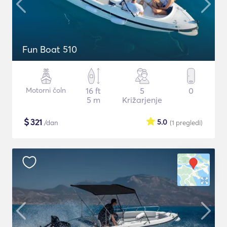
Fun Boat 510
Motorni čoln
16 ft
5
0
5 m
Križarjenje
$
321
5.0
/dan
(1
pregledi
)