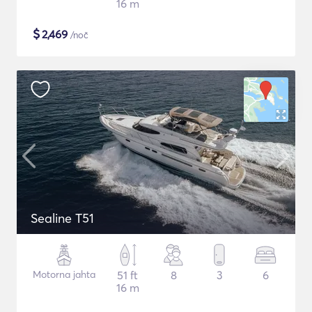
16 m
$
2,469
/noč
Sealine T51
Motorna jahta
51 ft
8
3
6
16 m