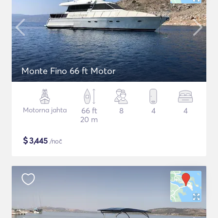
Monte Fino 66 ft Motor
Motorna jahta
66 ft
8
4
4
20 m
$
3,445
/noč