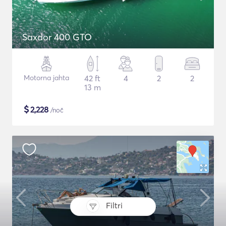
Saxdor 400 GTO
Motorna jahta
42 ft
4
2
2
13 m
$
2,228
/noč
Filtri