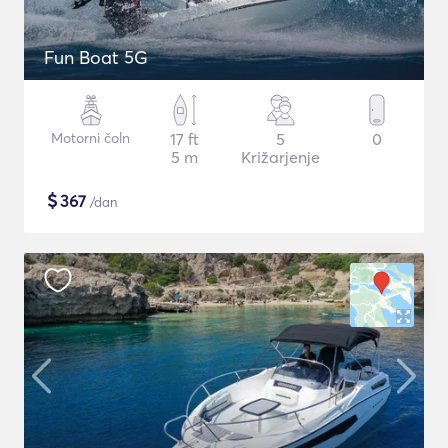
Fun Boat 5G
Motorni čoln
17 ft
5
0
5 m
Križarjenje
$
367
/dan