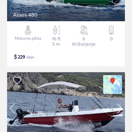
Assos 480
Motorna jahta
16 ft
6
0
5 m
Križarjenje
$
229
/dan