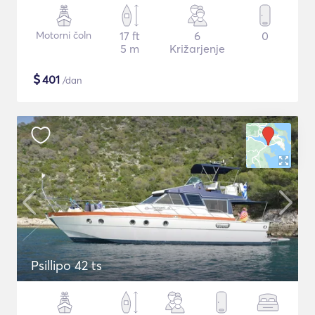
Motorni čoln
17 ft
6
0
5 m
Križarjenje
$
401
/dan
Psillipo 42 ts