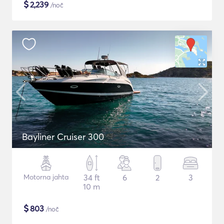
$
2,239
/noč
Bayliner Cruiser 300
Motorna jahta
34 ft
6
2
3
10 m
$
803
/noč