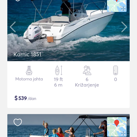
Karnic 1851
Motorna jahta
19 ft
6
0
6 m
Križarjenje
$
539
/dan