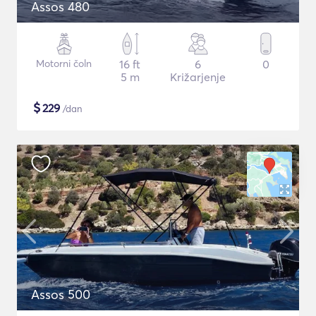
Assos 480
Motorni čoln
16 ft
6
0
5 m
Križarjenje
$
229
/dan
Assos 500