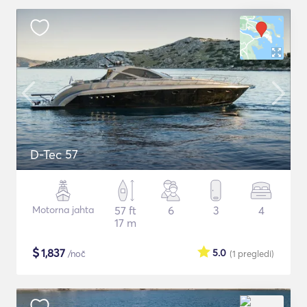
D-Tec 57
Motorna jahta
57 ft
6
3
4
17 m
$
1,837
5.0
/noč
(1
pregledi
)