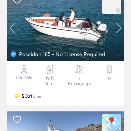
Poseidon 185 - No License Required
Hitri čoln
19 ft
7
0
6 m
Križarjenje
$
321
/dan