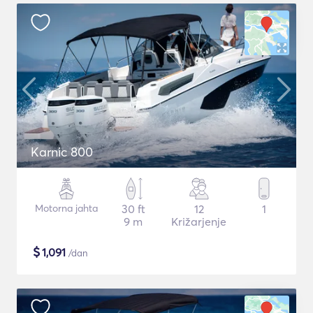
Karnic 800
Motorna jahta
30 ft
12
1
9 m
Križarjenje
$
1,091
/dan