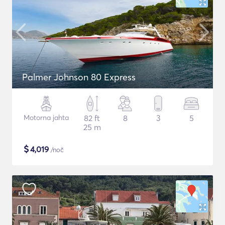
Palmer Johnson 80 Express
Motorna jahta
82 ft
8
3
5
25 m
$
4,019
/noč