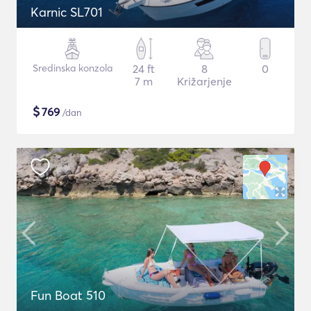
Karnic SL701
Sredinska konzola
24 ft
8
0
7 m
Križarjenje
$
769
/dan
Fun Boat 510