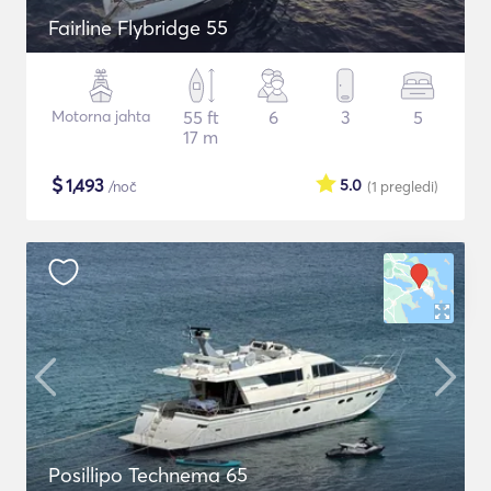
Fairline Flybridge 55
Motorna jahta
55 ft
6
3
5
17 m
$
1,493
5.0
/noč
(1
pregledi
)
Posillipo Technema 65