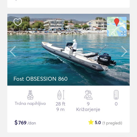
Fost OBSESSION 860
Trdna napihljiva
28 ft
9
0
9 m
Križarjenje
$
769
5.0
/dan
(1
pregledi
)