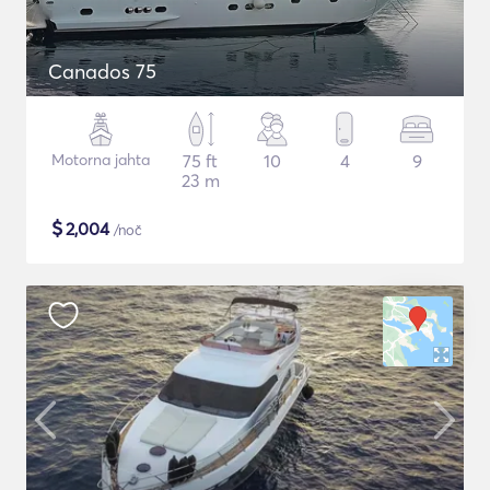
Canados 75
Motorna jahta
75 ft
10
4
9
23 m
$
2,004
/noč