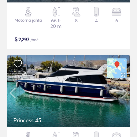
Motorna jahta
66 ft
8
4
6
20 m
$
2,297
/noč
Princess 45