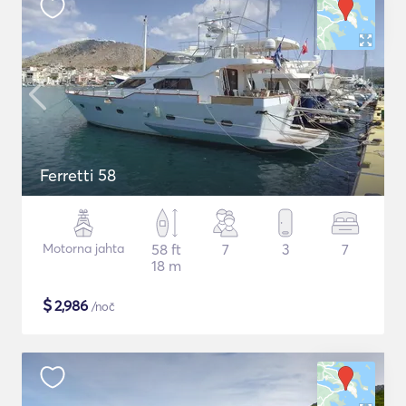
Ferretti 58
Motorna jahta
58 ft
7
3
7
18 m
$
2,986
/noč