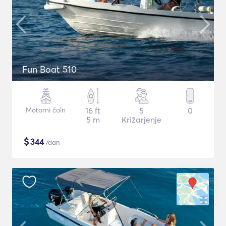
Fun Boat 510
Motorni čoln
16 ft
5
0
5 m
Križarjenje
$
344
/dan