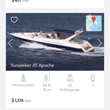
$
401
/dan
Sunseeker 45 Apache
Motorna jahta
49 ft
10
1
15 m
Križarjenje
$
1,378
/dan