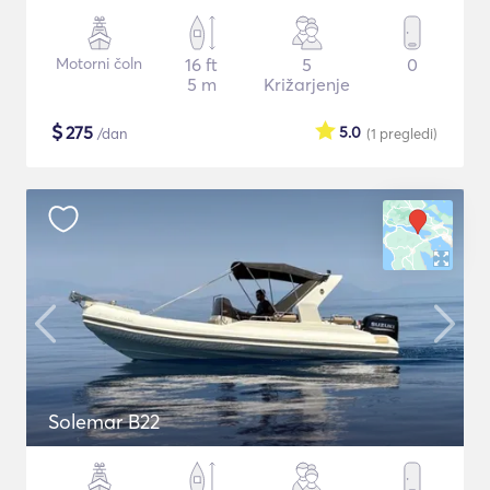
Motorni čoln
16 ft
5
0
5 m
Križarjenje
$
275
5.0
/dan
(1
pregledi
)
Solemar B22