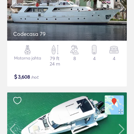
Codecasa 79
Motorna jahta
79 ft
8
4
4
24 m
$
3,608
/noč