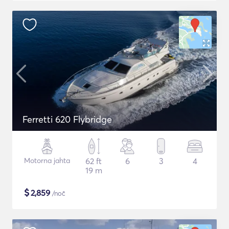
Ferretti 620 Flybridge
Motorna jahta
62 ft
6
3
4
19 m
$
2,859
/noč