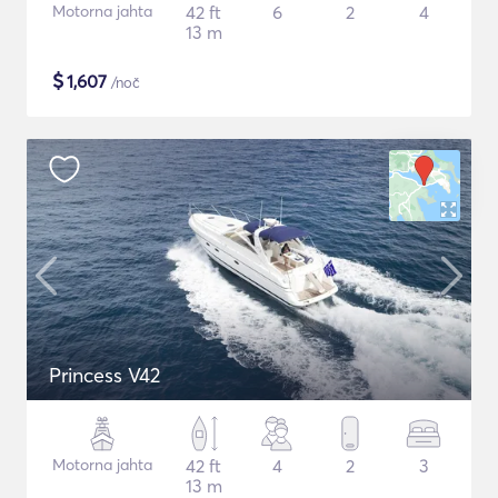
Motorna jahta
42 ft
6
2
4
13 m
$
1,607
/noč
Princess V42
Motorna jahta
42 ft
4
2
3
13 m