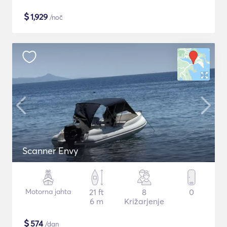
$
1,929
/noč
Scanner Envy
Motorna jahta
21 ft
8
0
6 m
Križarjenje
$
574
/dan