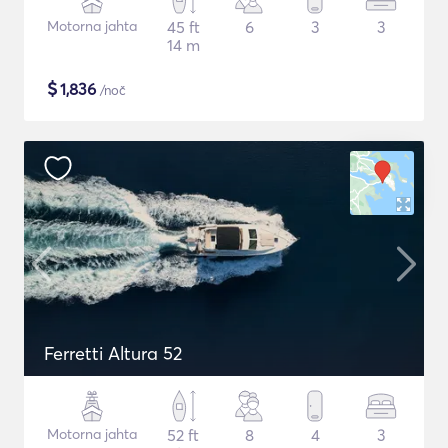
Motorna jahta
45 ft
6
3
3
14 m
$
1,836
/noč
Ferretti Altura 52
Motorna jahta
52 ft
8
4
3