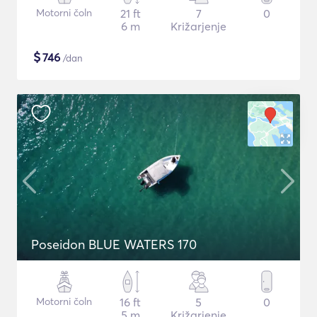
Motorni čoln
21 ft
7
0
6 m
Križarjenje
$
746
/dan
Poseidon BLUE WATERS 170
Motorni čoln
16 ft
5
0
5 m
Križarjenje