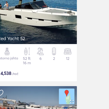
ed Yacht 52
torna jahta
52 ft
6
2
12
16 m
$
4,538
/noč