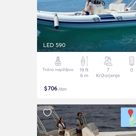
LED 590
Trdna napihljiva
19 ft
7
0
6 m
Križarjenje
$
706
/dan