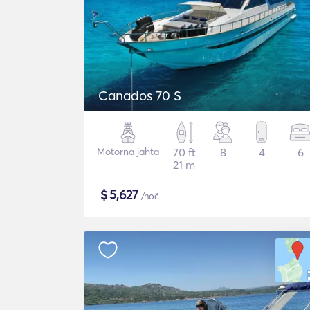
Canados 70 S
Motorna jahta
70 ft
8
4
6
21 m
$
5,627
/noč