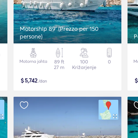
Motorship 89' (Prezzo per 150
persone)
P
Motorna jahta
89 ft
100
0
Mo
27 m
Križarjenje
$
5,742
/dan