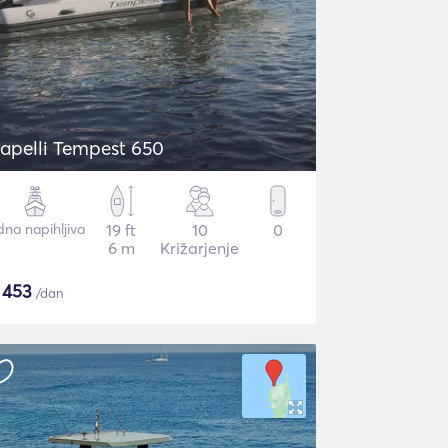
apelli Tempest 650
dna napihljiva
19 ft
10
0
6 m
Križarjenje
$
453
/dan