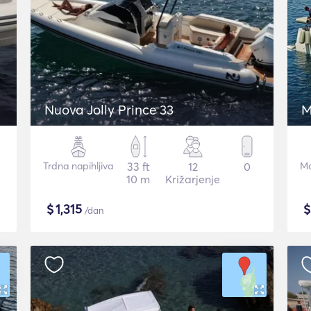
Nuova Jolly Prince 33
M
Trdna napihljiva
33 ft
12
0
Mo
10 m
Križarjenje
$
1,315
/dan