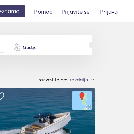
seznama
Pomoč
Prijavite se
Prijava
Gostje
razvrstite po:
>