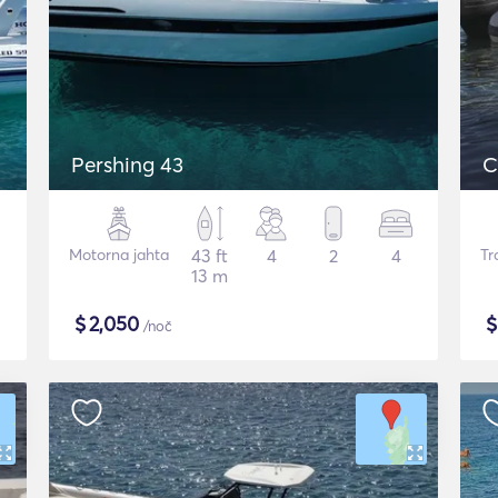
Pershing 43
C
Motorna jahta
43 ft
4
2
4
Tr
13 m
$
2,050
/noč