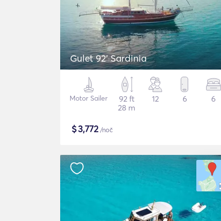
Gulet 92' Sardinia
Motor Sailer
92 ft
12
6
6
28 m
$
3,772
/noč