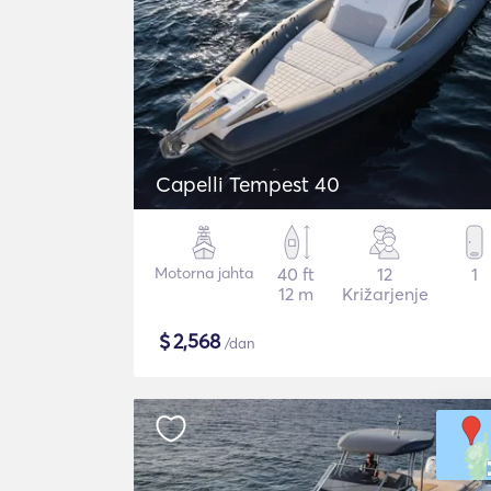
Capelli Tempest 40
Motorna jahta
40 ft
12
1
12 m
Križarjenje
$
2,568
/dan