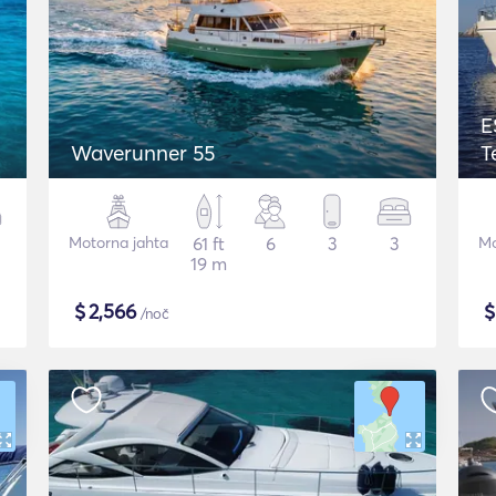
E
Waverunner 55
T
Motorna jahta
61 ft
6
3
3
Mo
19 m
$
2,566
/noč