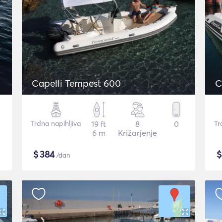
Capelli Tempest 600
C
Trdna napihljiva
19 ft
8
0
Tr
6 m
Križarjenje
$
384
/dan