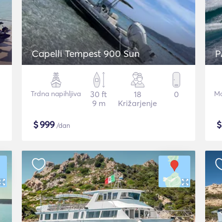
Capelli Tempest 900 Sun
P
Trdna napihljiva
30 ft
18
0
Mo
9 m
Križarjenje
$
999
/dan