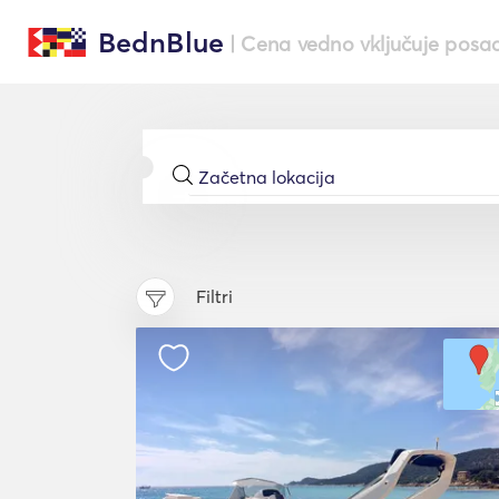
BednBlue
| Cena vedno vključuje posa
Filtri