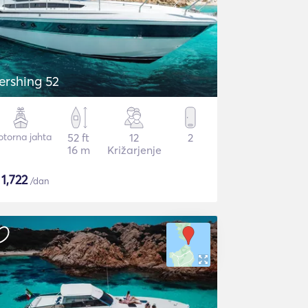
ershing 52
torna jahta
52 ft
12
2
16 m
Križarjenje
$
1,722
/dan