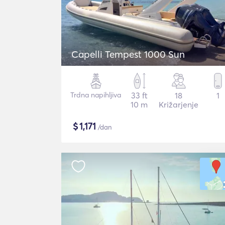
Capelli Tempest 1000 Sun
Trdna napihljiva
33 ft
18
1
10 m
Križarjenje
$
1,171
/dan