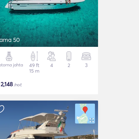
tama 50
torna jahta
49 ft
4
2
3
15 m
$
2,148
/noč