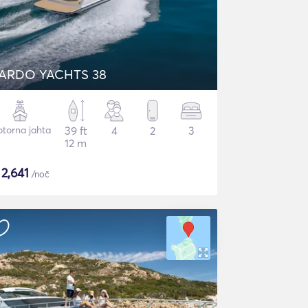
ARDO YACHTS 38
torna jahta
39 ft
4
2
3
12 m
$
2,641
/noč