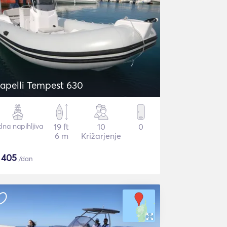
apelli Tempest 630
dna napihljiva
19 ft
10
0
6 m
Križarjenje
$
405
/dan