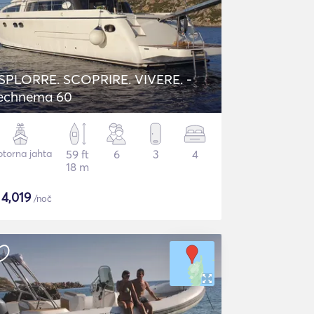
SPLORRE. SCOPRIRE. VIVERE. -
echnema 60
torna jahta
59 ft
6
3
4
18 m
$
4,019
/noč