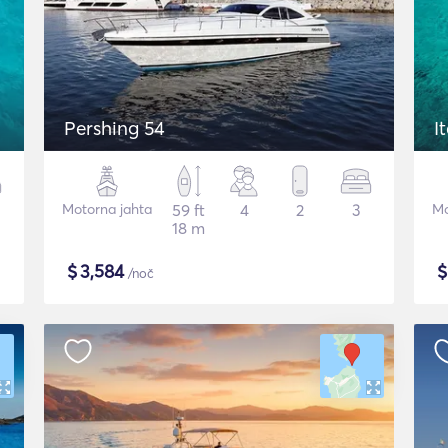
Pershing 54
I
Motorna jahta
59 ft
4
2
3
Mo
18 m
$
3,584
/noč