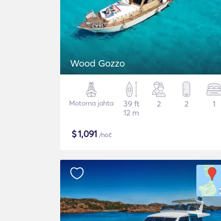
Wood Gozzo
Motorna jahta
39 ft
2
2
1
12 m
$
1,091
/noč