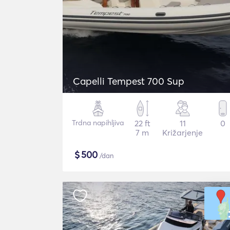
Capelli Tempest 700 Sup
Trdna napihljiva
22 ft
11
0
7 m
Križarjenje
$
500
/dan