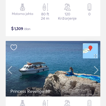
Motorna jahta
80 ft
120
0
24 m
Križarjenje
$
1,309
/dan
Princess Revenge 38