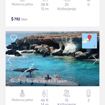
Motorna jahta
38 ft
25
0
12 m
Križarjenje
$
792
/dan
SeaRay Sundancer 45,5 sport
Motorna jahta
46 ft
15
2
14 m
Križarjenje