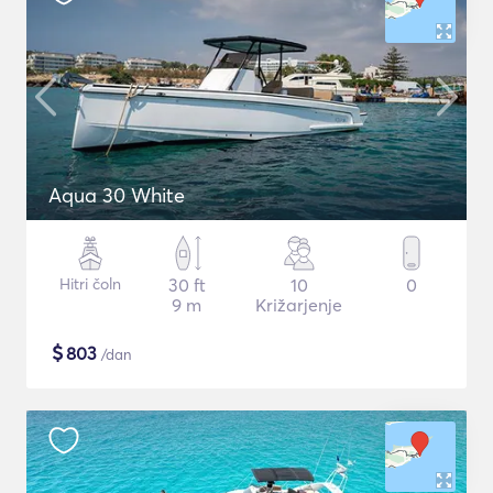
Aqua 30 White
Hitri čoln
30 ft
10
0
9 m
Križarjenje
$
803
/dan