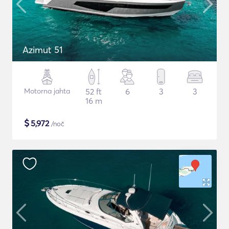
Azimut 51
Motorna jahta
52 ft
6
3
3
16 m
$
5,972
/noč