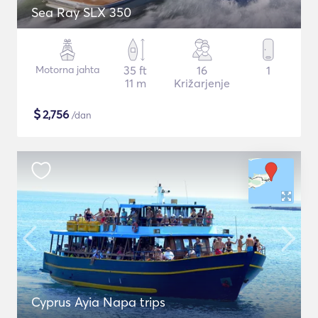
Sea Ray SLX 350
Motorna jahta
35 ft
16
1
11 m
Križarjenje
$
2,756
/dan
Cyprus Ayia Napa trips