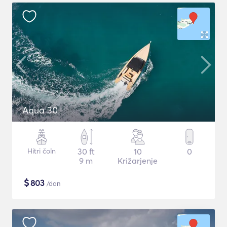
Aqua 30
Hitri čoln
30 ft
10
0
9 m
Križarjenje
$
803
/dan