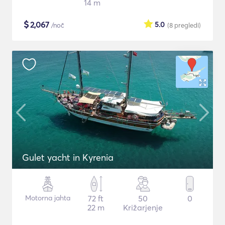
14 m
$
2,067
5.0
/noč
(8
pregledi
)
Gulet yacht in Kyrenia
Motorna jahta
72 ft
50
0
22 m
Križarjenje