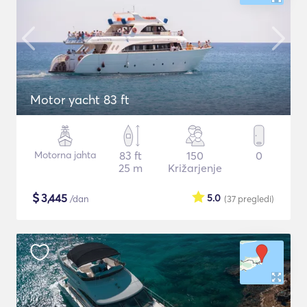
Motor yacht 83 ft
Motorna jahta
83 ft
150
0
25 m
Križarjenje
$
3,445
5.0
/dan
(37
pregledi
)