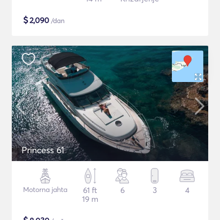
$
2,090
/dan
Princess 61
Motorna jahta
61 ft
6
3
4
19 m