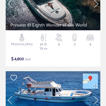
Princess 61 Eighth Wonder of the World
Motorna jahta
61 ft
6
3
4
19 m
$
4,800
/noč