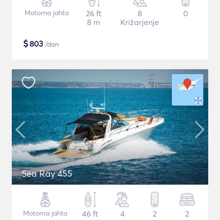
Motorna jahta
26 ft
8
0
8 m
Križarjenje
$
803
/dan
Sea Ray 455
Motorna jahta
46 ft
4
2
2