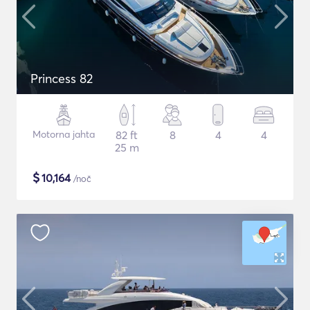
Princess 82
Motorna jahta
82 ft
8
4
4
25 m
$
10,164
/noč