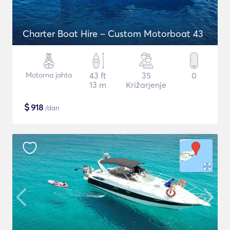
Charter Boat Hire – Custom Motorboat 43
Motorna jahta
43 ft
35
0
13 m
Križarjenje
$
918
/dan