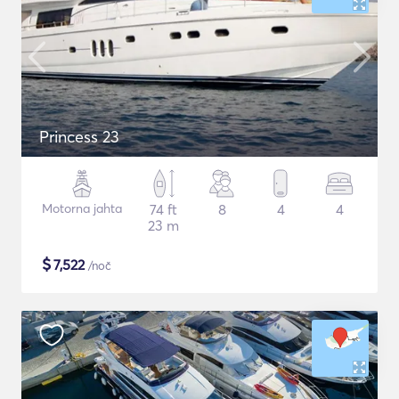
Princess 23
Motorna jahta
74 ft
8
4
4
23 m
$
7,522
/noč