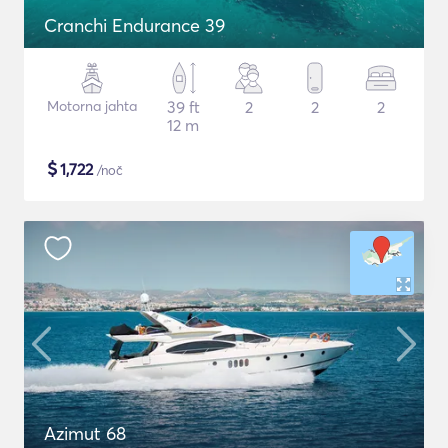
Cranchi Endurance 39
Motorna jahta
39 ft
2
2
2
12 m
$
1,722
/noč
Azimut 68