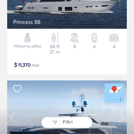
Princess 88
Motorna jahta
88 ft
8
4
4
27 m
$
11,370
/noč
Filtri