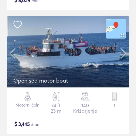
$
8,039
/noč
Open sea motor boat
Motorni čoln
74 ft
140
1
23 m
Križarjenje
$
3,445
/dan