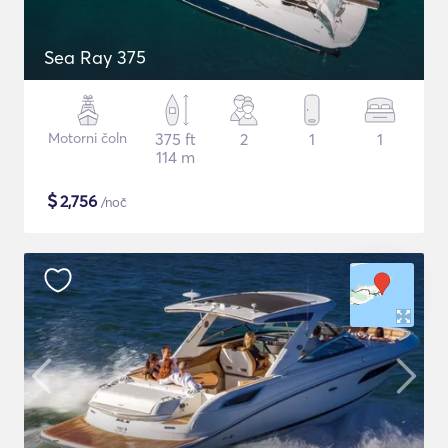
Sea Ray 375
Motorni čoln
375 ft
2
1
1
114 m
$
2,756
/noč