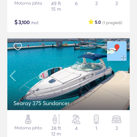
Motorna jahta
49 ft
6
3
3
15 m
$
3,100
5.0
/noč
(1
pregledi
)
Searay 375 Sundancer
Motorna jahta
38 ft
4
1
3
12 m