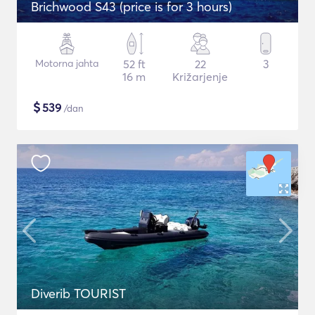
Brichwood S43 (price is for 3 hours)
Motorna jahta
52 ft
22
3
16 m
Križarjenje
$
539
/dan
Diverib TOURIST