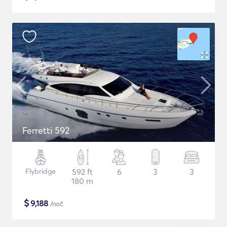
Ferretti 592
Flybridge
592 ft
6
3
3
180 m
$
9,188
/noč