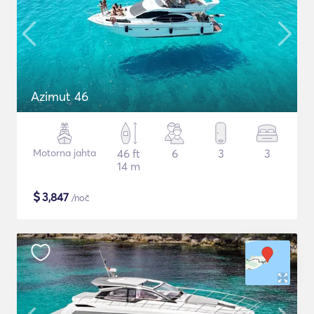
Azimut 46
Motorna jahta
46 ft
6
3
3
14 m
$
3,847
/noč