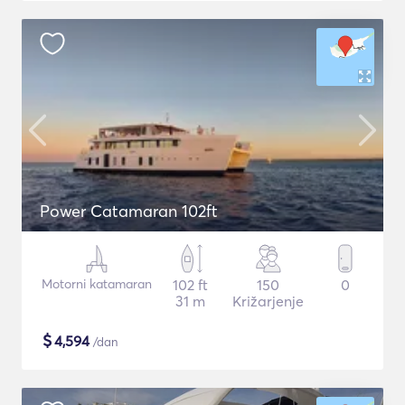
Power Catamaran 102ft
Motorni katamaran
102 ft
150
0
31 m
Križarjenje
$
4,594
/dan