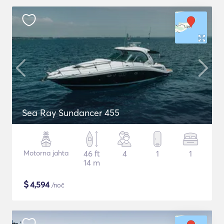
Sea Ray Sundancer 455
Motorna jahta
46 ft
4
1
1
14 m
$
4,594
/noč