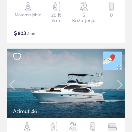
Motorna jahta
20 ft
5
0
6 m
Križarjenje
$
803
/dan
Azimut 46