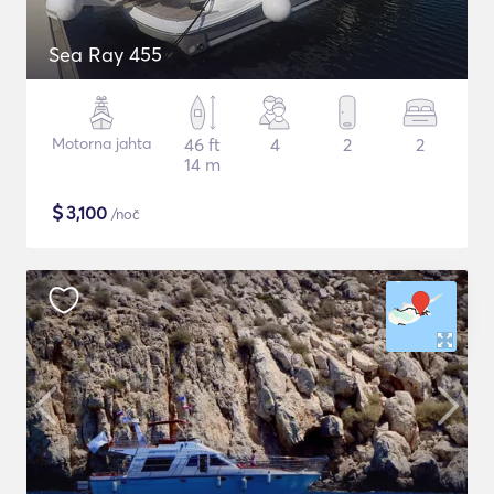
Sea Ray 455
Motorna jahta
46 ft
4
2
2
14 m
$
3,100
/noč