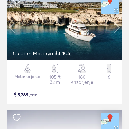
Custom Motoryacht 105
Motorna jahta
105 ft
180
6
32 m
Križarjenje
$
5,283
/dan