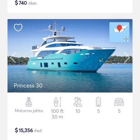
$
740
/dan
Princess 30
Motorna jahta
100 ft
10
5
5
30 m
$
15,356
/noč