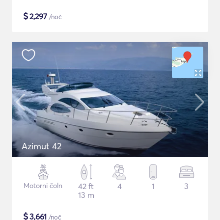
$
2,297
/noč
Azimut 42
Motorni čoln
42 ft
4
1
3
13 m
$
3,661
/noč