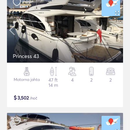
Princess 43
Motorna jahta
47 ft
4
2
2
14 m
$
3,502
/noč