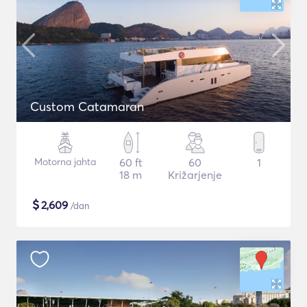
Custom Catamaran
Motorna jahta
60 ft
60
1
18 m
Križarjenje
$
2,609
/dan