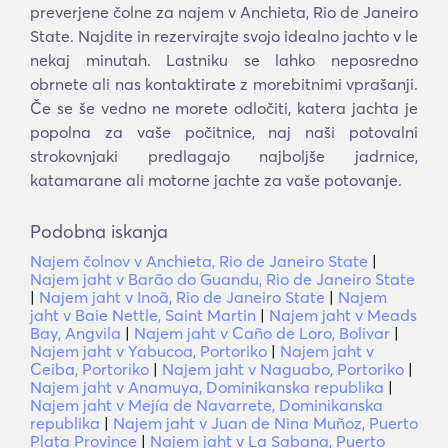
preverjene čolne za najem v Anchieta, Rio de Janeiro
State. Najdite in rezervirajte svojo idealno jachto v le
nekaj minutah. Lastniku se lahko neposredno
obrnete ali nas kontaktirate z morebitnimi vprašanji.
Če se še vedno ne morete odločiti, katera jachta je
popolna za vaše počitnice, naj naši potovalni
strokovnjaki predlagajo najboljše jadrnice,
katamarane ali motorne jachte za vaše potovanje.
Podobna iskanja
Najem čolnov v Anchieta, Rio de Janeiro State
|
Najem jaht v Barão do Guandu, Rio de Janeiro State
|
Najem jaht v Inoã, Rio de Janeiro State
|
Najem
jaht v Baie Nettle, Saint Martin
|
Najem jaht v Meads
Bay, Angvila
|
Najem jaht v Caño de Loro, Bolivar
|
Najem jaht v Yabucoa, Portoriko
|
Najem jaht v
Ceiba, Portoriko
|
Najem jaht v Naguabo, Portoriko
|
Najem jaht v Anamuya, Dominikanska republika
|
Najem jaht v Mejía de Navarrete, Dominikanska
republika
|
Najem jaht v Juan de Nina Muñoz, Puerto
Plata Province
|
Najem jaht v La Sabana, Puerto