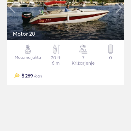
Motor 20
Motorna jahta
20 ft
7
0
6 m
Križarjenje
$
269
/dan