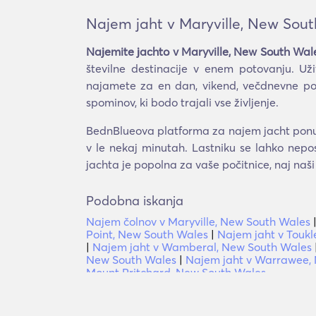
Najem jaht v Maryville, New Sou
Najemite jachto v Maryville, New South Wal
številne destinacije v enem potovanju. Uži
najamete za en dan, vikend, večdnevne poč
spominov, ki bodo trajali vse življenje.
BednBlueova platforma za najem jacht ponuja
v le nekaj minutah. Lastniku se lahko nepo
jachta je popolna za vaše počitnice, naj naš
Podobna iskanja
Najem čolnov v Maryville, New South Wales
Point, New South Wales
|
Najem jaht v Touk
|
Najem jaht v Wamberal, New South Wales
New South Wales
|
Najem jaht v Warrawee,
Mount Pritchard, New South Wales