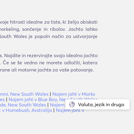
je hitrosti idealne za tiste, ki želijo obiskati
orkeling, sončenje in ribolov. Jachto lahko
South Wales je popoln način za ustvarjanje
Najdite in rezervirajte svojo idealno jachto
. Če se še vedno ne morete odločiti, katera
arane ali motorne jachte za vaše potovanje.
inmi, New South Wales
|
Najem jaht v Marks
les
|
Najem jaht v Blue Bay, New South Wales
Valuta, jezik in drugo
side, New South Wales
|
Najem jaht v Berrilee,
 v Homebush, Avstralija
|
Najem jaht v