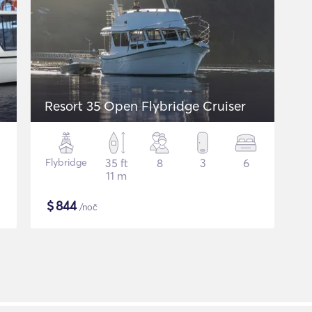
Resort 35 Open Flybridge Cruiser
Flybridge
35 ft
8
3
6
11 m
$
844
/noč