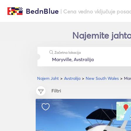
BednBlue
| Cena vedno vključuje posa
Najemite jahto
Začetna lokacija
Najem Jaht
Avstralija
New South Wales
Mar
Filtri