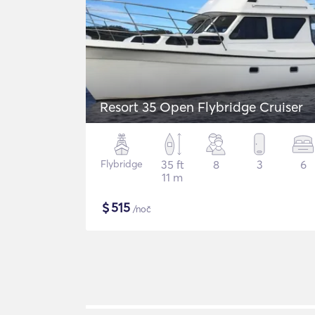
Resort 35 Open Flybridge Cruiser
Flybridge
35 ft
8
3
6
11 m
$
515
/noč