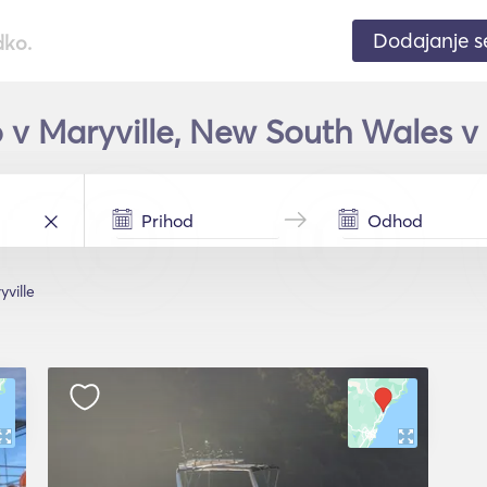
Dodajanje 
dko.
 v Maryville, New South Wales v
yville